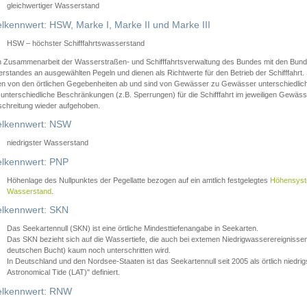
gleichwertiger Wasserstand
lkennwert: HSW, Marke I, Marke II und Marke III
HSW – höchster Schifffahrtswasserstand
in Zusammenarbeit der Wasserstraßen- und Schifffahrtsverwaltung des Bundes mit den Bund
standes an ausgewählten Pegeln und dienen als Richtwerte für den Betrieb der Schifffahrt. 
n von den örtlichen Gegebenheiten ab und sind von Gewässer zu Gewässer unterschiedlich
 unterschiedliche Beschränkungen (z.B. Sperrungen) für die Schifffahrt im jeweiligen Gewäss
schreitung wieder aufgehoben.
lkennwert: NSW
niedrigster Wasserstand
lkennwert: PNP
Höhenlage des Nullpunktes der Pegellatte bezogen auf ein amtlich festgelegtes
Höhensys
Wasserstand
.
lkennwert: SKN
Das Seekartennull (SKN) ist eine örtliche Mindesttiefenangabe in Seekarten.
Das SKN bezieht sich auf die Wassertiefe, die auch bei extemen Niedrigwasserereignissen
deutschen Bucht) kaum noch unterschritten wird.
In Deutschland und den Nordsee-Staaten ist das Seekartennull seit 2005 als örtlich nie
Astronomical Tide (LAT)" definiert.
lkennwert: RNW