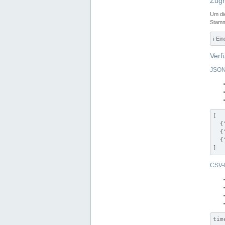
Zugr
Um di
Stamm
ℹ️ Ei
Verf
JSON
[

  {
  {
  {
]
CSV-
tim