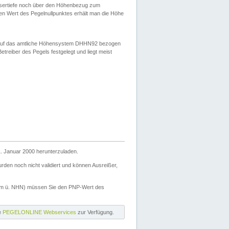
ssertiefe noch über den Höhenbezug zum
en Wert des Pegelnullpunktes erhält man die Höhe
d auf das amtliche Höhensystem DHHN92 bezogen
reiber des Pegels festgelegt und liegt meist
. Januar 2000 herunterzuladen.
den noch nicht validiert und können Ausreißer,
(m ü. NHN) müssen Sie den PNP-Wert des
ie
PEGELONLINE Webservices
zur Verfügung.