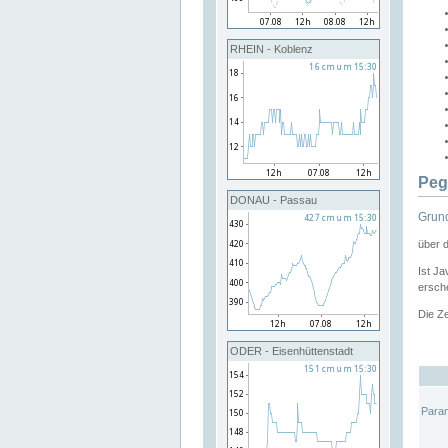
RHEIN - Koblenz
Peg
DONAU - Passau
Grund
über 
Ist Ja
ersche
Die Ze
ODER - Eisenhüttenstadt
Para