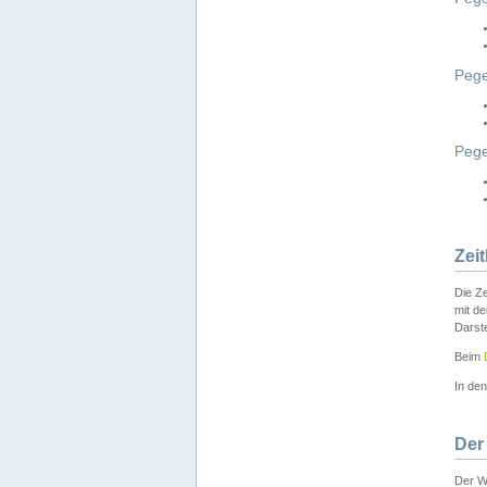
Pege
Peg
Zei
Die Ze
mit d
Darst
Beim
In de
Der
Der W