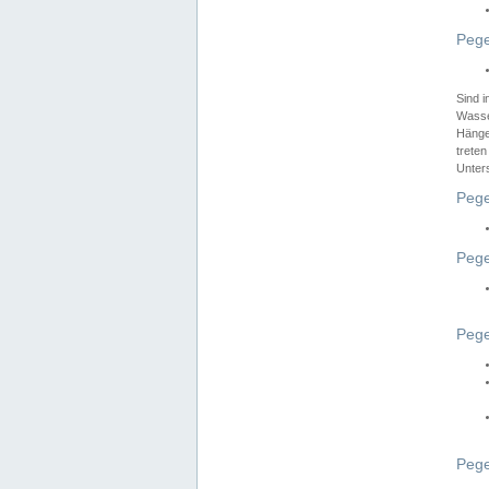
Pege
Sind 
Wasser
Hänge
treten
Unter
Pege
Pege
Pege
Pege