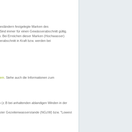
esländern festgelegte Marken des
Sind immer für einen Gewässerabschnitt gültig.
. Bei Erreichen dieser Marken (Hochwasser)
erabschnitt in Kraft bzw. werden bei
tem
. Siehe auch die Informationen zum
 (z.B bei anhaltenden ablandigen Winden in der
drigster Gezeitenwasserstande (NGzW) bzw. "Lowest