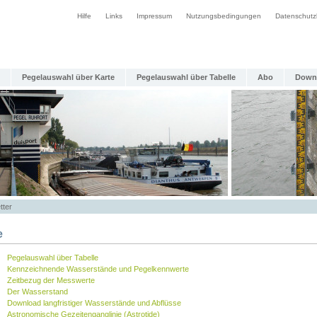
Hilfe
Links
Impressum
Nutzungsbedingungen
Datenschutz
Pegelauswahl über Karte
Pegelauswahl über Tabelle
Abo
Down
tter
e
Pegelauswahl über Tabelle
Kennzeichnende Wasserstände und Pegelkennwerte
Zeitbezug der Messwerte
Der Wasserstand
Download langfristiger Wasserstände und Abflüsse
Astronomische Gezeitenganglinie (Astrotide)