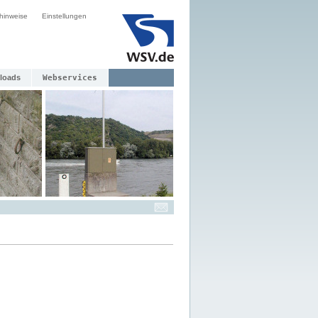
hinweise
Einstellungen
loads
Webservices