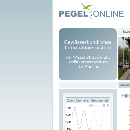
Start
Newsle
Hilf
Elbe - Cuxhaven Steubenhöft