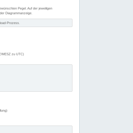
wünschten Pegel. Auf der jeweiligen
 der Diagrammanzeige.
load-Prozess.
MEZ/MESZ zu UTC)
lung)