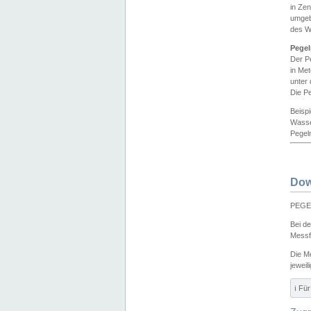
in Ze
umgeb
des W
Pegel
Der P
in Me
unter
Die Pe
Beisp
Wasse
Pegeln
Dow
PEGEL
Bei d
Messf
Die M
jeweil
ℹ️ F