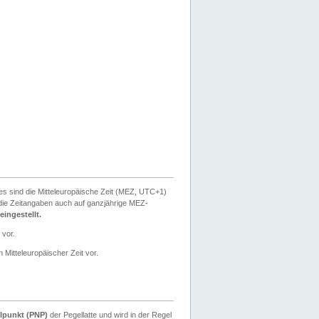
ies sind die Mitteleuropäische Zeit (MEZ, UTC+1)
ie Zeitangaben auch auf ganzjährige MEZ-
ingestellt.
 vor.
 Mitteleuropäischer Zeit vor.
lpunkt (PNP)
der Pegellatte und wird in der Regel