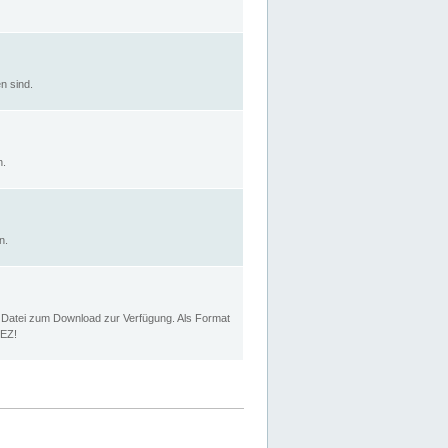
n sind.
n.
n.
p Datei zum Download zur Verfügung. Als Format
MEZ!