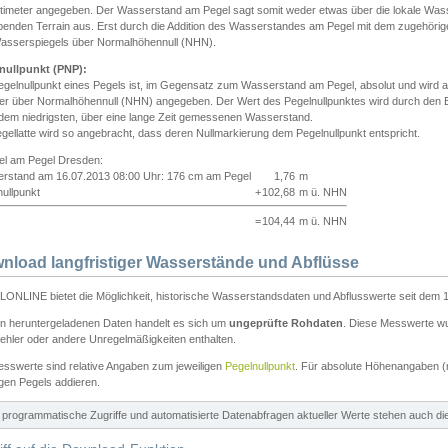
ntimeter angegeben. Der Wasserstand am Pegel sagt somit weder etwas über die lokale Wa
enden Terrain aus. Erst durch die Addition des Wasserstandes am Pegel mit dem zugehörig
asserspiegels über Normalhöhennull (NHN).
nullpunkt (PNP):
egelnullpunkt eines Pegels ist, im Gegensatz zum Wasserstand am Pegel, absolut und wir
ter über Normalhöhennull (NHN) angegeben. Der Wert des Pegelnullpunktes wird durch den Bet
 dem niedrigsten, über eine lange Zeit gemessenen Wasserstand.
gellatte wird so angebracht, dass deren Nullmarkierung dem Pegelnullpunkt entspricht.
iel am Pegel Dresden:
rstand am 16.07.2013 08:00 Uhr: 176 cm am Pegel
1,76
m
ullpunkt
+
102,68
m ü. NHN
=
104,44
m ü. NHN
nload langfristiger Wasserstände und Abflüsse
ONLINE bietet die Möglichkeit, historische Wasserstandsdaten und Abflusswerte seit dem 1
en heruntergeladenen Daten handelt es sich um
ungeprüfte Rohdaten
. Diese Messwerte wur
ehler oder andere Unregelmäßigkeiten enthalten.
esswerte sind relative Angaben zum jeweiligen
Pegelnullpunkt
. Für absolute Höhenangaben 
igen Pegels addieren.
ür programmatische Zugriffe und automatisierte Datenabfragen aktueller Werte stehen auch d