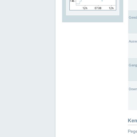
Gewä
Ausw
Gangl
Down
Ken
Pege