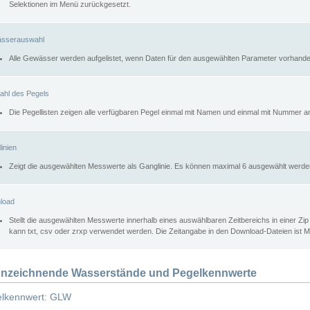
Selektionen im Menü zurückgesetzt.
sserauswahl
Alle Gewässer werden aufgelistet, wenn Daten für den ausgewählten Parameter vorhande
ahl des Pegels
Die Pegellisten zeigen alle verfügbaren Pegel einmal mit Namen und einmal mit Nummer a
inien
Zeigt die ausgewählten Messwerte als Ganglinie. Es können maximal 6 ausgewählt werde
load
Stellt die ausgewählten Messwerte innerhalb eines auswählbaren Zeitbereichs in einer Zi
kann txt, csv oder zrxp verwendet werden. Die Zeitangabe in den Download-Dateien ist 
nzeichnende Wasserstände und Pegelkennwerte
lkennwert: GLW