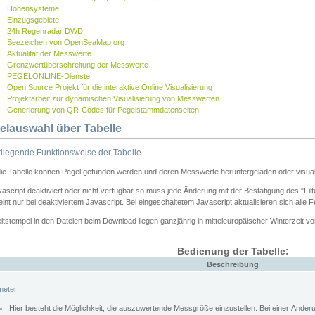
Höhensysteme
Einzugsgebiete
24h Regenradar DWD
Seezeichen von OpenSeaMap.org
Aktualität der Messwerte
Grenzwertüberschreitung der Messwerte
PEGELONLINE-Dienste
Open Source Projekt für die interaktive Online Visualisierung
Projektarbeit zur dynamischen Visualisierung von Messwerten
Generierung von QR-Codes für Pegelstammdatenseiten
elauswahl über Tabelle
legende Funktionsweise der Tabelle
die Tabelle können Pegel gefunden werden und deren Messwerte heruntergeladen oder visuali
vascript deaktiviert oder nicht verfügbar so muss jede Änderung mit der Bestätigung des "Filt
int nur bei deaktiviertem Javascript. Bei eingeschaltetem Javascript aktualisieren sich alle 
itstempel in den Dateien beim Download liegen ganzjährig in mitteleuropäischer Winterzeit vo
Bedienung der Tabelle:
Beschreibung
meter
Hier besteht die Möglichkeit, die auszuwertende Messgröße einzustellen. Bei einer Ände