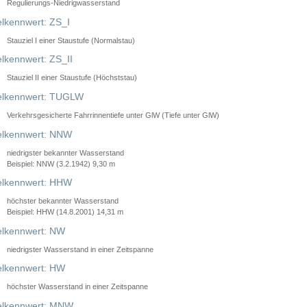
Regulierungs-Niedrigwasserstand
lkennwert: ZS_I
Stauziel I einer Staustufe (Normalstau)
lkennwert: ZS_II
Stauziel II einer Staustufe (Höchststau)
elkennwert: TUGLW
Verkehrsgesicherte Fahrrinnentiefe unter GlW (Tiefe unter GlW)
lkennwert: NNW
niedrigster bekannter Wasserstand
Beispiel: NNW (3.2.1942) 9,30 m
lkennwert: HHW
höchster bekannter Wasserstand
Beispiel: HHW (14.8.2001) 14,31 m
lkennwert: NW
niedrigster Wasserstand in einer Zeitspanne
lkennwert: HW
höchster Wasserstand in einer Zeitspanne
elkennwert: MNW