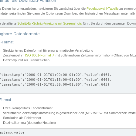
iff auf die Download-Funktion
e Daten herunterzuladen, navigieren Sie zunächst über die
Pegelauswahl-Tabelle
zu einem ge
datenseite finden Sie dann die Option zum Download der historischen Messdaten unterhalb
ne detaillierte
Schritt-für-Schritt-Anleitung mit Screenshots
führt Sie durch den gesamten Down
ügbare Datenformate
-Format
Strukturiertes Datenformat für programmatische Verarbeitung
Zeitstempel im
ISO 8601-Format
↗
mit vollständigen Zeitzoneninformation (Offset von 
Dezimalpunkt als Trennzeichen
"timestamp":"2000-01-01T01:00:00+01:00","value":646},

"timestamp":"2000-01-01T01:15:00+01:00","value":646},

"timestamp":"2000-01-01T01:30:00+01:00","value":645}

Format
Excel-kompatibles Tabellenformat
Vereinfachte Zeitstempeldarstellung in gesetzlicher Zeit (MEZ/MESZ mit Sommerzeitumstel
Semikolon als Feldtrenner
Dezimalkomma (deutsche Notation)
estamp;value
