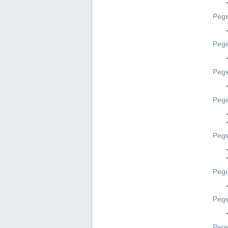
Pege
Pege
Peg
Pege
Pege
Pege
Pege
Peg