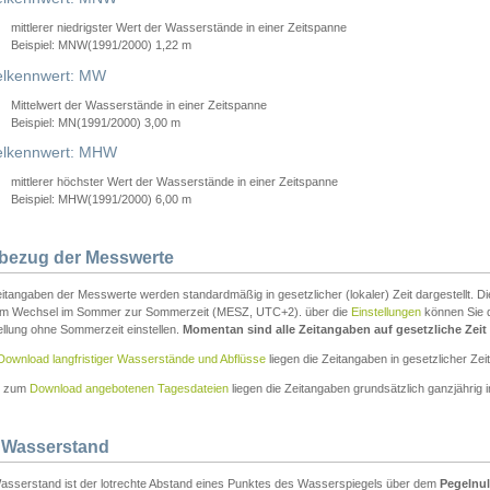
mittlerer niedrigster Wert der Wasserstände in einer Zeitspanne
Beispiel: MNW(1991/2000) 1,22 m
lkennwert: MW
Mittelwert der Wasserstände in einer Zeitspanne
Beispiel: MN(1991/2000) 3,00 m
elkennwert: MHW
mittlerer höchster Wert der Wasserstände in einer Zeitspanne
Beispiel: MHW(1991/2000) 6,00 m
tbezug der Messwerte
itangaben der Messwerte werden standardmäßig in gesetzlicher (lokaler) Zeit dargestellt. D
em Wechsel im Sommer zur Sommerzeit (MESZ, UTC+2). über die
Einstellungen
können Sie d
ellung ohne Sommerzeit einstellen.
Momentan sind alle Zeitangaben auf gesetzliche Zeit e
Download langfristiger Wasserstände und Abflüsse
liegen die Zeitangaben in gesetzlicher Zeit
n zum
Download angebotenen Tagesdateien
liegen die Zeitangaben grundsätzlich ganzjährig in
 Wasserstand
asserstand ist der lotrechte Abstand eines Punktes des Wasserspiegels über dem
Pegelnul