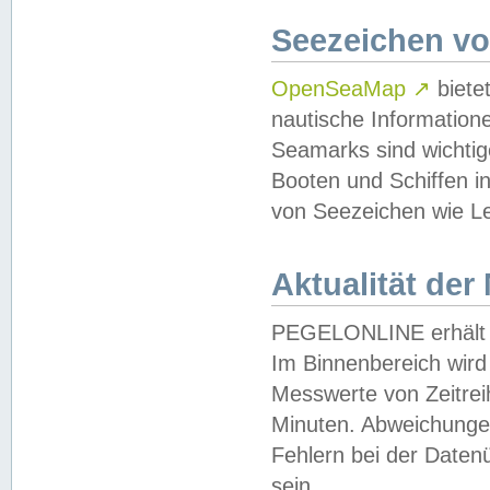
Seezeichen v
OpenSeaMap
↗
biete
nautische Information
Seamarks sind wichtig
Booten und Schiffen i
von Seezeichen wie Le
Aktualität der
PEGELONLINE erhält u
Im Binnenbereich wird 
Messwerte von Zeitreih
Minuten. Abweichungen
Fehlern bei der Daten
sein.