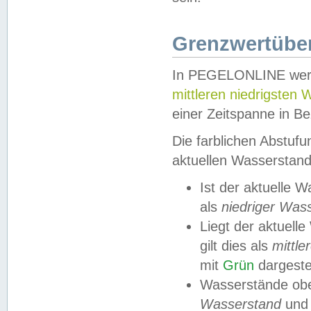
Grenzwertüber
In PEGELONLINE werde
mittleren niedrigsten
einer Zeitspanne in Be
Die farblichen Abstuf
aktuellen Wasserstand
Ist der aktuelle 
als
niedriger Was
Liegt der aktue
gilt dies als
mittle
mit
Grün
dargestel
Wasserstände obe
Wasserstand
und