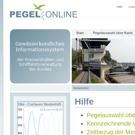
Hilfe
Link
Start
Pegelauswahl über Karte
Newsletter
Hilfe
Elbe - Cuxhaven Steubenhöft
Pegelauswahl übe
Kennzeichnende 
Zeitbezug der Me