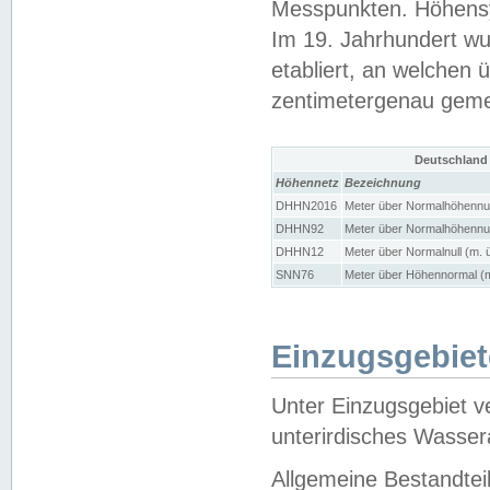
Messpunkten. Höhensy
Im 19. Jahrhundert wu
etabliert, an welchen 
zentimetergenau gem
Deutschland
Höhennetz
Bezeichnung
DHHN2016
Meter über Normalhöhennul
DHHN92
Meter über Normalhöhennul
DHHN12
Meter über Normalnull (m. 
SNN76
Meter über Höhennormal (m
Einzugsgebiet
Unter Einzugsgebiet v
unterirdisches Wasser
Allgemeine Bestandtei