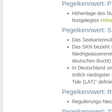
Pegelkennwert: 
Höhenlage des Nul
festgelegtes
Höhe
Pegelkennwert: 
Das Seekartennull
Das SKN bezieht s
Niedrigwassererei
deutschen Bucht) 
In Deutschland un
örtlich niedrigst
Tide (LAT)" definie
Pegelkennwert:
Regulierungs-Nie
Pegelkennwert: Z