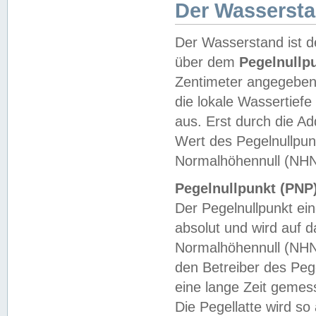
Der Wasserst
Der Wasserstand ist d
über dem
Pegelnullp
Zentimeter angegeben
die lokale Wassertie
aus. Erst durch die A
Wert des Pegelnullpun
Normalhöhennull (NHN
Pegelnullpunkt (PNP)
Der Pegelnullpunkt ei
absolut und wird auf
Normalhöhennull (NHN
den Betreiber des Pege
eine lange Zeit geme
Die Pegellatte wird s