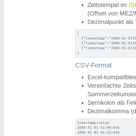
Zeitstempel im
IS
(Offset von MEZ
Dezimalpunkt als
[

  {"timestamp":"2000-01-01T0
  {"timestamp":"2000-01-01T0
  {"timestamp":"2000-01-01T0
]
CSV-Format
Excel-kompatibles
Vereinfachte Zeit
Sommerzeitumstel
Semikolon als Fel
Dezimalkomma (de
timestamp;value

2000-01-01 01:00;646

2000-01-01 01:15;646
