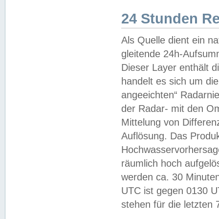
24 Stunden R
Als Quelle dient ein n
gleitende 24h-Aufsum
Dieser Layer enthält
handelt es sich um di
angeeichten“ Radarnie
der Radar- mit den O
Mittelung von Differe
Auflösung. Das Produk
Hochwasservorhersagez
räumlich hoch aufgelö
werden ca. 30 Minuten
UTC ist gegen 0130 UTC
stehen für die letzten