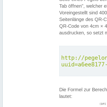
Tab öffnen", welcher 
Voreingestellt sind 4
Seitenlänge des QR-C
QR-Code von 4cm × 4c
ausdrucken, so setzt 
http://pegelo
uuid=a6ee8177
Die Formel zur Berech
lautet:
			(DPI × Druckkantenlänge in cm) ÷ 2,54 = Kantenlänge in Pixel
