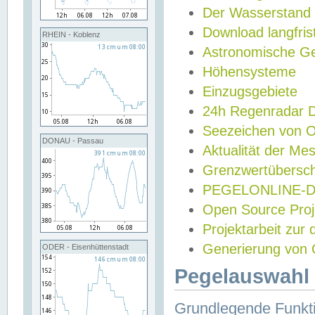
Der Wasserstand
Download langfris
RHEIN - Koblenz
Astronomische Gez
Höhensysteme
Einzugsgebiete
24h Regenradar
Seezeichen von 
DONAU - Passau
Aktualität der Me
Grenzwertübersch
PEGELONLINE-Di
Open Source Projek
Projektarbeit zur
Generierung von 
ODER - Eisenhüttenstadt
Pegelauswahl 
Grundlegende Funkti