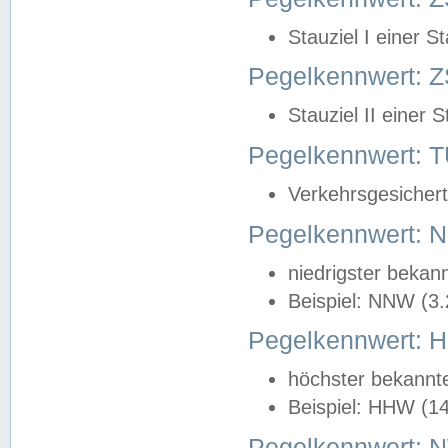
Stauziel I einer S
Pegelkennwert: Z
Stauziel II einer 
Pegelkennwert:
Verkehrsgesichert
Pegelkennwert:
niedrigster bekan
Beispiel: NNW (3
Pegelkennwert:
höchster bekannt
Beispiel: HHW (1
Pegelkennwert: 