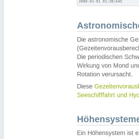
2000-01-01 01:30;645
Astronomische
Die astronomische Gez
(Gezeitenvorausberec
Die periodischen Schw
Wirkung von Mond und
Rotation verursacht.
Diese
Gezeitenvorau
Seeschifffahrt und Hy
Höhensystem
Ein Höhensystem ist e