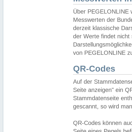
Über PEGELONLINE wer
Messwerten der Bundes
derzeit klassische Da
der Werte findet nicht 
Darstellungsmöglichkei
von PEGELONLINE zu 
QR-Codes
Auf der Stammdatensei
Seite anzeigen" ein Q
Stammdatenseite enthä
gescannt, so wird man
QR-Codes können auc
Seite eines Pegels be