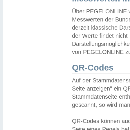
Über PEGELONLINE wer
Messwerten der Bundes
derzeit klassische Da
der Werte findet nicht 
Darstellungsmöglichkei
von PEGELONLINE zu 
QR-Codes
Auf der Stammdatensei
Seite anzeigen" ein Q
Stammdatenseite enthä
gescannt, so wird man
QR-Codes können auc
Seite eines Pegels be