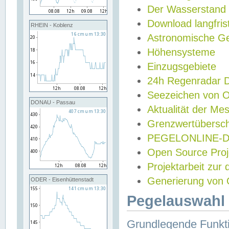
Der Wasserstand
Download langfris
RHEIN - Koblenz
Astronomische Gez
Höhensysteme
Einzugsgebiete
24h Regenradar
Seezeichen von 
DONAU - Passau
Aktualität der Me
Grenzwertübersch
PEGELONLINE-Di
Open Source Projek
Projektarbeit zur
Generierung von 
ODER - Eisenhüttenstadt
Pegelauswahl 
Grundlegende Funkti