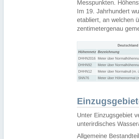
Messpunkten. Höhensy
Im 19. Jahrhundert wu
etabliert, an welchen 
zentimetergenau gem
Deutschland
Höhennetz
Bezeichnung
DHHN2016
Meter über Normalhöhennul
DHHN92
Meter über Normalhöhennul
DHHN12
Meter über Normalnull (m. 
SNN76
Meter über Höhennormal (m
Einzugsgebiet
Unter Einzugsgebiet v
unterirdisches Wasser
Allgemeine Bestandtei