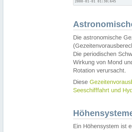
2000-01-01 01:30;645
Astronomische
Die astronomische Gez
(Gezeitenvorausberec
Die periodischen Schw
Wirkung von Mond und
Rotation verursacht.
Diese
Gezeitenvorau
Seeschifffahrt und Hy
Höhensystem
Ein Höhensystem ist e