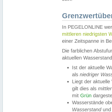
Grenzwertüber
In PEGELONLINE werde
mittleren niedrigsten
einer Zeitspanne in Be
Die farblichen Abstuf
aktuellen Wasserstand
Ist der aktuelle 
als
niedriger Was
Liegt der aktue
gilt dies als
mittle
mit
Grün
dargestel
Wasserstände obe
Wasserstand
und