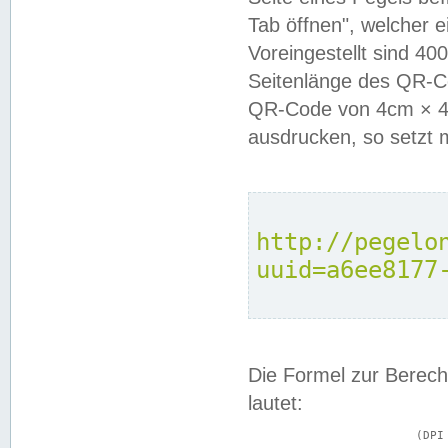
Tab öffnen", welcher 
Voreingestellt sind 4
Seitenlänge des QR-C
QR-Code von 4cm × 4c
ausdrucken, so setzt 
http://pegelo
uuid=a6ee8177
Die Formel zur Berech
lautet:
			(DPI × Druckkantenlänge in cm) ÷ 2,54 = Kantenlänge in Pixel
