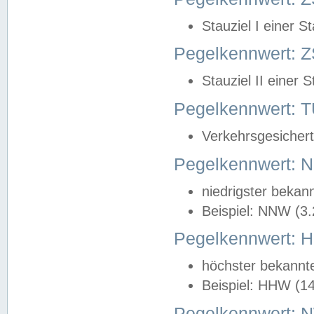
Stauziel I einer S
Pegelkennwert: Z
Stauziel II einer 
Pegelkennwert:
Verkehrsgesichert
Pegelkennwert:
niedrigster bekan
Beispiel: NNW (3
Pegelkennwert:
höchster bekannt
Beispiel: HHW (1
Pegelkennwert: 