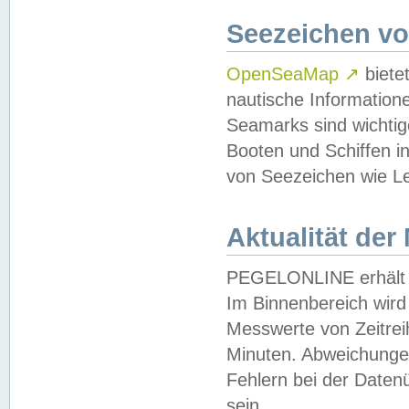
Seezeichen v
OpenSeaMap
↗
biete
nautische Information
Seamarks sind wichtig
Booten und Schiffen i
von Seezeichen wie Le
Aktualität der
PEGELONLINE erhält u
Im Binnenbereich wird 
Messwerte von Zeitreih
Minuten. Abweichungen
Fehlern bei der Daten
sein.