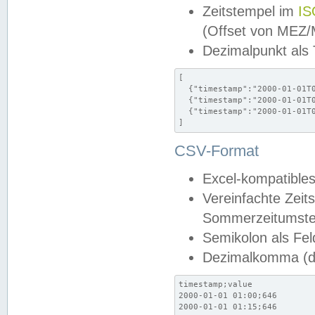
Zeitstempel im
IS
(Offset von MEZ
Dezimalpunkt als
[

  {"timestamp":"2000-01-01T0
  {"timestamp":"2000-01-01T0
  {"timestamp":"2000-01-01T0
]
CSV-Format
Excel-kompatibles
Vereinfachte Zeit
Sommerzeitumstel
Semikolon als Fel
Dezimalkomma (de
timestamp;value

2000-01-01 01:00;646

2000-01-01 01:15;646
