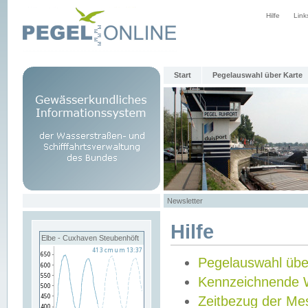
Hilfe
Link
Start
Pegelauswahl über Karte
Newsletter
Hilfe
Elbe - Cuxhaven Steubenhöft
Pegelauswahl übe
Kennzeichnende 
Zeitbezug der Me