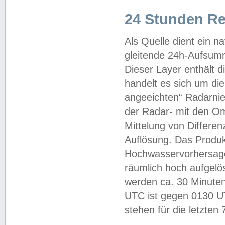
24 Stunden R
Als Quelle dient ein n
gleitende 24h-Aufsum
Dieser Layer enthält
handelt es sich um di
angeeichten“ Radarnie
der Radar- mit den O
Mittelung von Differe
Auflösung. Das Produk
Hochwasservorhersagez
räumlich hoch aufgelö
werden ca. 30 Minuten
UTC ist gegen 0130 UTC
stehen für die letzten