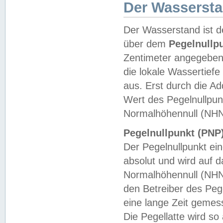
Der Wasserst
Der Wasserstand ist d
über dem
Pegelnullp
Zentimeter angegeben
die lokale Wassertie
aus. Erst durch die A
Wert des Pegelnullpun
Normalhöhennull (NHN
Pegelnullpunkt (PNP)
Der Pegelnullpunkt ei
absolut und wird auf
Normalhöhennull (NHN
den Betreiber des Pege
eine lange Zeit geme
Die Pegellatte wird s