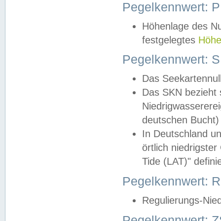
Pegelkennwert: 
Höhenlage des Nul
festgelegtes
Höhe
Pegelkennwert: 
Das Seekartennull
Das SKN bezieht s
Niedrigwassererei
deutschen Bucht) 
In Deutschland un
örtlich niedrigst
Tide (LAT)" definie
Pegelkennwert:
Regulierungs-Nie
Pegelkennwert: Z