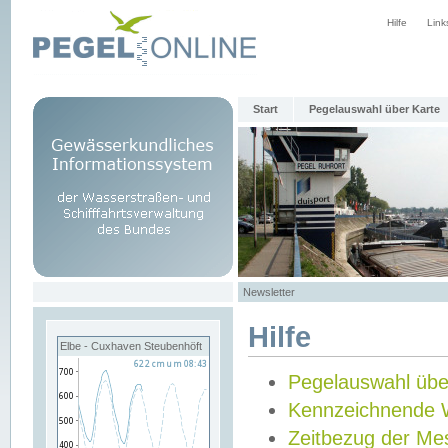
Hilfe
Link
Start
Pegelauswahl über Karte
Newsletter
Hilfe
Elbe - Cuxhaven Steubenhöft
Pegelauswahl übe
Kennzeichnende 
Zeitbezug der Me