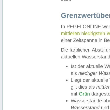
Grenzwertüber
In PEGELONLINE werde
mittleren niedrigsten
einer Zeitspanne in Be
Die farblichen Abstuf
aktuellen Wasserstand
Ist der aktuelle 
als
niedriger Was
Liegt der aktue
gilt dies als
mittle
mit
Grün
dargestel
Wasserstände obe
Wasserstand
und