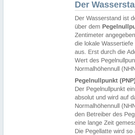
Der Wasserst
Der Wasserstand ist d
über dem
Pegelnullp
Zentimeter angegeben
die lokale Wassertie
aus. Erst durch die A
Wert des Pegelnullpun
Normalhöhennull (NHN
Pegelnullpunkt (PNP)
Der Pegelnullpunkt ei
absolut und wird auf
Normalhöhennull (NHN
den Betreiber des Pege
eine lange Zeit geme
Die Pegellatte wird s