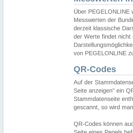
Über PEGELONLINE wer
Messwerten der Bundes
derzeit klassische Da
der Werte findet nicht 
Darstellungsmöglichkei
von PEGELONLINE zu 
QR-Codes
Auf der Stammdatensei
Seite anzeigen" ein Q
Stammdatenseite enthä
gescannt, so wird man
QR-Codes können auc
Seite eines Pegels be