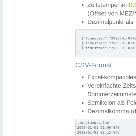
Zeitstempel im
IS
(Offset von MEZ
Dezimalpunkt als
[

  {"timestamp":"2000-01-01T0
  {"timestamp":"2000-01-01T0
  {"timestamp":"2000-01-01T0
]
CSV-Format
Excel-kompatibles
Vereinfachte Zeit
Sommerzeitumstel
Semikolon als Fel
Dezimalkomma (de
timestamp;value

2000-01-01 01:00;646

2000-01-01 01:15;646
