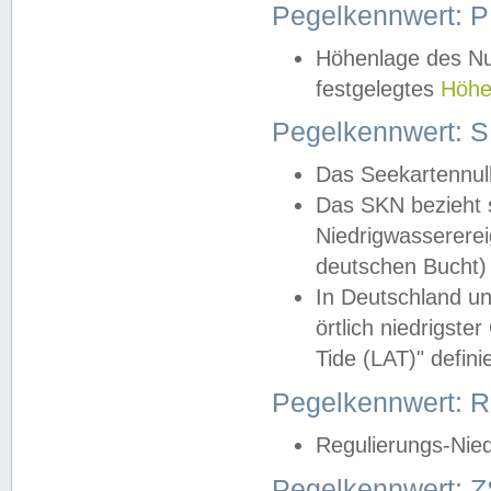
Pegelkennwert: 
Höhenlage des Nul
festgelegtes
Höhe
Pegelkennwert: 
Das Seekartennull
Das SKN bezieht s
Niedrigwassererei
deutschen Bucht) 
In Deutschland un
örtlich niedrigst
Tide (LAT)" definie
Pegelkennwert:
Regulierungs-Nie
Pegelkennwert: Z