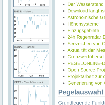
Der Wasserstand
Download langfris
RHEIN - Koblenz
Astronomische Gez
Höhensysteme
Einzugsgebiete
24h Regenradar
Seezeichen von 
DONAU - Passau
Aktualität der Me
Grenzwertübersch
PEGELONLINE-Di
Open Source Projek
Projektarbeit zur
Generierung von 
ODER - Eisenhüttenstadt
Pegelauswahl 
Grundlegende Funkti