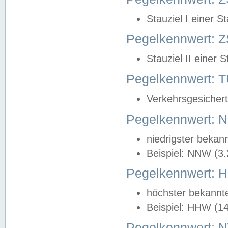
Stauziel I einer S
Pegelkennwert: Z
Stauziel II einer 
Pegelkennwert:
Verkehrsgesichert
Pegelkennwert:
niedrigster bekan
Beispiel: NNW (3
Pegelkennwert:
höchster bekannt
Beispiel: HHW (1
Pegelkennwert: 