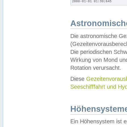
2000-01-01 01:30;645
Astronomische
Die astronomische Gez
(Gezeitenvorausberec
Die periodischen Schw
Wirkung von Mond und
Rotation verursacht.
Diese
Gezeitenvorau
Seeschifffahrt und Hy
Höhensystem
Ein Höhensystem ist e