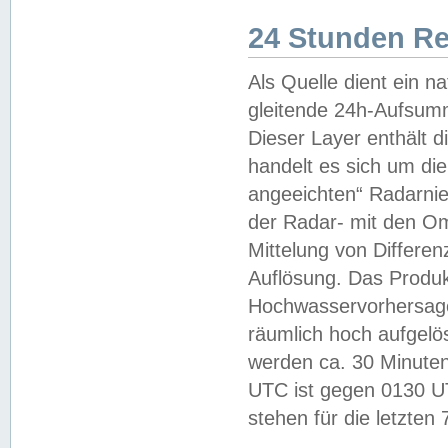
24 Stunden R
Als Quelle dient ein n
gleitende 24h-Aufsum
Dieser Layer enthält
handelt es sich um di
angeeichten“ Radarnie
der Radar- mit den O
Mittelung von Differe
Auflösung. Das Produk
Hochwasservorhersagez
räumlich hoch aufgelö
werden ca. 30 Minuten
UTC ist gegen 0130 UTC
stehen für die letzten