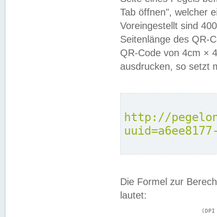
Tab öffnen", welcher 
Voreingestellt sind 4
Seitenlänge des QR-C
QR-Code von 4cm × 4c
ausdrucken, so setzt 
http://pegelo
uuid=a6ee8177
Die Formel zur Berech
lautet:
			(DPI × Druckkantenlänge in cm) ÷ 2,54 = Kantenlänge in Pixel
