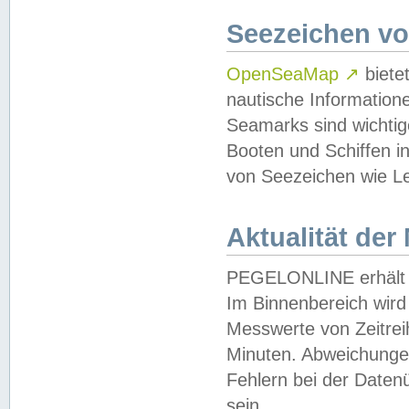
Seezeichen v
OpenSeaMap
↗
biete
nautische Information
Seamarks sind wichtig
Booten und Schiffen i
von Seezeichen wie Le
Aktualität der
PEGELONLINE erhält u
Im Binnenbereich wird 
Messwerte von Zeitreih
Minuten. Abweichungen
Fehlern bei der Daten
sein.