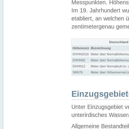
Messpunkten. Höhensy
Im 19. Jahrhundert wu
etabliert, an welchen 
zentimetergenau gem
Deutschland
Höhennetz
Bezeichnung
DHHN2016
Meter über Normalhöhennul
DHHN92
Meter über Normalhöhennul
DHHN12
Meter über Normalnull (m. 
SNN76
Meter über Höhennormal (m
Einzugsgebiet
Unter Einzugsgebiet v
unterirdisches Wasser
Allgemeine Bestandtei