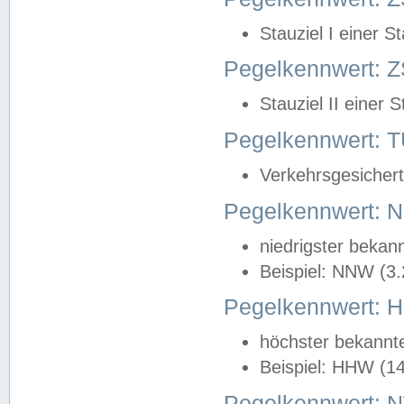
Stauziel I einer S
Pegelkennwert: Z
Stauziel II einer 
Pegelkennwert:
Verkehrsgesichert
Pegelkennwert:
niedrigster bekan
Beispiel: NNW (3
Pegelkennwert:
höchster bekannt
Beispiel: HHW (1
Pegelkennwert: 