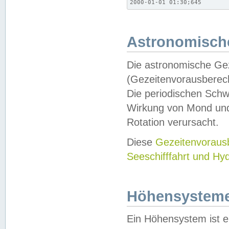
2000-01-01 01:30;645
Astronomische
Die astronomische Gez
(Gezeitenvorausberec
Die periodischen Schw
Wirkung von Mond und
Rotation verursacht.
Diese
Gezeitenvorau
Seeschifffahrt und Hy
Höhensystem
Ein Höhensystem ist e