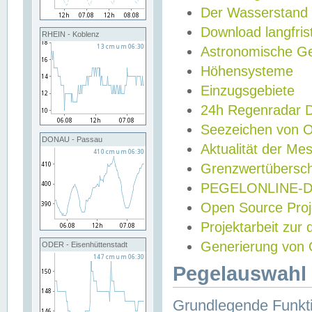
Der Wasserstand
Download langfris
RHEIN - Koblenz
Astronomische Gez
Höhensysteme
Einzugsgebiete
24h Regenradar
Seezeichen von 
DONAU - Passau
Aktualität der Me
Grenzwertübersch
PEGELONLINE-Di
Open Source Projek
Projektarbeit zur
Generierung von 
ODER - Eisenhüttenstadt
Pegelauswahl 
Grundlegende Funkti