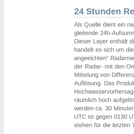
24 Stunden R
Als Quelle dient ein n
gleitende 24h-Aufsum
Dieser Layer enthält
handelt es sich um di
angeeichten“ Radarnie
der Radar- mit den O
Mittelung von Differe
Auflösung. Das Produk
Hochwasservorhersagez
räumlich hoch aufgelö
werden ca. 30 Minuten
UTC ist gegen 0130 UTC
stehen für die letzten