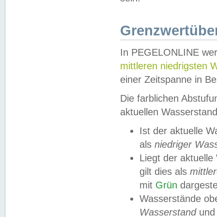
Grenzwertüber
In PEGELONLINE werde
mittleren niedrigsten
einer Zeitspanne in Be
Die farblichen Abstuf
aktuellen Wasserstand
Ist der aktuelle 
als
niedriger Was
Liegt der aktue
gilt dies als
mittle
mit
Grün
dargestel
Wasserstände obe
Wasserstand
und