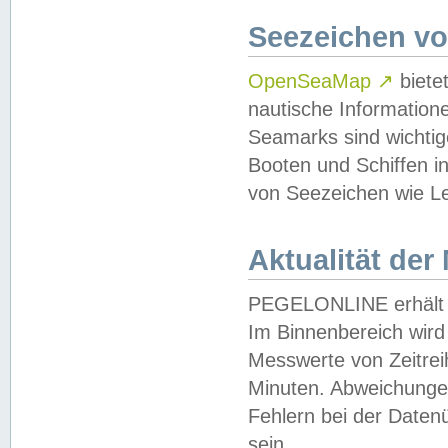
Seezeichen v
OpenSeaMap
↗
biete
nautische Information
Seamarks sind wichtig
Booten und Schiffen i
von Seezeichen wie Le
Aktualität der
PEGELONLINE erhält u
Im Binnenbereich wird 
Messwerte von Zeitreih
Minuten. Abweichungen
Fehlern bei der Daten
sein.