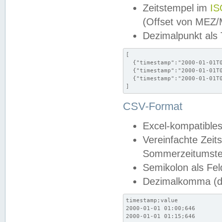
Zeitstempel im
IS
(Offset von MEZ
Dezimalpunkt als
[

  {"timestamp":"2000-01-01T0
  {"timestamp":"2000-01-01T0
  {"timestamp":"2000-01-01T0
]
CSV-Format
Excel-kompatibles
Vereinfachte Zeit
Sommerzeitumstel
Semikolon als Fel
Dezimalkomma (de
timestamp;value

2000-01-01 01:00;646

2000-01-01 01:15;646
