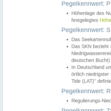
Pegelkennwert: 
Höhenlage des Nul
festgelegtes
Höhe
Pegelkennwert: 
Das Seekartennull
Das SKN bezieht s
Niedrigwassererei
deutschen Bucht) 
In Deutschland un
örtlich niedrigst
Tide (LAT)" definie
Pegelkennwert:
Regulierungs-Nie
Pegelkennwert: Z