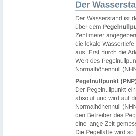
Der Wasserst
Der Wasserstand ist d
über dem
Pegelnullp
Zentimeter angegeben
die lokale Wassertie
aus. Erst durch die A
Wert des Pegelnullpun
Normalhöhennull (NHN
Pegelnullpunkt (PNP)
Der Pegelnullpunkt ei
absolut und wird auf
Normalhöhennull (NHN
den Betreiber des Pege
eine lange Zeit geme
Die Pegellatte wird s