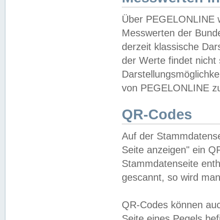
Über PEGELONLINE wer
Messwerten der Bundes
derzeit klassische Da
der Werte findet nicht 
Darstellungsmöglichkei
von PEGELONLINE zu 
QR-Codes
Auf der Stammdatensei
Seite anzeigen" ein Q
Stammdatenseite enthä
gescannt, so wird man
QR-Codes können auc
Seite eines Pegels be