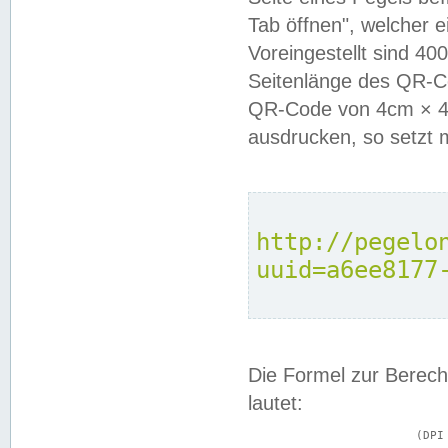
Tab öffnen", welcher 
Voreingestellt sind 4
Seitenlänge des QR-C
QR-Code von 4cm × 4c
ausdrucken, so setzt 
http://pegelo
uuid=a6ee8177
Die Formel zur Berech
lautet:
			(DPI × Druckkantenlänge in cm) ÷ 2,54 = Kantenlänge in Pixel
