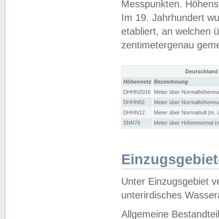
Messpunkten. Höhensy
Im 19. Jahrhundert wu
etabliert, an welchen 
zentimetergenau gem
Deutschland
Höhennetz
Bezeichnung
DHHN2016
Meter über Normalhöhennul
DHHN92
Meter über Normalhöhennul
DHHN12
Meter über Normalnull (m. 
SNN76
Meter über Höhennormal (m
Einzugsgebiet
Unter Einzugsgebiet v
unterirdisches Wasser
Allgemeine Bestandtei