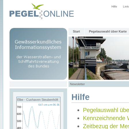
Hilfe
Link
Start
Pegelauswahl über Karte
Newsletter
Hilfe
Elbe - Cuxhaven Steubenhöft
Pegelauswahl übe
Kennzeichnende 
Zeitbezug der Me