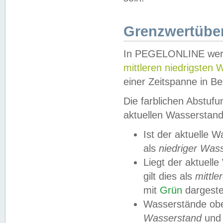
Grenzwertüber
In PEGELONLINE werde
mittleren niedrigsten
einer Zeitspanne in Be
Die farblichen Abstuf
aktuellen Wasserstand
Ist der aktuelle 
als
niedriger Was
Liegt der aktue
gilt dies als
mittle
mit
Grün
dargestel
Wasserstände obe
Wasserstand
und