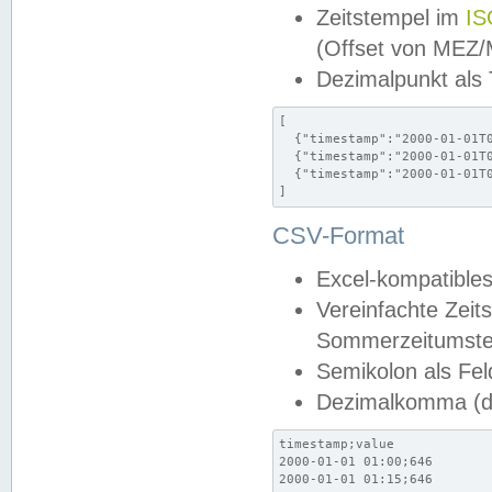
Zeitstempel im
IS
(Offset von MEZ
Dezimalpunkt als
[

  {"timestamp":"2000-01-01T0
  {"timestamp":"2000-01-01T0
  {"timestamp":"2000-01-01T0
]
CSV-Format
Excel-kompatibles
Vereinfachte Zeit
Sommerzeitumstel
Semikolon als Fel
Dezimalkomma (de
timestamp;value

2000-01-01 01:00;646

2000-01-01 01:15;646
