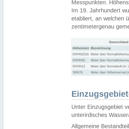
Messpunkten. Höhensy
Im 19. Jahrhundert wu
etabliert, an welchen 
zentimetergenau gem
Deutschland
Höhennetz
Bezeichnung
DHHN2016
Meter über Normalhöhennul
DHHN92
Meter über Normalhöhennul
DHHN12
Meter über Normalnull (m. 
SNN76
Meter über Höhennormal (m
Einzugsgebiet
Unter Einzugsgebiet v
unterirdisches Wasser
Allgemeine Bestandtei