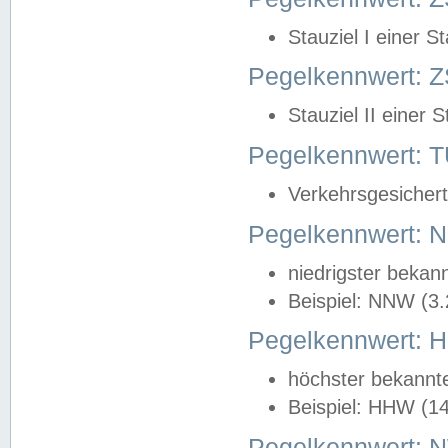
Stauziel I einer S
Pegelkennwert: Z
Stauziel II einer 
Pegelkennwert:
Verkehrsgesichert
Pegelkennwert:
niedrigster bekan
Beispiel: NNW (3
Pegelkennwert:
höchster bekannt
Beispiel: HHW (1
Pegelkennwert: 