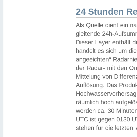
24 Stunden R
Als Quelle dient ein n
gleitende 24h-Aufsum
Dieser Layer enthält
handelt es sich um di
angeeichten“ Radarnie
der Radar- mit den O
Mittelung von Differe
Auflösung. Das Produk
Hochwasservorhersagez
räumlich hoch aufgelö
werden ca. 30 Minuten
UTC ist gegen 0130 UTC
stehen für die letzten