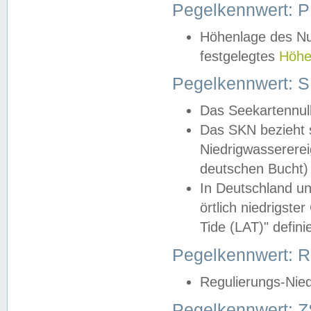
Pegelkennwert: 
Höhenlage des Nul
festgelegtes
Höhe
Pegelkennwert: 
Das Seekartennull
Das SKN bezieht s
Niedrigwassererei
deutschen Bucht) 
In Deutschland un
örtlich niedrigst
Tide (LAT)" definie
Pegelkennwert:
Regulierungs-Nie
Pegelkennwert: Z