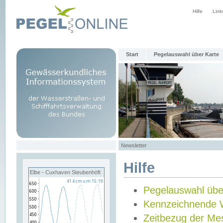
Hilfe
Link
Start
Pegelauswahl über Karte
Newsletter
Hilfe
Elbe - Cuxhaven Steubenhöft
Pegelauswahl übe
Kennzeichnende 
Zeitbezug der Me