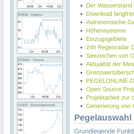
Der Wasserstand
Download langfris
RHEIN - Koblenz
Astronomische Gez
Höhensysteme
Einzugsgebiete
24h Regenradar
Seezeichen von 
DONAU - Passau
Aktualität der Me
Grenzwertübersch
PEGELONLINE-Di
Open Source Projek
Projektarbeit zur
Generierung von 
ODER - Eisenhüttenstadt
Pegelauswahl 
Grundlegende Funkti