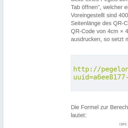
Tab öffnen", welcher 
Voreingestellt sind 4
Seitenlänge des QR-C
QR-Code von 4cm × 4c
ausdrucken, so setzt 
http://pegelo
uuid=a6ee8177
Die Formel zur Berech
lautet:
			(DPI × Druckkantenlänge in cm) ÷ 2,54 = Kantenlänge in Pixel
