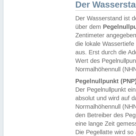
Der Wasserst
Der Wasserstand ist d
über dem
Pegelnullp
Zentimeter angegeben
die lokale Wassertie
aus. Erst durch die A
Wert des Pegelnullpun
Normalhöhennull (NHN
Pegelnullpunkt (PNP)
Der Pegelnullpunkt ei
absolut und wird auf
Normalhöhennull (NHN
den Betreiber des Pege
eine lange Zeit geme
Die Pegellatte wird s