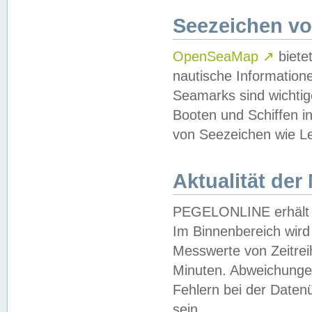
Seezeichen v
OpenSeaMap
↗
biete
nautische Information
Seamarks sind wichtig
Booten und Schiffen i
von Seezeichen wie Le
Aktualität der
PEGELONLINE erhält u
Im Binnenbereich wird 
Messwerte von Zeitreih
Minuten. Abweichungen
Fehlern bei der Daten
sein.