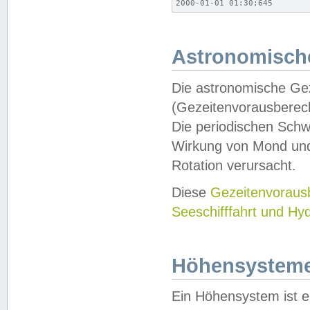
2000-01-01 01:30;645
Astronomische
Die astronomische Gez
(Gezeitenvorausberec
Die periodischen Schw
Wirkung von Mond und
Rotation verursacht.
Diese
Gezeitenvorau
Seeschifffahrt und Hy
Höhensystem
Ein Höhensystem ist e