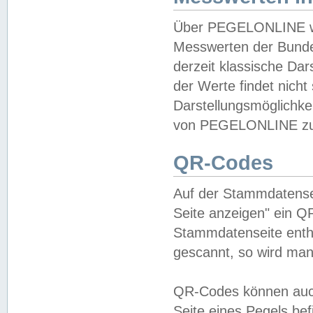
Über PEGELONLINE wer
Messwerten der Bundes
derzeit klassische Da
der Werte findet nicht 
Darstellungsmöglichkei
von PEGELONLINE zu 
QR-Codes
Auf der Stammdatensei
Seite anzeigen" ein Q
Stammdatenseite enthä
gescannt, so wird man
QR-Codes können auc
Seite eines Pegels be