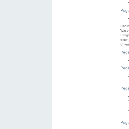
Pege
Sind 
Wasser
Hänge
treten
Unter
Pege
Pege
Pege
Pege