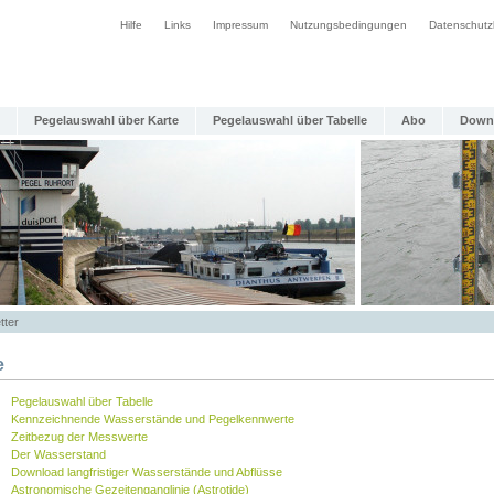
Hilfe
Links
Impressum
Nutzungsbedingungen
Datenschutz
Pegelauswahl über Karte
Pegelauswahl über Tabelle
Abo
Down
tter
e
Pegelauswahl über Tabelle
Kennzeichnende Wasserstände und Pegelkennwerte
Zeitbezug der Messwerte
Der Wasserstand
Download langfristiger Wasserstände und Abflüsse
Astronomische Gezeitenganglinie (Astrotide)