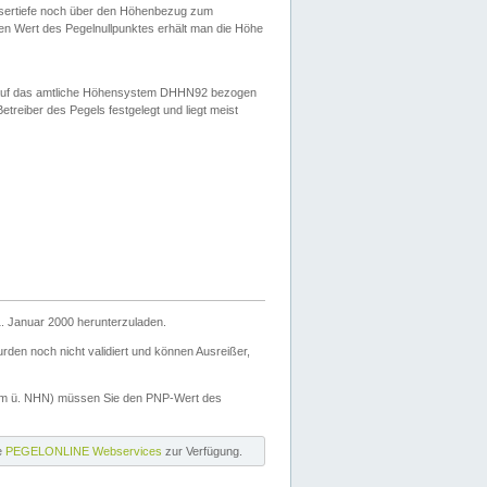
ssertiefe noch über den Höhenbezug zum
en Wert des Pegelnullpunktes erhält man die Höhe
d auf das amtliche Höhensystem DHHN92 bezogen
reiber des Pegels festgelegt und liegt meist
. Januar 2000 herunterzuladen.
den noch nicht validiert und können Ausreißer,
(m ü. NHN) müssen Sie den PNP-Wert des
ie
PEGELONLINE Webservices
zur Verfügung.