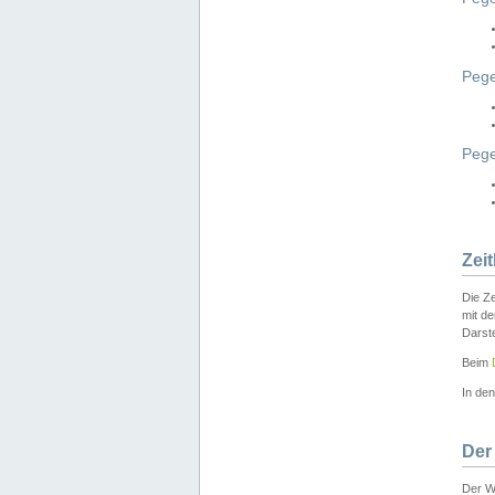
Pege
Peg
Zei
Die Ze
mit d
Darst
Beim
In de
Der
Der W