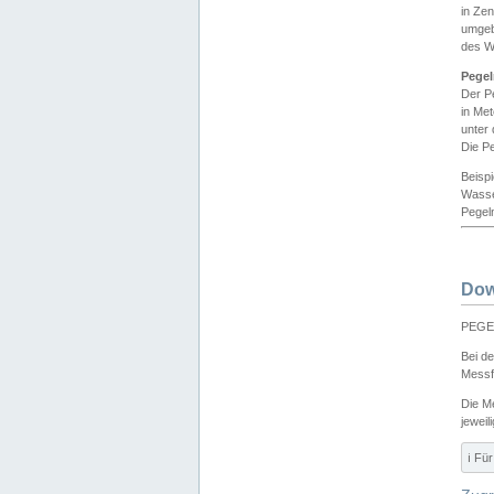
in Ze
umgeb
des W
Pegel
Der P
in Me
unter
Die Pe
Beisp
Wasse
Pegeln
Dow
PEGEL
Bei d
Messf
Die M
jeweil
ℹ️ F