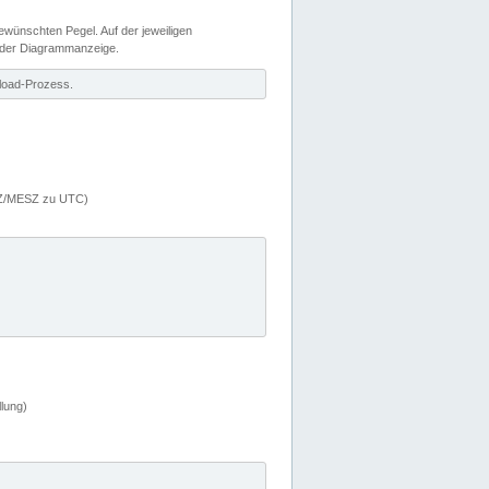
wünschten Pegel. Auf der jeweiligen
 der Diagrammanzeige.
load-Prozess.
MEZ/MESZ zu UTC)
lung)