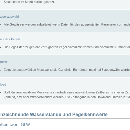
Selektionen im Menü zurückgesetzt.
sserauswahl
Alle Gewässer werden aufgelistet, wenn Daten für den ausgewählten Parameter vorhande
ahl des Pegels
Die Pegellisten zeigen alle verfügbaren Pegel einmal mit Namen und einmal mit Nummer a
inien
Zeigt die ausgewählten Messwerte als Ganglinie. Es können maximal 6 ausgewählt werde
load
Stellt die ausgewählten Messwerte innerhalb eines auswählbaren Zeitbereichs in einer Zi
kann txt, csv oder zrxp verwendet werden. Die Zeitangabe in den Download-Dateien ist 
nzeichnende Wasserstände und Pegelkennwerte
lkennwert: GLW