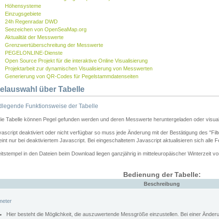
Höhensysteme
Einzugsgebiete
24h Regenradar DWD
Seezeichen von OpenSeaMap.org
Aktualität der Messwerte
Grenzwertüberschreitung der Messwerte
PEGELONLINE-Dienste
Open Source Projekt für die interaktive Online Visualisierung
Projektarbeit zur dynamischen Visualisierung von Messwerten
Generierung von QR-Codes für Pegelstammdatenseiten
elauswahl über Tabelle
legende Funktionsweise der Tabelle
die Tabelle können Pegel gefunden werden und deren Messwerte heruntergeladen oder visuali
vascript deaktiviert oder nicht verfügbar so muss jede Änderung mit der Bestätigung des "Filt
int nur bei deaktiviertem Javascript. Bei eingeschaltetem Javascript aktualisieren sich alle 
itstempel in den Dateien beim Download liegen ganzjährig in mitteleuropäischer Winterzeit vo
Bedienung der Tabelle:
Beschreibung
meter
Hier besteht die Möglichkeit, die auszuwertende Messgröße einzustellen. Bei einer Ände