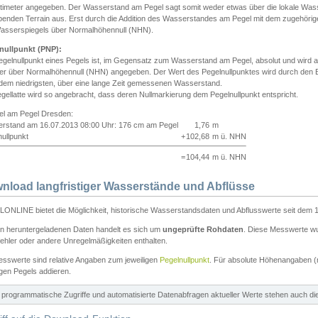
ntimeter angegeben. Der Wasserstand am Pegel sagt somit weder etwas über die lokale Wa
enden Terrain aus. Erst durch die Addition des Wasserstandes am Pegel mit dem zugehörig
asserspiegels über Normalhöhennull (NHN).
nullpunkt (PNP):
egelnullpunkt eines Pegels ist, im Gegensatz zum Wasserstand am Pegel, absolut und wir
ter über Normalhöhennull (NHN) angegeben. Der Wert des Pegelnullpunktes wird durch den Bet
 dem niedrigsten, über eine lange Zeit gemessenen Wasserstand.
gellatte wird so angebracht, dass deren Nullmarkierung dem Pegelnullpunkt entspricht.
iel am Pegel Dresden:
rstand am 16.07.2013 08:00 Uhr: 176 cm am Pegel
1,76
m
ullpunkt
+
102,68
m ü. NHN
=
104,44
m ü. NHN
nload langfristiger Wasserstände und Abflüsse
ONLINE bietet die Möglichkeit, historische Wasserstandsdaten und Abflusswerte seit dem 1
en heruntergeladenen Daten handelt es sich um
ungeprüfte Rohdaten
. Diese Messwerte wur
ehler oder andere Unregelmäßigkeiten enthalten.
esswerte sind relative Angaben zum jeweiligen
Pegelnullpunkt
. Für absolute Höhenangaben 
igen Pegels addieren.
ür programmatische Zugriffe und automatisierte Datenabfragen aktueller Werte stehen auch d