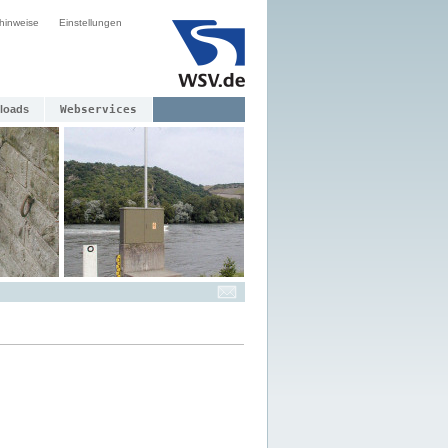
hinweise
Einstellungen
loads
Webservices