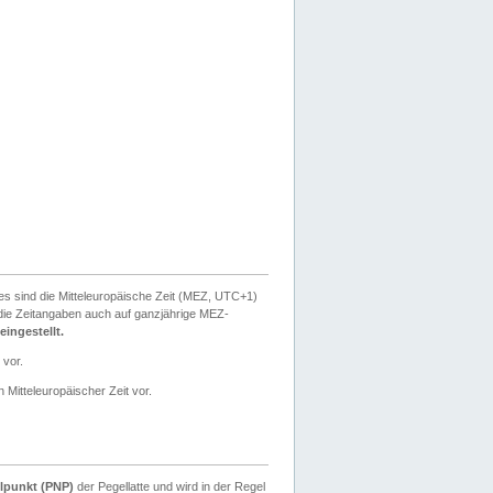
ies sind die Mitteleuropäische Zeit (MEZ, UTC+1)
ie Zeitangaben auch auf ganzjährige MEZ-
ingestellt.
 vor.
 Mitteleuropäischer Zeit vor.
lpunkt (PNP)
der Pegellatte und wird in der Regel