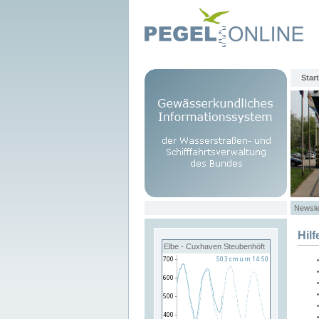
Start
Newsle
Hilf
Elbe - Cuxhaven Steubenhöft