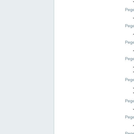
Pege
Pege
Peg
Pege
Pege
Pege
Pege
Peg