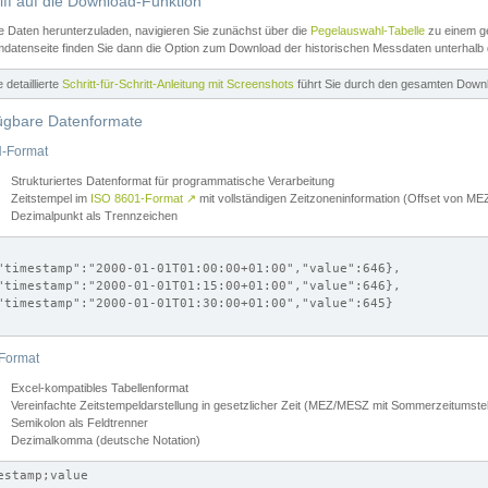
iff auf die Download-Funktion
e Daten herunterzuladen, navigieren Sie zunächst über die
Pegelauswahl-Tabelle
zu einem ge
datenseite finden Sie dann die Option zum Download der historischen Messdaten unterhalb
ne detaillierte
Schritt-für-Schritt-Anleitung mit Screenshots
führt Sie durch den gesamten Down
ügbare Datenformate
-Format
Strukturiertes Datenformat für programmatische Verarbeitung
Zeitstempel im
ISO 8601-Format
↗
mit vollständigen Zeitzoneninformation (Offset von 
Dezimalpunkt als Trennzeichen
"timestamp":"2000-01-01T01:00:00+01:00","value":646},

"timestamp":"2000-01-01T01:15:00+01:00","value":646},

"timestamp":"2000-01-01T01:30:00+01:00","value":645}

Format
Excel-kompatibles Tabellenformat
Vereinfachte Zeitstempeldarstellung in gesetzlicher Zeit (MEZ/MESZ mit Sommerzeitumstel
Semikolon als Feldtrenner
Dezimalkomma (deutsche Notation)
estamp;value
