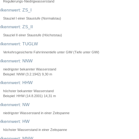
Regulierungs-Niedrigwasserstand
lkennwert: ZS_I
Stauziel I einer Staustufe (Normalstau)
lkennwert: ZS_II
Stauziel II einer Staustufe (Höchststau)
elkennwert: TUGLW
Verkehrsgesicherte Fahrrinnentiefe unter GlW (Tiefe unter GlW)
lkennwert: NNW
niedrigster bekannter Wasserstand
Beispiel: NNW (3.2.1942) 9,30 m
lkennwert: HHW
höchster bekannter Wasserstand
Beispiel: HHW (14.8.2001) 14,31 m
lkennwert: NW
niedrigster Wasserstand in einer Zeitspanne
lkennwert: HW
höchster Wasserstand in einer Zeitspanne
elkennwert: MNW