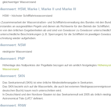
gleichwertiger Wasserstand
lkennwert: HSW, Marke I, Marke II und Marke III
HSW – höchster Schifffahrtswasserstand
in Zusammenarbeit der Wasserstraßen- und Schifffahrtsverwaltung des Bundes mit den Bund
standes an ausgewählten Pegeln und dienen als Richtwerte für den Betrieb der Schifffahrt. 
n von den örtlichen Gegebenheiten ab und sind von Gewässer zu Gewässer unterschiedlich
 unterschiedliche Beschränkungen (z.B. Sperrungen) für die Schifffahrt im jeweiligen Gewäss
schreitung wieder aufgehoben.
lkennwert: NSW
niedrigster Wasserstand
lkennwert: PNP
Höhenlage des Nullpunktes der Pegellatte bezogen auf ein amtlich festgelegtes
Höhensys
Wasserstand
.
lkennwert: SKN
Das Seekartennull (SKN) ist eine örtliche Mindesttiefenangabe in Seekarten.
Das SKN bezieht sich auf die Wassertiefe, die auch bei extemen Niedrigwasserereignissen
deutschen Bucht) kaum noch unterschritten wird.
In Deutschland und den Nordsee-Staaten ist das Seekartennull seit 2005 als örtlich nie
Astronomical Tide (LAT)" definiert.
lkennwert: RNW