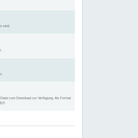
n sind.
n.
n.
p Datei zum Download zur Verfügung. Als Format
MEZ!