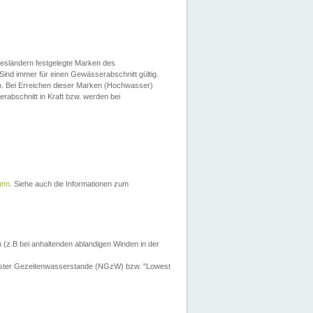
esländern festgelegte Marken des
Sind immer für einen Gewässerabschnitt gültig.
. Bei Erreichen dieser Marken (Hochwasser)
erabschnitt in Kraft bzw. werden bei
tem
. Siehe auch die Informationen zum
 (z.B bei anhaltenden ablandigen Winden in der
drigster Gezeitenwasserstande (NGzW) bzw. "Lowest