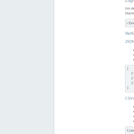
Zugr
Um di
Stamm
ℹ️ Ei
Verf
JSON
[

  {
  {
  {
]
CSV-
tim