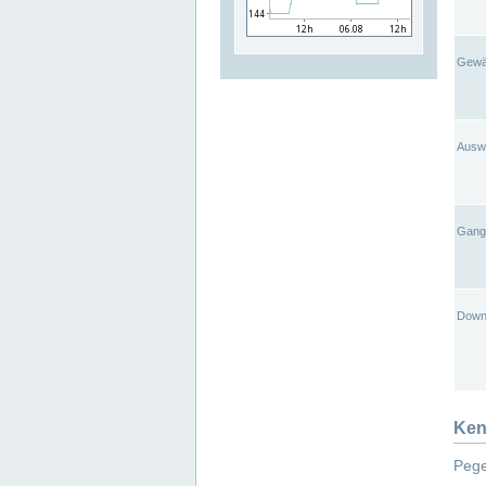
Gewä
Ausw
Gangl
Down
Ken
Pege