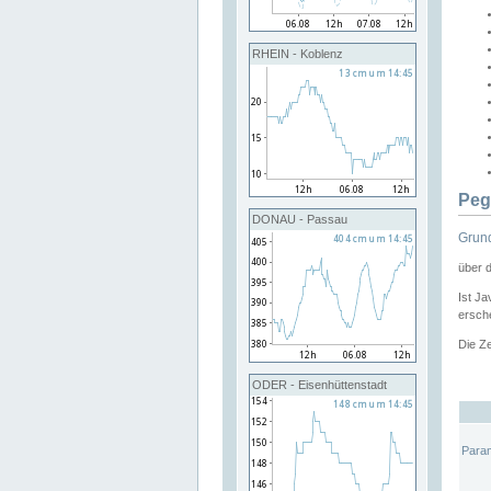
RHEIN - Koblenz
Peg
DONAU - Passau
Grund
über 
Ist Ja
ersche
Die Ze
ODER - Eisenhüttenstadt
Para