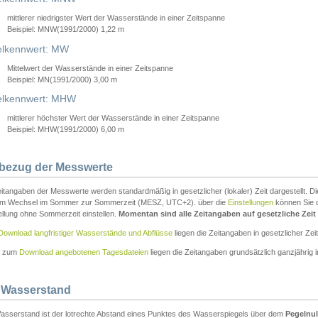
mittlerer niedrigster Wert der Wasserstände in einer Zeitspanne
Beispiel: MNW(1991/2000) 1,22 m
lkennwert: MW
Mittelwert der Wasserstände in einer Zeitspanne
Beispiel: MN(1991/2000) 3,00 m
elkennwert: MHW
mittlerer höchster Wert der Wasserstände in einer Zeitspanne
Beispiel: MHW(1991/2000) 6,00 m
tbezug der Messwerte
itangaben der Messwerte werden standardmäßig in gesetzlicher (lokaler) Zeit dargestellt. D
em Wechsel im Sommer zur Sommerzeit (MESZ, UTC+2). über die
Einstellungen
können Sie d
ellung ohne Sommerzeit einstellen.
Momentan sind alle Zeitangaben auf gesetzliche Zeit e
Download langfristiger Wasserstände und Abflüsse
liegen die Zeitangaben in gesetzlicher Zeit
n zum
Download angebotenen Tagesdateien
liegen die Zeitangaben grundsätzlich ganzjährig in
 Wasserstand
asserstand ist der lotrechte Abstand eines Punktes des Wasserspiegels über dem
Pegelnul