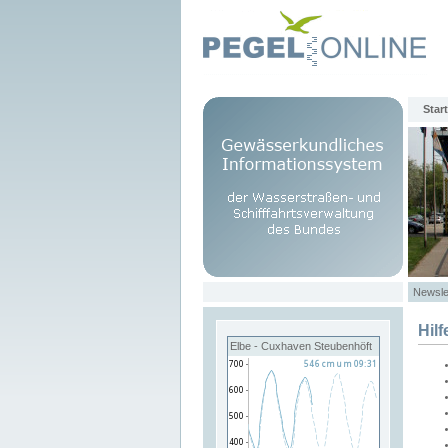
Start
Newsle
Hilf
Elbe - Cuxhaven Steubenhöft