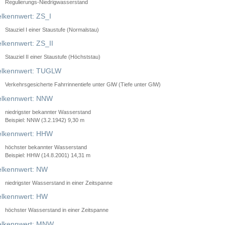
Regulierungs-Niedrigwasserstand
lkennwert: ZS_I
Stauziel I einer Staustufe (Normalstau)
lkennwert: ZS_II
Stauziel II einer Staustufe (Höchststau)
elkennwert: TUGLW
Verkehrsgesicherte Fahrrinnentiefe unter GlW (Tiefe unter GlW)
lkennwert: NNW
niedrigster bekannter Wasserstand
Beispiel: NNW (3.2.1942) 9,30 m
lkennwert: HHW
höchster bekannter Wasserstand
Beispiel: HHW (14.8.2001) 14,31 m
lkennwert: NW
niedrigster Wasserstand in einer Zeitspanne
lkennwert: HW
höchster Wasserstand in einer Zeitspanne
elkennwert: MNW