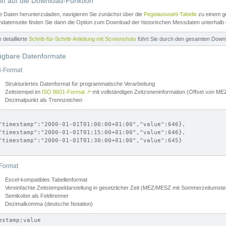
iff auf die Download-Funktion
e Daten herunterzuladen, navigieren Sie zunächst über die
Pegelauswahl-Tabelle
zu einem ge
datenseite finden Sie dann die Option zum Download der historischen Messdaten unterhalb
ne detaillierte
Schritt-für-Schritt-Anleitung mit Screenshots
führt Sie durch den gesamten Down
ügbare Datenformate
-Format
Strukturiertes Datenformat für programmatische Verarbeitung
Zeitstempel im
ISO 8601-Format
↗
mit vollständigen Zeitzoneninformation (Offset von 
Dezimalpunkt als Trennzeichen
"timestamp":"2000-01-01T01:00:00+01:00","value":646},

"timestamp":"2000-01-01T01:15:00+01:00","value":646},

"timestamp":"2000-01-01T01:30:00+01:00","value":645}

Format
Excel-kompatibles Tabellenformat
Vereinfachte Zeitstempeldarstellung in gesetzlicher Zeit (MEZ/MESZ mit Sommerzeitumstel
Semikolon als Feldtrenner
Dezimalkomma (deutsche Notation)
estamp;value
