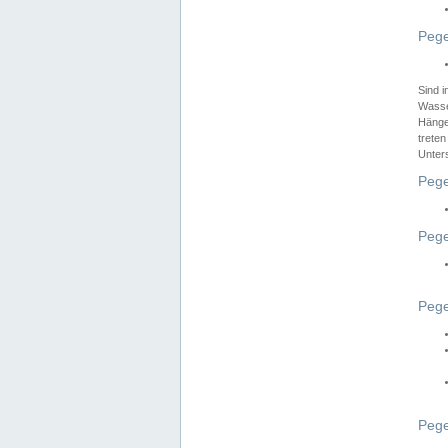
Pege
Sind 
Wasser
Hänge
treten
Unter
Pege
Pege
Pege
Pege