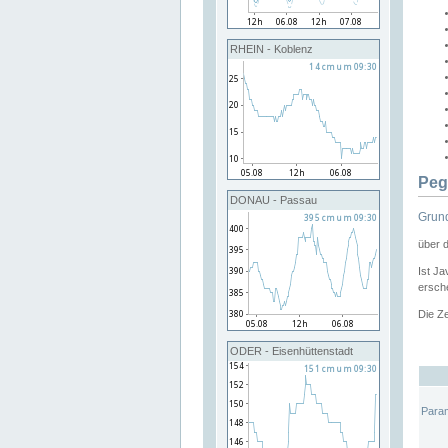
RHEIN - Koblenz
Peg
DONAU - Passau
Grund
über 
Ist Ja
ersche
Die Ze
ODER - Eisenhüttenstadt
Para