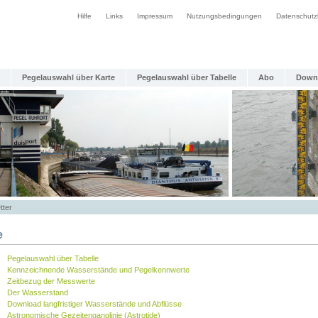
Hilfe
Links
Impressum
Nutzungsbedingungen
Datenschutz
Pegelauswahl über Karte
Pegelauswahl über Tabelle
Abo
Down
tter
e
Pegelauswahl über Tabelle
Kennzeichnende Wasserstände und Pegelkennwerte
Zeitbezug der Messwerte
Der Wasserstand
Download langfristiger Wasserstände und Abflüsse
Astronomische Gezeitenganglinie (Astrotide)