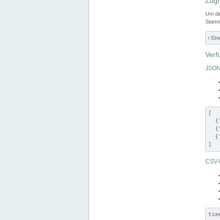
Zugr
Um di
Stamm
ℹ️ Ei
Verf
JSON
[

  {
  {
  {
]
CSV-
tim