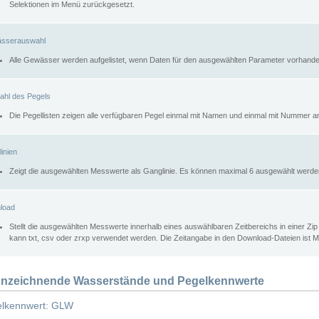
Selektionen im Menü zurückgesetzt.
sserauswahl
Alle Gewässer werden aufgelistet, wenn Daten für den ausgewählten Parameter vorhande
ahl des Pegels
Die Pegellisten zeigen alle verfügbaren Pegel einmal mit Namen und einmal mit Nummer a
inien
Zeigt die ausgewählten Messwerte als Ganglinie. Es können maximal 6 ausgewählt werde
load
Stellt die ausgewählten Messwerte innerhalb eines auswählbaren Zeitbereichs in einer Zi
kann txt, csv oder zrxp verwendet werden. Die Zeitangabe in den Download-Dateien ist 
nzeichnende Wasserstände und Pegelkennwerte
lkennwert: GLW