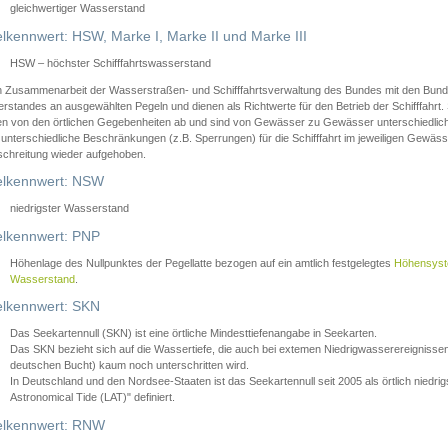
gleichwertiger Wasserstand
lkennwert: HSW, Marke I, Marke II und Marke III
HSW – höchster Schifffahrtswasserstand
in Zusammenarbeit der Wasserstraßen- und Schifffahrtsverwaltung des Bundes mit den Bund
standes an ausgewählten Pegeln und dienen als Richtwerte für den Betrieb der Schifffahrt. 
n von den örtlichen Gegebenheiten ab und sind von Gewässer zu Gewässer unterschiedlich
 unterschiedliche Beschränkungen (z.B. Sperrungen) für die Schifffahrt im jeweiligen Gewäss
schreitung wieder aufgehoben.
lkennwert: NSW
niedrigster Wasserstand
lkennwert: PNP
Höhenlage des Nullpunktes der Pegellatte bezogen auf ein amtlich festgelegtes
Höhensys
Wasserstand
.
lkennwert: SKN
Das Seekartennull (SKN) ist eine örtliche Mindesttiefenangabe in Seekarten.
Das SKN bezieht sich auf die Wassertiefe, die auch bei extemen Niedrigwasserereignissen
deutschen Bucht) kaum noch unterschritten wird.
In Deutschland und den Nordsee-Staaten ist das Seekartennull seit 2005 als örtlich nie
Astronomical Tide (LAT)" definiert.
lkennwert: RNW