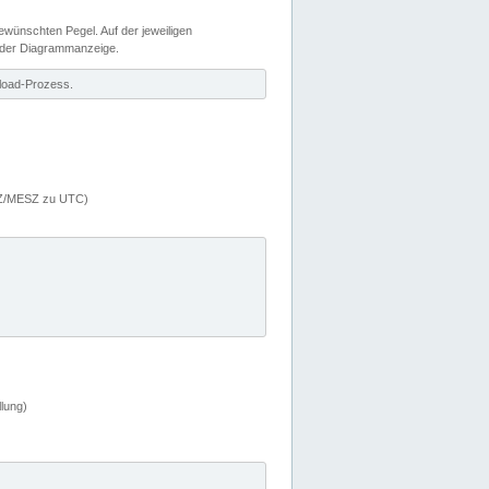
wünschten Pegel. Auf der jeweiligen
 der Diagrammanzeige.
load-Prozess.
MEZ/MESZ zu UTC)
lung)