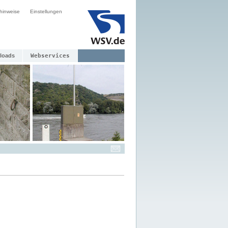
hinweise
Einstellungen
loads
Webservices