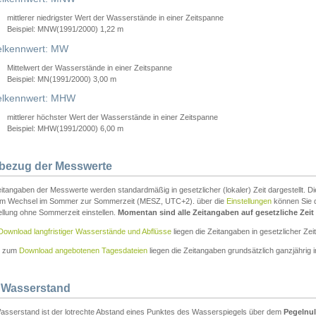
mittlerer niedrigster Wert der Wasserstände in einer Zeitspanne
Beispiel: MNW(1991/2000) 1,22 m
lkennwert: MW
Mittelwert der Wasserstände in einer Zeitspanne
Beispiel: MN(1991/2000) 3,00 m
elkennwert: MHW
mittlerer höchster Wert der Wasserstände in einer Zeitspanne
Beispiel: MHW(1991/2000) 6,00 m
tbezug der Messwerte
itangaben der Messwerte werden standardmäßig in gesetzlicher (lokaler) Zeit dargestellt. D
em Wechsel im Sommer zur Sommerzeit (MESZ, UTC+2). über die
Einstellungen
können Sie d
ellung ohne Sommerzeit einstellen.
Momentan sind alle Zeitangaben auf gesetzliche Zeit e
Download langfristiger Wasserstände und Abflüsse
liegen die Zeitangaben in gesetzlicher Zeit
n zum
Download angebotenen Tagesdateien
liegen die Zeitangaben grundsätzlich ganzjährig in
 Wasserstand
asserstand ist der lotrechte Abstand eines Punktes des Wasserspiegels über dem
Pegelnul