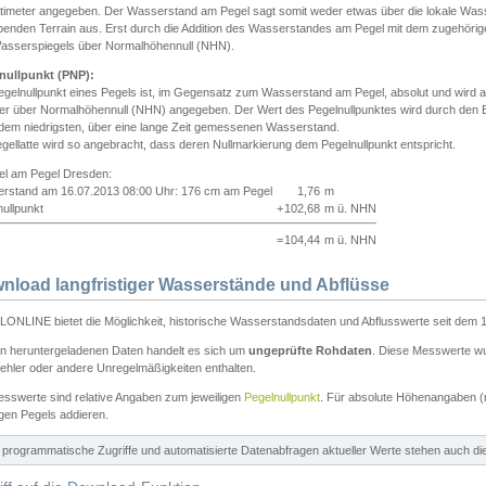
ntimeter angegeben. Der Wasserstand am Pegel sagt somit weder etwas über die lokale Wa
enden Terrain aus. Erst durch die Addition des Wasserstandes am Pegel mit dem zugehörig
asserspiegels über Normalhöhennull (NHN).
nullpunkt (PNP):
egelnullpunkt eines Pegels ist, im Gegensatz zum Wasserstand am Pegel, absolut und wir
ter über Normalhöhennull (NHN) angegeben. Der Wert des Pegelnullpunktes wird durch den Bet
 dem niedrigsten, über eine lange Zeit gemessenen Wasserstand.
gellatte wird so angebracht, dass deren Nullmarkierung dem Pegelnullpunkt entspricht.
iel am Pegel Dresden:
rstand am 16.07.2013 08:00 Uhr: 176 cm am Pegel
1,76
m
ullpunkt
+
102,68
m ü. NHN
=
104,44
m ü. NHN
nload langfristiger Wasserstände und Abflüsse
ONLINE bietet die Möglichkeit, historische Wasserstandsdaten und Abflusswerte seit dem 1
en heruntergeladenen Daten handelt es sich um
ungeprüfte Rohdaten
. Diese Messwerte wur
ehler oder andere Unregelmäßigkeiten enthalten.
esswerte sind relative Angaben zum jeweiligen
Pegelnullpunkt
. Für absolute Höhenangaben 
igen Pegels addieren.
ür programmatische Zugriffe und automatisierte Datenabfragen aktueller Werte stehen auch d