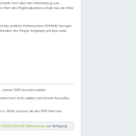
ssertiefe noch über den Höhenbezug zum
en Wert des Pegelnullpunktes erhält man die Höhe
d auf das amtliche Höhensystem DHHN92 bezogen
reiber des Pegels festgelegt und liegt meist
. Januar 2000 herunterzuladen.
den noch nicht validiert und können Ausreißer,
(m ü. NHN) müssen Sie den PNP-Wert des
ie
PEGELONLINE Webservices
zur Verfügung.