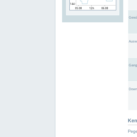
Gewä
Ausw
Gangl
Down
Ken
Pege