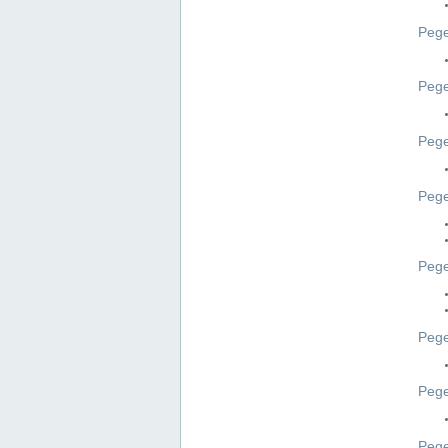
Pege
Pege
Peg
Pege
Pege
Pege
Pege
Peg