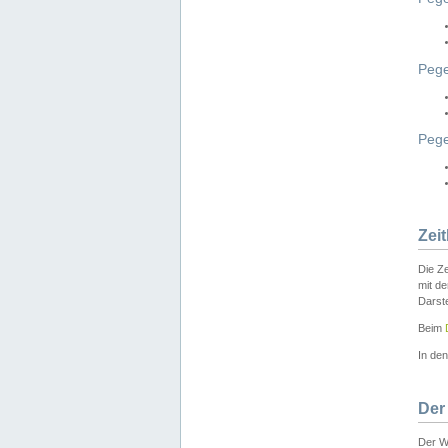
Pege
Peg
Zei
Die Ze
mit d
Darst
Beim
In de
Der
Der W