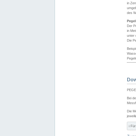
in Ze
umgeb
des W
Pegel
Der P
in Me
unter
Die Pe
Beisp
Wasse
Pegeln
Dow
PEGEL
Bei d
Messf
Die M
jeweil
ℹ️ F