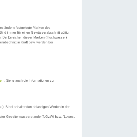
esländern festgelegte Marken des
Sind immer für einen Gewässerabschnitt gültig.
. Bei Erreichen dieser Marken (Hochwasser)
erabschnitt in Kraft bzw. werden bei
tem
. Siehe auch die Informationen zum
 (z.B bei anhaltenden ablandigen Winden in der
drigster Gezeitenwasserstande (NGzW) bzw. "Lowest