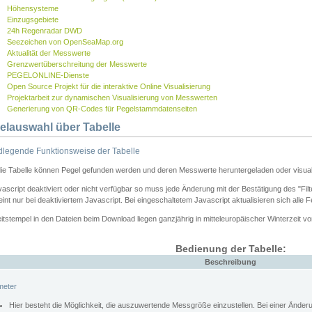
Höhensysteme
Einzugsgebiete
24h Regenradar DWD
Seezeichen von OpenSeaMap.org
Aktualität der Messwerte
Grenzwertüberschreitung der Messwerte
PEGELONLINE-Dienste
Open Source Projekt für die interaktive Online Visualisierung
Projektarbeit zur dynamischen Visualisierung von Messwerten
Generierung von QR-Codes für Pegelstammdatenseiten
elauswahl über Tabelle
legende Funktionsweise der Tabelle
die Tabelle können Pegel gefunden werden und deren Messwerte heruntergeladen oder visuali
vascript deaktiviert oder nicht verfügbar so muss jede Änderung mit der Bestätigung des "Filt
int nur bei deaktiviertem Javascript. Bei eingeschaltetem Javascript aktualisieren sich alle 
itstempel in den Dateien beim Download liegen ganzjährig in mitteleuropäischer Winterzeit vo
Bedienung der Tabelle:
Beschreibung
meter
Hier besteht die Möglichkeit, die auszuwertende Messgröße einzustellen. Bei einer Ände