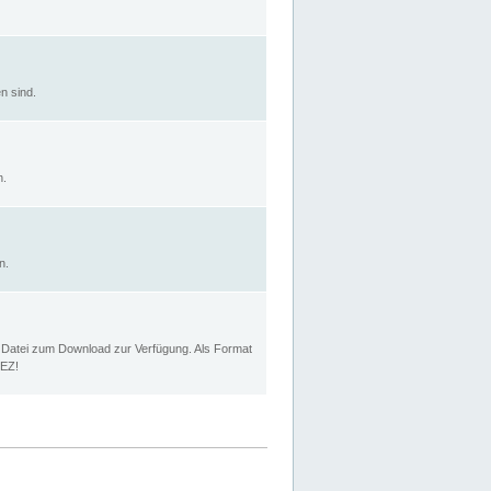
n sind.
n.
n.
p Datei zum Download zur Verfügung. Als Format
MEZ!