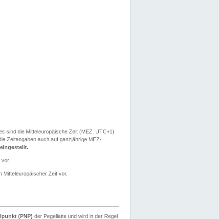
ies sind die Mitteleuropäische Zeit (MEZ, UTC+1)
ie Zeitangaben auch auf ganzjährige MEZ-
ingestellt.
 vor.
 Mitteleuropäischer Zeit vor.
lpunkt (PNP)
der Pegellatte und wird in der Regel