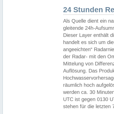
24 Stunden R
Als Quelle dient ein n
gleitende 24h-Aufsum
Dieser Layer enthält
handelt es sich um di
angeeichten“ Radarnie
der Radar- mit den O
Mittelung von Differe
Auflösung. Das Produk
Hochwasservorhersagez
räumlich hoch aufgelö
werden ca. 30 Minuten
UTC ist gegen 0130 UTC
stehen für die letzten