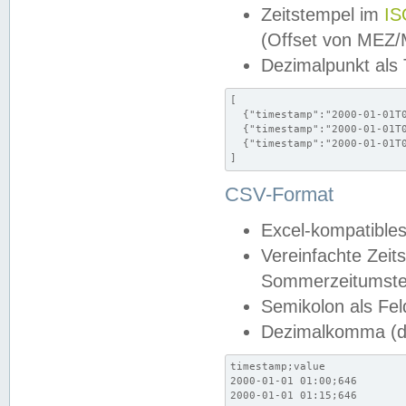
Zeitstempel im
IS
(Offset von MEZ
Dezimalpunkt als
[

  {"timestamp":"2000-01-01T0
  {"timestamp":"2000-01-01T0
  {"timestamp":"2000-01-01T0
]
CSV-Format
Excel-kompatibles
Vereinfachte Zeit
Sommerzeitumstel
Semikolon als Fel
Dezimalkomma (de
timestamp;value

2000-01-01 01:00;646

2000-01-01 01:15;646
