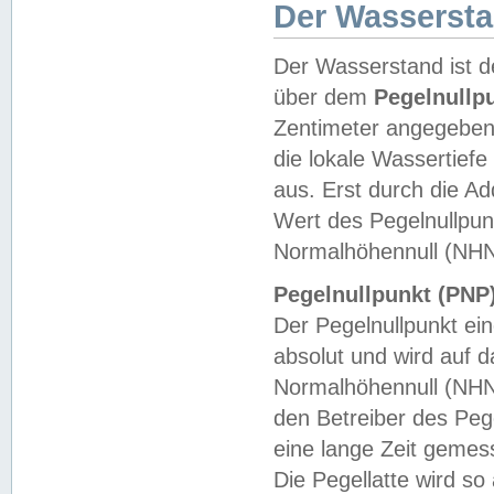
Der Wasserst
Der Wasserstand ist d
über dem
Pegelnullp
Zentimeter angegeben
die lokale Wassertie
aus. Erst durch die A
Wert des Pegelnullpun
Normalhöhennull (NHN
Pegelnullpunkt (PNP)
Der Pegelnullpunkt ei
absolut und wird auf
Normalhöhennull (NHN
den Betreiber des Pege
eine lange Zeit geme
Die Pegellatte wird s