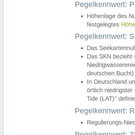
Pegelkennwert: 
Höhenlage des Nul
festgelegtes
Höhe
Pegelkennwert: 
Das Seekartennull
Das SKN bezieht s
Niedrigwassererei
deutschen Bucht) 
In Deutschland un
örtlich niedrigst
Tide (LAT)" definie
Pegelkennwert:
Regulierungs-Nie
Pegelkennwert: Z