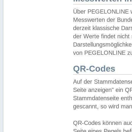
Über PEGELONLINE wer
Messwerten der Bundes
derzeit klassische Da
der Werte findet nicht 
Darstellungsmöglichkei
von PEGELONLINE zu 
QR-Codes
Auf der Stammdatensei
Seite anzeigen" ein Q
Stammdatenseite enthä
gescannt, so wird man
QR-Codes können auc
Seite eines Pegels be