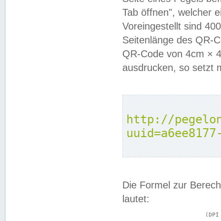
Tab öffnen", welcher 
Voreingestellt sind 4
Seitenlänge des QR-C
QR-Code von 4cm × 4c
ausdrucken, so setzt 
http://pegelo
uuid=a6ee8177
Die Formel zur Berech
lautet:
			(DPI × Druckkantenlänge in cm) ÷ 2,54 = Kantenlänge in Pixel
