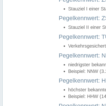
Stauziel I einer S
Pegelkennwert: Z
Stauziel II einer 
Pegelkennwert:
Verkehrsgesichert
Pegelkennwert:
niedrigster bekan
Beispiel: NNW (3
Pegelkennwert:
höchster bekannt
Beispiel: HHW (1
Pegelkennwert: 