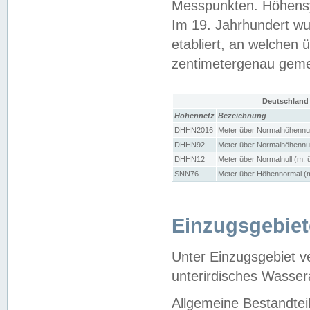
Messpunkten. Höhensy
Im 19. Jahrhundert wu
etabliert, an welchen 
zentimetergenau gem
Deutschland
Höhennetz
Bezeichnung
DHHN2016
Meter über Normalhöhennul
DHHN92
Meter über Normalhöhennul
DHHN12
Meter über Normalnull (m. 
SNN76
Meter über Höhennormal (m
Einzugsgebiet
Unter Einzugsgebiet v
unterirdisches Wasser
Allgemeine Bestandtei