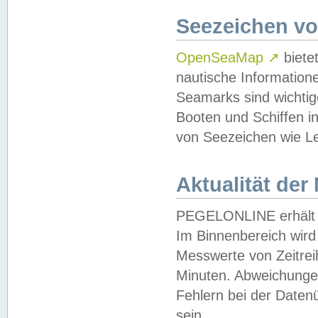
Seezeichen v
OpenSeaMap
↗
biete
nautische Information
Seamarks sind wichtig
Booten und Schiffen i
von Seezeichen wie Le
Aktualität der
PEGELONLINE erhält u
Im Binnenbereich wird 
Messwerte von Zeitreih
Minuten. Abweichungen
Fehlern bei der Daten
sein.