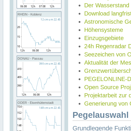
Der Wasserstand
Download langfris
RHEIN - Koblenz
Astronomische Gez
Höhensysteme
Einzugsgebiete
24h Regenradar
Seezeichen von 
DONAU - Passau
Aktualität der Me
Grenzwertübersch
PEGELONLINE-Di
Open Source Projek
Projektarbeit zur
Generierung von 
ODER - Eisenhüttenstadt
Pegelauswahl 
Grundlegende Funkti