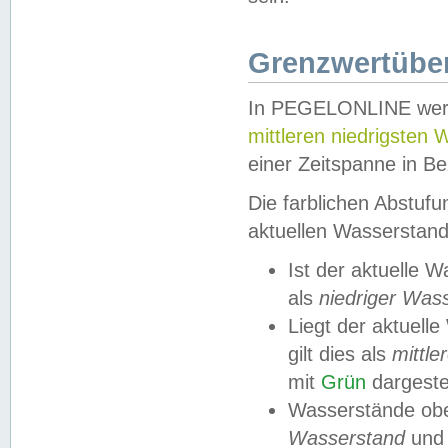
Grenzwertüber
In PEGELONLINE werde
mittleren niedrigsten
einer Zeitspanne in Be
Die farblichen Abstuf
aktuellen Wasserstand
Ist der aktuelle 
als
niedriger Was
Liegt der aktue
gilt dies als
mittle
mit
Grün
dargestel
Wasserstände obe
Wasserstand
und