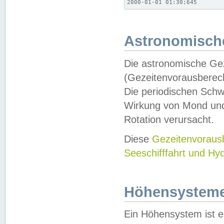
2000-01-01 01:30;645
Astronomische
Die astronomische Gez
(Gezeitenvorausberec
Die periodischen Schw
Wirkung von Mond und
Rotation verursacht.
Diese
Gezeitenvorau
Seeschifffahrt und Hy
Höhensystem
Ein Höhensystem ist e