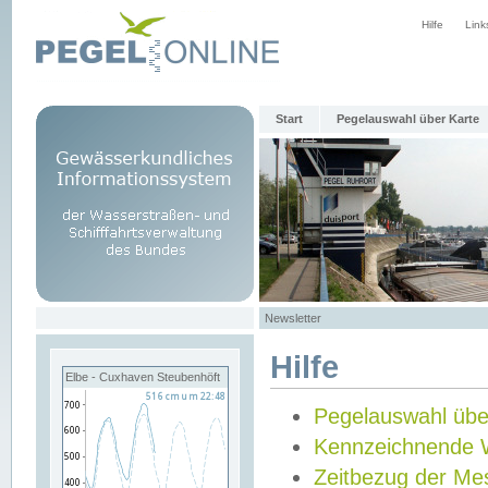
Hilfe
Link
Start
Pegelauswahl über Karte
Newsletter
Hilfe
Elbe - Cuxhaven Steubenhöft
Pegelauswahl übe
Kennzeichnende 
Zeitbezug der Me