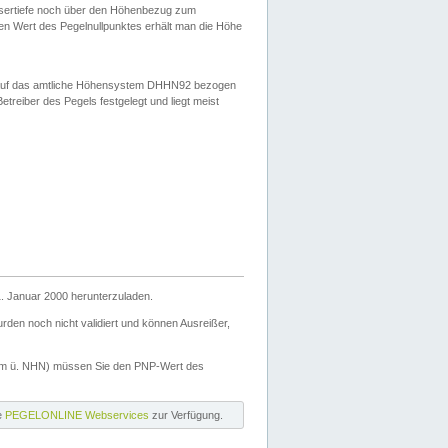
ssertiefe noch über den Höhenbezug zum
en Wert des Pegelnullpunktes erhält man die Höhe
d auf das amtliche Höhensystem DHHN92 bezogen
reiber des Pegels festgelegt und liegt meist
. Januar 2000 herunterzuladen.
den noch nicht validiert und können Ausreißer,
(m ü. NHN) müssen Sie den PNP-Wert des
ie
PEGELONLINE Webservices
zur Verfügung.