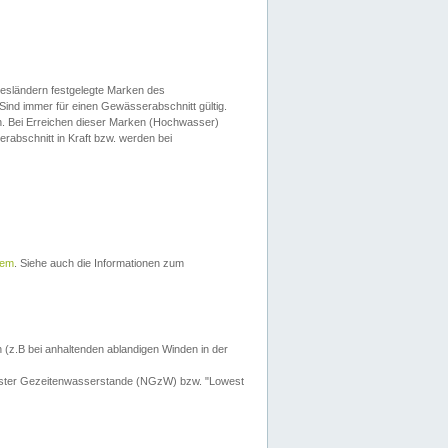
esländern festgelegte Marken des
Sind immer für einen Gewässerabschnitt gültig.
. Bei Erreichen dieser Marken (Hochwasser)
erabschnitt in Kraft bzw. werden bei
tem
. Siehe auch die Informationen zum
 (z.B bei anhaltenden ablandigen Winden in der
drigster Gezeitenwasserstande (NGzW) bzw. "Lowest