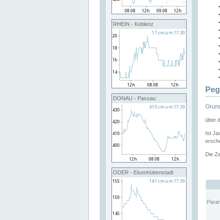
RHEIN - Koblenz
Peg
DONAU - Passau
Grund
über 
Ist Ja
ersche
Die Ze
ODER - Eisenhüttenstadt
Para