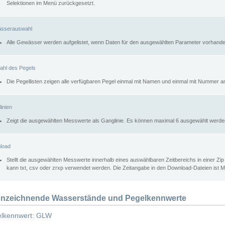
Selektionen im Menü zurückgesetzt.
sserauswahl
Alle Gewässer werden aufgelistet, wenn Daten für den ausgewählten Parameter vorhande
ahl des Pegels
Die Pegellisten zeigen alle verfügbaren Pegel einmal mit Namen und einmal mit Nummer a
inien
Zeigt die ausgewählten Messwerte als Ganglinie. Es können maximal 6 ausgewählt werde
load
Stellt die ausgewählten Messwerte innerhalb eines auswählbaren Zeitbereichs in einer Zi
kann txt, csv oder zrxp verwendet werden. Die Zeitangabe in den Download-Dateien ist 
nzeichnende Wasserstände und Pegelkennwerte
lkennwert: GLW