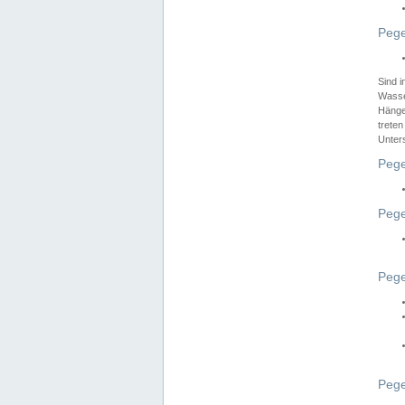
Pege
Sind 
Wasser
Hänge
treten
Unter
Pege
Pege
Pege
Pege