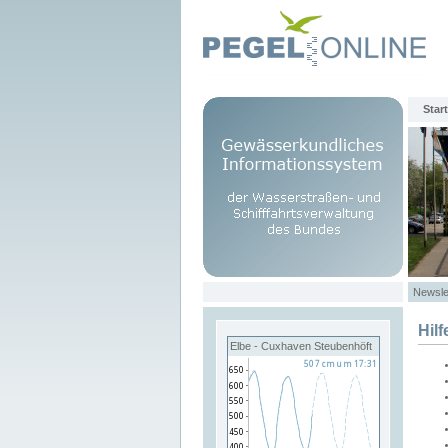
Start
Newsle
Hilf
Elbe - Cuxhaven Steubenhöft