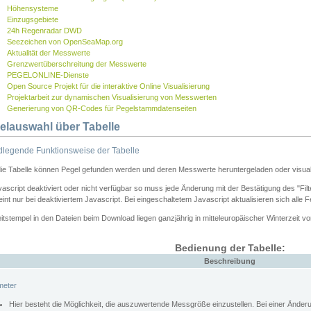
Höhensysteme
Einzugsgebiete
24h Regenradar DWD
Seezeichen von OpenSeaMap.org
Aktualität der Messwerte
Grenzwertüberschreitung der Messwerte
PEGELONLINE-Dienste
Open Source Projekt für die interaktive Online Visualisierung
Projektarbeit zur dynamischen Visualisierung von Messwerten
Generierung von QR-Codes für Pegelstammdatenseiten
elauswahl über Tabelle
legende Funktionsweise der Tabelle
die Tabelle können Pegel gefunden werden und deren Messwerte heruntergeladen oder visuali
vascript deaktiviert oder nicht verfügbar so muss jede Änderung mit der Bestätigung des "Filt
int nur bei deaktiviertem Javascript. Bei eingeschaltetem Javascript aktualisieren sich alle 
itstempel in den Dateien beim Download liegen ganzjährig in mitteleuropäischer Winterzeit vo
Bedienung der Tabelle:
Beschreibung
meter
Hier besteht die Möglichkeit, die auszuwertende Messgröße einzustellen. Bei einer Ände