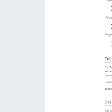
Pege
Peg
Zei
Die Ze
mit d
Darst
Beim
In de
Der
Der W