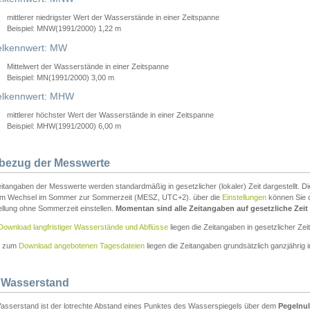
mittlerer niedrigster Wert der Wasserstände in einer Zeitspanne
Beispiel: MNW(1991/2000) 1,22 m
lkennwert: MW
Mittelwert der Wasserstände in einer Zeitspanne
Beispiel: MN(1991/2000) 3,00 m
elkennwert: MHW
mittlerer höchster Wert der Wasserstände in einer Zeitspanne
Beispiel: MHW(1991/2000) 6,00 m
tbezug der Messwerte
itangaben der Messwerte werden standardmäßig in gesetzlicher (lokaler) Zeit dargestellt. D
em Wechsel im Sommer zur Sommerzeit (MESZ, UTC+2). über die
Einstellungen
können Sie d
ellung ohne Sommerzeit einstellen.
Momentan sind alle Zeitangaben auf gesetzliche Zeit e
Download langfristiger Wasserstände und Abflüsse
liegen die Zeitangaben in gesetzlicher Zeit
n zum
Download angebotenen Tagesdateien
liegen die Zeitangaben grundsätzlich ganzjährig in
 Wasserstand
asserstand ist der lotrechte Abstand eines Punktes des Wasserspiegels über dem
Pegelnul