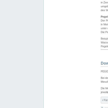
in Ze
umgeb
des W
Pegel
Der P
in Me
unter
Die Pe
Beisp
Wasse
Pegeln
Dow
PEGEL
Bei d
Messf
Die M
jeweil
ℹ️ F