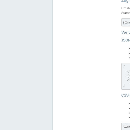
Zugr
Um di
Stamm
ℹ️ Ei
Verf
JSON
[

  {
  {
  {
]
CSV-
tim