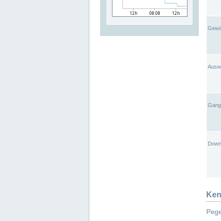
Gewä
Ausw
Gangl
Down
Ken
Pege