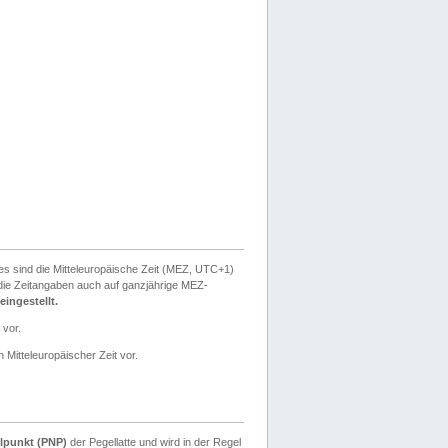
ies sind die Mitteleuropäische Zeit (MEZ, UTC+1)
ie Zeitangaben auch auf ganzjährige MEZ-
ingestellt.
 vor.
 Mitteleuropäischer Zeit vor.
lpunkt (PNP)
der Pegellatte und wird in der Regel