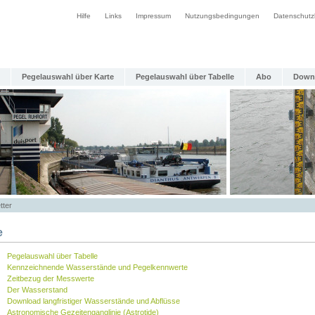
Hilfe
Links
Impressum
Nutzungsbedingungen
Datenschutz
Pegelauswahl über Karte
Pegelauswahl über Tabelle
Abo
Down
tter
e
Pegelauswahl über Tabelle
Kennzeichnende Wasserstände und Pegelkennwerte
Zeitbezug der Messwerte
Der Wasserstand
Download langfristiger Wasserstände und Abflüsse
Astronomische Gezeitenganglinie (Astrotide)