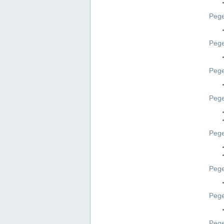
Pege
Pege
Peg
Pege
Pege
Pege
Pege
Peg