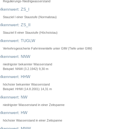
Regulierungs-Niedrigwasserstand
lkennwert: ZS_I
Stauziel I einer Staustufe (Normalstau)
lkennwert: ZS_II
Stauziel II einer Staustufe (Höchststau)
elkennwert: TUGLW
Verkehrsgesicherte Fahrrinnentiefe unter GlW (Tiefe unter GlW)
lkennwert: NNW
niedrigster bekannter Wasserstand
Beispiel: NNW (3.2.1942) 9,30 m
lkennwert: HHW
höchster bekannter Wasserstand
Beispiel: HHW (14.8.2001) 14,31 m
lkennwert: NW
niedrigster Wasserstand in einer Zeitspanne
lkennwert: HW
höchster Wasserstand in einer Zeitspanne
elkennwert: MNW