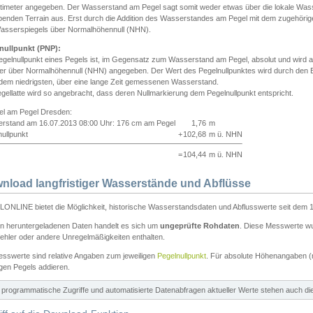
ntimeter angegeben. Der Wasserstand am Pegel sagt somit weder etwas über die lokale Wa
enden Terrain aus. Erst durch die Addition des Wasserstandes am Pegel mit dem zugehörig
asserspiegels über Normalhöhennull (NHN).
nullpunkt (PNP):
egelnullpunkt eines Pegels ist, im Gegensatz zum Wasserstand am Pegel, absolut und wir
ter über Normalhöhennull (NHN) angegeben. Der Wert des Pegelnullpunktes wird durch den Bet
 dem niedrigsten, über eine lange Zeit gemessenen Wasserstand.
gellatte wird so angebracht, dass deren Nullmarkierung dem Pegelnullpunkt entspricht.
iel am Pegel Dresden:
rstand am 16.07.2013 08:00 Uhr: 176 cm am Pegel
1,76
m
ullpunkt
+
102,68
m ü. NHN
=
104,44
m ü. NHN
nload langfristiger Wasserstände und Abflüsse
ONLINE bietet die Möglichkeit, historische Wasserstandsdaten und Abflusswerte seit dem 1
en heruntergeladenen Daten handelt es sich um
ungeprüfte Rohdaten
. Diese Messwerte wur
ehler oder andere Unregelmäßigkeiten enthalten.
esswerte sind relative Angaben zum jeweiligen
Pegelnullpunkt
. Für absolute Höhenangaben 
igen Pegels addieren.
ür programmatische Zugriffe und automatisierte Datenabfragen aktueller Werte stehen auch d