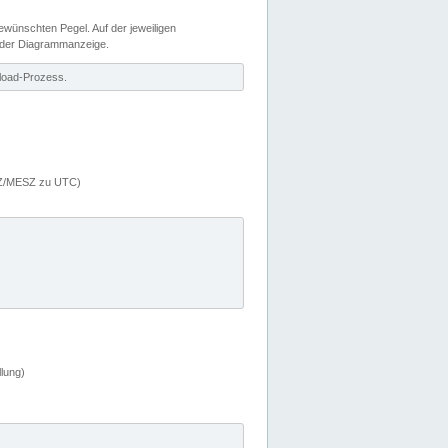
wünschten Pegel. Auf der jeweiligen
 der Diagrammanzeige.
load-Prozess.
MEZ/MESZ zu UTC)
lung)