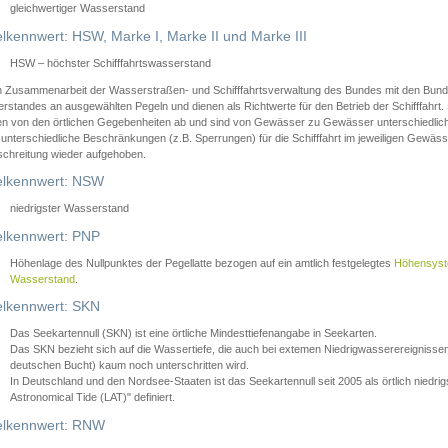
gleichwertiger Wasserstand
lkennwert: HSW, Marke I, Marke II und Marke III
HSW – höchster Schifffahrtswasserstand
in Zusammenarbeit der Wasserstraßen- und Schifffahrtsverwaltung des Bundes mit den Bund
standes an ausgewählten Pegeln und dienen als Richtwerte für den Betrieb der Schifffahrt. 
n von den örtlichen Gegebenheiten ab und sind von Gewässer zu Gewässer unterschiedlich
 unterschiedliche Beschränkungen (z.B. Sperrungen) für die Schifffahrt im jeweiligen Gewäss
schreitung wieder aufgehoben.
lkennwert: NSW
niedrigster Wasserstand
lkennwert: PNP
Höhenlage des Nullpunktes der Pegellatte bezogen auf ein amtlich festgelegtes
Höhensys
Wasserstand
.
lkennwert: SKN
Das Seekartennull (SKN) ist eine örtliche Mindesttiefenangabe in Seekarten.
Das SKN bezieht sich auf die Wassertiefe, die auch bei extemen Niedrigwasserereignissen
deutschen Bucht) kaum noch unterschritten wird.
In Deutschland und den Nordsee-Staaten ist das Seekartennull seit 2005 als örtlich nie
Astronomical Tide (LAT)" definiert.
lkennwert: RNW