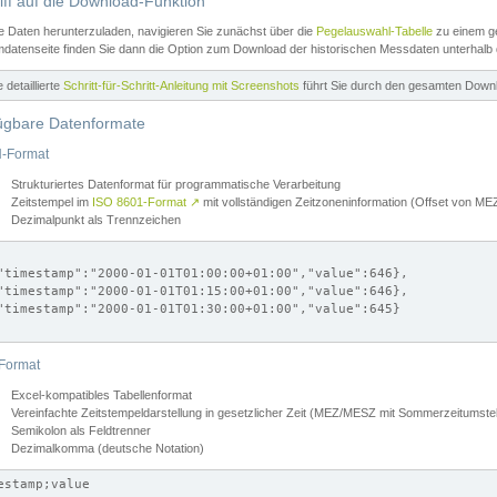
iff auf die Download-Funktion
e Daten herunterzuladen, navigieren Sie zunächst über die
Pegelauswahl-Tabelle
zu einem ge
datenseite finden Sie dann die Option zum Download der historischen Messdaten unterhalb
ne detaillierte
Schritt-für-Schritt-Anleitung mit Screenshots
führt Sie durch den gesamten Down
ügbare Datenformate
-Format
Strukturiertes Datenformat für programmatische Verarbeitung
Zeitstempel im
ISO 8601-Format
↗
mit vollständigen Zeitzoneninformation (Offset von 
Dezimalpunkt als Trennzeichen
"timestamp":"2000-01-01T01:00:00+01:00","value":646},

"timestamp":"2000-01-01T01:15:00+01:00","value":646},

"timestamp":"2000-01-01T01:30:00+01:00","value":645}

Format
Excel-kompatibles Tabellenformat
Vereinfachte Zeitstempeldarstellung in gesetzlicher Zeit (MEZ/MESZ mit Sommerzeitumstel
Semikolon als Feldtrenner
Dezimalkomma (deutsche Notation)
estamp;value
