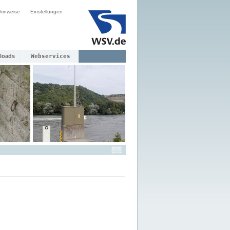
hinweise
Einstellungen
loads
Webservices