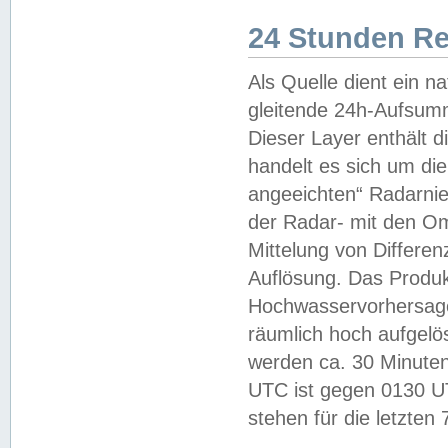
24 Stunden R
Als Quelle dient ein n
gleitende 24h-Aufsum
Dieser Layer enthält
handelt es sich um di
angeeichten“ Radarnie
der Radar- mit den O
Mittelung von Differe
Auflösung. Das Produk
Hochwasservorhersagez
räumlich hoch aufgelö
werden ca. 30 Minuten
UTC ist gegen 0130 UTC
stehen für die letzten