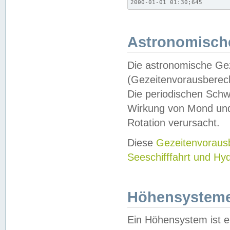
2000-01-01 01:30;645
Astronomische
Die astronomische Gez
(Gezeitenvorausberec
Die periodischen Schw
Wirkung von Mond und
Rotation verursacht.
Diese
Gezeitenvorau
Seeschifffahrt und Hy
Höhensystem
Ein Höhensystem ist e