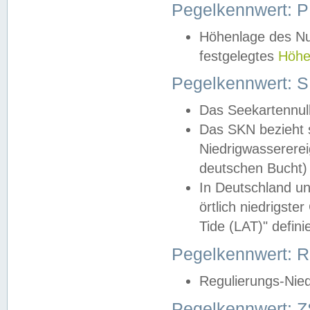
Pegelkennwert: 
Höhenlage des Nul
festgelegtes
Höhe
Pegelkennwert: 
Das Seekartennull
Das SKN bezieht s
Niedrigwassererei
deutschen Bucht) 
In Deutschland un
örtlich niedrigst
Tide (LAT)" definie
Pegelkennwert:
Regulierungs-Nie
Pegelkennwert: Z