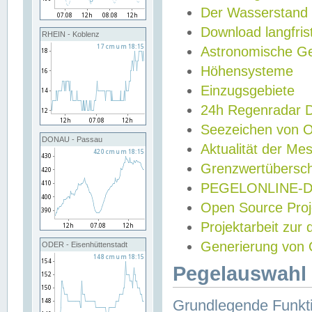
Der Wasserstand
Download langfris
RHEIN - Koblenz
Astronomische Gez
Höhensysteme
Einzugsgebiete
24h Regenradar
Seezeichen von 
DONAU - Passau
Aktualität der Me
Grenzwertübersch
PEGELONLINE-Di
Open Source Projek
Projektarbeit zur
Generierung von 
ODER - Eisenhüttenstadt
Pegelauswahl 
Grundlegende Funkti