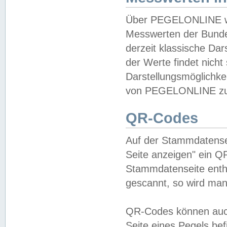
Über PEGELONLINE wer
Messwerten der Bundes
derzeit klassische Da
der Werte findet nicht 
Darstellungsmöglichkei
von PEGELONLINE zu 
QR-Codes
Auf der Stammdatensei
Seite anzeigen" ein Q
Stammdatenseite enthä
gescannt, so wird man
QR-Codes können auc
Seite eines Pegels be