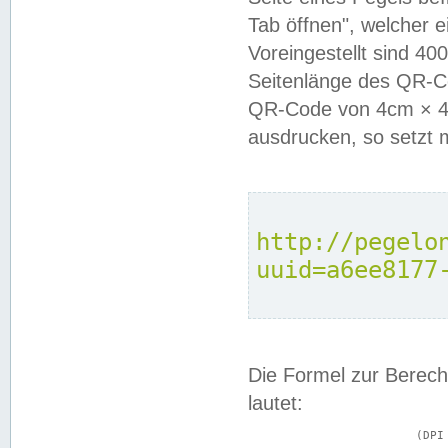
Tab öffnen", welcher 
Voreingestellt sind 4
Seitenlänge des QR-C
QR-Code von 4cm × 4c
ausdrucken, so setzt 
http://pegelo
uuid=a6ee8177
Die Formel zur Berech
lautet:
			(DPI × Druckkantenlänge in cm) ÷ 2,54 = Kantenlänge in Pixel
