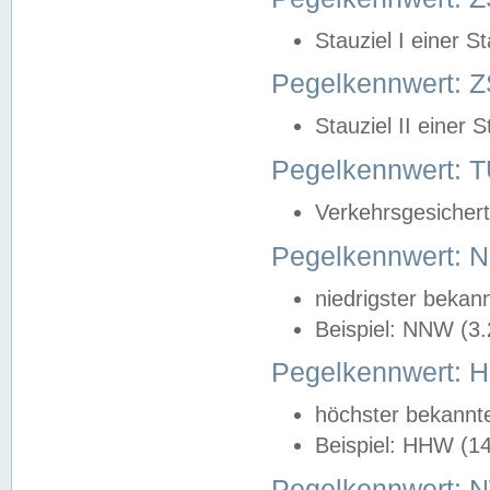
Stauziel I einer S
Pegelkennwert: Z
Stauziel II einer 
Pegelkennwert:
Verkehrsgesichert
Pegelkennwert:
niedrigster bekan
Beispiel: NNW (3
Pegelkennwert:
höchster bekannt
Beispiel: HHW (1
Pegelkennwert: 