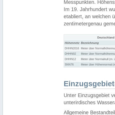
Messpunkten. Höhensy
Im 19. Jahrhundert wu
etabliert, an welchen 
zentimetergenau gem
Deutschland
Höhennetz
Bezeichnung
DHHN2016
Meter über Normalhöhennul
DHHN92
Meter über Normalhöhennul
DHHN12
Meter über Normalnull (m. 
SNN76
Meter über Höhennormal (m
Einzugsgebiet
Unter Einzugsgebiet v
unterirdisches Wasser
Allgemeine Bestandtei