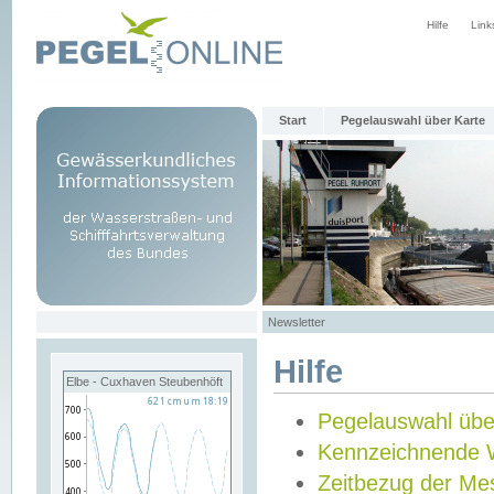
Hilfe
Link
Start
Pegelauswahl über Karte
Newsletter
Hilfe
Elbe - Cuxhaven Steubenhöft
Pegelauswahl übe
Kennzeichnende 
Zeitbezug der Me