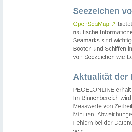
Seezeichen v
OpenSeaMap
↗
biete
nautische Information
Seamarks sind wichtig
Booten und Schiffen i
von Seezeichen wie Le
Aktualität der
PEGELONLINE erhält u
Im Binnenbereich wird 
Messwerte von Zeitreih
Minuten. Abweichungen
Fehlern bei der Daten
sein.