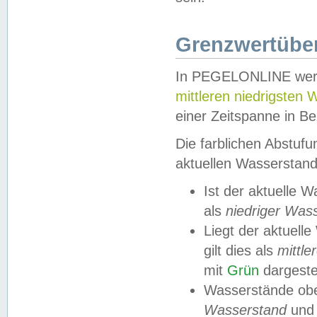
Grenzwertüber
In PEGELONLINE werde
mittleren niedrigsten
einer Zeitspanne in Be
Die farblichen Abstuf
aktuellen Wasserstand
Ist der aktuelle 
als
niedriger Was
Liegt der aktue
gilt dies als
mittle
mit
Grün
dargestel
Wasserstände obe
Wasserstand
und