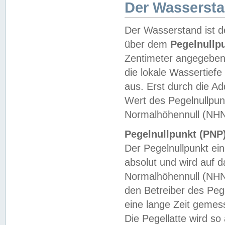
Der Wasserst
Der Wasserstand ist d
über dem
Pegelnullp
Zentimeter angegeben
die lokale Wassertie
aus. Erst durch die A
Wert des Pegelnullpun
Normalhöhennull (NHN
Pegelnullpunkt (PNP)
Der Pegelnullpunkt ei
absolut und wird auf
Normalhöhennull (NHN
den Betreiber des Pege
eine lange Zeit geme
Die Pegellatte wird s