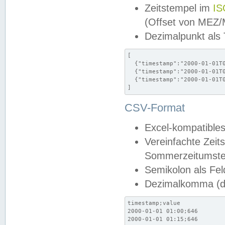
Zeitstempel im
IS
(Offset von MEZ
Dezimalpunkt als
[

  {"timestamp":"2000-01-01T0
  {"timestamp":"2000-01-01T0
  {"timestamp":"2000-01-01T0
]
CSV-Format
Excel-kompatibles
Vereinfachte Zeit
Sommerzeitumstel
Semikolon als Fel
Dezimalkomma (de
timestamp;value

2000-01-01 01:00;646

2000-01-01 01:15;646
