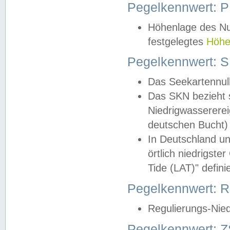
Pegelkennwert: 
Höhenlage des Nul
festgelegtes
Höhe
Pegelkennwert: 
Das Seekartennull
Das SKN bezieht s
Niedrigwassererei
deutschen Bucht) 
In Deutschland un
örtlich niedrigst
Tide (LAT)" definie
Pegelkennwert:
Regulierungs-Nie
Pegelkennwert: Z