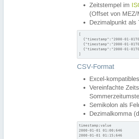
Zeitstempel im
IS
(Offset von MEZ
Dezimalpunkt als
[

  {"timestamp":"2000-01-01T0
  {"timestamp":"2000-01-01T0
  {"timestamp":"2000-01-01T0
]
CSV-Format
Excel-kompatibles
Vereinfachte Zeit
Sommerzeitumstel
Semikolon als Fel
Dezimalkomma (de
timestamp;value

2000-01-01 01:00;646

2000-01-01 01:15;646
