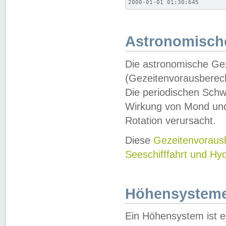
2000-01-01 01:30;645
Astronomische
Die astronomische Gez
(Gezeitenvorausberec
Die periodischen Schw
Wirkung von Mond und
Rotation verursacht.
Diese
Gezeitenvorau
Seeschifffahrt und Hy
Höhensystem
Ein Höhensystem ist e