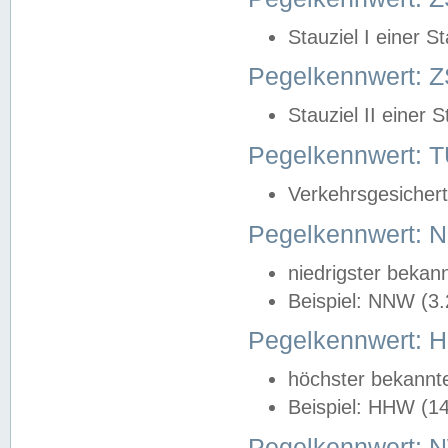
Stauziel I einer S
Pegelkennwert: Z
Stauziel II einer 
Pegelkennwert:
Verkehrsgesichert
Pegelkennwert:
niedrigster bekan
Beispiel: NNW (3
Pegelkennwert:
höchster bekannt
Beispiel: HHW (1
Pegelkennwert: 