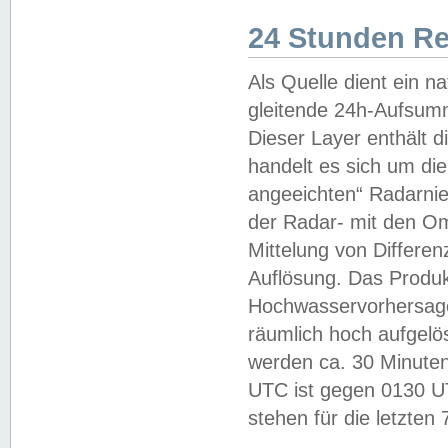
24 Stunden R
Als Quelle dient ein n
gleitende 24h-Aufsum
Dieser Layer enthält
handelt es sich um di
angeeichten“ Radarnie
der Radar- mit den O
Mittelung von Differe
Auflösung. Das Produk
Hochwasservorhersagez
räumlich hoch aufgelö
werden ca. 30 Minuten
UTC ist gegen 0130 UTC
stehen für die letzten