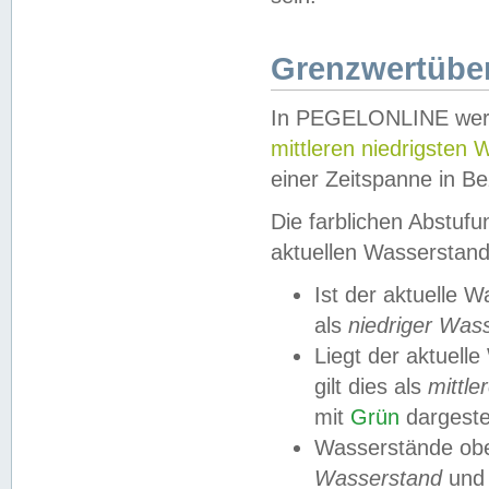
Grenzwertüber
In PEGELONLINE werde
mittleren niedrigsten
einer Zeitspanne in Be
Die farblichen Abstuf
aktuellen Wasserstand
Ist der aktuelle 
als
niedriger Was
Liegt der aktue
gilt dies als
mittle
mit
Grün
dargestel
Wasserstände obe
Wasserstand
und