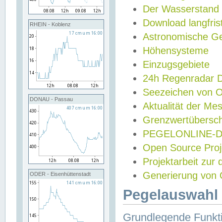
Der Wasserstand
Download langfris
RHEIN - Koblenz
Astronomische Gez
Höhensysteme
Einzugsgebiete
24h Regenradar
Seezeichen von 
DONAU - Passau
Aktualität der Me
Grenzwertübersch
PEGELONLINE-Di
Open Source Projek
Projektarbeit zur
Generierung von 
ODER - Eisenhüttenstadt
Pegelauswahl 
Grundlegende Funkti