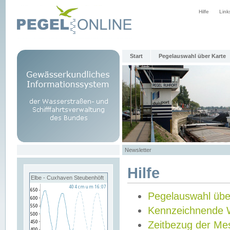
Hilfe
Link
Start
Pegelauswahl über Karte
Newsletter
Hilfe
Elbe - Cuxhaven Steubenhöft
Pegelauswahl übe
Kennzeichnende 
Zeitbezug der Me