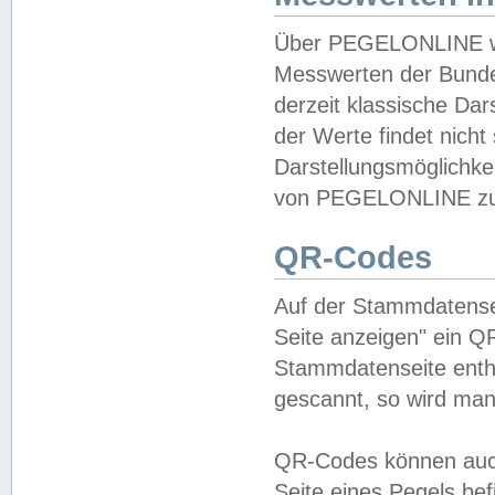
Über PEGELONLINE wer
Messwerten der Bundes
derzeit klassische Da
der Werte findet nicht 
Darstellungsmöglichkei
von PEGELONLINE zu 
QR-Codes
Auf der Stammdatensei
Seite anzeigen" ein Q
Stammdatenseite enthä
gescannt, so wird man
QR-Codes können auc
Seite eines Pegels be