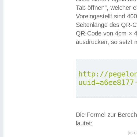
Tab öffnen", welcher 
Voreingestellt sind 4
Seitenlänge des QR-C
QR-Code von 4cm × 4c
ausdrucken, so setzt 
http://pegelo
uuid=a6ee8177
Die Formel zur Berech
lautet:
			(DPI × Druckkantenlänge in cm) ÷ 2,54 = Kantenlänge in Pixel
