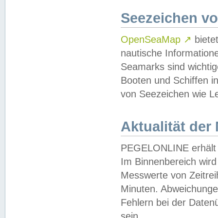
Seezeichen v
OpenSeaMap
↗
biete
nautische Information
Seamarks sind wichtig
Booten und Schiffen i
von Seezeichen wie Le
Aktualität der
PEGELONLINE erhält u
Im Binnenbereich wird 
Messwerte von Zeitreih
Minuten. Abweichungen
Fehlern bei der Daten
sein.