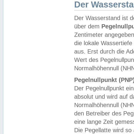
Der Wasserst
Der Wasserstand ist d
über dem
Pegelnullp
Zentimeter angegeben
die lokale Wassertie
aus. Erst durch die A
Wert des Pegelnullpun
Normalhöhennull (NHN
Pegelnullpunkt (PNP)
Der Pegelnullpunkt ei
absolut und wird auf
Normalhöhennull (NHN
den Betreiber des Pege
eine lange Zeit geme
Die Pegellatte wird s