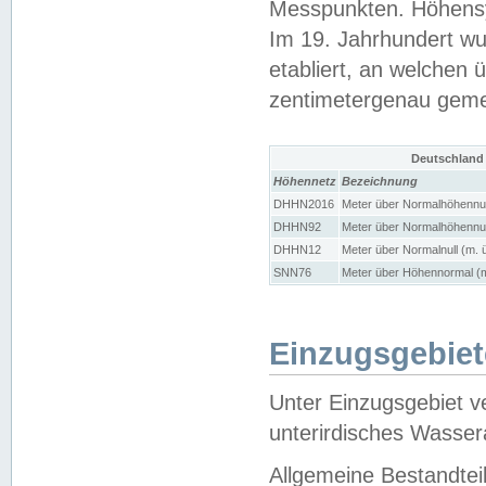
Messpunkten. Höhensy
Im 19. Jahrhundert wu
etabliert, an welchen 
zentimetergenau gem
Deutschland
Höhennetz
Bezeichnung
DHHN2016
Meter über Normalhöhennul
DHHN92
Meter über Normalhöhennul
DHHN12
Meter über Normalnull (m. 
SNN76
Meter über Höhennormal (m
Einzugsgebiet
Unter Einzugsgebiet v
unterirdisches Wasser
Allgemeine Bestandtei