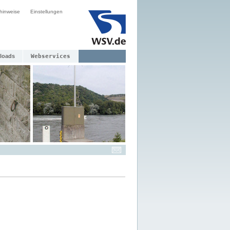
hinweise
Einstellungen
loads
Webservices