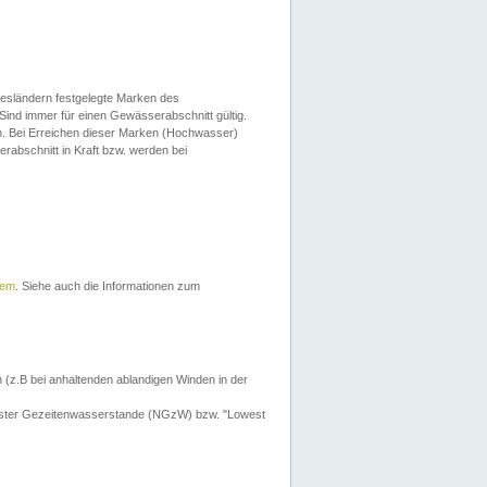
esländern festgelegte Marken des
Sind immer für einen Gewässerabschnitt gültig.
. Bei Erreichen dieser Marken (Hochwasser)
erabschnitt in Kraft bzw. werden bei
tem
. Siehe auch die Informationen zum
 (z.B bei anhaltenden ablandigen Winden in der
drigster Gezeitenwasserstande (NGzW) bzw. "Lowest