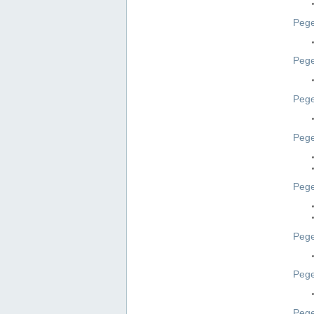
Pege
Pege
Peg
Pege
Pege
Pege
Pege
Peg