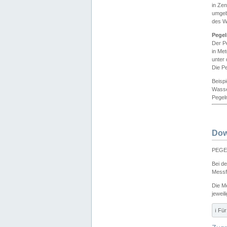
in Ze
umgeb
des W
Pegel
Der P
in Me
unter
Die Pe
Beisp
Wasse
Pegeln
Dow
PEGEL
Bei d
Messf
Die M
jeweil
ℹ️ F