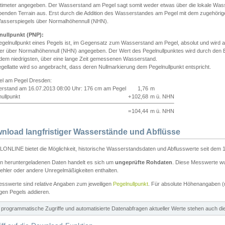
ntimeter angegeben. Der Wasserstand am Pegel sagt somit weder etwas über die lokale Wa
enden Terrain aus. Erst durch die Addition des Wasserstandes am Pegel mit dem zugehörig
asserspiegels über Normalhöhennull (NHN).
nullpunkt (PNP):
egelnullpunkt eines Pegels ist, im Gegensatz zum Wasserstand am Pegel, absolut und wir
ter über Normalhöhennull (NHN) angegeben. Der Wert des Pegelnullpunktes wird durch den Bet
 dem niedrigsten, über eine lange Zeit gemessenen Wasserstand.
gellatte wird so angebracht, dass deren Nullmarkierung dem Pegelnullpunkt entspricht.
iel am Pegel Dresden:
rstand am 16.07.2013 08:00 Uhr: 176 cm am Pegel
1,76
m
ullpunkt
+
102,68
m ü. NHN
=
104,44
m ü. NHN
nload langfristiger Wasserstände und Abflüsse
ONLINE bietet die Möglichkeit, historische Wasserstandsdaten und Abflusswerte seit dem 1
en heruntergeladenen Daten handelt es sich um
ungeprüfte Rohdaten
. Diese Messwerte wur
ehler oder andere Unregelmäßigkeiten enthalten.
esswerte sind relative Angaben zum jeweiligen
Pegelnullpunkt
. Für absolute Höhenangaben 
igen Pegels addieren.
ür programmatische Zugriffe und automatisierte Datenabfragen aktueller Werte stehen auch d