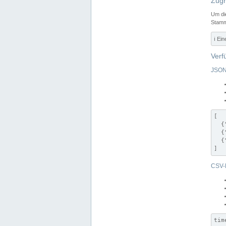
Zugr
Um di
Stamm
ℹ️ Ei
Verf
JSON
[

  {
  {
  {
]
CSV-
tim