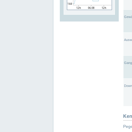
Gewä
Ausw
Gangl
Down
Ken
Pege