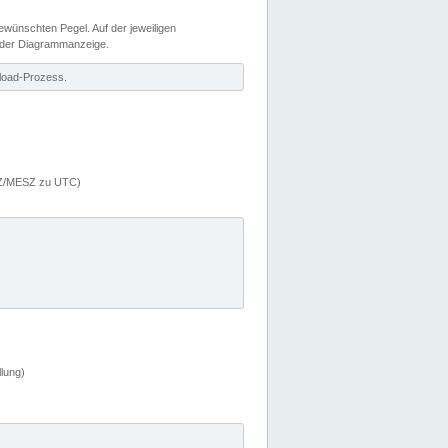
wünschten Pegel. Auf der jeweiligen
 der Diagrammanzeige.
load-Prozess.
MEZ/MESZ zu UTC)
lung)