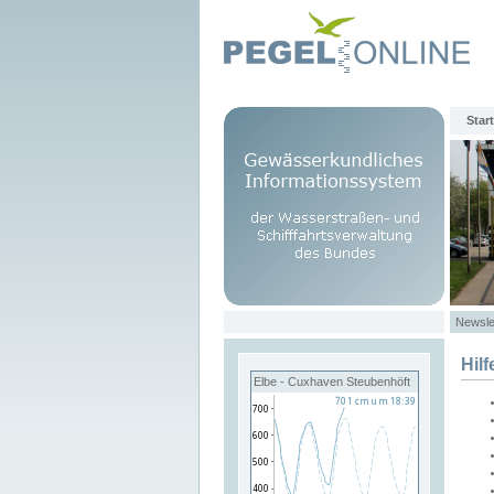
Start
Newsle
Hilf
Elbe - Cuxhaven Steubenhöft