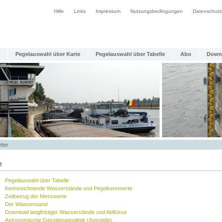
Hilfe
Links
Impressum
Nutzungsbedingungen
Datenschutz
Pegelauswahl über Karte
Pegelauswahl über Tabelle
Abo
Down
tter
e
Pegelauswahl über Tabelle
Kennzeichnende Wasserstände und Pegelkennwerte
Zeitbezug der Messwerte
Der Wasserstand
Download langfristiger Wasserstände und Abflüsse
Astronomische Gezeitenganglinie (Astrotide)