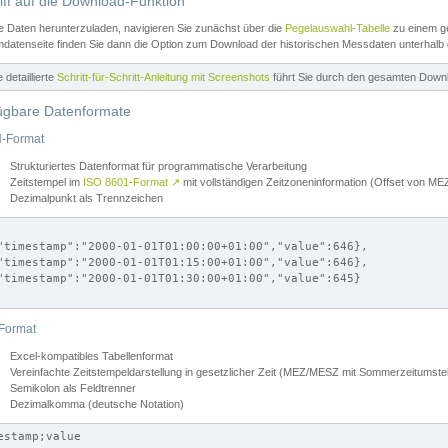
iff auf die Download-Funktion
e Daten herunterzuladen, navigieren Sie zunächst über die
Pegelauswahl-Tabelle
zu einem ge
datenseite finden Sie dann die Option zum Download der historischen Messdaten unterhalb
ne detaillierte
Schritt-für-Schritt-Anleitung mit Screenshots
führt Sie durch den gesamten Down
ügbare Datenformate
-Format
Strukturiertes Datenformat für programmatische Verarbeitung
Zeitstempel im
ISO 8601-Format
↗
mit vollständigen Zeitzoneninformation (Offset von 
Dezimalpunkt als Trennzeichen
"timestamp":"2000-01-01T01:00:00+01:00","value":646},

"timestamp":"2000-01-01T01:15:00+01:00","value":646},

"timestamp":"2000-01-01T01:30:00+01:00","value":645}

Format
Excel-kompatibles Tabellenformat
Vereinfachte Zeitstempeldarstellung in gesetzlicher Zeit (MEZ/MESZ mit Sommerzeitumstel
Semikolon als Feldtrenner
Dezimalkomma (deutsche Notation)
estamp;value
