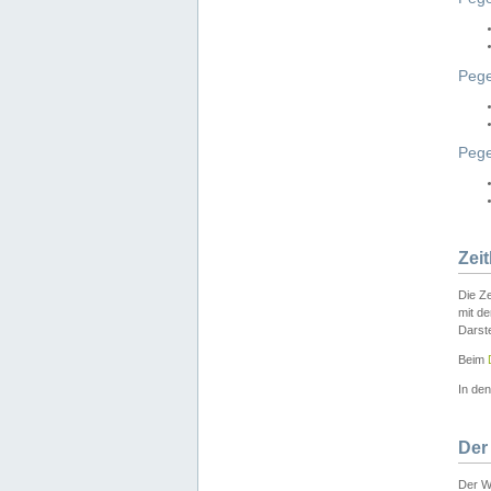
Pege
Peg
Zei
Die Ze
mit d
Darst
Beim
In de
Der
Der W