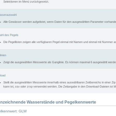
Selektionen im Menü zurückgesetzt.
sserauswahl
Alle Gewässer werden aufgelistet, wenn Daten für den ausgewählten Parameter vorhande
ahl des Pegels
Die Pegellisten zeigen alle verfügbaren Pegel einmal mit Namen und einmal mit Nummer a
inien
Zeigt die ausgewählten Messwerte als Ganglinie. Es können maximal 6 ausgewählt werde
load
Stellt die ausgewählten Messwerte innerhalb eines auswählbaren Zeitbereichs in einer Zi
kann txt, csv oder zrxp verwendet werden. Die Zeitangabe in den Download-Dateien ist 
nzeichnende Wasserstände und Pegelkennwerte
lkennwert: GLW