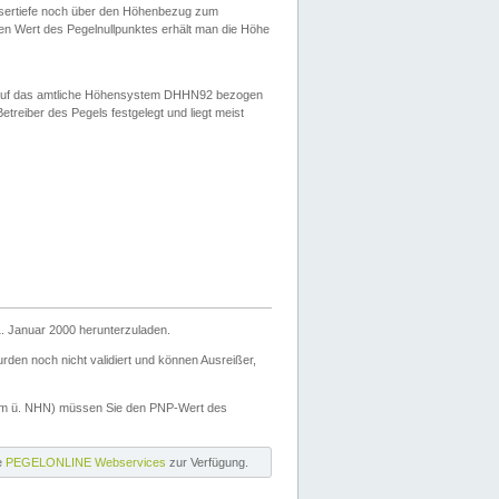
ssertiefe noch über den Höhenbezug zum
en Wert des Pegelnullpunktes erhält man die Höhe
d auf das amtliche Höhensystem DHHN92 bezogen
reiber des Pegels festgelegt und liegt meist
. Januar 2000 herunterzuladen.
den noch nicht validiert und können Ausreißer,
(m ü. NHN) müssen Sie den PNP-Wert des
ie
PEGELONLINE Webservices
zur Verfügung.