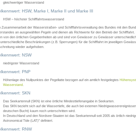
gleichwertiger Wasserstand
lkennwert: HSW, Marke I, Marke II und Marke III
HSW – höchster Schifffahrtswasserstand
in Zusammenarbeit der Wasserstraßen- und Schifffahrtsverwaltung des Bundes mit den Bund
standes an ausgewählten Pegeln und dienen als Richtwerte für den Betrieb der Schifffahrt. 
n von den örtlichen Gegebenheiten ab und sind von Gewässer zu Gewässer unterschiedlich
 unterschiedliche Beschränkungen (z.B. Sperrungen) für die Schifffahrt im jeweiligen Gewäss
schreitung wieder aufgehoben.
lkennwert: NSW
niedrigster Wasserstand
lkennwert: PNP
Höhenlage des Nullpunktes der Pegellatte bezogen auf ein amtlich festgelegtes
Höhensys
Wasserstand
.
lkennwert: SKN
Das Seekartennull (SKN) ist eine örtliche Mindesttiefenangabe in Seekarten.
Das SKN bezieht sich auf die Wassertiefe, die auch bei extemen Niedrigwasserereignissen
deutschen Bucht) kaum noch unterschritten wird.
In Deutschland und den Nordsee-Staaten ist das Seekartennull seit 2005 als örtlich nie
Astronomical Tide (LAT)" definiert.
lkennwert: RNW