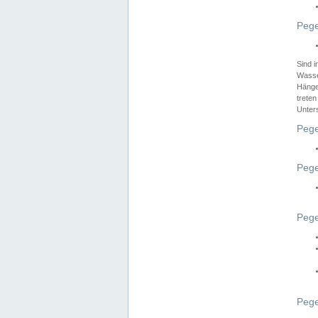
Pege
Sind 
Wasser
Hänge
treten
Unter
Pege
Pege
Pege
Pege