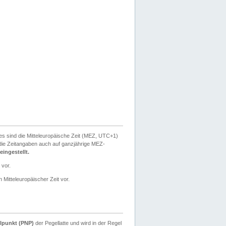
ies sind die Mitteleuropäische Zeit (MEZ, UTC+1)
ie Zeitangaben auch auf ganzjährige MEZ-
ingestellt.
 vor.
 Mitteleuropäischer Zeit vor.
lpunkt (PNP)
der Pegellatte und wird in der Regel