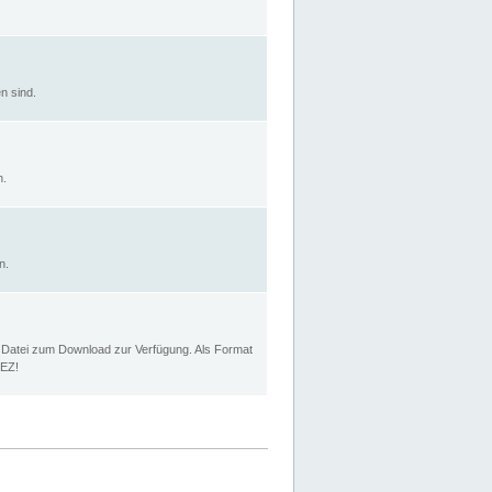
n sind.
n.
n.
p Datei zum Download zur Verfügung. Als Format
MEZ!