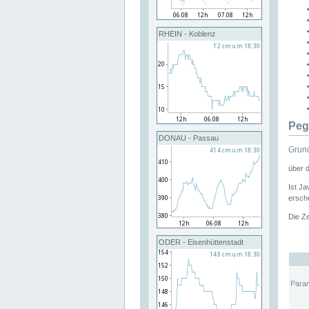
RHEIN - Koblenz
Peg
DONAU - Passau
Grund
über 
Ist Ja
ersche
Die Ze
ODER - Eisenhüttenstadt
Para