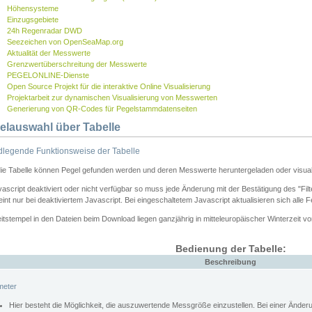
Höhensysteme
Einzugsgebiete
24h Regenradar DWD
Seezeichen von OpenSeaMap.org
Aktualität der Messwerte
Grenzwertüberschreitung der Messwerte
PEGELONLINE-Dienste
Open Source Projekt für die interaktive Online Visualisierung
Projektarbeit zur dynamischen Visualisierung von Messwerten
Generierung von QR-Codes für Pegelstammdatenseiten
elauswahl über Tabelle
legende Funktionsweise der Tabelle
die Tabelle können Pegel gefunden werden und deren Messwerte heruntergeladen oder visuali
vascript deaktiviert oder nicht verfügbar so muss jede Änderung mit der Bestätigung des "Filt
int nur bei deaktiviertem Javascript. Bei eingeschaltetem Javascript aktualisieren sich alle 
itstempel in den Dateien beim Download liegen ganzjährig in mitteleuropäischer Winterzeit vo
Bedienung der Tabelle:
Beschreibung
meter
Hier besteht die Möglichkeit, die auszuwertende Messgröße einzustellen. Bei einer Ände