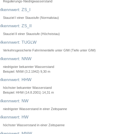
Regulierungs-Niedrigwasserstand
lkennwert: ZS_I
Stauziel I einer Staustufe (Normalstau)
lkennwert: ZS_II
Stauziel II einer Staustufe (Höchststau)
elkennwert: TUGLW
Verkehrsgesicherte Fahrrinnentiefe unter GlW (Tiefe unter GlW)
lkennwert: NNW
niedrigster bekannter Wasserstand
Beispiel: NNW (3.2.1942) 9,30 m
lkennwert: HHW
höchster bekannter Wasserstand
Beispiel: HHW (14.8.2001) 14,31 m
lkennwert: NW
niedrigster Wasserstand in einer Zeitspanne
lkennwert: HW
höchster Wasserstand in einer Zeitspanne
elkennwert: MNW