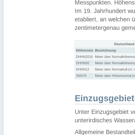
Messpunkten. Höhensy
Im 19. Jahrhundert wu
etabliert, an welchen 
zentimetergenau gem
Deutschland
Höhennetz
Bezeichnung
DHHN2016
Meter über Normalhöhennul
DHHN92
Meter über Normalhöhennul
DHHN12
Meter über Normalnull (m. 
SNN76
Meter über Höhennormal (m
Einzugsgebiet
Unter Einzugsgebiet v
unterirdisches Wasser
Allgemeine Bestandtei