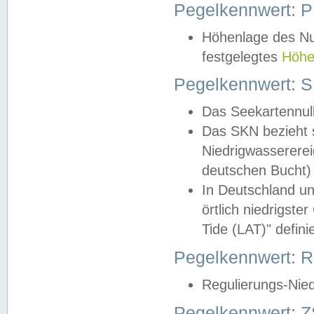
Pegelkennwert: 
Höhenlage des Nul
festgelegtes
Höhe
Pegelkennwert: 
Das Seekartennull
Das SKN bezieht s
Niedrigwassererei
deutschen Bucht) 
In Deutschland un
örtlich niedrigst
Tide (LAT)" definie
Pegelkennwert:
Regulierungs-Nie
Pegelkennwert: Z