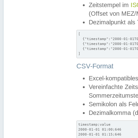
Zeitstempel im
IS
(Offset von MEZ
Dezimalpunkt als
[

  {"timestamp":"2000-01-01T0
  {"timestamp":"2000-01-01T0
  {"timestamp":"2000-01-01T0
]
CSV-Format
Excel-kompatibles
Vereinfachte Zeit
Sommerzeitumstel
Semikolon als Fel
Dezimalkomma (de
timestamp;value

2000-01-01 01:00;646

2000-01-01 01:15;646
