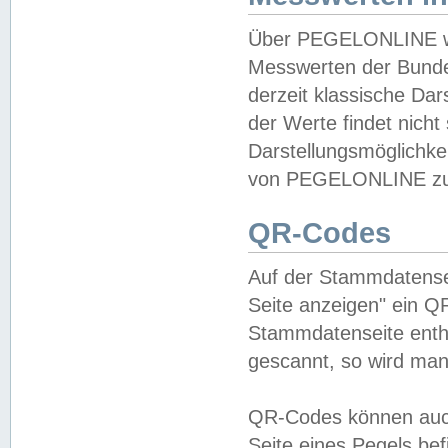
Über PEGELONLINE wer
Messwerten der Bundes
derzeit klassische Da
der Werte findet nicht 
Darstellungsmöglichkei
von PEGELONLINE zu 
QR-Codes
Auf der Stammdatensei
Seite anzeigen" ein Q
Stammdatenseite enthä
gescannt, so wird man
QR-Codes können auc
Seite eines Pegels be