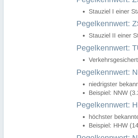
Stauziel I einer S
Pegelkennwert: Z
Stauziel II einer 
Pegelkennwert:
Verkehrsgesichert
Pegelkennwert:
niedrigster bekan
Beispiel: NNW (3
Pegelkennwert:
höchster bekannt
Beispiel: HHW (1
Pegelkennwert: 