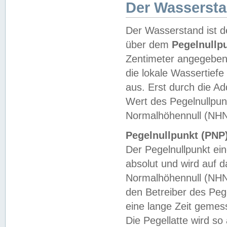
Der Wasserst
Der Wasserstand ist d
über dem
Pegelnullp
Zentimeter angegeben
die lokale Wassertie
aus. Erst durch die A
Wert des Pegelnullpun
Normalhöhennull (NHN
Pegelnullpunkt (PNP)
Der Pegelnullpunkt ei
absolut und wird auf
Normalhöhennull (NHN
den Betreiber des Pege
eine lange Zeit geme
Die Pegellatte wird s