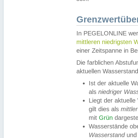
Grenzwertüber
In PEGELONLINE werde
mittleren niedrigsten
einer Zeitspanne in Be
Die farblichen Abstuf
aktuellen Wasserstand
Ist der aktuelle 
als
niedriger Was
Liegt der aktue
gilt dies als
mittle
mit
Grün
dargestel
Wasserstände obe
Wasserstand
und