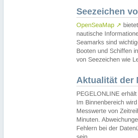
Seezeichen v
OpenSeaMap
↗
biete
nautische Information
Seamarks sind wichtig
Booten und Schiffen i
von Seezeichen wie Le
Aktualität der
PEGELONLINE erhält u
Im Binnenbereich wird 
Messwerte von Zeitreih
Minuten. Abweichungen
Fehlern bei der Daten
sein.