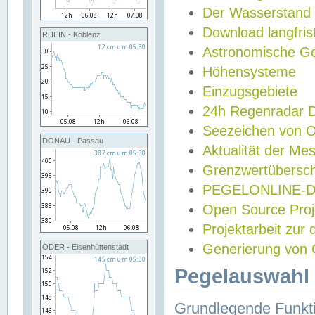
Der Wasserstand
Download langfris
RHEIN - Koblenz
Astronomische Gez
Höhensysteme
Einzugsgebiete
24h Regenradar
Seezeichen von 
DONAU - Passau
Aktualität der Me
Grenzwertübersch
PEGELONLINE-Di
Open Source Projek
Projektarbeit zur
Generierung von 
ODER - Eisenhüttenstadt
Pegelauswahl 
Grundlegende Funkti