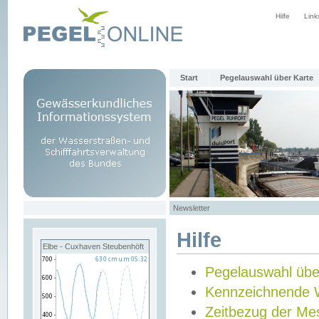
Hilfe
Link
Start
Pegelauswahl über Karte
Newsletter
Hilfe
Elbe - Cuxhaven Steubenhöft
Pegelauswahl übe
Kennzeichnende 
Zeitbezug der Me