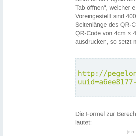
Tab öffnen", welcher 
Voreingestellt sind 4
Seitenlänge des QR-C
QR-Code von 4cm × 4c
ausdrucken, so setzt 
http://pegelo
uuid=a6ee8177
Die Formel zur Berech
lautet:
			(DPI × Druckkantenlänge in cm) ÷ 2,54 = Kantenlänge in Pixel
