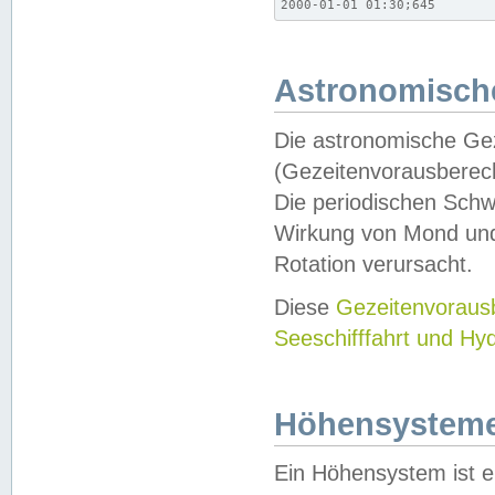
2000-01-01 01:30;645
Astronomische
Die astronomische Gez
(Gezeitenvorausberec
Die periodischen Schw
Wirkung von Mond und
Rotation verursacht.
Diese
Gezeitenvorau
Seeschifffahrt und Hy
Höhensystem
Ein Höhensystem ist e