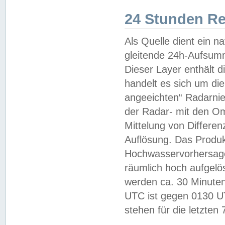
24 Stunden R
Als Quelle dient ein n
gleitende 24h-Aufsum
Dieser Layer enthält
handelt es sich um di
angeeichten“ Radarnie
der Radar- mit den O
Mittelung von Differe
Auflösung. Das Produk
Hochwasservorhersagez
räumlich hoch aufgelö
werden ca. 30 Minuten
UTC ist gegen 0130 UTC
stehen für die letzten