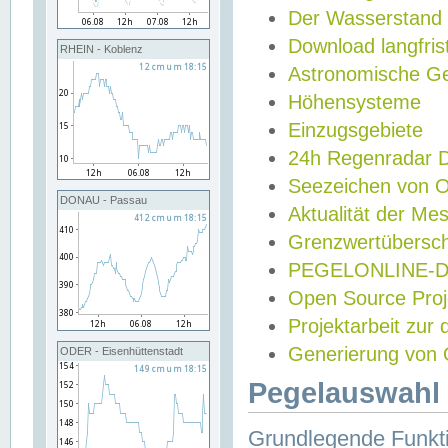
Der Wasserstand
Download langfris
RHEIN - Koblenz
Astronomische Gez
Höhensysteme
Einzugsgebiete
24h Regenradar
Seezeichen von 
DONAU - Passau
Aktualität der Me
Grenzwertübersch
PEGELONLINE-Di
Open Source Projek
Projektarbeit zur
Generierung von 
ODER - Eisenhüttenstadt
Pegelauswahl 
Grundlegende Funkti