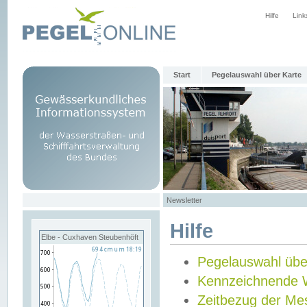
Hilfe
Link
Start
Pegelauswahl über Karte
Newsletter
Hilfe
Elbe - Cuxhaven Steubenhöft
Pegelauswahl übe
Kennzeichnende 
Zeitbezug der Me