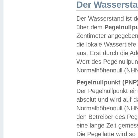
Der Wasserst
Der Wasserstand ist d
über dem
Pegelnullp
Zentimeter angegeben
die lokale Wassertie
aus. Erst durch die A
Wert des Pegelnullpun
Normalhöhennull (NHN
Pegelnullpunkt (PNP)
Der Pegelnullpunkt ei
absolut und wird auf
Normalhöhennull (NHN
den Betreiber des Pege
eine lange Zeit geme
Die Pegellatte wird s