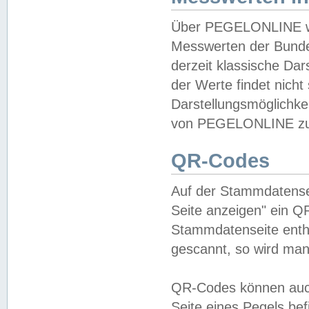
Über PEGELONLINE wer
Messwerten der Bundes
derzeit klassische Da
der Werte findet nicht 
Darstellungsmöglichkei
von PEGELONLINE zu 
QR-Codes
Auf der Stammdatensei
Seite anzeigen" ein Q
Stammdatenseite enthä
gescannt, so wird man
QR-Codes können auc
Seite eines Pegels be