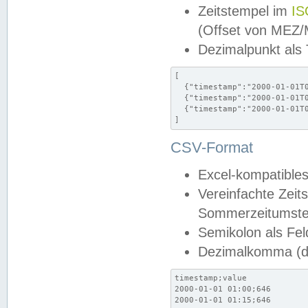
Zeitstempel im
IS
(Offset von MEZ
Dezimalpunkt als
[

  {"timestamp":"2000-01-01T0
  {"timestamp":"2000-01-01T0
  {"timestamp":"2000-01-01T0
]
CSV-Format
Excel-kompatibles
Vereinfachte Zeit
Sommerzeitumstel
Semikolon als Fel
Dezimalkomma (de
timestamp;value

2000-01-01 01:00;646

2000-01-01 01:15;646
