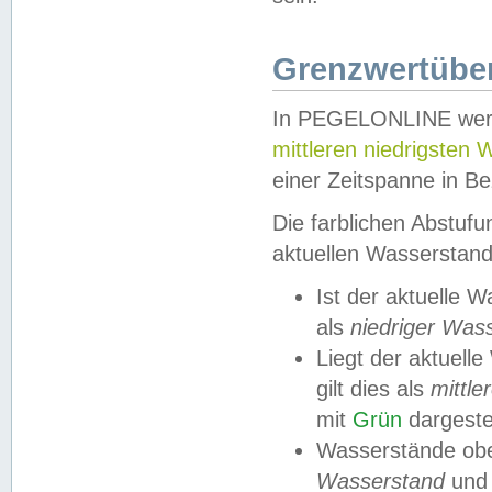
Grenzwertüber
In PEGELONLINE werde
mittleren niedrigsten
einer Zeitspanne in Be
Die farblichen Abstuf
aktuellen Wasserstand
Ist der aktuelle 
als
niedriger Was
Liegt der aktue
gilt dies als
mittle
mit
Grün
dargestel
Wasserstände obe
Wasserstand
und