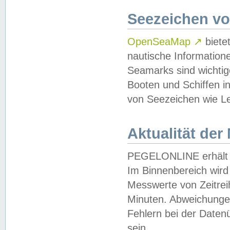
Seezeichen v
OpenSeaMap
↗
biete
nautische Information
Seamarks sind wichtig
Booten und Schiffen i
von Seezeichen wie Le
Aktualität der
PEGELONLINE erhält u
Im Binnenbereich wird 
Messwerte von Zeitreih
Minuten. Abweichungen
Fehlern bei der Daten
sein.