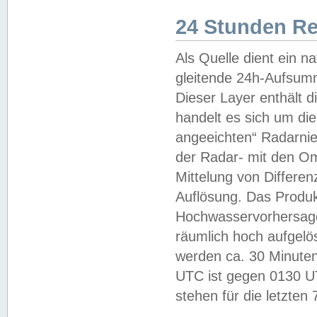
24 Stunden R
Als Quelle dient ein n
gleitende 24h-Aufsum
Dieser Layer enthält
handelt es sich um di
angeeichten“ Radarnie
der Radar- mit den O
Mittelung von Differe
Auflösung. Das Produk
Hochwasservorhersagez
räumlich hoch aufgelö
werden ca. 30 Minuten
UTC ist gegen 0130 UTC
stehen für die letzten