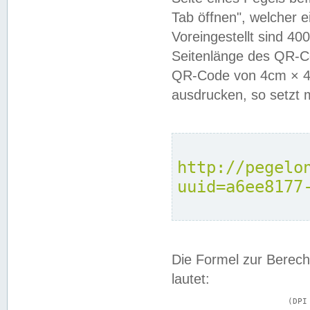
Tab öffnen", welcher 
Voreingestellt sind 4
Seitenlänge des QR-C
QR-Code von 4cm × 4c
ausdrucken, so setzt 
http://pegelo
uuid=a6ee8177
Die Formel zur Berech
lautet:
			(DPI × Druckkantenlänge in cm) ÷ 2,54 = Kantenlänge in Pixel
