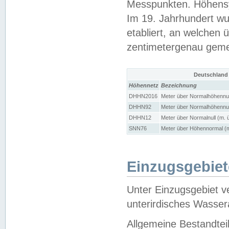
Messpunkten. Höhensy
Im 19. Jahrhundert wu
etabliert, an welchen 
zentimetergenau gem
Deutschland
Höhennetz
Bezeichnung
DHHN2016
Meter über Normalhöhennul
DHHN92
Meter über Normalhöhennul
DHHN12
Meter über Normalnull (m. 
SNN76
Meter über Höhennormal (m
Einzugsgebiet
Unter Einzugsgebiet v
unterirdisches Wasser
Allgemeine Bestandtei