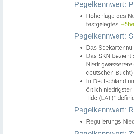
Pegelkennwert: 
Höhenlage des Nul
festgelegtes
Höhe
Pegelkennwert: 
Das Seekartennull
Das SKN bezieht s
Niedrigwassererei
deutschen Bucht) 
In Deutschland un
örtlich niedrigst
Tide (LAT)" definie
Pegelkennwert:
Regulierungs-Nie
Pegelkennwert: Z