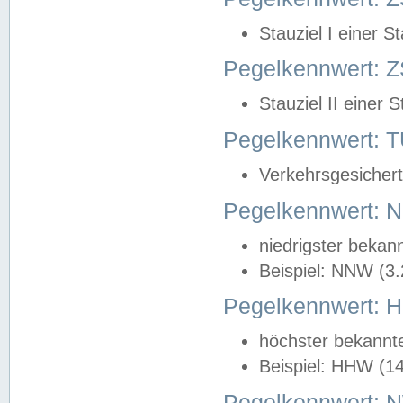
Stauziel I einer S
Pegelkennwert: Z
Stauziel II einer 
Pegelkennwert:
Verkehrsgesichert
Pegelkennwert:
niedrigster bekan
Beispiel: NNW (3
Pegelkennwert:
höchster bekannt
Beispiel: HHW (1
Pegelkennwert: 