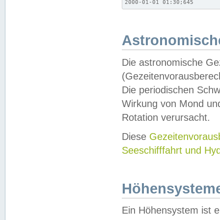
2000-01-01 01:30;645
Astronomische
Die astronomische Gez
(Gezeitenvorausberec
Die periodischen Schw
Wirkung von Mond und
Rotation verursacht.
Diese
Gezeitenvorau
Seeschifffahrt und Hy
Höhensystem
Ein Höhensystem ist e