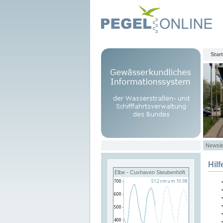
Start
Newsle
Hilf
Elbe - Cuxhaven Steubenhöft