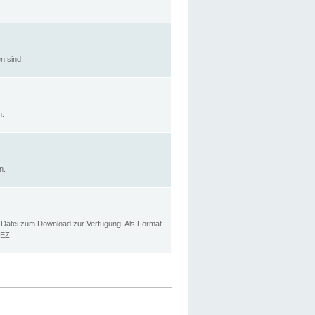
n sind.
n.
n.
p Datei zum Download zur Verfügung. Als Format
MEZ!