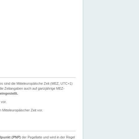
ies sind die Mitteleuropäische Zeit (MEZ, UTC+1)
ie Zeitangaben auch auf ganzjährige MEZ-
ingestellt.
 vor.
 Mitteleuropäischer Zeit vor.
lpunkt (PNP)
der Pegellatte und wird in der Regel