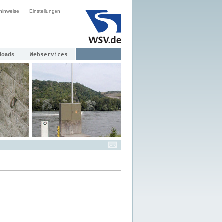
hinweise
Einstellungen
loads
Webservices