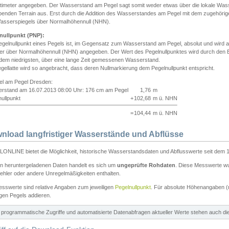
ntimeter angegeben. Der Wasserstand am Pegel sagt somit weder etwas über die lokale Wa
enden Terrain aus. Erst durch die Addition des Wasserstandes am Pegel mit dem zugehörig
asserspiegels über Normalhöhennull (NHN).
nullpunkt (PNP):
egelnullpunkt eines Pegels ist, im Gegensatz zum Wasserstand am Pegel, absolut und wir
ter über Normalhöhennull (NHN) angegeben. Der Wert des Pegelnullpunktes wird durch den Bet
 dem niedrigsten, über eine lange Zeit gemessenen Wasserstand.
gellatte wird so angebracht, dass deren Nullmarkierung dem Pegelnullpunkt entspricht.
iel am Pegel Dresden:
rstand am 16.07.2013 08:00 Uhr: 176 cm am Pegel
1,76
m
ullpunkt
+
102,68
m ü. NHN
=
104,44
m ü. NHN
nload langfristiger Wasserstände und Abflüsse
ONLINE bietet die Möglichkeit, historische Wasserstandsdaten und Abflusswerte seit dem 1
en heruntergeladenen Daten handelt es sich um
ungeprüfte Rohdaten
. Diese Messwerte wur
ehler oder andere Unregelmäßigkeiten enthalten.
esswerte sind relative Angaben zum jeweiligen
Pegelnullpunkt
. Für absolute Höhenangaben 
igen Pegels addieren.
ür programmatische Zugriffe und automatisierte Datenabfragen aktueller Werte stehen auch d