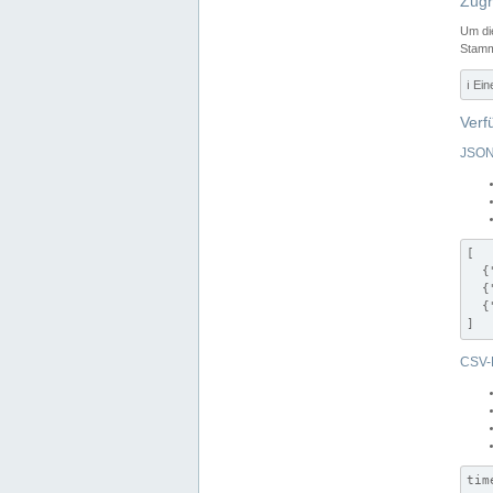
Zugr
Um di
Stamm
ℹ️ Ei
Verf
JSON
[

  {
  {
  {
]
CSV-
tim