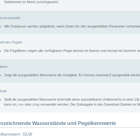
Selektionen im Menü zurückgesetzt.
sserauswahl
Alle Gewässer werden aufgelistet, wenn Daten für den ausgewählten Parameter vorhande
ahl des Pegels
Die Pegellisten zeigen alle verfügbaren Pegel einmal mit Namen und einmal mit Nummer a
inien
Zeigt die ausgewählten Messwerte als Ganglinie. Es können maximal 6 ausgewählt werde
load
Stellt die ausgewählten Messwerte innerhalb eines auswählbaren Zeitbereichs in einer Zi
kann txt, csv oder zrxp verwendet werden. Die Zeitangabe in den Download-Dateien ist 
nzeichnende Wasserstände und Pegelkennwerte
lkennwert: GLW