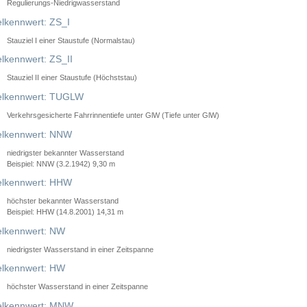
Regulierungs-Niedrigwasserstand
lkennwert: ZS_I
Stauziel I einer Staustufe (Normalstau)
lkennwert: ZS_II
Stauziel II einer Staustufe (Höchststau)
elkennwert: TUGLW
Verkehrsgesicherte Fahrrinnentiefe unter GlW (Tiefe unter GlW)
lkennwert: NNW
niedrigster bekannter Wasserstand
Beispiel: NNW (3.2.1942) 9,30 m
lkennwert: HHW
höchster bekannter Wasserstand
Beispiel: HHW (14.8.2001) 14,31 m
lkennwert: NW
niedrigster Wasserstand in einer Zeitspanne
lkennwert: HW
höchster Wasserstand in einer Zeitspanne
elkennwert: MNW