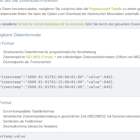
iff auf die Download-Funktion
e Daten herunterzuladen, navigieren Sie zunächst über die
Pegelauswahl-Tabelle
zu einem ge
datenseite finden Sie dann die Option zum Download der historischen Messdaten unterhalb
ne detaillierte
Schritt-für-Schritt-Anleitung mit Screenshots
führt Sie durch den gesamten Down
ügbare Datenformate
-Format
Strukturiertes Datenformat für programmatische Verarbeitung
Zeitstempel im
ISO 8601-Format
↗
mit vollständigen Zeitzoneninformation (Offset von 
Dezimalpunkt als Trennzeichen
"timestamp":"2000-01-01T01:00:00+01:00","value":646},

"timestamp":"2000-01-01T01:15:00+01:00","value":646},

"timestamp":"2000-01-01T01:30:00+01:00","value":645}

Format
Excel-kompatibles Tabellenformat
Vereinfachte Zeitstempeldarstellung in gesetzlicher Zeit (MEZ/MESZ mit Sommerzeitumstel
Semikolon als Feldtrenner
Dezimalkomma (deutsche Notation)
estamp;value
