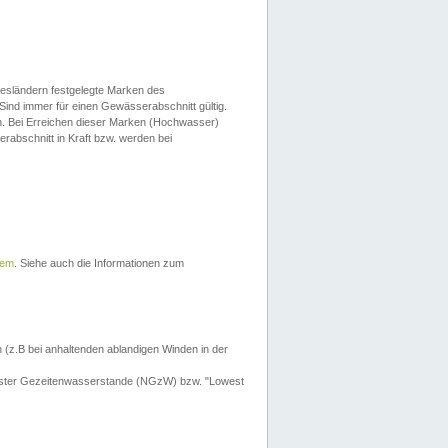
esländern festgelegte Marken des
Sind immer für einen Gewässerabschnitt gültig.
. Bei Erreichen dieser Marken (Hochwasser)
erabschnitt in Kraft bzw. werden bei
tem
. Siehe auch die Informationen zum
 (z.B bei anhaltenden ablandigen Winden in der
drigster Gezeitenwasserstande (NGzW) bzw. "Lowest