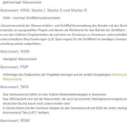
gleichwertiger Wasserstand
lkennwert: HSW, Marke I, Marke II und Marke III
HSW – höchster Schifffahrtswasserstand
in Zusammenarbeit der Wasserstraßen- und Schifffahrtsverwaltung des Bundes mit den Bund
standes an ausgewählten Pegeln und dienen als Richtwerte für den Betrieb der Schifffahrt. 
n von den örtlichen Gegebenheiten ab und sind von Gewässer zu Gewässer unterschiedlich
 unterschiedliche Beschränkungen (z.B. Sperrungen) für die Schifffahrt im jeweiligen Gewäss
schreitung wieder aufgehoben.
lkennwert: NSW
niedrigster Wasserstand
lkennwert: PNP
Höhenlage des Nullpunktes der Pegellatte bezogen auf ein amtlich festgelegtes
Höhensys
Wasserstand
.
lkennwert: SKN
Das Seekartennull (SKN) ist eine örtliche Mindesttiefenangabe in Seekarten.
Das SKN bezieht sich auf die Wassertiefe, die auch bei extemen Niedrigwasserereignissen
deutschen Bucht) kaum noch unterschritten wird.
In Deutschland und den Nordsee-Staaten ist das Seekartennull seit 2005 als örtlich nie
Astronomical Tide (LAT)" definiert.
lkennwert: RNW