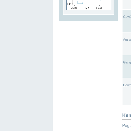
Gewä
Ausw
Gangl
Down
Ken
Pege