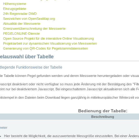
Höhensysteme
Einzugsgebiete
24h Regenradar DWD
Seezeichen von OpenSeaMap.org
Aktualität der Messwerte
Grenzwertüberschreitung der Messwerte
PEGELONLINE-Dienste
Open Source Projekt für die interaktive Online Visualisierung
Projektarbeit zur dynamischen Visualisierung von Messwerten
Generierung von QR-Codes für Pegelstammdatenseiten
elauswahl über Tabelle
legende Funktionsweise der Tabelle
die Tabelle können Pegel gefunden werden und deren Messwerte heruntergeladen oder visuali
vascript deaktiviert oder nicht verfügbar so muss jede Änderung mit der Bestätigung des "Filt
int nur bei deaktiviertem Javascript. Bei eingeschaltetem Javascript aktualisieren sich alle 
itstempel in den Dateien beim Download liegen ganzjährig in mitteleuropäischer Winterzeit vo
Bedienung der Tabelle:
Beschreibung
meter
Hier besteht die Möglichkeit, die auszuwertende Messgröße einzustellen. Bei einer Ände