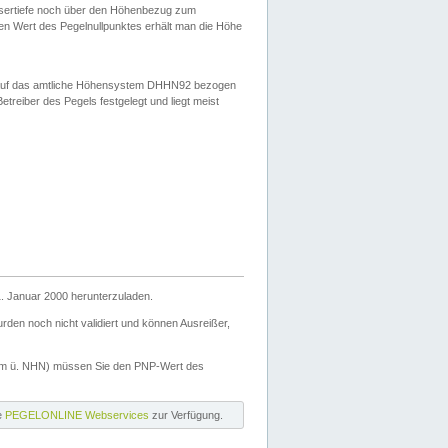
ssertiefe noch über den Höhenbezug zum
en Wert des Pegelnullpunktes erhält man die Höhe
d auf das amtliche Höhensystem DHHN92 bezogen
reiber des Pegels festgelegt und liegt meist
. Januar 2000 herunterzuladen.
den noch nicht validiert und können Ausreißer,
(m ü. NHN) müssen Sie den PNP-Wert des
ie
PEGELONLINE Webservices
zur Verfügung.