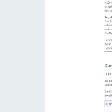
in Ze
umgeb
des W
Pegel
Der P
in Me
unter
Die Pe
Beisp
Wasse
Pegeln
Dow
PEGEL
Bei d
Messf
Die M
jeweil
ℹ️ F