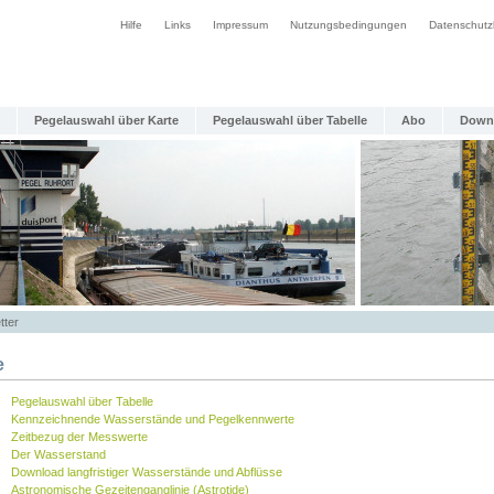
Hilfe
Links
Impressum
Nutzungsbedingungen
Datenschutz
Pegelauswahl über Karte
Pegelauswahl über Tabelle
Abo
Down
tter
e
Pegelauswahl über Tabelle
Kennzeichnende Wasserstände und Pegelkennwerte
Zeitbezug der Messwerte
Der Wasserstand
Download langfristiger Wasserstände und Abflüsse
Astronomische Gezeitenganglinie (Astrotide)