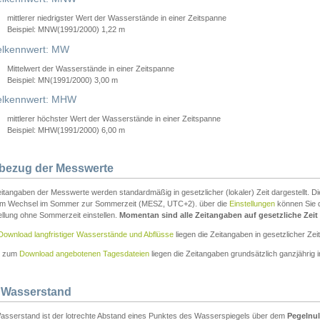
mittlerer niedrigster Wert der Wasserstände in einer Zeitspanne
Beispiel: MNW(1991/2000) 1,22 m
lkennwert: MW
Mittelwert der Wasserstände in einer Zeitspanne
Beispiel: MN(1991/2000) 3,00 m
elkennwert: MHW
mittlerer höchster Wert der Wasserstände in einer Zeitspanne
Beispiel: MHW(1991/2000) 6,00 m
tbezug der Messwerte
itangaben der Messwerte werden standardmäßig in gesetzlicher (lokaler) Zeit dargestellt. D
em Wechsel im Sommer zur Sommerzeit (MESZ, UTC+2). über die
Einstellungen
können Sie d
ellung ohne Sommerzeit einstellen.
Momentan sind alle Zeitangaben auf gesetzliche Zeit e
Download langfristiger Wasserstände und Abflüsse
liegen die Zeitangaben in gesetzlicher Zeit
n zum
Download angebotenen Tagesdateien
liegen die Zeitangaben grundsätzlich ganzjährig in
 Wasserstand
asserstand ist der lotrechte Abstand eines Punktes des Wasserspiegels über dem
Pegelnul