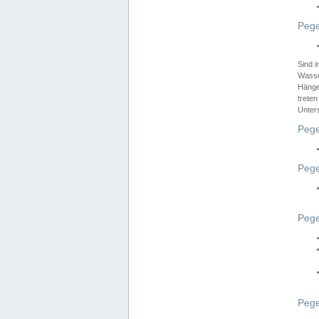
Pege
Sind 
Wasser
Hänge
treten
Unter
Pege
Pege
Pege
Pege