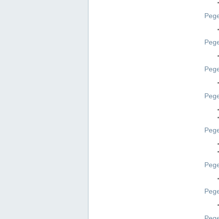
Pege
Pege
Peg
Pege
Pege
Pege
Pege
Peg