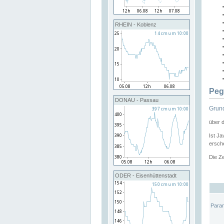
RHEIN - Koblenz
Peg
DONAU - Passau
Grund
über 
Ist Ja
ersche
Die Ze
ODER - Eisenhüttenstadt
Para