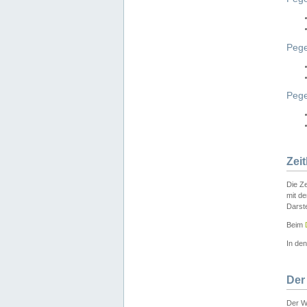
Pege
Peg
Zei
Die Ze
mit d
Darst
Beim
In de
Der
Der W