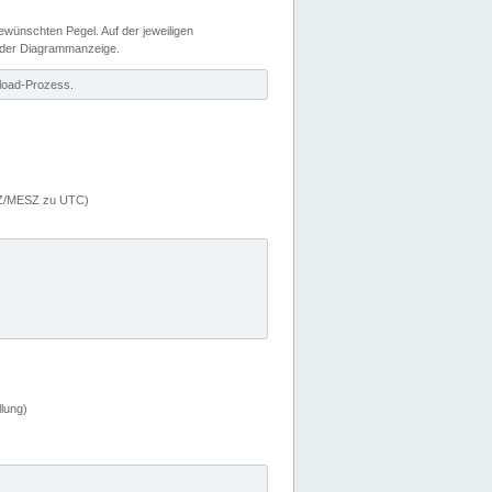
wünschten Pegel. Auf der jeweiligen
 der Diagrammanzeige.
load-Prozess.
MEZ/MESZ zu UTC)
lung)