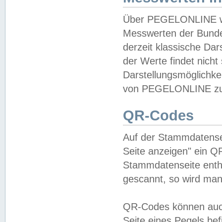
Über PEGELONLINE wer
Messwerten der Bundes
derzeit klassische Da
der Werte findet nicht 
Darstellungsmöglichkei
von PEGELONLINE zu 
QR-Codes
Auf der Stammdatensei
Seite anzeigen" ein Q
Stammdatenseite enthä
gescannt, so wird man
QR-Codes können auc
Seite eines Pegels be