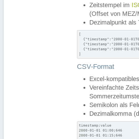
Zeitstempel im
IS
(Offset von MEZ
Dezimalpunkt als
[

  {"timestamp":"2000-01-01T0
  {"timestamp":"2000-01-01T0
  {"timestamp":"2000-01-01T0
]
CSV-Format
Excel-kompatibles
Vereinfachte Zeit
Sommerzeitumstel
Semikolon als Fel
Dezimalkomma (de
timestamp;value

2000-01-01 01:00;646

2000-01-01 01:15;646
