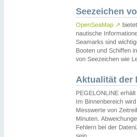
Seezeichen v
OpenSeaMap
↗
biete
nautische Information
Seamarks sind wichtig
Booten und Schiffen i
von Seezeichen wie Le
Aktualität der
PEGELONLINE erhält u
Im Binnenbereich wird 
Messwerte von Zeitreih
Minuten. Abweichungen
Fehlern bei der Daten
sein.