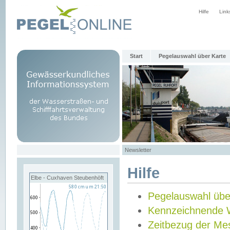
Hilfe
Link
Start
Pegelauswahl über Karte
Newsletter
Hilfe
Elbe - Cuxhaven Steubenhöft
Pegelauswahl übe
Kennzeichnende 
Zeitbezug der Me