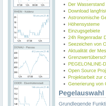
Der Wasserstand
Download langfris
RHEIN - Koblenz
Astronomische Gez
Höhensysteme
Einzugsgebiete
24h Regenradar
Seezeichen von 
DONAU - Passau
Aktualität der Me
Grenzwertübersch
PEGELONLINE-Di
Open Source Projek
Projektarbeit zur
Generierung von 
ODER - Eisenhüttenstadt
Pegelauswahl 
Grundlegende Funkti