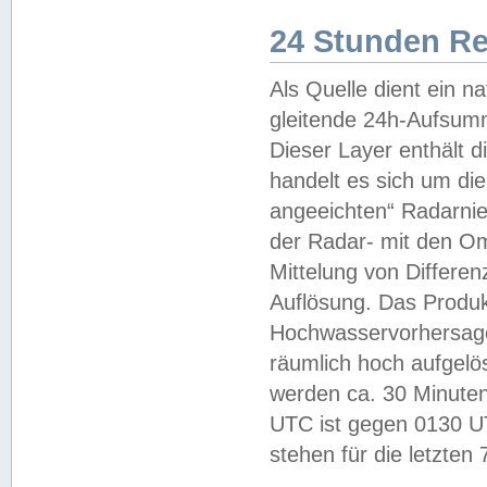
24 Stunden R
Als Quelle dient ein n
gleitende 24h-Aufsum
Dieser Layer enthält
handelt es sich um di
angeeichten“ Radarnie
der Radar- mit den O
Mittelung von Differe
Auflösung. Das Produk
Hochwasservorhersagez
räumlich hoch aufgelö
werden ca. 30 Minuten
UTC ist gegen 0130 UTC
stehen für die letzten