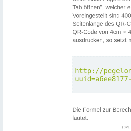
Tab öffnen", welcher 
Voreingestellt sind 4
Seitenlänge des QR-C
QR-Code von 4cm × 4c
ausdrucken, so setzt 
http://pegelo
uuid=a6ee8177
Die Formel zur Berech
lautet:
			(DPI × Druckkantenlänge in cm) ÷ 2,54 = Kantenlänge in Pixel
