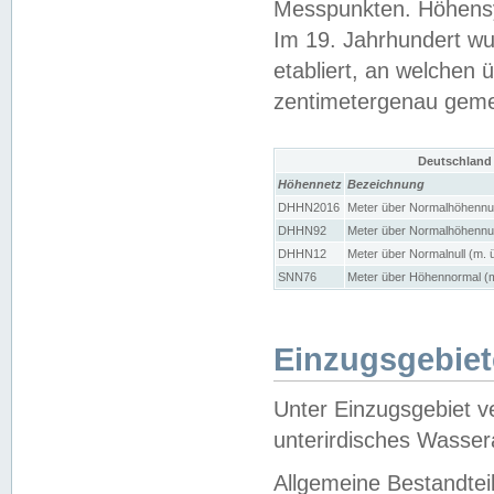
Messpunkten. Höhensy
Im 19. Jahrhundert wu
etabliert, an welchen 
zentimetergenau gem
Deutschland
Höhennetz
Bezeichnung
DHHN2016
Meter über Normalhöhennul
DHHN92
Meter über Normalhöhennul
DHHN12
Meter über Normalnull (m. 
SNN76
Meter über Höhennormal (m
Einzugsgebiet
Unter Einzugsgebiet v
unterirdisches Wasser
Allgemeine Bestandtei