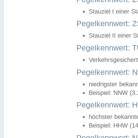
Stauziel I einer S
Pegelkennwert: Z
Stauziel II einer 
Pegelkennwert:
Verkehrsgesichert
Pegelkennwert:
niedrigster bekan
Beispiel: NNW (3
Pegelkennwert:
höchster bekannt
Beispiel: HHW (1
Pegelkennwert: 