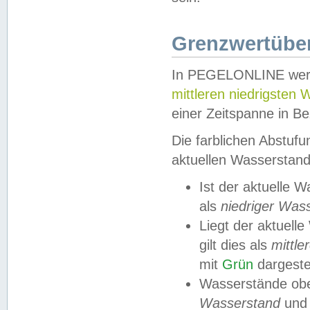
Grenzwertüber
In PEGELONLINE werde
mittleren niedrigsten
einer Zeitspanne in Be
Die farblichen Abstuf
aktuellen Wasserstand
Ist der aktuelle 
als
niedriger Was
Liegt der aktue
gilt dies als
mittle
mit
Grün
dargestel
Wasserstände obe
Wasserstand
und