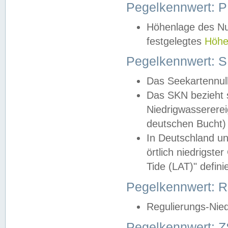
Pegelkennwert: 
Höhenlage des Nul
festgelegtes
Höhe
Pegelkennwert: 
Das Seekartennull
Das SKN bezieht s
Niedrigwassererei
deutschen Bucht) 
In Deutschland un
örtlich niedrigst
Tide (LAT)" definie
Pegelkennwert:
Regulierungs-Nie
Pegelkennwert: Z