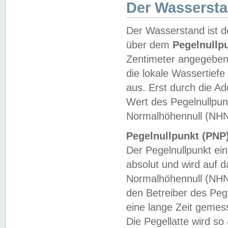
Der Wasserst
Der Wasserstand ist d
über dem
Pegelnullp
Zentimeter angegeben
die lokale Wassertie
aus. Erst durch die A
Wert des Pegelnullpun
Normalhöhennull (NHN
Pegelnullpunkt (PNP)
Der Pegelnullpunkt ei
absolut und wird auf
Normalhöhennull (NHN
den Betreiber des Pege
eine lange Zeit geme
Die Pegellatte wird s