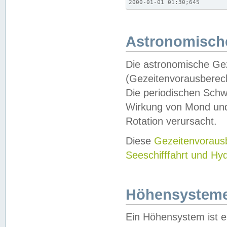
2000-01-01 01:30;645
Astronomische
Die astronomische Gez
(Gezeitenvorausberec
Die periodischen Schw
Wirkung von Mond und
Rotation verursacht.
Diese
Gezeitenvorau
Seeschifffahrt und Hy
Höhensystem
Ein Höhensystem ist e