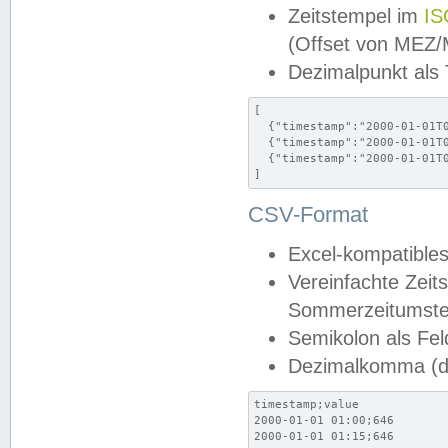
Zeitstempel im
IS
(Offset von MEZ
Dezimalpunkt als
[

  {"timestamp":"2000-01-01T0
  {"timestamp":"2000-01-01T0
  {"timestamp":"2000-01-01T0
]
CSV-Format
Excel-kompatibles
Vereinfachte Zeit
Sommerzeitumstel
Semikolon als Fel
Dezimalkomma (de
timestamp;value

2000-01-01 01:00;646

2000-01-01 01:15;646
