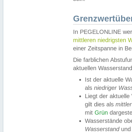
Grenzwertüber
In PEGELONLINE werde
mittleren niedrigsten
einer Zeitspanne in Be
Die farblichen Abstuf
aktuellen Wasserstand
Ist der aktuelle 
als
niedriger Was
Liegt der aktue
gilt dies als
mittle
mit
Grün
dargestel
Wasserstände obe
Wasserstand
und