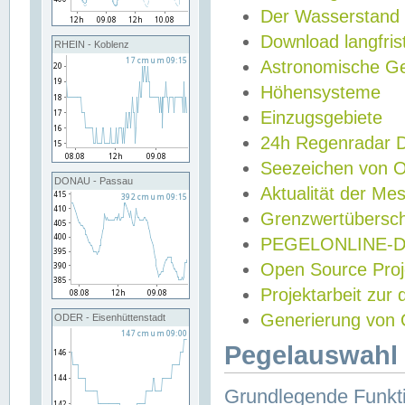
Der Wasserstand
Download langfris
RHEIN - Koblenz
Astronomische Gez
Höhensysteme
Einzugsgebiete
24h Regenradar
Seezeichen von 
DONAU - Passau
Aktualität der Me
Grenzwertübersch
PEGELONLINE-Di
Open Source Projek
Projektarbeit zur
Generierung von 
ODER - Eisenhüttenstadt
Pegelauswahl 
Grundlegende Funkti