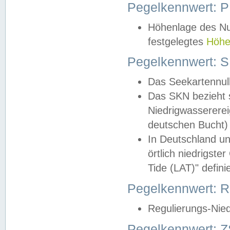
Pegelkennwert: 
Höhenlage des Nul
festgelegtes
Höhe
Pegelkennwert: 
Das Seekartennull
Das SKN bezieht s
Niedrigwassererei
deutschen Bucht) 
In Deutschland un
örtlich niedrigst
Tide (LAT)" definie
Pegelkennwert:
Regulierungs-Nie
Pegelkennwert: Z