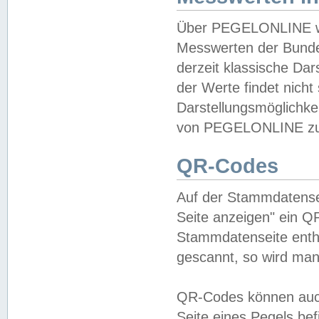
Über PEGELONLINE wer
Messwerten der Bundes
derzeit klassische Da
der Werte findet nicht 
Darstellungsmöglichkei
von PEGELONLINE zu 
QR-Codes
Auf der Stammdatensei
Seite anzeigen" ein Q
Stammdatenseite enthä
gescannt, so wird man
QR-Codes können auc
Seite eines Pegels be