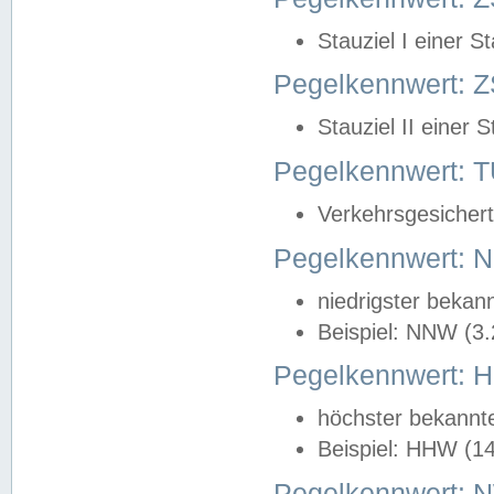
Stauziel I einer S
Pegelkennwert: Z
Stauziel II einer 
Pegelkennwert:
Verkehrsgesichert
Pegelkennwert:
niedrigster bekan
Beispiel: NNW (3
Pegelkennwert:
höchster bekannt
Beispiel: HHW (1
Pegelkennwert: 