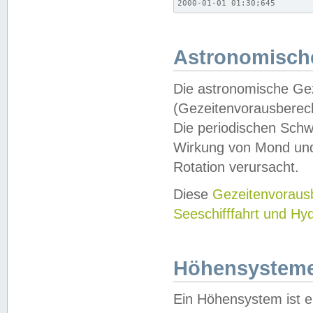
2000-01-01 01:30;645
Astronomische
Die astronomische Gez
(Gezeitenvorausberec
Die periodischen Schw
Wirkung von Mond und
Rotation verursacht.
Diese
Gezeitenvorau
Seeschifffahrt und Hy
Höhensystem
Ein Höhensystem ist e