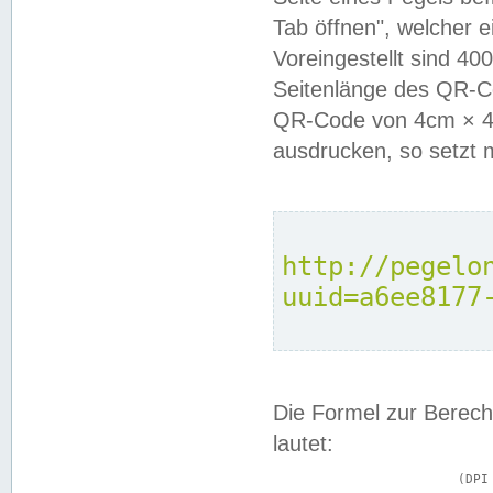
Tab öffnen", welcher 
Voreingestellt sind 4
Seitenlänge des QR-C
QR-Code von 4cm × 4c
ausdrucken, so setzt 
http://pegelo
uuid=a6ee8177
Die Formel zur Berech
lautet:
			(DPI × Druckkantenlänge in cm) ÷ 2,54 = Kantenlänge in Pixel
