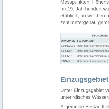
Messpunkten. Höhensy
Im 19. Jahrhundert wu
etabliert, an welchen 
zentimetergenau gem
Deutschland
Höhennetz
Bezeichnung
DHHN2016
Meter über Normalhöhennul
DHHN92
Meter über Normalhöhennul
DHHN12
Meter über Normalnull (m. 
SNN76
Meter über Höhennormal (m
Einzugsgebiet
Unter Einzugsgebiet v
unterirdisches Wasser
Allgemeine Bestandtei