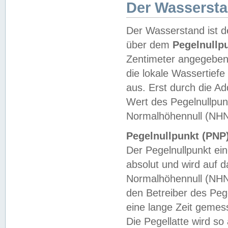
Der Wasserst
Der Wasserstand ist d
über dem
Pegelnullp
Zentimeter angegeben
die lokale Wassertie
aus. Erst durch die A
Wert des Pegelnullpun
Normalhöhennull (NHN
Pegelnullpunkt (PNP)
Der Pegelnullpunkt ei
absolut und wird auf
Normalhöhennull (NHN
den Betreiber des Pege
eine lange Zeit geme
Die Pegellatte wird s