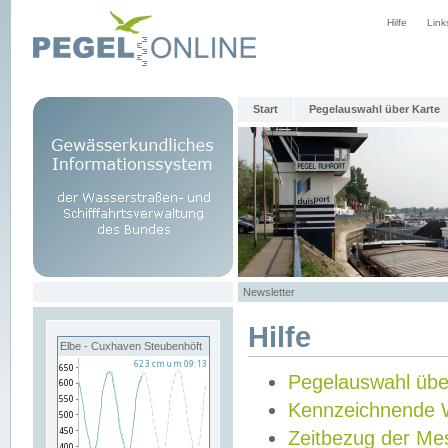
Hilfe
Link
Start
Pegelauswahl über Karte
Newsletter
Hilfe
Elbe - Cuxhaven Steubenhöft
Pegelauswahl übe
Kennzeichnende 
Zeitbezug der Me