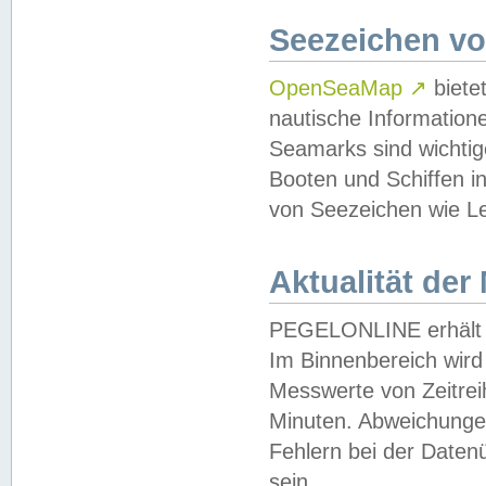
Seezeichen v
OpenSeaMap
↗
biete
nautische Information
Seamarks sind wichtig
Booten und Schiffen i
von Seezeichen wie Le
Aktualität der
PEGELONLINE erhält u
Im Binnenbereich wird 
Messwerte von Zeitreih
Minuten. Abweichungen
Fehlern bei der Daten
sein.