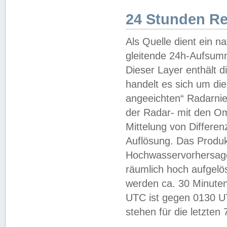
24 Stunden R
Als Quelle dient ein n
gleitende 24h-Aufsum
Dieser Layer enthält
handelt es sich um di
angeeichten“ Radarnie
der Radar- mit den O
Mittelung von Differe
Auflösung. Das Produk
Hochwasservorhersagez
räumlich hoch aufgelö
werden ca. 30 Minuten
UTC ist gegen 0130 UTC
stehen für die letzten