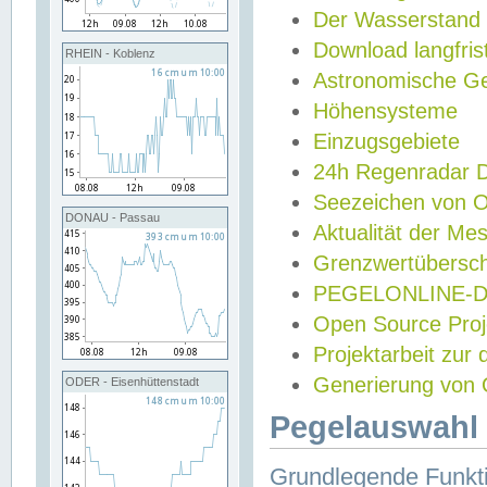
Der Wasserstand
Download langfris
RHEIN - Koblenz
Astronomische Gez
Höhensysteme
Einzugsgebiete
24h Regenradar
Seezeichen von 
DONAU - Passau
Aktualität der Me
Grenzwertübersch
PEGELONLINE-Di
Open Source Projek
Projektarbeit zur
Generierung von 
ODER - Eisenhüttenstadt
Pegelauswahl 
Grundlegende Funkti