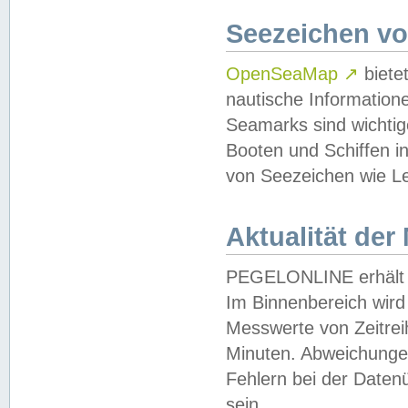
Seezeichen v
OpenSeaMap
↗
biete
nautische Information
Seamarks sind wichtig
Booten und Schiffen i
von Seezeichen wie Le
Aktualität der
PEGELONLINE erhält u
Im Binnenbereich wird 
Messwerte von Zeitreih
Minuten. Abweichungen
Fehlern bei der Daten
sein.