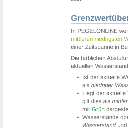
Grenzwertüber
In PEGELONLINE werde
mittleren niedrigsten
einer Zeitspanne in Be
Die farblichen Abstuf
aktuellen Wasserstand
Ist der aktuelle 
als
niedriger Was
Liegt der aktue
gilt dies als
mittle
mit
Grün
dargestel
Wasserstände obe
Wasserstand
und