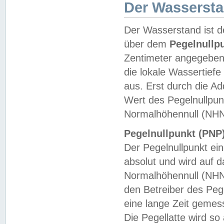
Der Wasserst
Der Wasserstand ist d
über dem
Pegelnullp
Zentimeter angegeben
die lokale Wassertie
aus. Erst durch die A
Wert des Pegelnullpun
Normalhöhennull (NHN
Pegelnullpunkt (PNP)
Der Pegelnullpunkt ei
absolut und wird auf
Normalhöhennull (NHN
den Betreiber des Pege
eine lange Zeit geme
Die Pegellatte wird s