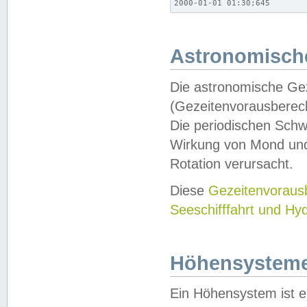
2000-01-01 01:30;645
Astronomische
Die astronomische Gez
(Gezeitenvorausberec
Die periodischen Schw
Wirkung von Mond und
Rotation verursacht.
Diese
Gezeitenvorau
Seeschifffahrt und Hy
Höhensystem
Ein Höhensystem ist e