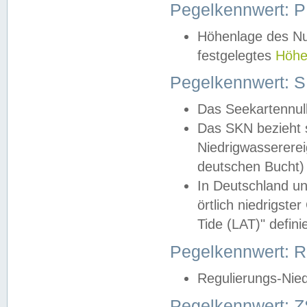
Pegelkennwert: 
Höhenlage des Nul
festgelegtes
Höhe
Pegelkennwert: 
Das Seekartennull
Das SKN bezieht s
Niedrigwassererei
deutschen Bucht) 
In Deutschland un
örtlich niedrigst
Tide (LAT)" definie
Pegelkennwert:
Regulierungs-Nie
Pegelkennwert: Z