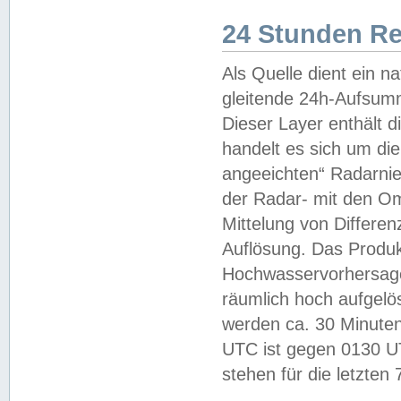
24 Stunden R
Als Quelle dient ein n
gleitende 24h-Aufsum
Dieser Layer enthält
handelt es sich um di
angeeichten“ Radarnie
der Radar- mit den O
Mittelung von Differe
Auflösung. Das Produk
Hochwasservorhersagez
räumlich hoch aufgelö
werden ca. 30 Minuten
UTC ist gegen 0130 UTC
stehen für die letzten