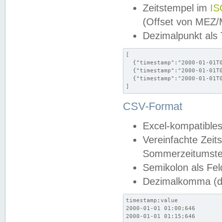
Zeitstempel im
IS
(Offset von MEZ
Dezimalpunkt als
[

  {"timestamp":"2000-01-01T0
  {"timestamp":"2000-01-01T0
  {"timestamp":"2000-01-01T0
]
CSV-Format
Excel-kompatibles
Vereinfachte Zeit
Sommerzeitumstel
Semikolon als Fel
Dezimalkomma (de
timestamp;value

2000-01-01 01:00;646

2000-01-01 01:15;646
