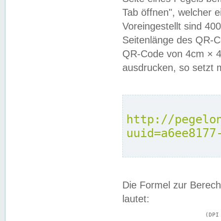
Tab öffnen", welcher 
Voreingestellt sind 4
Seitenlänge des QR-C
QR-Code von 4cm × 4c
ausdrucken, so setzt 
http://pegelo
uuid=a6ee8177
Die Formel zur Berech
lautet:
			(DPI × Druckkantenlänge in cm) ÷ 2,54 = Kantenlänge in Pixel
