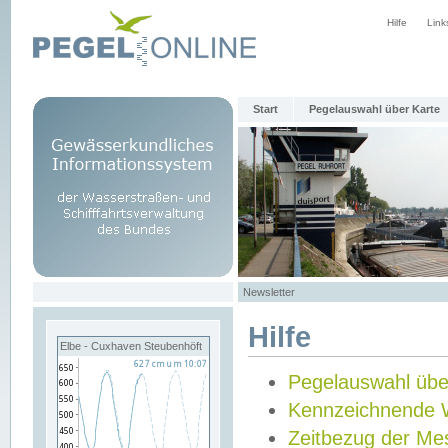
Hilfe
Link
Start
Pegelauswahl über Karte
Newsletter
Hilfe
Elbe - Cuxhaven Steubenhöft
Pegelauswahl übe
Kennzeichnende 
Zeitbezug der Me