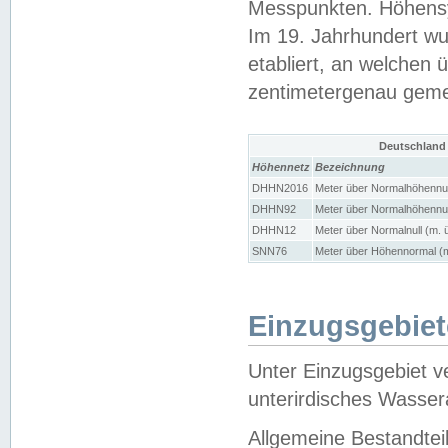
Messpunkten. Höhensy
Im 19. Jahrhundert wu
etabliert, an welchen 
zentimetergenau gem
Deutschland
Höhennetz
Bezeichnung
DHHN2016
Meter über Normalhöhennul
DHHN92
Meter über Normalhöhennul
DHHN12
Meter über Normalnull (m. 
SNN76
Meter über Höhennormal (m
Einzugsgebiet
Unter Einzugsgebiet v
unterirdisches Wasser
Allgemeine Bestandtei