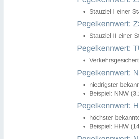
Stauziel I einer S
Pegelkennwert: Z
Stauziel II einer 
Pegelkennwert:
Verkehrsgesichert
Pegelkennwert:
niedrigster bekan
Beispiel: NNW (3
Pegelkennwert:
höchster bekannt
Beispiel: HHW (1
Pegelkennwert: 