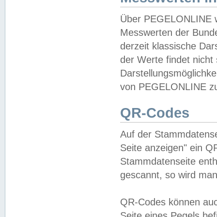
Über PEGELONLINE wer
Messwerten der Bundes
derzeit klassische Da
der Werte findet nicht 
Darstellungsmöglichkei
von PEGELONLINE zu 
QR-Codes
Auf der Stammdatensei
Seite anzeigen" ein Q
Stammdatenseite enthä
gescannt, so wird man
QR-Codes können auc
Seite eines Pegels be