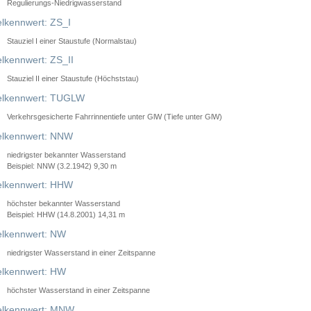
Regulierungs-Niedrigwasserstand
lkennwert: ZS_I
Stauziel I einer Staustufe (Normalstau)
lkennwert: ZS_II
Stauziel II einer Staustufe (Höchststau)
elkennwert: TUGLW
Verkehrsgesicherte Fahrrinnentiefe unter GlW (Tiefe unter GlW)
lkennwert: NNW
niedrigster bekannter Wasserstand
Beispiel: NNW (3.2.1942) 9,30 m
lkennwert: HHW
höchster bekannter Wasserstand
Beispiel: HHW (14.8.2001) 14,31 m
lkennwert: NW
niedrigster Wasserstand in einer Zeitspanne
lkennwert: HW
höchster Wasserstand in einer Zeitspanne
elkennwert: MNW