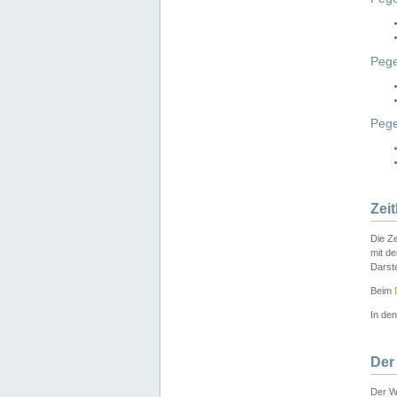
Pege
Peg
Zei
Die Ze
mit d
Darst
Beim
In de
Der
Der W