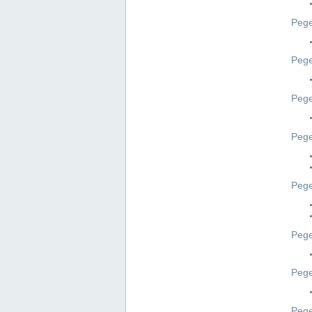
Pege
Pege
Peg
Pege
Pege
Pege
Pege
Peg