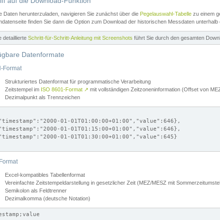
iff auf die Download-Funktion
e Daten herunterzuladen, navigieren Sie zunächst über die
Pegelauswahl-Tabelle
zu einem ge
datenseite finden Sie dann die Option zum Download der historischen Messdaten unterhalb
ne detaillierte
Schritt-für-Schritt-Anleitung mit Screenshots
führt Sie durch den gesamten Down
ügbare Datenformate
-Format
Strukturiertes Datenformat für programmatische Verarbeitung
Zeitstempel im
ISO 8601-Format
↗
mit vollständigen Zeitzoneninformation (Offset von 
Dezimalpunkt als Trennzeichen
"timestamp":"2000-01-01T01:00:00+01:00","value":646},

"timestamp":"2000-01-01T01:15:00+01:00","value":646},

"timestamp":"2000-01-01T01:30:00+01:00","value":645}

Format
Excel-kompatibles Tabellenformat
Vereinfachte Zeitstempeldarstellung in gesetzlicher Zeit (MEZ/MESZ mit Sommerzeitumstel
Semikolon als Feldtrenner
Dezimalkomma (deutsche Notation)
estamp;value
