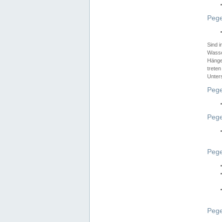
Pege
Sind 
Wasser
Hänge
treten
Unter
Pege
Pege
Pege
Pege