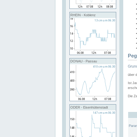
RHEIN - Koblenz
Peg
DONAU - Passau
Grund
über 
Ist Ja
ersche
Die Ze
ODER - Eisenhüttenstadt
Para