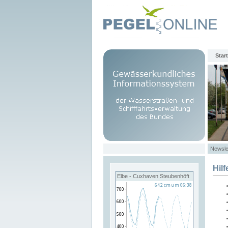
Start
Newsle
Hilf
Elbe - Cuxhaven Steubenhöft