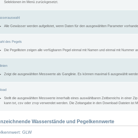
Selektionen im Menü zurückgesetzt.
sserauswahl
Alle Gewässer werden aufgelistet, wenn Daten für den ausgewählten Parameter vorhande
ahl des Pegels
Die Pegellisten zeigen alle verfügbaren Pegel einmal mit Namen und einmal mit Nummer a
inien
Zeigt die ausgewählten Messwerte als Ganglinie. Es können maximal 6 ausgewählt werde
load
Stellt die ausgewählten Messwerte innerhalb eines auswählbaren Zeitbereichs in einer Zi
kann txt, csv oder zrxp verwendet werden. Die Zeitangabe in den Download-Dateien ist 
nzeichnende Wasserstände und Pegelkennwerte
lkennwert: GLW