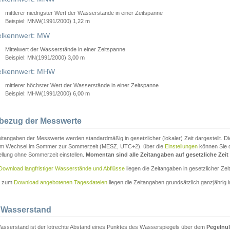
mittlerer niedrigster Wert der Wasserstände in einer Zeitspanne
Beispiel: MNW(1991/2000) 1,22 m
lkennwert: MW
Mittelwert der Wasserstände in einer Zeitspanne
Beispiel: MN(1991/2000) 3,00 m
elkennwert: MHW
mittlerer höchster Wert der Wasserstände in einer Zeitspanne
Beispiel: MHW(1991/2000) 6,00 m
tbezug der Messwerte
itangaben der Messwerte werden standardmäßig in gesetzlicher (lokaler) Zeit dargestellt. D
em Wechsel im Sommer zur Sommerzeit (MESZ, UTC+2). über die
Einstellungen
können Sie d
ellung ohne Sommerzeit einstellen.
Momentan sind alle Zeitangaben auf gesetzliche Zeit e
Download langfristiger Wasserstände und Abflüsse
liegen die Zeitangaben in gesetzlicher Zeit
n zum
Download angebotenen Tagesdateien
liegen die Zeitangaben grundsätzlich ganzjährig in
 Wasserstand
asserstand ist der lotrechte Abstand eines Punktes des Wasserspiegels über dem
Pegelnul