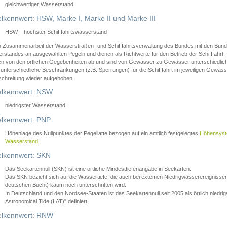
gleichwertiger Wasserstand
lkennwert: HSW, Marke I, Marke II und Marke III
HSW – höchster Schifffahrtswasserstand
in Zusammenarbeit der Wasserstraßen- und Schifffahrtsverwaltung des Bundes mit den Bund
standes an ausgewählten Pegeln und dienen als Richtwerte für den Betrieb der Schifffahrt. 
n von den örtlichen Gegebenheiten ab und sind von Gewässer zu Gewässer unterschiedlich
 unterschiedliche Beschränkungen (z.B. Sperrungen) für die Schifffahrt im jeweiligen Gewäss
schreitung wieder aufgehoben.
lkennwert: NSW
niedrigster Wasserstand
lkennwert: PNP
Höhenlage des Nullpunktes der Pegellatte bezogen auf ein amtlich festgelegtes
Höhensys
Wasserstand
.
lkennwert: SKN
Das Seekartennull (SKN) ist eine örtliche Mindesttiefenangabe in Seekarten.
Das SKN bezieht sich auf die Wassertiefe, die auch bei extemen Niedrigwasserereignissen
deutschen Bucht) kaum noch unterschritten wird.
In Deutschland und den Nordsee-Staaten ist das Seekartennull seit 2005 als örtlich nie
Astronomical Tide (LAT)" definiert.
lkennwert: RNW