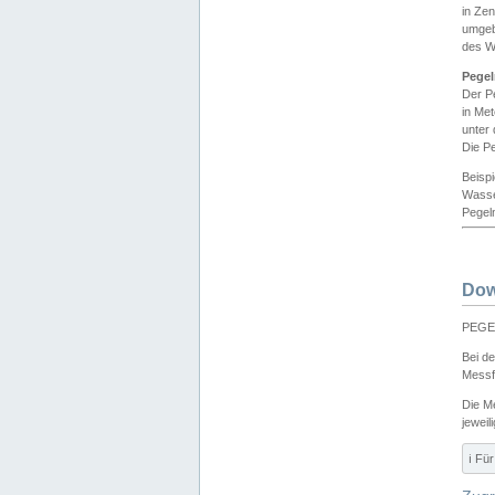
in Ze
umgeb
des W
Pegel
Der P
in Me
unter
Die Pe
Beisp
Wasse
Pegeln
Dow
PEGEL
Bei d
Messf
Die M
jeweil
ℹ️ F