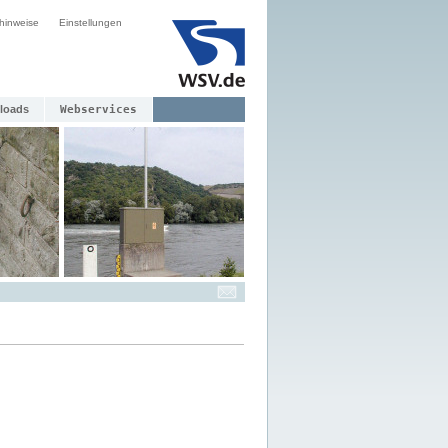
hinweise
Einstellungen
loads
Webservices