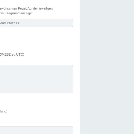
wünschten Pegel. Auf der jeweiligen
 der Diagrammanzeige.
load-Prozess.
MEZ/MESZ zu UTC)
lung)