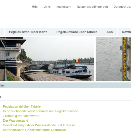
Hilfe
Links
Impressum
Nutzungsbedingungen
Datenschutz
Pegelauswahl über Karte
Pegelauswahl über Tabelle
Abo
Down
tter
e
Pegelauswahl über Tabelle
Kennzeichnende Wasserstände und Pegelkennwerte
Zeitbezug der Messwerte
Der Wasserstand
Download langfristiger Wasserstände und Abflüsse
Astronomische Gezeitenganglinie (Astrotide)