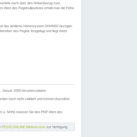
ssertiefe noch über den Höhenbezug zum
en Wert des Pegelnullpunktes erhält man die Höhe
d auf das amtliche Höhensystem DHHN92 bezogen
reiber des Pegels festgelegt und liegt meist
. Januar 2000 herunterzuladen.
den noch nicht validiert und können Ausreißer,
(m ü. NHN) müssen Sie den PNP-Wert des
ie
PEGELONLINE Webservices
zur Verfügung.