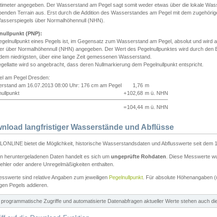
ntimeter angegeben. Der Wasserstand am Pegel sagt somit weder etwas über die lokale Wa
enden Terrain aus. Erst durch die Addition des Wasserstandes am Pegel mit dem zugehörig
asserspiegels über Normalhöhennull (NHN).
nullpunkt (PNP):
egelnullpunkt eines Pegels ist, im Gegensatz zum Wasserstand am Pegel, absolut und wir
ter über Normalhöhennull (NHN) angegeben. Der Wert des Pegelnullpunktes wird durch den Bet
 dem niedrigsten, über eine lange Zeit gemessenen Wasserstand.
gellatte wird so angebracht, dass deren Nullmarkierung dem Pegelnullpunkt entspricht.
iel am Pegel Dresden:
rstand am 16.07.2013 08:00 Uhr: 176 cm am Pegel
1,76
m
ullpunkt
+
102,68
m ü. NHN
=
104,44
m ü. NHN
nload langfristiger Wasserstände und Abflüsse
ONLINE bietet die Möglichkeit, historische Wasserstandsdaten und Abflusswerte seit dem 1
en heruntergeladenen Daten handelt es sich um
ungeprüfte Rohdaten
. Diese Messwerte wur
ehler oder andere Unregelmäßigkeiten enthalten.
esswerte sind relative Angaben zum jeweiligen
Pegelnullpunkt
. Für absolute Höhenangaben 
igen Pegels addieren.
ür programmatische Zugriffe und automatisierte Datenabfragen aktueller Werte stehen auch d