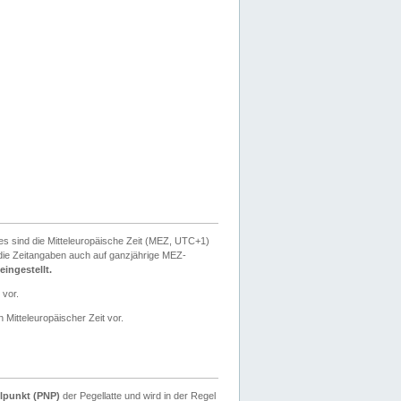
ies sind die Mitteleuropäische Zeit (MEZ, UTC+1)
ie Zeitangaben auch auf ganzjährige MEZ-
ingestellt.
 vor.
 Mitteleuropäischer Zeit vor.
lpunkt (PNP)
der Pegellatte und wird in der Regel