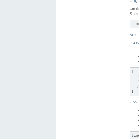
Zugr
Um di
Stamm
ℹ️ Ei
Verf
JSON
[

  {
  {
  {
]
CSV-
tim