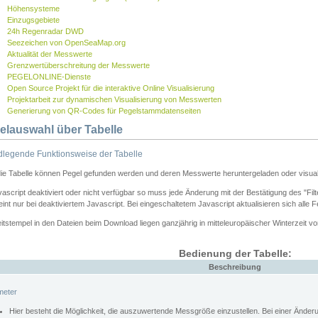
Höhensysteme
Einzugsgebiete
24h Regenradar DWD
Seezeichen von OpenSeaMap.org
Aktualität der Messwerte
Grenzwertüberschreitung der Messwerte
PEGELONLINE-Dienste
Open Source Projekt für die interaktive Online Visualisierung
Projektarbeit zur dynamischen Visualisierung von Messwerten
Generierung von QR-Codes für Pegelstammdatenseiten
elauswahl über Tabelle
legende Funktionsweise der Tabelle
die Tabelle können Pegel gefunden werden und deren Messwerte heruntergeladen oder visuali
vascript deaktiviert oder nicht verfügbar so muss jede Änderung mit der Bestätigung des "Filt
int nur bei deaktiviertem Javascript. Bei eingeschaltetem Javascript aktualisieren sich alle 
itstempel in den Dateien beim Download liegen ganzjährig in mitteleuropäischer Winterzeit vo
Bedienung der Tabelle:
Beschreibung
meter
Hier besteht die Möglichkeit, die auszuwertende Messgröße einzustellen. Bei einer Ände