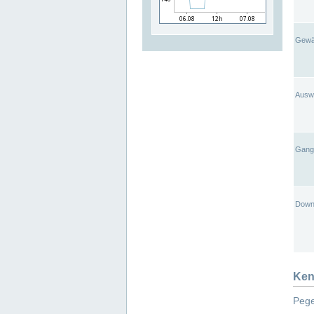
Gewä
Ausw
Gangl
Down
Ken
Pege