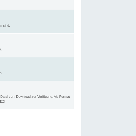
n sind.
n.
n.
p Datei zum Download zur Verfügung. Als Format
MEZ!