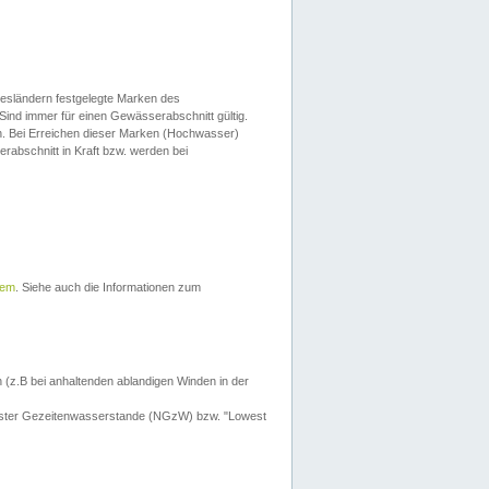
esländern festgelegte Marken des
Sind immer für einen Gewässerabschnitt gültig.
. Bei Erreichen dieser Marken (Hochwasser)
erabschnitt in Kraft bzw. werden bei
tem
. Siehe auch die Informationen zum
 (z.B bei anhaltenden ablandigen Winden in der
drigster Gezeitenwasserstande (NGzW) bzw. "Lowest