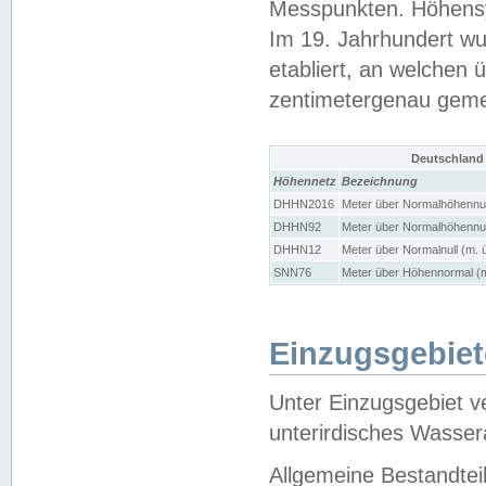
Messpunkten. Höhensy
Im 19. Jahrhundert wu
etabliert, an welchen 
zentimetergenau gem
Deutschland
Höhennetz
Bezeichnung
DHHN2016
Meter über Normalhöhennul
DHHN92
Meter über Normalhöhennul
DHHN12
Meter über Normalnull (m. 
SNN76
Meter über Höhennormal (m
Einzugsgebiet
Unter Einzugsgebiet v
unterirdisches Wasser
Allgemeine Bestandtei