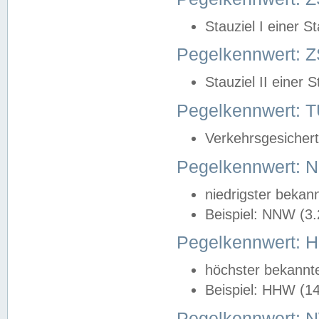
Stauziel I einer S
Pegelkennwert: Z
Stauziel II einer 
Pegelkennwert:
Verkehrsgesichert
Pegelkennwert:
niedrigster bekan
Beispiel: NNW (3
Pegelkennwert:
höchster bekannt
Beispiel: HHW (1
Pegelkennwert: 