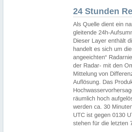
24 Stunden R
Als Quelle dient ein n
gleitende 24h-Aufsum
Dieser Layer enthält
handelt es sich um di
angeeichten“ Radarnie
der Radar- mit den O
Mittelung von Differe
Auflösung. Das Produk
Hochwasservorhersagez
räumlich hoch aufgelö
werden ca. 30 Minuten
UTC ist gegen 0130 UTC
stehen für die letzten