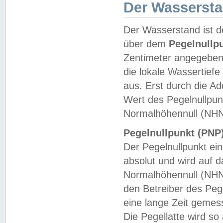
Der Wasserst
Der Wasserstand ist d
über dem
Pegelnullp
Zentimeter angegeben
die lokale Wassertie
aus. Erst durch die A
Wert des Pegelnullpun
Normalhöhennull (NHN
Pegelnullpunkt (PNP)
Der Pegelnullpunkt ei
absolut und wird auf
Normalhöhennull (NHN
den Betreiber des Pege
eine lange Zeit geme
Die Pegellatte wird s