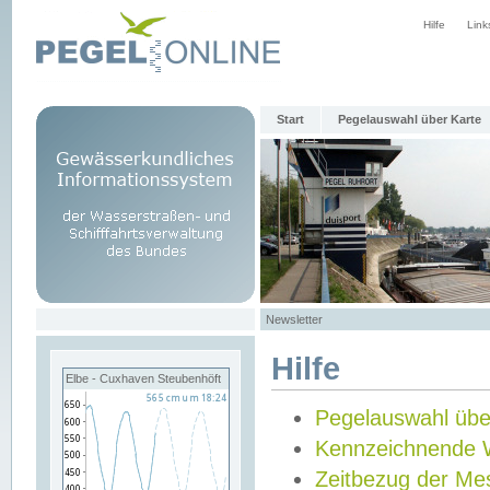
Hilfe
Link
Start
Pegelauswahl über Karte
Newsletter
Hilfe
Elbe - Cuxhaven Steubenhöft
Pegelauswahl übe
Kennzeichnende 
Zeitbezug der Me