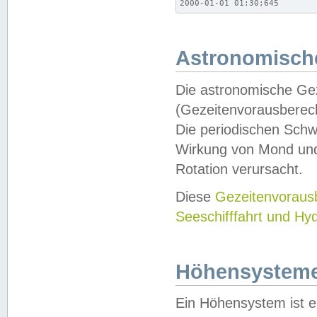
2000-01-01 01:30;645
Astronomische
Die astronomische Gez
(Gezeitenvorausberec
Die periodischen Schw
Wirkung von Mond und
Rotation verursacht.
Diese
Gezeitenvorau
Seeschifffahrt und Hy
Höhensystem
Ein Höhensystem ist e