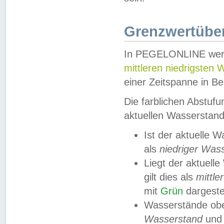
Grenzwertüber
In PEGELONLINE werde
mittleren niedrigsten
einer Zeitspanne in Be
Die farblichen Abstuf
aktuellen Wasserstand
Ist der aktuelle 
als
niedriger Was
Liegt der aktue
gilt dies als
mittle
mit
Grün
dargestel
Wasserstände obe
Wasserstand
und