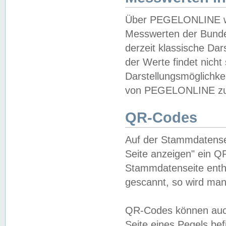
Über PEGELONLINE wer
Messwerten der Bundes
derzeit klassische Da
der Werte findet nicht 
Darstellungsmöglichkei
von PEGELONLINE zu 
QR-Codes
Auf der Stammdatensei
Seite anzeigen" ein Q
Stammdatenseite enthä
gescannt, so wird man
QR-Codes können auc
Seite eines Pegels be