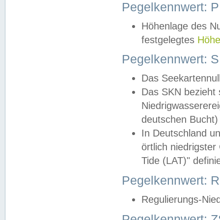
Pegelkennwert: 
Höhenlage des Nul
festgelegtes
Höhe
Pegelkennwert: 
Das Seekartennull
Das SKN bezieht s
Niedrigwassererei
deutschen Bucht) 
In Deutschland un
örtlich niedrigst
Tide (LAT)" definie
Pegelkennwert:
Regulierungs-Nie
Pegelkennwert: Z