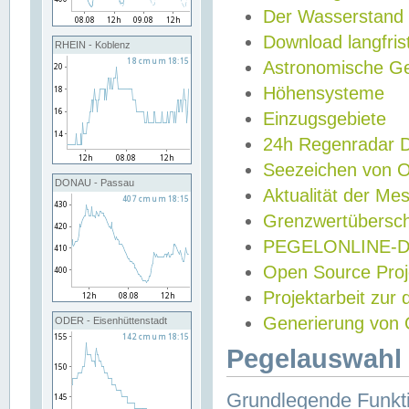
Der Wasserstand
Download langfris
RHEIN - Koblenz
Astronomische Gez
Höhensysteme
Einzugsgebiete
24h Regenradar
Seezeichen von 
DONAU - Passau
Aktualität der Me
Grenzwertübersch
PEGELONLINE-Di
Open Source Projek
Projektarbeit zur
Generierung von 
ODER - Eisenhüttenstadt
Pegelauswahl 
Grundlegende Funkti