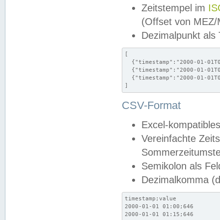
Zeitstempel im
IS
(Offset von MEZ
Dezimalpunkt als
[

  {"timestamp":"2000-01-01T0
  {"timestamp":"2000-01-01T0
  {"timestamp":"2000-01-01T0
]
CSV-Format
Excel-kompatibles
Vereinfachte Zeit
Sommerzeitumstel
Semikolon als Fel
Dezimalkomma (de
timestamp;value

2000-01-01 01:00;646

2000-01-01 01:15;646
