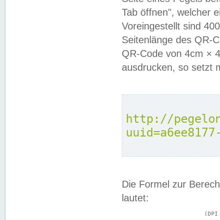
Tab öffnen", welcher 
Voreingestellt sind 4
Seitenlänge des QR-C
QR-Code von 4cm × 4c
ausdrucken, so setzt 
http://pegelo
uuid=a6ee8177
Die Formel zur Berech
lautet:
			(DPI × Druckkantenlänge in cm) ÷ 2,54 = Kantenlänge in Pixel
