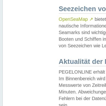
Seezeichen v
OpenSeaMap
↗
biete
nautische Information
Seamarks sind wichtig
Booten und Schiffen i
von Seezeichen wie Le
Aktualität der
PEGELONLINE erhält u
Im Binnenbereich wird 
Messwerte von Zeitreih
Minuten. Abweichungen
Fehlern bei der Daten
sein.