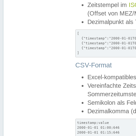
Zeitstempel im
IS
(Offset von MEZ
Dezimalpunkt als
[

  {"timestamp":"2000-01-01T0
  {"timestamp":"2000-01-01T0
  {"timestamp":"2000-01-01T0
]
CSV-Format
Excel-kompatibles
Vereinfachte Zeit
Sommerzeitumstel
Semikolon als Fel
Dezimalkomma (de
timestamp;value

2000-01-01 01:00;646

2000-01-01 01:15;646
