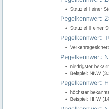
Stauziel I einer S
Pegelkennwert: Z
Stauziel II einer 
Pegelkennwert:
Verkehrsgesichert
Pegelkennwert:
niedrigster bekan
Beispiel: NNW (3
Pegelkennwert:
höchster bekannt
Beispiel: HHW (1
Pegelkennwert: 