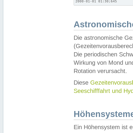
2000-01-01 01:30;645
Astronomische
Die astronomische Gez
(Gezeitenvorausberec
Die periodischen Schw
Wirkung von Mond und
Rotation verursacht.
Diese
Gezeitenvorau
Seeschifffahrt und Hy
Höhensystem
Ein Höhensystem ist e