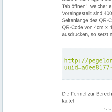
Tab öffnen", welcher 
Voreingestellt sind 4
Seitenlänge des QR-C
QR-Code von 4cm × 4c
ausdrucken, so setzt 
http://pegelo
uuid=a6ee8177
Die Formel zur Berech
lautet:
			(DPI × Druckkantenlänge in cm) ÷ 2,54 = Kantenlänge in Pixel
