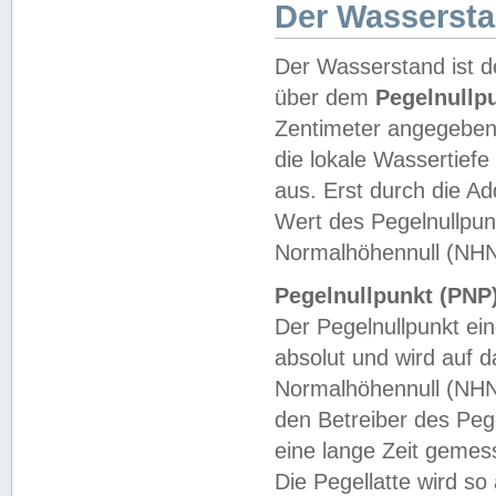
Der Wasserst
Der Wasserstand ist d
über dem
Pegelnullp
Zentimeter angegeben
die lokale Wassertie
aus. Erst durch die A
Wert des Pegelnullpun
Normalhöhennull (NHN
Pegelnullpunkt (PNP)
Der Pegelnullpunkt ei
absolut und wird auf
Normalhöhennull (NHN
den Betreiber des Pege
eine lange Zeit geme
Die Pegellatte wird s