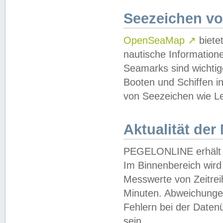
Seezeichen v
OpenSeaMap
↗
biete
nautische Information
Seamarks sind wichtig
Booten und Schiffen i
von Seezeichen wie Le
Aktualität der
PEGELONLINE erhält u
Im Binnenbereich wird 
Messwerte von Zeitreih
Minuten. Abweichungen
Fehlern bei der Daten
sein.