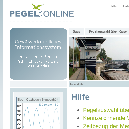
Hilfe
Link
Start
Pegelauswahl über Karte
Newsletter
Hilfe
Elbe - Cuxhaven Steubenhöft
Pegelauswahl übe
Kennzeichnende 
Zeitbezug der Me