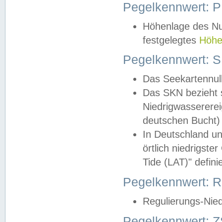
Pegelkennwert: 
Höhenlage des Nul
festgelegtes
Höhe
Pegelkennwert: 
Das Seekartennull
Das SKN bezieht s
Niedrigwassererei
deutschen Bucht) 
In Deutschland un
örtlich niedrigst
Tide (LAT)" definie
Pegelkennwert:
Regulierungs-Nie
Pegelkennwert: Z