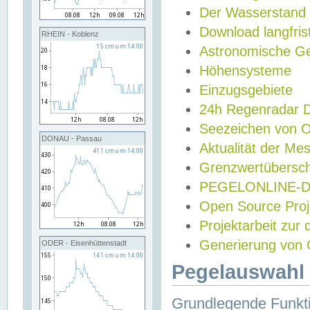
Der Wasserstand
Download langfris
RHEIN - Koblenz
Astronomische Gez
Höhensysteme
Einzugsgebiete
24h Regenradar
Seezeichen von 
DONAU - Passau
Aktualität der Me
Grenzwertübersch
PEGELONLINE-Di
Open Source Projek
Projektarbeit zur
Generierung von 
ODER - Eisenhüttenstadt
Pegelauswahl 
Grundlegende Funkti