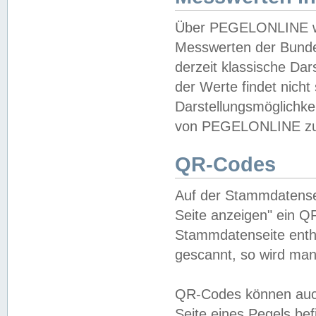
Über PEGELONLINE wer
Messwerten der Bundes
derzeit klassische Da
der Werte findet nicht 
Darstellungsmöglichkei
von PEGELONLINE zu 
QR-Codes
Auf der Stammdatensei
Seite anzeigen" ein Q
Stammdatenseite enthä
gescannt, so wird man
QR-Codes können auc
Seite eines Pegels be