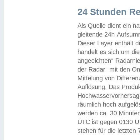
24 Stunden R
Als Quelle dient ein n
gleitende 24h-Aufsum
Dieser Layer enthält
handelt es sich um di
angeeichten“ Radarnie
der Radar- mit den O
Mittelung von Differe
Auflösung. Das Produk
Hochwasservorhersagez
räumlich hoch aufgelö
werden ca. 30 Minuten
UTC ist gegen 0130 UTC
stehen für die letzten