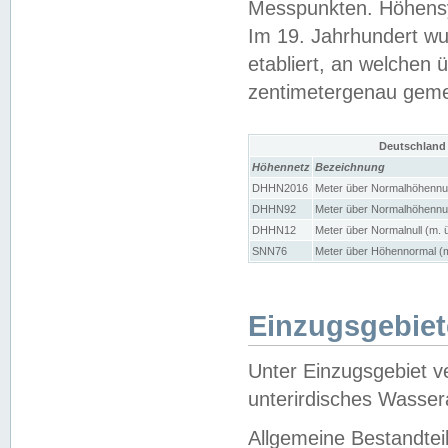
Messpunkten. Höhensy
Im 19. Jahrhundert wu
etabliert, an welchen 
zentimetergenau gem
Deutschland
Höhennetz
Bezeichnung
DHHN2016
Meter über Normalhöhennul
DHHN92
Meter über Normalhöhennul
DHHN12
Meter über Normalnull (m. 
SNN76
Meter über Höhennormal (m
Einzugsgebiet
Unter Einzugsgebiet v
unterirdisches Wasser
Allgemeine Bestandtei