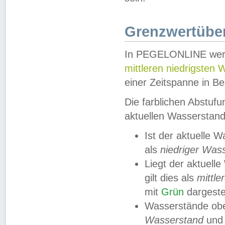
Grenzwertüber
In PEGELONLINE werde
mittleren niedrigsten
einer Zeitspanne in Be
Die farblichen Abstuf
aktuellen Wasserstand
Ist der aktuelle 
als
niedriger Was
Liegt der aktue
gilt dies als
mittle
mit
Grün
dargestel
Wasserstände obe
Wasserstand
und