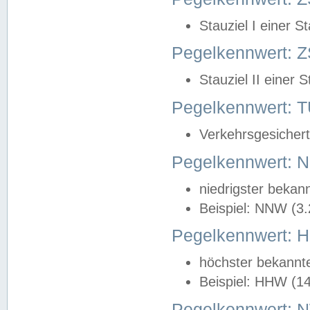
Stauziel I einer S
Pegelkennwert: Z
Stauziel II einer 
Pegelkennwert:
Verkehrsgesichert
Pegelkennwert:
niedrigster bekan
Beispiel: NNW (3
Pegelkennwert:
höchster bekannt
Beispiel: HHW (1
Pegelkennwert: 