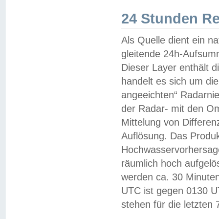
24 Stunden R
Als Quelle dient ein n
gleitende 24h-Aufsum
Dieser Layer enthält
handelt es sich um di
angeeichten“ Radarnie
der Radar- mit den O
Mittelung von Differe
Auflösung. Das Produk
Hochwasservorhersagez
räumlich hoch aufgelö
werden ca. 30 Minuten
UTC ist gegen 0130 UTC
stehen für die letzten