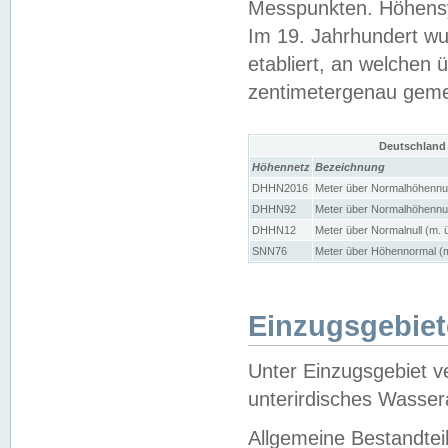
Messpunkten. Höhensy
Im 19. Jahrhundert wu
etabliert, an welchen 
zentimetergenau gem
Deutschland
Höhennetz
Bezeichnung
DHHN2016
Meter über Normalhöhennul
DHHN92
Meter über Normalhöhennul
DHHN12
Meter über Normalnull (m. 
SNN76
Meter über Höhennormal (m
Einzugsgebiet
Unter Einzugsgebiet v
unterirdisches Wasser
Allgemeine Bestandtei