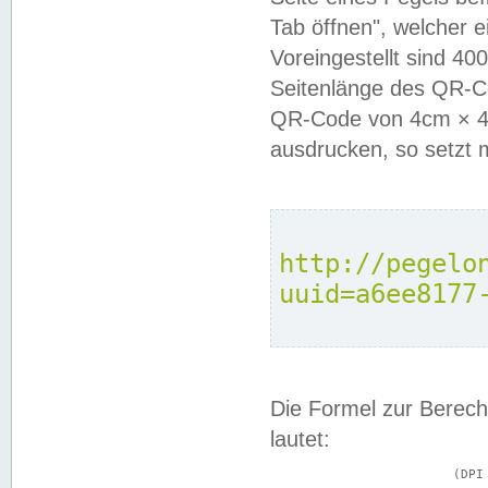
Tab öffnen", welcher 
Voreingestellt sind 4
Seitenlänge des QR-C
QR-Code von 4cm × 4c
ausdrucken, so setzt 
http://pegelo
uuid=a6ee8177
Die Formel zur Berech
lautet:
			(DPI × Druckkantenlänge in cm) ÷ 2,54 = Kantenlänge in Pixel
