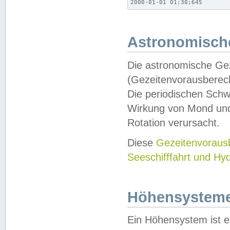
2000-01-01 01:30;645
Astronomische
Die astronomische Gez
(Gezeitenvorausberec
Die periodischen Schw
Wirkung von Mond und
Rotation verursacht.
Diese
Gezeitenvorau
Seeschifffahrt und Hy
Höhensystem
Ein Höhensystem ist e