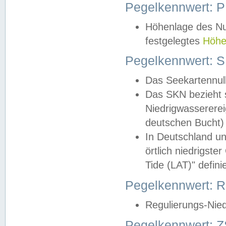
Pegelkennwert: 
Höhenlage des Nul
festgelegtes
Höhe
Pegelkennwert: 
Das Seekartennull
Das SKN bezieht s
Niedrigwassererei
deutschen Bucht) 
In Deutschland un
örtlich niedrigst
Tide (LAT)" definie
Pegelkennwert:
Regulierungs-Nie
Pegelkennwert: Z