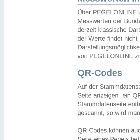
Über PEGELONLINE wer
Messwerten der Bundes
derzeit klassische Da
der Werte findet nicht 
Darstellungsmöglichkei
von PEGELONLINE zu 
QR-Codes
Auf der Stammdatensei
Seite anzeigen" ein Q
Stammdatenseite enthä
gescannt, so wird man
QR-Codes können auc
Seite eines Pegels be