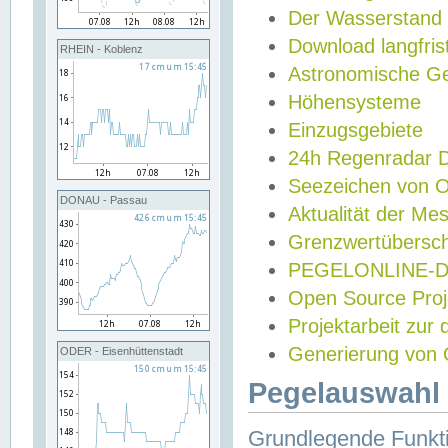
Der Wasserstand
Download langfris
RHEIN - Koblenz
Astronomische Gez
Höhensysteme
Einzugsgebiete
24h Regenradar
Seezeichen von 
DONAU - Passau
Aktualität der Me
Grenzwertübersch
PEGELONLINE-Di
Open Source Projek
Projektarbeit zur
Generierung von 
ODER - Eisenhüttenstadt
Pegelauswahl 
Grundlegende Funkti