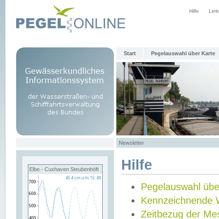
Hilfe
Link
Start
Pegelauswahl über Karte
Newsletter
Hilfe
Elbe - Cuxhaven Steubenhöft
Pegelauswahl übe
Kennzeichnende 
Zeitbezug der Me