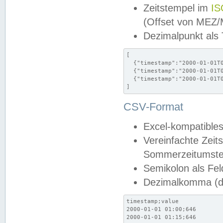
Zeitstempel im
IS
(Offset von MEZ
Dezimalpunkt als
[

  {"timestamp":"2000-01-01T0
  {"timestamp":"2000-01-01T0
  {"timestamp":"2000-01-01T0
]
CSV-Format
Excel-kompatibles
Vereinfachte Zeit
Sommerzeitumstel
Semikolon als Fel
Dezimalkomma (de
timestamp;value

2000-01-01 01:00;646

2000-01-01 01:15;646
