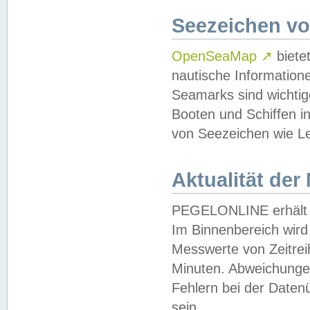
Seezeichen v
OpenSeaMap
↗
biete
nautische Information
Seamarks sind wichtig
Booten und Schiffen i
von Seezeichen wie Le
Aktualität der
PEGELONLINE erhält u
Im Binnenbereich wird 
Messwerte von Zeitreih
Minuten. Abweichungen
Fehlern bei der Daten
sein.