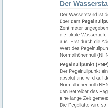
Der Wasserst
Der Wasserstand ist d
über dem
Pegelnullp
Zentimeter angegeben
die lokale Wassertie
aus. Erst durch die A
Wert des Pegelnullpun
Normalhöhennull (NHN
Pegelnullpunkt (PNP)
Der Pegelnullpunkt ei
absolut und wird auf
Normalhöhennull (NHN
den Betreiber des Pege
eine lange Zeit geme
Die Pegellatte wird s