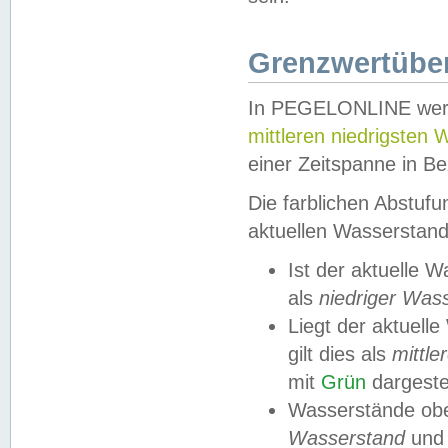
Grenzwertüber
In PEGELONLINE werde
mittleren niedrigsten
einer Zeitspanne in Be
Die farblichen Abstuf
aktuellen Wasserstand
Ist der aktuelle 
als
niedriger Was
Liegt der aktue
gilt dies als
mittle
mit
Grün
dargestel
Wasserstände obe
Wasserstand
und