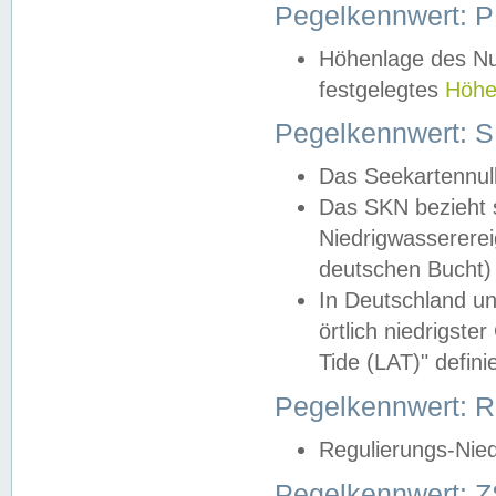
Pegelkennwert: 
Höhenlage des Nul
festgelegtes
Höhe
Pegelkennwert: 
Das Seekartennull
Das SKN bezieht s
Niedrigwassererei
deutschen Bucht) 
In Deutschland un
örtlich niedrigst
Tide (LAT)" definie
Pegelkennwert:
Regulierungs-Nie
Pegelkennwert: Z