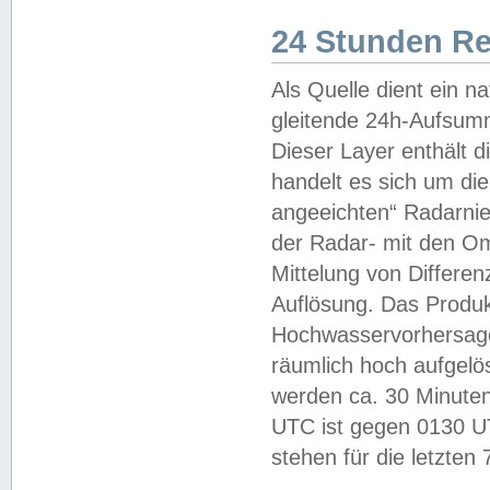
24 Stunden R
Als Quelle dient ein n
gleitende 24h-Aufsum
Dieser Layer enthält
handelt es sich um di
angeeichten“ Radarnie
der Radar- mit den O
Mittelung von Differe
Auflösung. Das Produk
Hochwasservorhersagez
räumlich hoch aufgelö
werden ca. 30 Minuten
UTC ist gegen 0130 UTC
stehen für die letzten