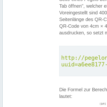
Tab öffnen", welcher 
Voreingestellt sind 4
Seitenlänge des QR-C
QR-Code von 4cm × 4c
ausdrucken, so setzt 
http://pegelo
uuid=a6ee8177
Die Formel zur Berech
lautet:
			(DPI × Druckkantenlänge in cm) ÷ 2,54 = Kantenlänge in Pixel
