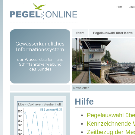
Hilfe
Link
Start
Pegelauswahl über Karte
Newsletter
Hilfe
Elbe - Cuxhaven Steubenhöft
Pegelauswahl übe
Kennzeichnende 
Zeitbezug der Me