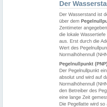
Der Wasserst
Der Wasserstand ist d
über dem
Pegelnullp
Zentimeter angegeben
die lokale Wassertie
aus. Erst durch die A
Wert des Pegelnullpun
Normalhöhennull (NHN
Pegelnullpunkt (PNP)
Der Pegelnullpunkt ei
absolut und wird auf
Normalhöhennull (NHN
den Betreiber des Pege
eine lange Zeit geme
Die Pegellatte wird s