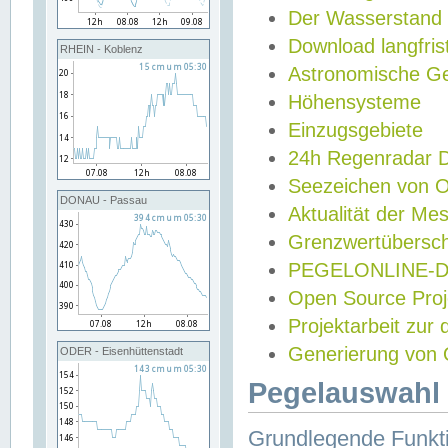
Der Wasserstand
Download langfris
RHEIN - Koblenz
Astronomische Gez
Höhensysteme
Einzugsgebiete
24h Regenradar
Seezeichen von 
DONAU - Passau
Aktualität der Me
Grenzwertübersch
PEGELONLINE-Di
Open Source Projek
Projektarbeit zur
Generierung von 
ODER - Eisenhüttenstadt
Pegelauswahl 
Grundlegende Funkti