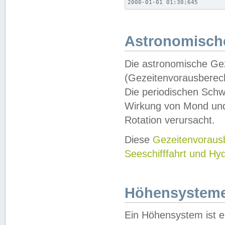
2000-01-01 01:30;645
Astronomische
Die astronomische Gez
(Gezeitenvorausberec
Die periodischen Schw
Wirkung von Mond und
Rotation verursacht.
Diese
Gezeitenvorau
Seeschifffahrt und Hy
Höhensystem
Ein Höhensystem ist e