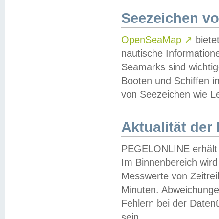
Seezeichen v
OpenSeaMap
↗
biete
nautische Information
Seamarks sind wichtig
Booten und Schiffen i
von Seezeichen wie Le
Aktualität der
PEGELONLINE erhält u
Im Binnenbereich wird 
Messwerte von Zeitreih
Minuten. Abweichungen
Fehlern bei der Daten
sein.