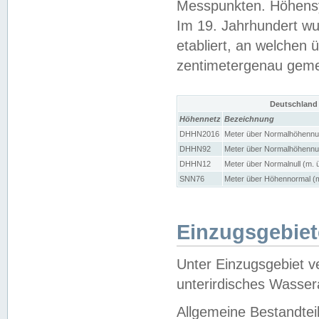
Messpunkten. Höhensy
Im 19. Jahrhundert wu
etabliert, an welchen 
zentimetergenau gem
Deutschland
Höhennetz
Bezeichnung
DHHN2016
Meter über Normalhöhennul
DHHN92
Meter über Normalhöhennul
DHHN12
Meter über Normalnull (m. 
SNN76
Meter über Höhennormal (m
Einzugsgebiet
Unter Einzugsgebiet v
unterirdisches Wasser
Allgemeine Bestandtei