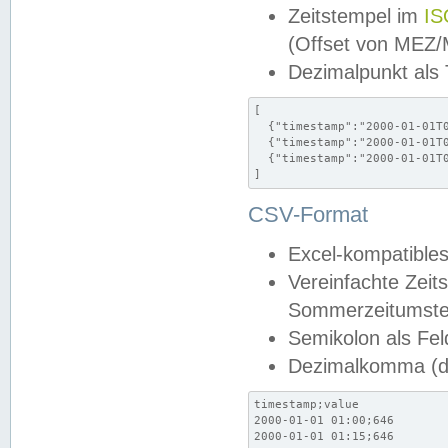
Zeitstempel im
IS
(Offset von MEZ
Dezimalpunkt als
[

  {"timestamp":"2000-01-01T0
  {"timestamp":"2000-01-01T0
  {"timestamp":"2000-01-01T0
]
CSV-Format
Excel-kompatibles
Vereinfachte Zeit
Sommerzeitumstel
Semikolon als Fel
Dezimalkomma (de
timestamp;value

2000-01-01 01:00;646

2000-01-01 01:15;646
