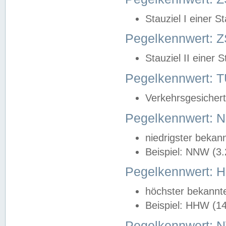
Stauziel I einer S
Pegelkennwert: Z
Stauziel II einer 
Pegelkennwert:
Verkehrsgesichert
Pegelkennwert:
niedrigster bekan
Beispiel: NNW (3
Pegelkennwert:
höchster bekannt
Beispiel: HHW (1
Pegelkennwert: 