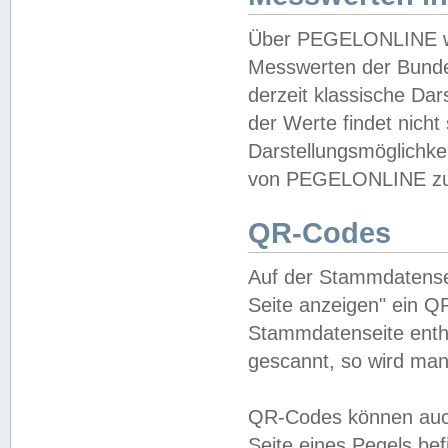
Über PEGELONLINE wer
Messwerten der Bundes
derzeit klassische Da
der Werte findet nicht 
Darstellungsmöglichkei
von PEGELONLINE zu 
QR-Codes
Auf der Stammdatensei
Seite anzeigen" ein Q
Stammdatenseite enthä
gescannt, so wird man
QR-Codes können auc
Seite eines Pegels be