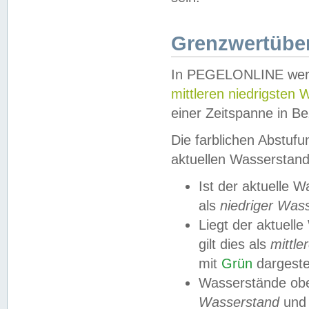
Grenzwertüber
In PEGELONLINE werde
mittleren niedrigsten
einer Zeitspanne in Be
Die farblichen Abstuf
aktuellen Wasserstand
Ist der aktuelle 
als
niedriger Was
Liegt der aktue
gilt dies als
mittle
mit
Grün
dargestel
Wasserstände obe
Wasserstand
und