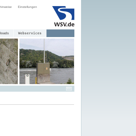
hinweise
Einstellungen
loads
Webservices