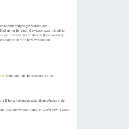
esländern festgelegte Marken des
Sind immer für einen Gewässerabschnitt gültig.
. Bei Erreichen dieser Marken (Hochwasser)
erabschnitt in Kraft bzw. werden bei
tem
. Siehe auch die Informationen zum
 (z.B bei anhaltenden ablandigen Winden in der
drigster Gezeitenwasserstande (NGzW) bzw. "Lowest