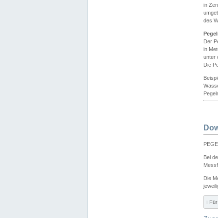
in Ze
umgeb
des W
Pegel
Der P
in Me
unter
Die Pe
Beisp
Wasse
Pegeln
Dow
PEGEL
Bei d
Messf
Die M
jeweil
ℹ️ F