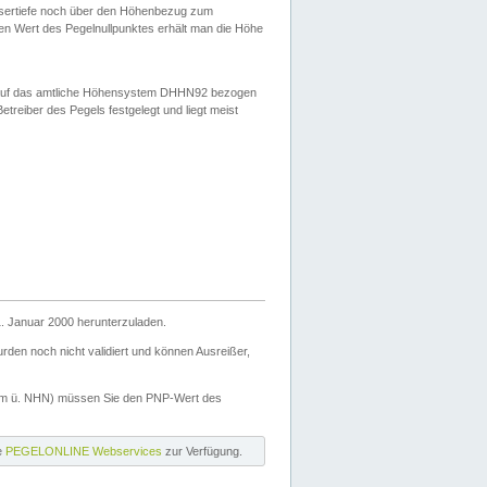
ssertiefe noch über den Höhenbezug zum
en Wert des Pegelnullpunktes erhält man die Höhe
d auf das amtliche Höhensystem DHHN92 bezogen
reiber des Pegels festgelegt und liegt meist
. Januar 2000 herunterzuladen.
den noch nicht validiert und können Ausreißer,
(m ü. NHN) müssen Sie den PNP-Wert des
ie
PEGELONLINE Webservices
zur Verfügung.