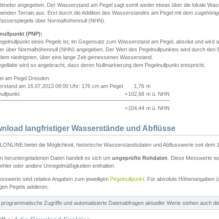
ntimeter angegeben. Der Wasserstand am Pegel sagt somit weder etwas über die lokale Wa
enden Terrain aus. Erst durch die Addition des Wasserstandes am Pegel mit dem zugehörig
asserspiegels über Normalhöhennull (NHN).
nullpunkt (PNP):
egelnullpunkt eines Pegels ist, im Gegensatz zum Wasserstand am Pegel, absolut und wir
ter über Normalhöhennull (NHN) angegeben. Der Wert des Pegelnullpunktes wird durch den Bet
 dem niedrigsten, über eine lange Zeit gemessenen Wasserstand.
gellatte wird so angebracht, dass deren Nullmarkierung dem Pegelnullpunkt entspricht.
iel am Pegel Dresden:
rstand am 16.07.2013 08:00 Uhr: 176 cm am Pegel
1,76
m
ullpunkt
+
102,68
m ü. NHN
=
104,44
m ü. NHN
nload langfristiger Wasserstände und Abflüsse
ONLINE bietet die Möglichkeit, historische Wasserstandsdaten und Abflusswerte seit dem 1
en heruntergeladenen Daten handelt es sich um
ungeprüfte Rohdaten
. Diese Messwerte wur
ehler oder andere Unregelmäßigkeiten enthalten.
esswerte sind relative Angaben zum jeweiligen
Pegelnullpunkt
. Für absolute Höhenangaben 
igen Pegels addieren.
ür programmatische Zugriffe und automatisierte Datenabfragen aktueller Werte stehen auch d