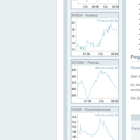
RHEIN - Koblenz
Peg
DONAU - Passau
Grund
über 
Ist Ja
ersche
Die Ze
ODER - Eisenhüttenstadt
Para