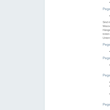
Pege
Sind 
Wasser
Hänge
treten
Unter
Pege
Pege
Pege
Pege