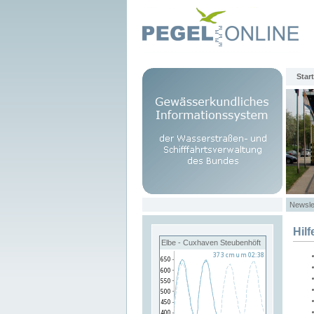
Start
Newsle
Hilf
Elbe - Cuxhaven Steubenhöft