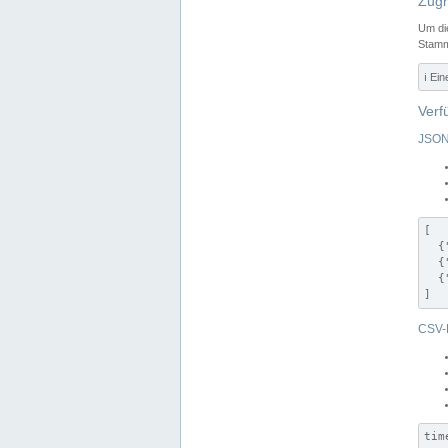
Zugr
Um di
Stamm
ℹ️ Ei
Verf
JSON
[

  {
  {
  {
]
CSV-
tim