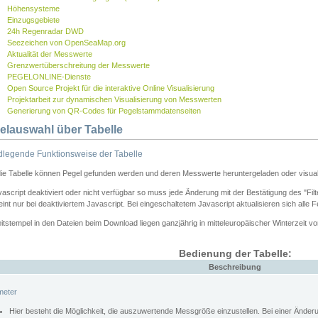
Höhensysteme
Einzugsgebiete
24h Regenradar DWD
Seezeichen von OpenSeaMap.org
Aktualität der Messwerte
Grenzwertüberschreitung der Messwerte
PEGELONLINE-Dienste
Open Source Projekt für die interaktive Online Visualisierung
Projektarbeit zur dynamischen Visualisierung von Messwerten
Generierung von QR-Codes für Pegelstammdatenseiten
elauswahl über Tabelle
legende Funktionsweise der Tabelle
die Tabelle können Pegel gefunden werden und deren Messwerte heruntergeladen oder visuali
vascript deaktiviert oder nicht verfügbar so muss jede Änderung mit der Bestätigung des "Filt
int nur bei deaktiviertem Javascript. Bei eingeschaltetem Javascript aktualisieren sich alle 
itstempel in den Dateien beim Download liegen ganzjährig in mitteleuropäischer Winterzeit vo
Bedienung der Tabelle:
Beschreibung
meter
Hier besteht die Möglichkeit, die auszuwertende Messgröße einzustellen. Bei einer Ände