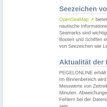
Seezeichen v
OpenSeaMap
↗
biete
nautische Information
Seamarks sind wichtig
Booten und Schiffen i
von Seezeichen wie Le
Aktualität der
PEGELONLINE erhält u
Im Binnenbereich wird 
Messwerte von Zeitreih
Minuten. Abweichungen
Fehlern bei der Daten
sein.