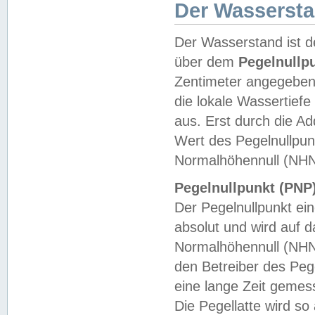
Der Wasserst
Der Wasserstand ist d
über dem
Pegelnullp
Zentimeter angegeben
die lokale Wassertie
aus. Erst durch die A
Wert des Pegelnullpun
Normalhöhennull (NHN
Pegelnullpunkt (PNP)
Der Pegelnullpunkt ei
absolut und wird auf
Normalhöhennull (NHN
den Betreiber des Pege
eine lange Zeit geme
Die Pegellatte wird s