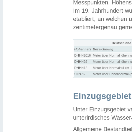
Messpunkten. Höhensy
Im 19. Jahrhundert wu
etabliert, an welchen 
zentimetergenau gem
Deutschland
Höhennetz
Bezeichnung
DHHN2016
Meter über Normalhöhennul
DHHN92
Meter über Normalhöhennul
DHHN12
Meter über Normalnull (m. 
SNN76
Meter über Höhennormal (m
Einzugsgebiet
Unter Einzugsgebiet v
unterirdisches Wasser
Allgemeine Bestandtei