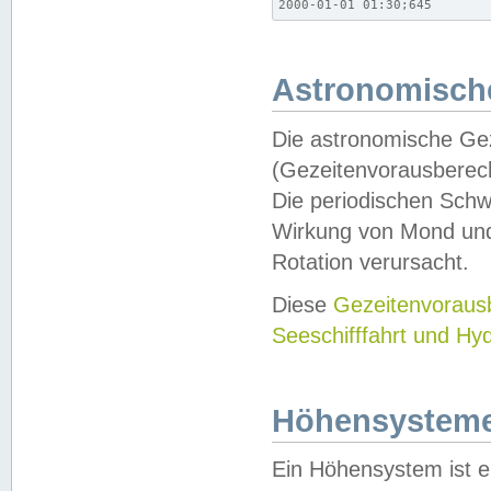
2000-01-01 01:30;645
Astronomische
Die astronomische Gez
(Gezeitenvorausberec
Die periodischen Schw
Wirkung von Mond und
Rotation verursacht.
Diese
Gezeitenvorau
Seeschifffahrt und Hy
Höhensystem
Ein Höhensystem ist e