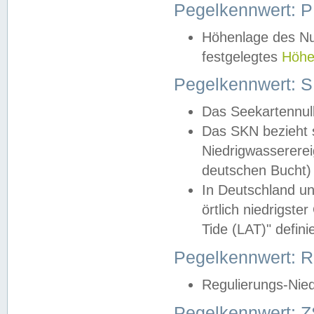
Pegelkennwert: 
Höhenlage des Nul
festgelegtes
Höhe
Pegelkennwert: 
Das Seekartennull
Das SKN bezieht s
Niedrigwassererei
deutschen Bucht) 
In Deutschland un
örtlich niedrigst
Tide (LAT)" definie
Pegelkennwert:
Regulierungs-Nie
Pegelkennwert: Z