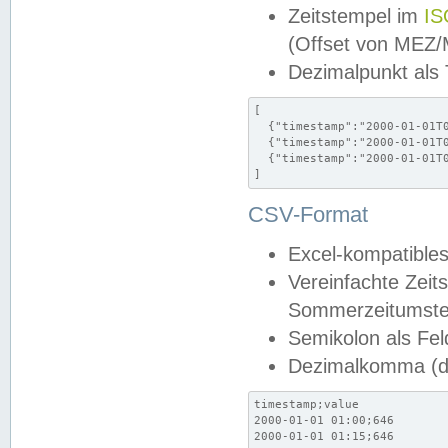
Zeitstempel im
IS
(Offset von MEZ
Dezimalpunkt als
[

  {"timestamp":"2000-01-01T0
  {"timestamp":"2000-01-01T0
  {"timestamp":"2000-01-01T0
]
CSV-Format
Excel-kompatibles
Vereinfachte Zeit
Sommerzeitumstel
Semikolon als Fel
Dezimalkomma (de
timestamp;value

2000-01-01 01:00;646

2000-01-01 01:15;646
