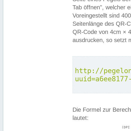
Tab öffnen", welcher 
Voreingestellt sind 4
Seitenlänge des QR-C
QR-Code von 4cm × 4c
ausdrucken, so setzt 
http://pegelo
uuid=a6ee8177
Die Formel zur Berech
lautet:
			(DPI × Druckkantenlänge in cm) ÷ 2,54 = Kantenlänge in Pixel
