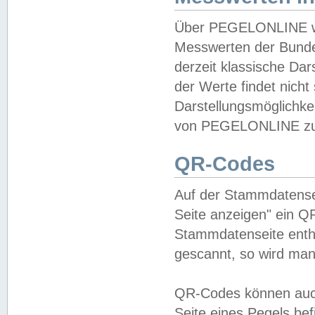
Über PEGELONLINE wer
Messwerten der Bundes
derzeit klassische Da
der Werte findet nicht 
Darstellungsmöglichkei
von PEGELONLINE zu 
QR-Codes
Auf der Stammdatensei
Seite anzeigen" ein Q
Stammdatenseite enthä
gescannt, so wird man
QR-Codes können auc
Seite eines Pegels be