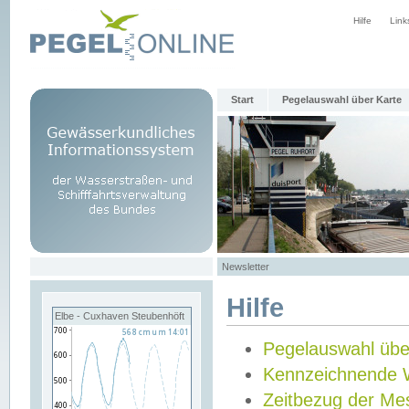
Hilfe
Link
Start
Pegelauswahl über Karte
Newsletter
Hilfe
Elbe - Cuxhaven Steubenhöft
Pegelauswahl übe
Kennzeichnende 
Zeitbezug der Me