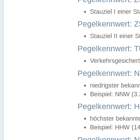
Stauziel I einer S
Pegelkennwert: Z
Stauziel II einer 
Pegelkennwert:
Verkehrsgesichert
Pegelkennwert:
niedrigster bekan
Beispiel: NNW (3
Pegelkennwert:
höchster bekannt
Beispiel: HHW (1
Pegelkennwert: 