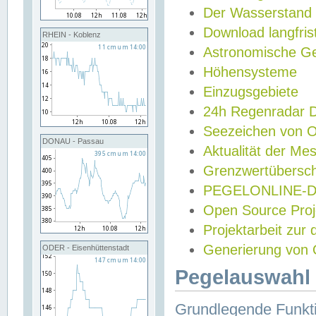
Der Wasserstand
Download langfris
RHEIN - Koblenz
Astronomische Gez
Höhensysteme
Einzugsgebiete
24h Regenradar
Seezeichen von 
DONAU - Passau
Aktualität der Me
Grenzwertübersch
PEGELONLINE-Di
Open Source Projek
Projektarbeit zur
Generierung von 
ODER - Eisenhüttenstadt
Pegelauswahl 
Grundlegende Funkti