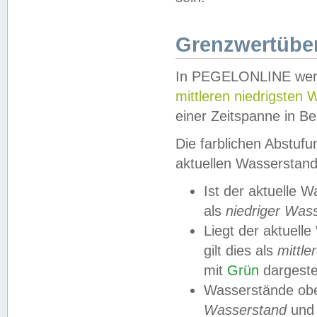
Grenzwertüber
In PEGELONLINE werde
mittleren niedrigsten
einer Zeitspanne in Be
Die farblichen Abstuf
aktuellen Wasserstand
Ist der aktuelle 
als
niedriger Was
Liegt der aktue
gilt dies als
mittle
mit
Grün
dargestel
Wasserstände obe
Wasserstand
und