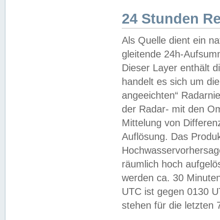
24 Stunden R
Als Quelle dient ein n
gleitende 24h-Aufsum
Dieser Layer enthält
handelt es sich um di
angeeichten“ Radarnie
der Radar- mit den O
Mittelung von Differe
Auflösung. Das Produk
Hochwasservorhersagez
räumlich hoch aufgelö
werden ca. 30 Minuten
UTC ist gegen 0130 UTC
stehen für die letzten