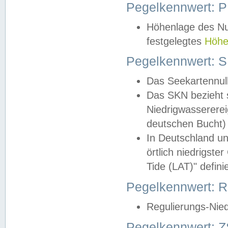
Pegelkennwert: 
Höhenlage des Nul
festgelegtes
Höhe
Pegelkennwert: 
Das Seekartennull
Das SKN bezieht s
Niedrigwassererei
deutschen Bucht) 
In Deutschland un
örtlich niedrigst
Tide (LAT)" definie
Pegelkennwert:
Regulierungs-Nie
Pegelkennwert: Z