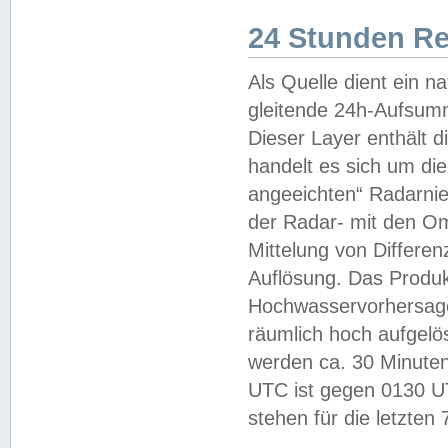
24 Stunden R
Als Quelle dient ein n
gleitende 24h-Aufsum
Dieser Layer enthält
handelt es sich um di
angeeichten“ Radarnie
der Radar- mit den O
Mittelung von Differe
Auflösung. Das Produk
Hochwasservorhersagez
räumlich hoch aufgelö
werden ca. 30 Minuten
UTC ist gegen 0130 UTC
stehen für die letzten