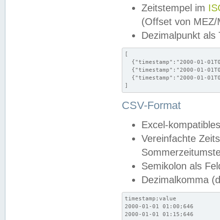
Zeitstempel im
IS
(Offset von MEZ
Dezimalpunkt als
[

  {"timestamp":"2000-01-01T0
  {"timestamp":"2000-01-01T0
  {"timestamp":"2000-01-01T0
]
CSV-Format
Excel-kompatibles
Vereinfachte Zeit
Sommerzeitumstel
Semikolon als Fel
Dezimalkomma (de
timestamp;value

2000-01-01 01:00;646

2000-01-01 01:15;646
