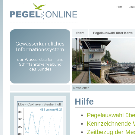
Hilfe
Link
Start
Pegelauswahl über Karte
Newsletter
Hilfe
Elbe - Cuxhaven Steubenhöft
Pegelauswahl übe
Kennzeichnende 
Zeitbezug der Me