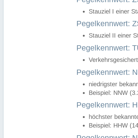
Stauziel I einer S
Pegelkennwert: Z
Stauziel II einer 
Pegelkennwert:
Verkehrsgesichert
Pegelkennwert:
niedrigster bekan
Beispiel: NNW (3
Pegelkennwert:
höchster bekannt
Beispiel: HHW (1
Pegelkennwert: 