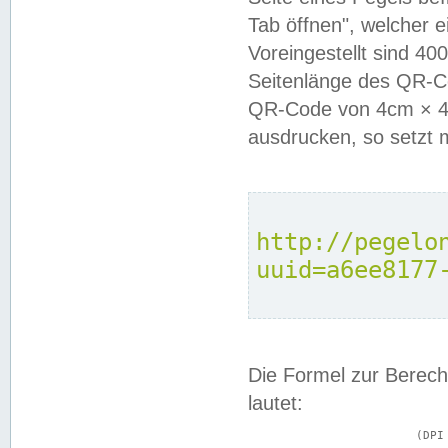
Tab öffnen", welcher 
Voreingestellt sind 4
Seitenlänge des QR-C
QR-Code von 4cm × 4c
ausdrucken, so setzt 
http://pegelo
uuid=a6ee8177
Die Formel zur Berech
lautet:
			(DPI × Druckkantenlänge in cm) ÷ 2,54 = Kantenlänge in Pixel
