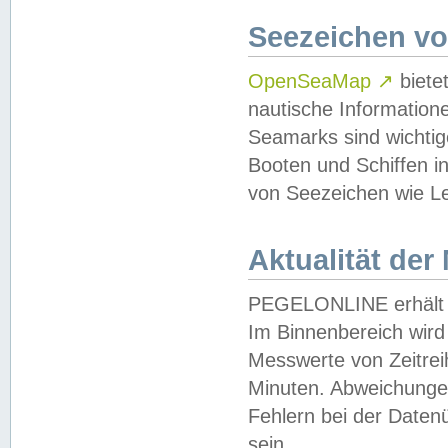
Seezeichen v
OpenSeaMap
↗
biete
nautische Information
Seamarks sind wichtig
Booten und Schiffen i
von Seezeichen wie Le
Aktualität der
PEGELONLINE erhält u
Im Binnenbereich wird 
Messwerte von Zeitreih
Minuten. Abweichungen
Fehlern bei der Daten
sein.