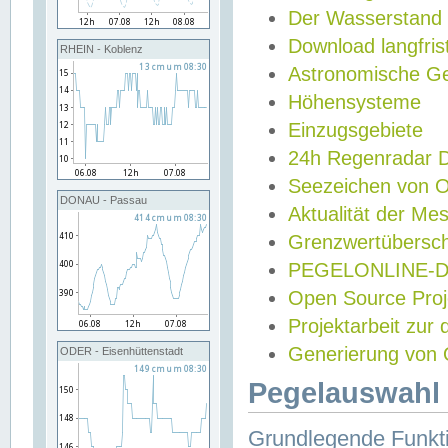
Der Wasserstand
Download langfris
RHEIN - Koblenz
Astronomische Gez
Höhensysteme
Einzugsgebiete
24h Regenradar
Seezeichen von 
DONAU - Passau
Aktualität der Me
Grenzwertübersch
PEGELONLINE-Di
Open Source Projek
Projektarbeit zur
Generierung von 
ODER - Eisenhüttenstadt
Pegelauswahl 
Grundlegende Funkti