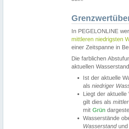
Grenzwertüber
In PEGELONLINE werde
mittleren niedrigsten
einer Zeitspanne in Be
Die farblichen Abstuf
aktuellen Wasserstand
Ist der aktuelle 
als
niedriger Was
Liegt der aktue
gilt dies als
mittle
mit
Grün
dargestel
Wasserstände obe
Wasserstand
und