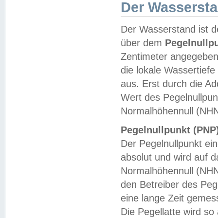
Der Wasserst
Der Wasserstand ist d
über dem
Pegelnullp
Zentimeter angegeben
die lokale Wassertie
aus. Erst durch die A
Wert des Pegelnullpun
Normalhöhennull (NHN
Pegelnullpunkt (PNP)
Der Pegelnullpunkt ei
absolut und wird auf
Normalhöhennull (NHN
den Betreiber des Pege
eine lange Zeit geme
Die Pegellatte wird s