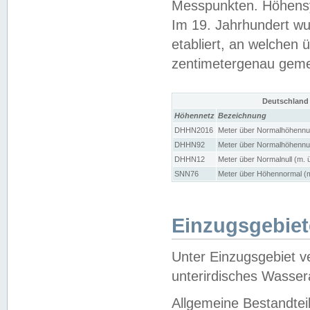
Messpunkten. Höhensy
Im 19. Jahrhundert wu
etabliert, an welchen 
zentimetergenau gem
Deutschland
Höhennetz
Bezeichnung
DHHN2016
Meter über Normalhöhennul
DHHN92
Meter über Normalhöhennul
DHHN12
Meter über Normalnull (m. 
SNN76
Meter über Höhennormal (m
Einzugsgebiet
Unter Einzugsgebiet v
unterirdisches Wasser
Allgemeine Bestandtei