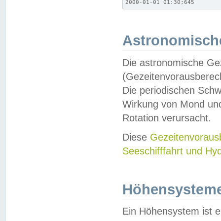
2000-01-01 01:30;645
Astronomische
Die astronomische Gez
(Gezeitenvorausberec
Die periodischen Schw
Wirkung von Mond und
Rotation verursacht.
Diese
Gezeitenvorau
Seeschifffahrt und Hy
Höhensystem
Ein Höhensystem ist e