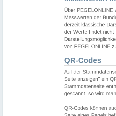
Über PEGELONLINE wer
Messwerten der Bundes
derzeit klassische Da
der Werte findet nicht 
Darstellungsmöglichkei
von PEGELONLINE zu 
QR-Codes
Auf der Stammdatensei
Seite anzeigen" ein Q
Stammdatenseite enthä
gescannt, so wird man
QR-Codes können auc
Seite eines Pegels be