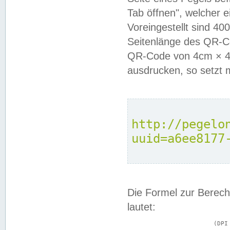
Tab öffnen", welcher 
Voreingestellt sind 4
Seitenlänge des QR-C
QR-Code von 4cm × 4c
ausdrucken, so setzt 
http://pegelo
uuid=a6ee8177
Die Formel zur Berech
lautet:
			(DPI × Druckkantenlänge in cm) ÷ 2,54 = Kantenlänge in Pixel
