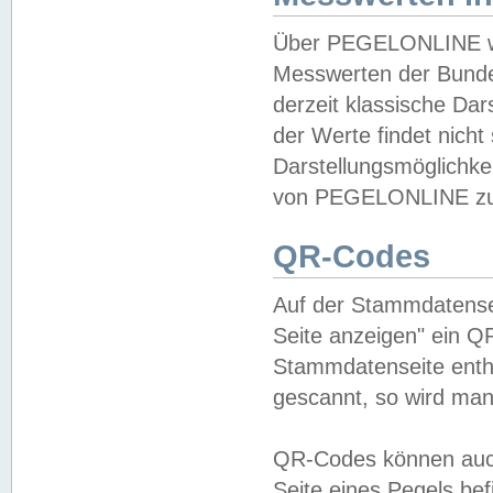
Über PEGELONLINE wer
Messwerten der Bundes
derzeit klassische Da
der Werte findet nicht 
Darstellungsmöglichkei
von PEGELONLINE zu 
QR-Codes
Auf der Stammdatensei
Seite anzeigen" ein Q
Stammdatenseite enthä
gescannt, so wird man
QR-Codes können auc
Seite eines Pegels be