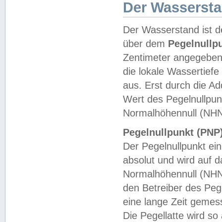
Der Wasserst
Der Wasserstand ist d
über dem
Pegelnullp
Zentimeter angegeben
die lokale Wassertie
aus. Erst durch die A
Wert des Pegelnullpun
Normalhöhennull (NHN
Pegelnullpunkt (PNP)
Der Pegelnullpunkt ei
absolut und wird auf
Normalhöhennull (NHN
den Betreiber des Pege
eine lange Zeit geme
Die Pegellatte wird s