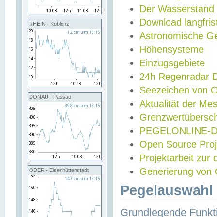
Der Wasserstand
Download langfris
RHEIN - Koblenz
Astronomische Gez
Höhensysteme
Einzugsgebiete
24h Regenradar
Seezeichen von 
DONAU - Passau
Aktualität der Me
Grenzwertübersch
PEGELONLINE-Di
Open Source Projek
Projektarbeit zur
Generierung von 
ODER - Eisenhüttenstadt
Pegelauswahl 
Grundlegende Funkti