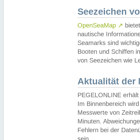
Seezeichen v
OpenSeaMap
↗
biete
nautische Information
Seamarks sind wichtig
Booten und Schiffen i
von Seezeichen wie Le
Aktualität der
PEGELONLINE erhält u
Im Binnenbereich wird 
Messwerte von Zeitreih
Minuten. Abweichungen
Fehlern bei der Daten
sein.