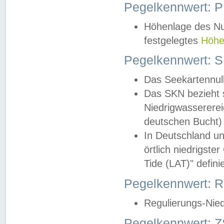
Pegelkennwert: 
Höhenlage des Nul
festgelegtes
Höhe
Pegelkennwert: 
Das Seekartennull
Das SKN bezieht s
Niedrigwassererei
deutschen Bucht) 
In Deutschland un
örtlich niedrigst
Tide (LAT)" definie
Pegelkennwert:
Regulierungs-Nie
Pegelkennwert: Z