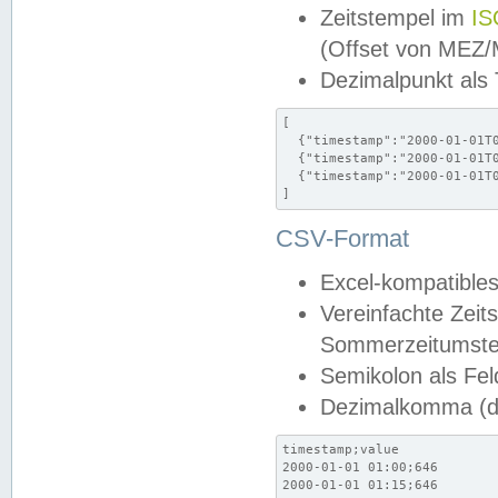
Zeitstempel im
IS
(Offset von MEZ
Dezimalpunkt als
[

  {"timestamp":"2000-01-01T0
  {"timestamp":"2000-01-01T0
  {"timestamp":"2000-01-01T0
]
CSV-Format
Excel-kompatibles
Vereinfachte Zeit
Sommerzeitumstel
Semikolon als Fel
Dezimalkomma (de
timestamp;value

2000-01-01 01:00;646

2000-01-01 01:15;646
