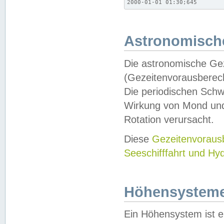
2000-01-01 01:30;645
Astronomische
Die astronomische Gez
(Gezeitenvorausberec
Die periodischen Schw
Wirkung von Mond und
Rotation verursacht.
Diese
Gezeitenvorau
Seeschifffahrt und Hy
Höhensystem
Ein Höhensystem ist e