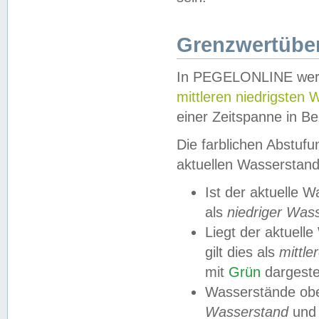
Grenzwertüber
In PEGELONLINE werde
mittleren niedrigsten
einer Zeitspanne in Be
Die farblichen Abstuf
aktuellen Wasserstand
Ist der aktuelle 
als
niedriger Was
Liegt der aktue
gilt dies als
mittle
mit
Grün
dargestel
Wasserstände obe
Wasserstand
und