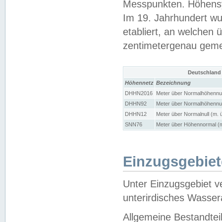
Messpunkten. Höhensy
Im 19. Jahrhundert wu
etabliert, an welchen 
zentimetergenau gem
Deutschland
Höhennetz
Bezeichnung
DHHN2016
Meter über Normalhöhennul
DHHN92
Meter über Normalhöhennul
DHHN12
Meter über Normalnull (m. 
SNN76
Meter über Höhennormal (m
Einzugsgebiet
Unter Einzugsgebiet v
unterirdisches Wasser
Allgemeine Bestandtei