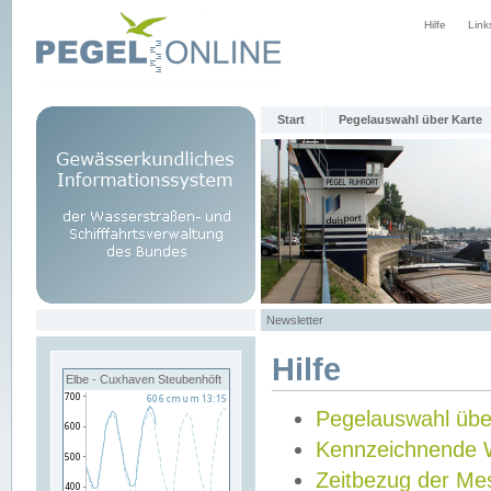
Hilfe
Link
Start
Pegelauswahl über Karte
Newsletter
Hilfe
Elbe - Cuxhaven Steubenhöft
Pegelauswahl übe
Kennzeichnende 
Zeitbezug der Me