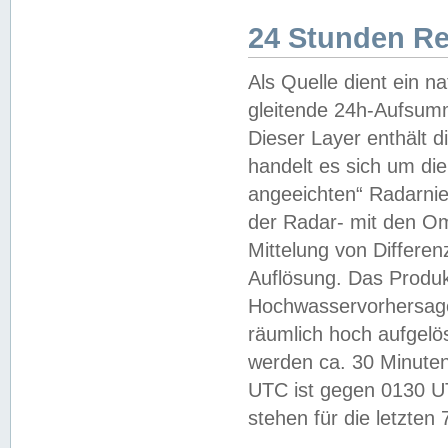
24 Stunden R
Als Quelle dient ein n
gleitende 24h-Aufsum
Dieser Layer enthält
handelt es sich um di
angeeichten“ Radarnie
der Radar- mit den O
Mittelung von Differe
Auflösung. Das Produk
Hochwasservorhersagez
räumlich hoch aufgelö
werden ca. 30 Minuten
UTC ist gegen 0130 UTC
stehen für die letzten