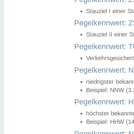
Stauziel I einer S
Pegelkennwert: Z
Stauziel II einer 
Pegelkennwert:
Verkehrsgesichert
Pegelkennwert:
niedrigster bekan
Beispiel: NNW (3
Pegelkennwert:
höchster bekannt
Beispiel: HHW (1
Pegelkennwert: 