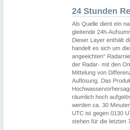
24 Stunden R
Als Quelle dient ein n
gleitende 24h-Aufsum
Dieser Layer enthält
handelt es sich um di
angeeichten“ Radarnie
der Radar- mit den O
Mittelung von Differe
Auflösung. Das Produk
Hochwasservorhersagez
räumlich hoch aufgelö
werden ca. 30 Minuten
UTC ist gegen 0130 UTC
stehen für die letzten