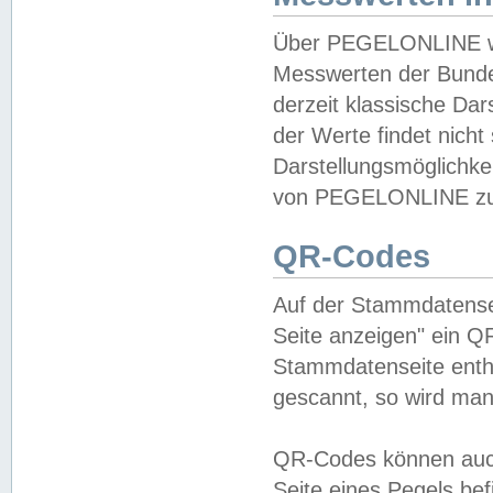
Über PEGELONLINE wer
Messwerten der Bundes
derzeit klassische Da
der Werte findet nicht 
Darstellungsmöglichkei
von PEGELONLINE zu 
QR-Codes
Auf der Stammdatensei
Seite anzeigen" ein Q
Stammdatenseite enthä
gescannt, so wird man
QR-Codes können auc
Seite eines Pegels be