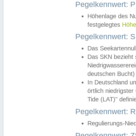
Pegelkennwert: 
Höhenlage des Nul
festgelegtes
Höhe
Pegelkennwert: 
Das Seekartennull
Das SKN bezieht s
Niedrigwassererei
deutschen Bucht) 
In Deutschland un
örtlich niedrigst
Tide (LAT)" definie
Pegelkennwert:
Regulierungs-Nie
Pegelkennwert: Z