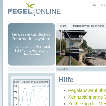
Hilfe
Link
Start
Pegelauswahl über Karte
Newsletter
Hilfe
Elbe - Cuxhaven Steubenhöft
Pegelauswahl übe
Kennzeichnende 
Zeitbezug der Me