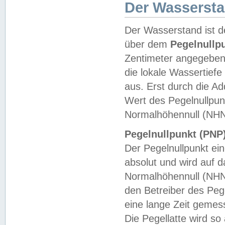
Der Wasserst
Der Wasserstand ist d
über dem
Pegelnullp
Zentimeter angegeben
die lokale Wassertie
aus. Erst durch die A
Wert des Pegelnullpun
Normalhöhennull (NHN
Pegelnullpunkt (PNP)
Der Pegelnullpunkt ei
absolut und wird auf
Normalhöhennull (NHN
den Betreiber des Pege
eine lange Zeit geme
Die Pegellatte wird s