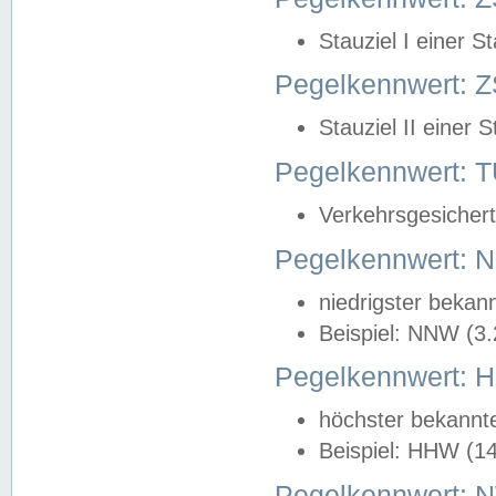
Stauziel I einer S
Pegelkennwert: Z
Stauziel II einer 
Pegelkennwert:
Verkehrsgesichert
Pegelkennwert:
niedrigster bekan
Beispiel: NNW (3
Pegelkennwert:
höchster bekannt
Beispiel: HHW (1
Pegelkennwert: 