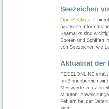
Seezeichen v
OpenSeaMap
↗
biete
nautische Information
Seamarks sind wichtig
Booten und Schiffen i
von Seezeichen wie Le
Aktualität der
PEGELONLINE erhält u
Im Binnenbereich wird 
Messwerte von Zeitreih
Minuten. Abweichungen
Fehlern bei der Daten
sein.