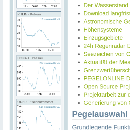
Der Wasserstand
Download langfris
RHEIN - Koblenz
Astronomische Gez
Höhensysteme
Einzugsgebiete
24h Regenradar
Seezeichen von 
DONAU - Passau
Aktualität der Me
Grenzwertübersch
PEGELONLINE-Di
Open Source Projek
Projektarbeit zur
Generierung von 
ODER - Eisenhüttenstadt
Pegelauswahl 
Grundlegende Funkti