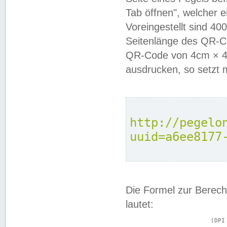
Tab öffnen", welcher 
Voreingestellt sind 4
Seitenlänge des QR-C
QR-Code von 4cm × 4c
ausdrucken, so setzt 
http://pegelo
uuid=a6ee8177
Die Formel zur Berech
lautet:
			(DPI × Druckkantenlänge in cm) ÷ 2,54 = Kantenlänge in Pixel
