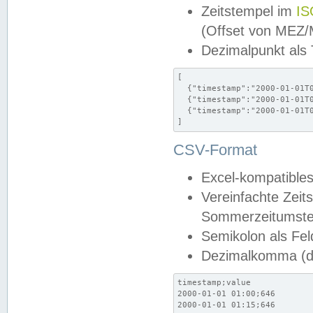
Zeitstempel im
IS
(Offset von MEZ
Dezimalpunkt als
[

  {"timestamp":"2000-01-01T0
  {"timestamp":"2000-01-01T0
  {"timestamp":"2000-01-01T0
]
CSV-Format
Excel-kompatibles
Vereinfachte Zeit
Sommerzeitumstel
Semikolon als Fel
Dezimalkomma (de
timestamp;value

2000-01-01 01:00;646

2000-01-01 01:15;646
