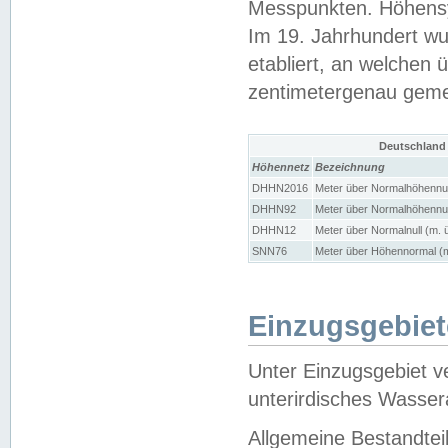
Messpunkten. Höhensy
Im 19. Jahrhundert wu
etabliert, an welchen 
zentimetergenau gem
Deutschland
Höhennetz
Bezeichnung
DHHN2016
Meter über Normalhöhennul
DHHN92
Meter über Normalhöhennul
DHHN12
Meter über Normalnull (m. 
SNN76
Meter über Höhennormal (m
Einzugsgebiet
Unter Einzugsgebiet v
unterirdisches Wasser
Allgemeine Bestandtei