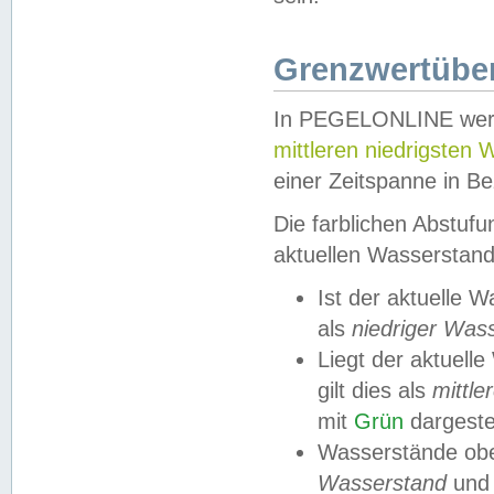
Grenzwertüber
In PEGELONLINE werde
mittleren niedrigsten
einer Zeitspanne in Be
Die farblichen Abstuf
aktuellen Wasserstand
Ist der aktuelle 
als
niedriger Was
Liegt der aktue
gilt dies als
mittle
mit
Grün
dargestel
Wasserstände obe
Wasserstand
und