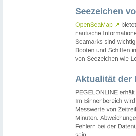
Seezeichen v
OpenSeaMap
↗
biete
nautische Information
Seamarks sind wichtig
Booten und Schiffen i
von Seezeichen wie Le
Aktualität der
PEGELONLINE erhält u
Im Binnenbereich wird 
Messwerte von Zeitreih
Minuten. Abweichungen
Fehlern bei der Daten
sein.