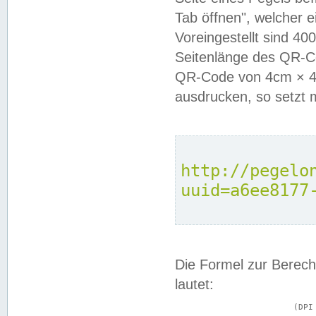
Tab öffnen", welcher 
Voreingestellt sind 4
Seitenlänge des QR-C
QR-Code von 4cm × 4c
ausdrucken, so setzt 
http://pegelo
uuid=a6ee8177
Die Formel zur Berech
lautet:
			(DPI × Druckkantenlänge in cm) ÷ 2,54 = Kantenlänge in Pixel
