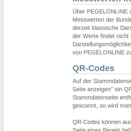
Über PEGELONLINE wer
Messwerten der Bundes
derzeit klassische Da
der Werte findet nicht 
Darstellungsmöglichkei
von PEGELONLINE zu 
QR-Codes
Auf der Stammdatensei
Seite anzeigen" ein Q
Stammdatenseite enthä
gescannt, so wird man
QR-Codes können auc
Seite eines Pegels be