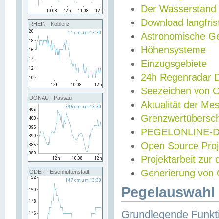
Der Wasserstand
Download langfris
RHEIN - Koblenz
Astronomische Gez
Höhensysteme
Einzugsgebiete
24h Regenradar
Seezeichen von 
DONAU - Passau
Aktualität der Me
Grenzwertübersch
PEGELONLINE-Di
Open Source Projek
Projektarbeit zur
Generierung von 
ODER - Eisenhüttenstadt
Pegelauswahl 
Grundlegende Funkti