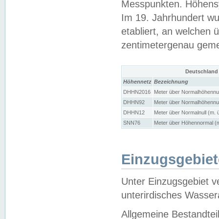
Messpunkten. Höhensy
Im 19. Jahrhundert wu
etabliert, an welchen 
zentimetergenau gem
Deutschland
Höhennetz
Bezeichnung
DHHN2016
Meter über Normalhöhennul
DHHN92
Meter über Normalhöhennul
DHHN12
Meter über Normalnull (m. 
SNN76
Meter über Höhennormal (m
Einzugsgebiet
Unter Einzugsgebiet v
unterirdisches Wasser
Allgemeine Bestandtei