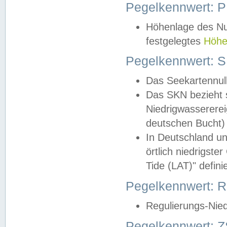
Pegelkennwert: 
Höhenlage des Nul
festgelegtes
Höhe
Pegelkennwert: 
Das Seekartennull
Das SKN bezieht s
Niedrigwassererei
deutschen Bucht) 
In Deutschland un
örtlich niedrigst
Tide (LAT)" definie
Pegelkennwert:
Regulierungs-Nie
Pegelkennwert: Z