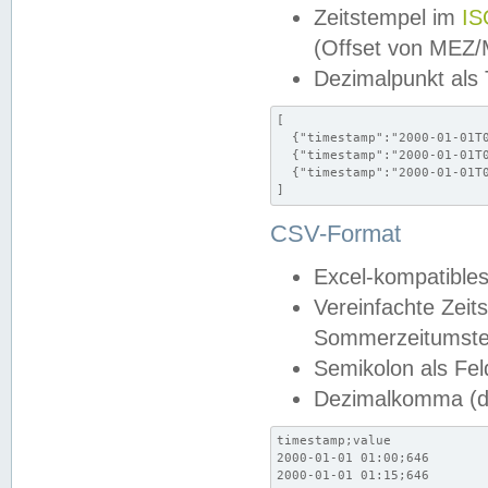
Zeitstempel im
IS
(Offset von MEZ
Dezimalpunkt als
[

  {"timestamp":"2000-01-01T0
  {"timestamp":"2000-01-01T0
  {"timestamp":"2000-01-01T0
]
CSV-Format
Excel-kompatibles
Vereinfachte Zeit
Sommerzeitumstel
Semikolon als Fel
Dezimalkomma (de
timestamp;value

2000-01-01 01:00;646

2000-01-01 01:15;646
