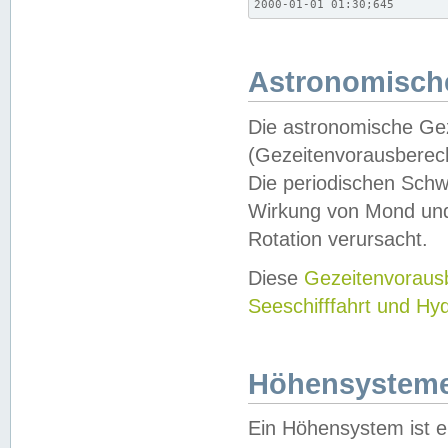
2000-01-01 01:30;645
Astronomische
Die astronomische Gez
(Gezeitenvorausberec
Die periodischen Schw
Wirkung von Mond und
Rotation verursacht.
Diese
Gezeitenvorau
Seeschifffahrt und Hy
Höhensystem
Ein Höhensystem ist e