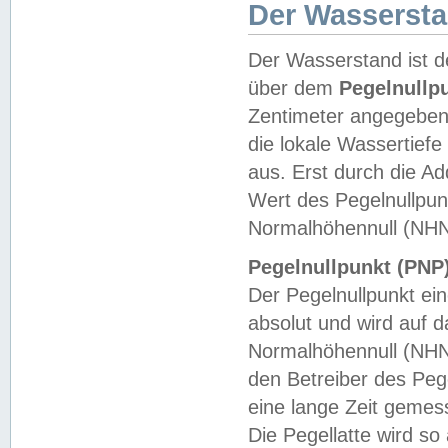
Der Wasserst
Der Wasserstand ist d
über dem
Pegelnullp
Zentimeter angegeben
die lokale Wassertie
aus. Erst durch die A
Wert des Pegelnullpun
Normalhöhennull (NHN
Pegelnullpunkt (PNP)
Der Pegelnullpunkt ei
absolut und wird auf
Normalhöhennull (NHN
den Betreiber des Pege
eine lange Zeit geme
Die Pegellatte wird s