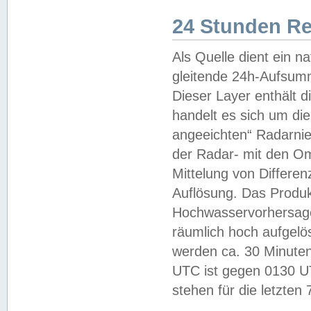
24 Stunden R
Als Quelle dient ein n
gleitende 24h-Aufsum
Dieser Layer enthält
handelt es sich um di
angeeichten“ Radarnie
der Radar- mit den O
Mittelung von Differe
Auflösung. Das Produk
Hochwasservorhersagez
räumlich hoch aufgelö
werden ca. 30 Minuten
UTC ist gegen 0130 UTC
stehen für die letzten