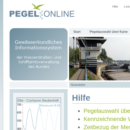
Hilfe
Link
Start
Pegelauswahl über Karte
Newsletter
Hilfe
Elbe - Cuxhaven Steubenhöft
Pegelauswahl übe
Kennzeichnende 
Zeitbezug der Me