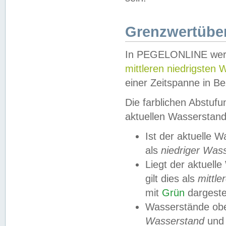
Grenzwertüber
In PEGELONLINE werde
mittleren niedrigsten
einer Zeitspanne in Be
Die farblichen Abstuf
aktuellen Wasserstand
Ist der aktuelle 
als
niedriger Was
Liegt der aktue
gilt dies als
mittle
mit
Grün
dargestel
Wasserstände obe
Wasserstand
und