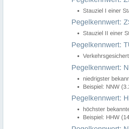
Stauziel I einer S
Pegelkennwert: Z
Stauziel II einer 
Pegelkennwert:
Verkehrsgesichert
Pegelkennwert:
niedrigster bekan
Beispiel: NNW (3
Pegelkennwert:
höchster bekannt
Beispiel: HHW (1
Pegelkennwert: 