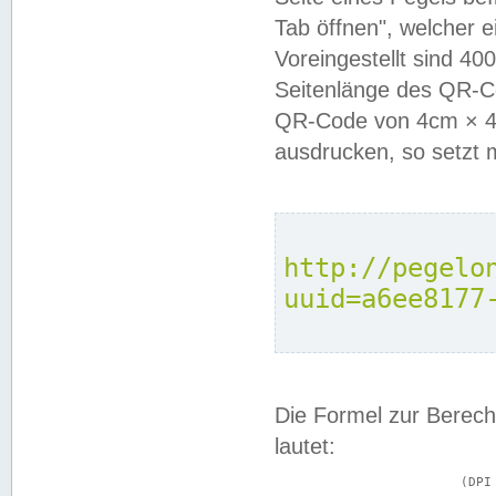
Tab öffnen", welcher 
Voreingestellt sind 4
Seitenlänge des QR-C
QR-Code von 4cm × 4c
ausdrucken, so setzt 
http://pegelo
uuid=a6ee8177
Die Formel zur Berech
lautet:
			(DPI × Druckkantenlänge in cm) ÷ 2,54 = Kantenlänge in Pixel
