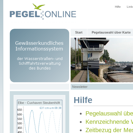
Hilfe
Link
Start
Pegelauswahl über Karte
Newsletter
Hilfe
Elbe - Cuxhaven Steubenhöft
Pegelauswahl übe
Kennzeichnende 
Zeitbezug der Me