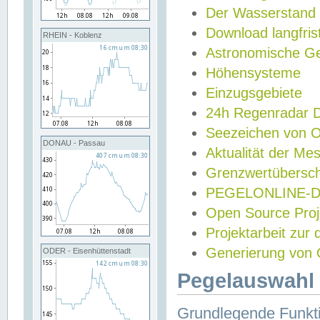
Der Wasserstand
Download langfris
RHEIN - Koblenz
Astronomische Gez
Höhensysteme
Einzugsgebiete
24h Regenradar
Seezeichen von 
DONAU - Passau
Aktualität der Me
Grenzwertübersch
PEGELONLINE-Di
Open Source Projek
Projektarbeit zur
Generierung von 
ODER - Eisenhüttenstadt
Pegelauswahl 
Grundlegende Funkti