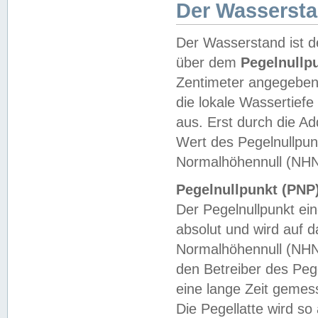
Der Wasserst
Der Wasserstand ist d
über dem
Pegelnullp
Zentimeter angegeben
die lokale Wassertie
aus. Erst durch die A
Wert des Pegelnullpun
Normalhöhennull (NHN
Pegelnullpunkt (PNP)
Der Pegelnullpunkt ei
absolut und wird auf
Normalhöhennull (NHN
den Betreiber des Pege
eine lange Zeit geme
Die Pegellatte wird s