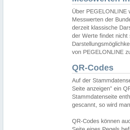
Über PEGELONLINE wer
Messwerten der Bundes
derzeit klassische Da
der Werte findet nicht 
Darstellungsmöglichkei
von PEGELONLINE zu 
QR-Codes
Auf der Stammdatensei
Seite anzeigen" ein Q
Stammdatenseite enthä
gescannt, so wird man
QR-Codes können auc
Seite eines Pegels be