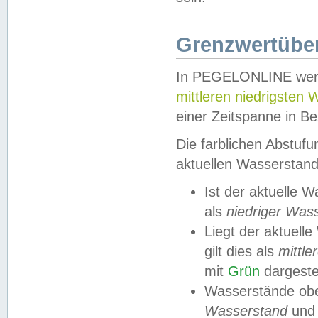
Grenzwertüber
In PEGELONLINE werde
mittleren niedrigsten
einer Zeitspanne in Be
Die farblichen Abstuf
aktuellen Wasserstand
Ist der aktuelle 
als
niedriger Was
Liegt der aktue
gilt dies als
mittle
mit
Grün
dargestel
Wasserstände obe
Wasserstand
und