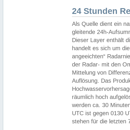
24 Stunden R
Als Quelle dient ein n
gleitende 24h-Aufsum
Dieser Layer enthält
handelt es sich um di
angeeichten“ Radarnie
der Radar- mit den O
Mittelung von Differe
Auflösung. Das Produk
Hochwasservorhersagez
räumlich hoch aufgelö
werden ca. 30 Minuten
UTC ist gegen 0130 UTC
stehen für die letzten