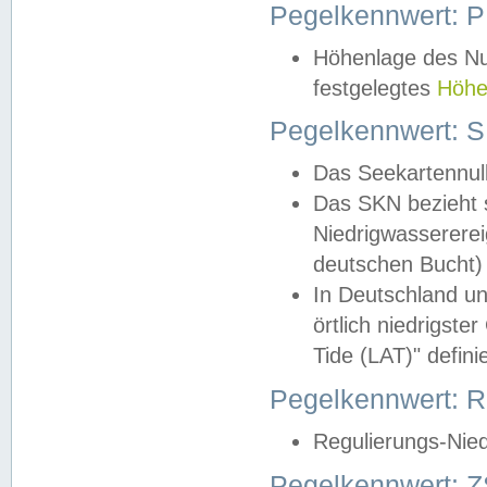
Pegelkennwert: 
Höhenlage des Nul
festgelegtes
Höhe
Pegelkennwert: 
Das Seekartennull
Das SKN bezieht s
Niedrigwassererei
deutschen Bucht) 
In Deutschland un
örtlich niedrigst
Tide (LAT)" definie
Pegelkennwert:
Regulierungs-Nie
Pegelkennwert: Z