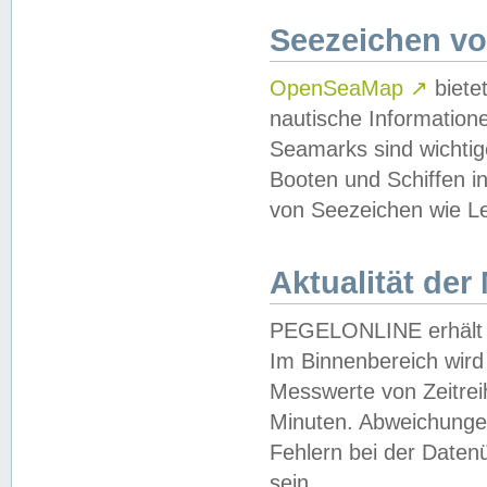
Seezeichen v
OpenSeaMap
↗
biete
nautische Information
Seamarks sind wichtig
Booten und Schiffen i
von Seezeichen wie Le
Aktualität der
PEGELONLINE erhält u
Im Binnenbereich wird 
Messwerte von Zeitreih
Minuten. Abweichungen
Fehlern bei der Daten
sein.