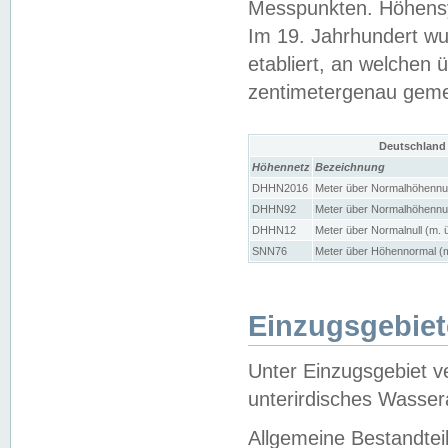
Messpunkten. Höhensy
Im 19. Jahrhundert wu
etabliert, an welchen 
zentimetergenau gem
Deutschland
Höhennetz
Bezeichnung
DHHN2016
Meter über Normalhöhennul
DHHN92
Meter über Normalhöhennul
DHHN12
Meter über Normalnull (m. 
SNN76
Meter über Höhennormal (m
Einzugsgebiet
Unter Einzugsgebiet v
unterirdisches Wasser
Allgemeine Bestandtei