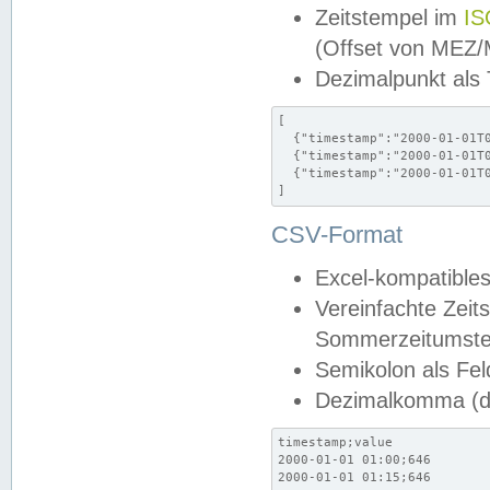
Zeitstempel im
IS
(Offset von MEZ
Dezimalpunkt als
[

  {"timestamp":"2000-01-01T0
  {"timestamp":"2000-01-01T0
  {"timestamp":"2000-01-01T0
]
CSV-Format
Excel-kompatibles
Vereinfachte Zeit
Sommerzeitumstel
Semikolon als Fel
Dezimalkomma (de
timestamp;value

2000-01-01 01:00;646

2000-01-01 01:15;646
