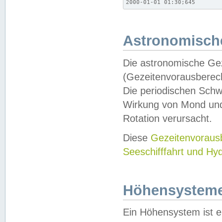
2000-01-01 01:30;645
Astronomische
Die astronomische Gez
(Gezeitenvorausberec
Die periodischen Schw
Wirkung von Mond und
Rotation verursacht.
Diese
Gezeitenvorau
Seeschifffahrt und Hy
Höhensystem
Ein Höhensystem ist e