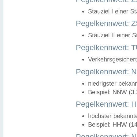
Stauziel I einer S
Pegelkennwert: Z
Stauziel II einer 
Pegelkennwert:
Verkehrsgesichert
Pegelkennwert:
niedrigster bekan
Beispiel: NNW (3
Pegelkennwert:
höchster bekannt
Beispiel: HHW (1
Pegelkennwert: 