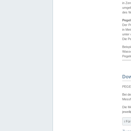
in Ze
umgeb
des W
Pegel
Der P
in Me
unter
Die Pe
Beisp
Wasse
Pegeln
Dow
PEGEL
Bei d
Messf
Die M
jeweil
ℹ️ F