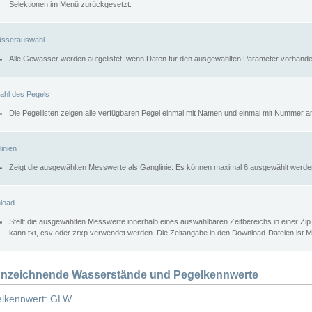
Selektionen im Menü zurückgesetzt.
sserauswahl
Alle Gewässer werden aufgelistet, wenn Daten für den ausgewählten Parameter vorhande
ahl des Pegels
Die Pegellisten zeigen alle verfügbaren Pegel einmal mit Namen und einmal mit Nummer a
inien
Zeigt die ausgewählten Messwerte als Ganglinie. Es können maximal 6 ausgewählt werde
load
Stellt die ausgewählten Messwerte innerhalb eines auswählbaren Zeitbereichs in einer Zi
kann txt, csv oder zrxp verwendet werden. Die Zeitangabe in den Download-Dateien ist 
nzeichnende Wasserstände und Pegelkennwerte
lkennwert: GLW