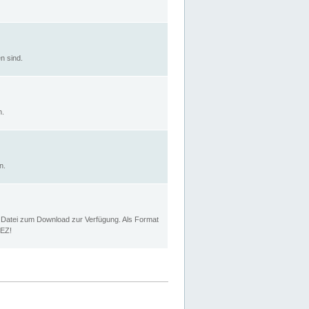
n sind.
n.
n.
p Datei zum Download zur Verfügung. Als Format
MEZ!