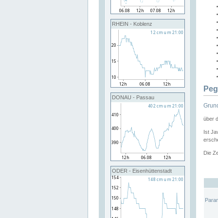
RHEIN - Koblenz
Peg
DONAU - Passau
Grund
über 
Ist Ja
ersche
Die Ze
ODER - Eisenhüttenstadt
Para