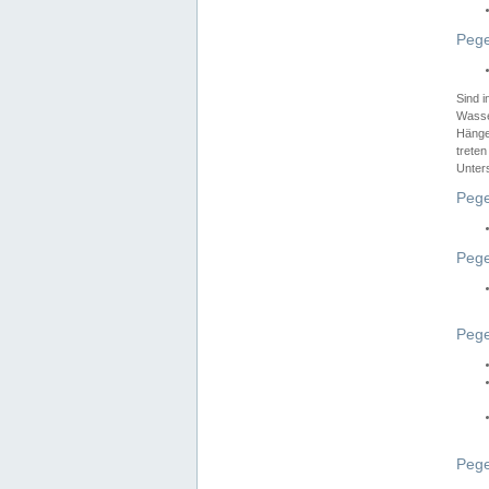
Pege
Sind 
Wasser
Hänge
treten
Unter
Pege
Pege
Pege
Pege