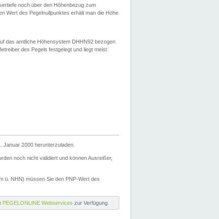
ssertiefe noch über den Höhenbezug zum
en Wert des Pegelnullpunktes erhält man die Höhe
d auf das amtliche Höhensystem DHHN92 bezogen
reiber des Pegels festgelegt und liegt meist
. Januar 2000 herunterzuladen.
den noch nicht validiert und können Ausreißer,
(m ü. NHN) müssen Sie den PNP-Wert des
ie
PEGELONLINE Webservices
zur Verfügung.