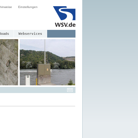
hinweise
Einstellungen
loads
Webservices