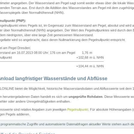
ntimeter angegeben. Der Wasserstand am Pegel sagt somit weder etwas über die lokale Wa
enden Terrain aus. Erst durch die Addition des Wasserstandes am Pegel mit dem zugehörig
asserspiegels über Normalhöhennull (NHN).
nullpunkt (PNP):
egelnullpunkt eines Pegels ist, im Gegensatz zum Wasserstand am Pegel, absolut und wir
ter über Normalhöhennull (NHN) angegeben. Der Wert des Pegelnullpunktes wird durch den Bet
 dem niedrigsten, über eine lange Zeit gemessenen Wasserstand.
gellatte wird so angebracht, dass deren Nullmarkierung dem Pegelnullpunkt entspricht.
iel am Pegel Dresden:
rstand am 16.07.2013 08:00 Uhr: 176 cm am Pegel
1,76
m
ullpunkt
+
102,68
m ü. NHN
=
104,44
m ü. NHN
nload langfristiger Wasserstände und Abflüsse
ONLINE bietet die Möglichkeit, historische Wasserstandsdaten und Abflusswerte seit dem 1
en heruntergeladenen Daten handelt es sich um
ungeprüfte Rohdaten
. Diese Messwerte wur
ehler oder andere Unregelmäßigkeiten enthalten.
esswerte sind relative Angaben zum jeweiligen
Pegelnullpunkt
. Für absolute Höhenangaben 
igen Pegels addieren.
ür programmatische Zugriffe und automatisierte Datenabfragen aktueller Werte stehen auch d