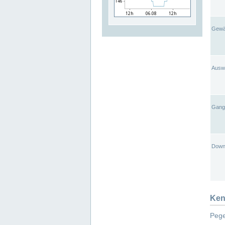
Gewä
Ausw
Gangl
Down
Ken
Pege