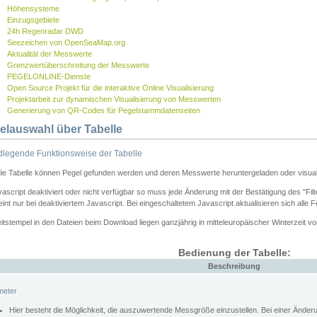
Höhensysteme
Einzugsgebiete
24h Regenradar DWD
Seezeichen von OpenSeaMap.org
Aktualität der Messwerte
Grenzwertüberschreitung der Messwerte
PEGELONLINE-Dienste
Open Source Projekt für die interaktive Online Visualisierung
Projektarbeit zur dynamischen Visualisierung von Messwerten
Generierung von QR-Codes für Pegelstammdatenseiten
elauswahl über Tabelle
legende Funktionsweise der Tabelle
die Tabelle können Pegel gefunden werden und deren Messwerte heruntergeladen oder visuali
vascript deaktiviert oder nicht verfügbar so muss jede Änderung mit der Bestätigung des "Filt
int nur bei deaktiviertem Javascript. Bei eingeschaltetem Javascript aktualisieren sich alle 
itstempel in den Dateien beim Download liegen ganzjährig in mitteleuropäischer Winterzeit vo
Bedienung der Tabelle:
Beschreibung
meter
Hier besteht die Möglichkeit, die auszuwertende Messgröße einzustellen. Bei einer Ände