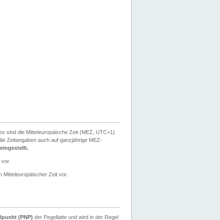
ies sind die Mitteleuropäische Zeit (MEZ, UTC+1)
ie Zeitangaben auch auf ganzjährige MEZ-
ingestellt.
 vor.
 Mitteleuropäischer Zeit vor.
lpunkt (PNP)
der Pegellatte und wird in der Regel