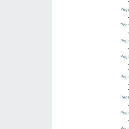
Pege
Pege
Peg
Pege
Pege
Pege
Pege
Peg