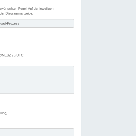
wünschten Pegel. Auf der jeweiligen
 der Diagrammanzeige.
load-Prozess.
MEZ/MESZ zu UTC)
lung)