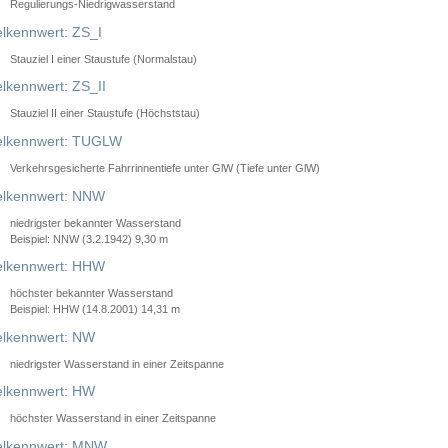
Regulierungs-Niedrigwasserstand
lkennwert: ZS_I
Stauziel I einer Staustufe (Normalstau)
lkennwert: ZS_II
Stauziel II einer Staustufe (Höchststau)
elkennwert: TUGLW
Verkehrsgesicherte Fahrrinnentiefe unter GlW (Tiefe unter GlW)
lkennwert: NNW
niedrigster bekannter Wasserstand
Beispiel: NNW (3.2.1942) 9,30 m
lkennwert: HHW
höchster bekannter Wasserstand
Beispiel: HHW (14.8.2001) 14,31 m
lkennwert: NW
niedrigster Wasserstand in einer Zeitspanne
lkennwert: HW
höchster Wasserstand in einer Zeitspanne
elkennwert: MNW