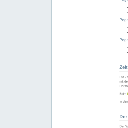
Pege
Peg
Zei
Die Ze
mit d
Darst
Beim
In de
Der
Der W