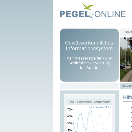
Start
Newsle
Hilf
Elbe - Cuxhaven Steubenhöft