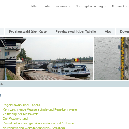
Hilfe
Links
Impressum
Nutzungsbedingungen
Datenschutz
Pegelauswahl über Karte
Pegelauswahl über Tabelle
Abo
Down
tter
e
Pegelauswahl über Tabelle
Kennzeichnende Wasserstände und Pegelkennwerte
Zeitbezug der Messwerte
Der Wasserstand
Download langfristiger Wasserstände und Abflüsse
Astronomische Gezeitenganglinie (Astrotide)