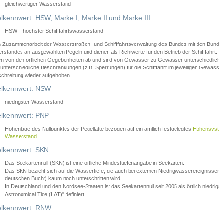
gleichwertiger Wasserstand
lkennwert: HSW, Marke I, Marke II und Marke III
HSW – höchster Schifffahrtswasserstand
in Zusammenarbeit der Wasserstraßen- und Schifffahrtsverwaltung des Bundes mit den Bund
standes an ausgewählten Pegeln und dienen als Richtwerte für den Betrieb der Schifffahrt. 
n von den örtlichen Gegebenheiten ab und sind von Gewässer zu Gewässer unterschiedlich
 unterschiedliche Beschränkungen (z.B. Sperrungen) für die Schifffahrt im jeweiligen Gewäss
schreitung wieder aufgehoben.
lkennwert: NSW
niedrigster Wasserstand
lkennwert: PNP
Höhenlage des Nullpunktes der Pegellatte bezogen auf ein amtlich festgelegtes
Höhensys
Wasserstand
.
lkennwert: SKN
Das Seekartennull (SKN) ist eine örtliche Mindesttiefenangabe in Seekarten.
Das SKN bezieht sich auf die Wassertiefe, die auch bei extemen Niedrigwasserereignissen
deutschen Bucht) kaum noch unterschritten wird.
In Deutschland und den Nordsee-Staaten ist das Seekartennull seit 2005 als örtlich nie
Astronomical Tide (LAT)" definiert.
lkennwert: RNW