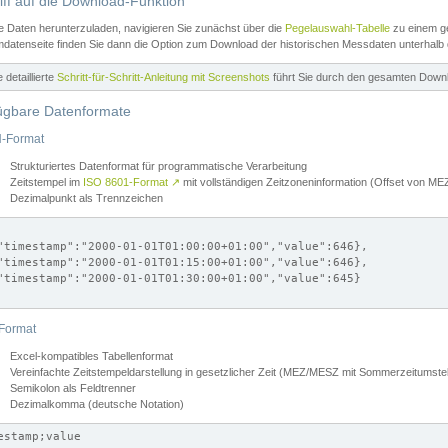
iff auf die Download-Funktion
e Daten herunterzuladen, navigieren Sie zunächst über die
Pegelauswahl-Tabelle
zu einem ge
datenseite finden Sie dann die Option zum Download der historischen Messdaten unterhalb
ne detaillierte
Schritt-für-Schritt-Anleitung mit Screenshots
führt Sie durch den gesamten Down
ügbare Datenformate
-Format
Strukturiertes Datenformat für programmatische Verarbeitung
Zeitstempel im
ISO 8601-Format
↗
mit vollständigen Zeitzoneninformation (Offset von 
Dezimalpunkt als Trennzeichen
"timestamp":"2000-01-01T01:00:00+01:00","value":646},

"timestamp":"2000-01-01T01:15:00+01:00","value":646},

"timestamp":"2000-01-01T01:30:00+01:00","value":645}

Format
Excel-kompatibles Tabellenformat
Vereinfachte Zeitstempeldarstellung in gesetzlicher Zeit (MEZ/MESZ mit Sommerzeitumstel
Semikolon als Feldtrenner
Dezimalkomma (deutsche Notation)
estamp;value
