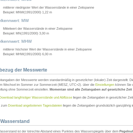
mittlerer niedrigster Wert der Wasserstände in einer Zeitspanne
Beispiel: MNW(1991/2000) 1,22 m
lkennwert: MW
Mittelwert der Wasserstände in einer Zeitspanne
Beispiel: MN(1991/2000) 3,00 m
elkennwert: MHW
mittlerer höchster Wert der Wasserstände in einer Zeitspanne
Beispiel: MHW(1991/2000) 6,00 m
tbezug der Messwerte
itangaben der Messwerte werden standardmäßig in gesetzlicher (lokaler) Zeit dargestellt. D
em Wechsel im Sommer zur Sommerzeit (MESZ, UTC+2). über die
Einstellungen
können Sie d
ellung ohne Sommerzeit einstellen.
Momentan sind alle Zeitangaben auf gesetzliche Zeit e
Download langfristiger Wasserstände und Abflüsse
liegen die Zeitangaben in gesetzlicher Zeit
n zum
Download angebotenen Tagesdateien
liegen die Zeitangaben grundsätzlich ganzjährig in
 Wasserstand
asserstand ist der lotrechte Abstand eines Punktes des Wasserspiegels über dem
Pegelnul