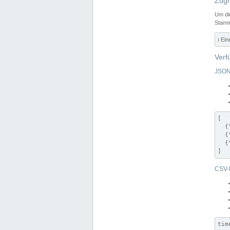
Zugr
Um di
Stamm
ℹ️ Ei
Verf
JSON
[

  {
  {
  {
]
CSV-
tim