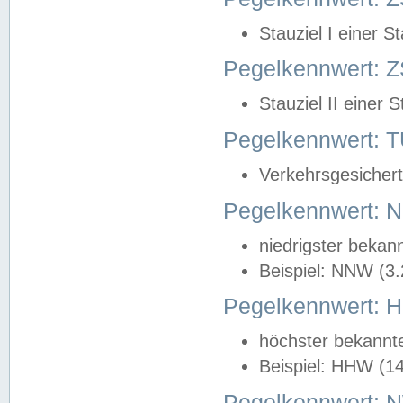
Stauziel I einer S
Pegelkennwert: Z
Stauziel II einer 
Pegelkennwert:
Verkehrsgesichert
Pegelkennwert:
niedrigster bekan
Beispiel: NNW (3
Pegelkennwert:
höchster bekannt
Beispiel: HHW (1
Pegelkennwert: 