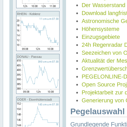
Der Wasserstand
Download langfris
RHEIN - Koblenz
Astronomische Gez
Höhensysteme
Einzugsgebiete
24h Regenradar
Seezeichen von 
DONAU - Passau
Aktualität der Me
Grenzwertübersch
PEGELONLINE-Di
Open Source Projek
Projektarbeit zur
Generierung von 
ODER - Eisenhüttenstadt
Pegelauswahl 
Grundlegende Funkti