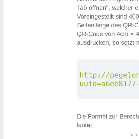
Tab öffnen", welcher 
Voreingestellt sind 4
Seitenlänge des QR-C
QR-Code von 4cm × 4c
ausdrucken, so setzt 
http://pegelo
uuid=a6ee8177
Die Formel zur Berech
lautet:
			(DPI × Druckkantenlänge in cm) ÷ 2,54 = Kantenlänge in Pixel
