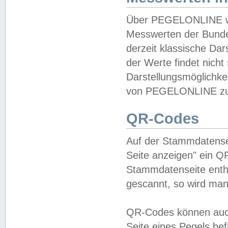
Über PEGELONLINE wer
Messwerten der Bundes
derzeit klassische Da
der Werte findet nicht 
Darstellungsmöglichkei
von PEGELONLINE zu 
QR-Codes
Auf der Stammdatensei
Seite anzeigen" ein Q
Stammdatenseite enthä
gescannt, so wird man
QR-Codes können auc
Seite eines Pegels be