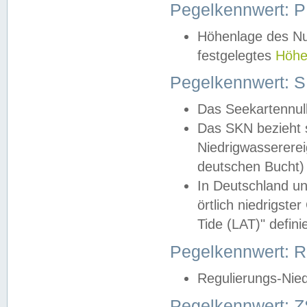
Pegelkennwert: 
Höhenlage des Nul
festgelegtes
Höhe
Pegelkennwert: 
Das Seekartennull
Das SKN bezieht s
Niedrigwassererei
deutschen Bucht) 
In Deutschland un
örtlich niedrigst
Tide (LAT)" definie
Pegelkennwert:
Regulierungs-Nie
Pegelkennwert: Z