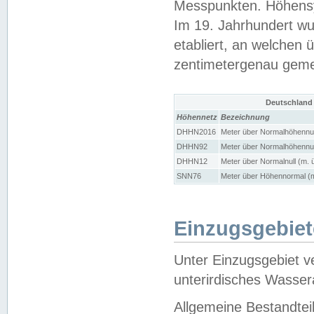
Messpunkten. Höhensy
Im 19. Jahrhundert wu
etabliert, an welchen 
zentimetergenau gem
Deutschland
Höhennetz
Bezeichnung
DHHN2016
Meter über Normalhöhennul
DHHN92
Meter über Normalhöhennul
DHHN12
Meter über Normalnull (m. 
SNN76
Meter über Höhennormal (m
Einzugsgebiet
Unter Einzugsgebiet v
unterirdisches Wasser
Allgemeine Bestandtei