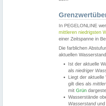
Grenzwertüber
In PEGELONLINE werde
mittleren niedrigsten
einer Zeitspanne in Be
Die farblichen Abstuf
aktuellen Wasserstand
Ist der aktuelle 
als
niedriger Was
Liegt der aktue
gilt dies als
mittle
mit
Grün
dargestel
Wasserstände obe
Wasserstand
und