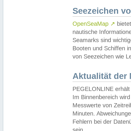
Seezeichen v
OpenSeaMap
↗
biete
nautische Information
Seamarks sind wichtig
Booten und Schiffen i
von Seezeichen wie Le
Aktualität der
PEGELONLINE erhält u
Im Binnenbereich wird 
Messwerte von Zeitreih
Minuten. Abweichungen
Fehlern bei der Daten
sein.