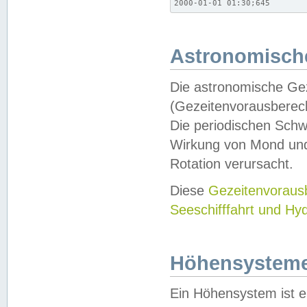
2000-01-01 01:30;645
Astronomische
Die astronomische Gez
(Gezeitenvorausberec
Die periodischen Schw
Wirkung von Mond und
Rotation verursacht.
Diese
Gezeitenvorau
Seeschifffahrt und Hy
Höhensystem
Ein Höhensystem ist e