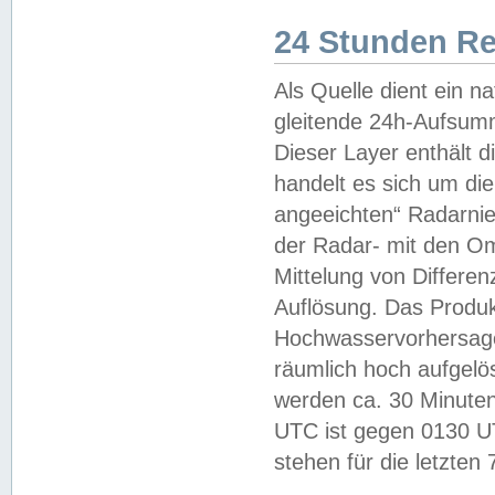
24 Stunden R
Als Quelle dient ein n
gleitende 24h-Aufsum
Dieser Layer enthält
handelt es sich um di
angeeichten“ Radarnie
der Radar- mit den O
Mittelung von Differe
Auflösung. Das Produk
Hochwasservorhersagez
räumlich hoch aufgelö
werden ca. 30 Minuten
UTC ist gegen 0130 UTC
stehen für die letzten