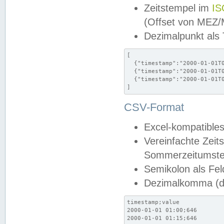
Zeitstempel im
IS
(Offset von MEZ
Dezimalpunkt als
[

  {"timestamp":"2000-01-01T0
  {"timestamp":"2000-01-01T0
  {"timestamp":"2000-01-01T0
]
CSV-Format
Excel-kompatibles
Vereinfachte Zeit
Sommerzeitumstel
Semikolon als Fel
Dezimalkomma (de
timestamp;value

2000-01-01 01:00;646

2000-01-01 01:15;646
