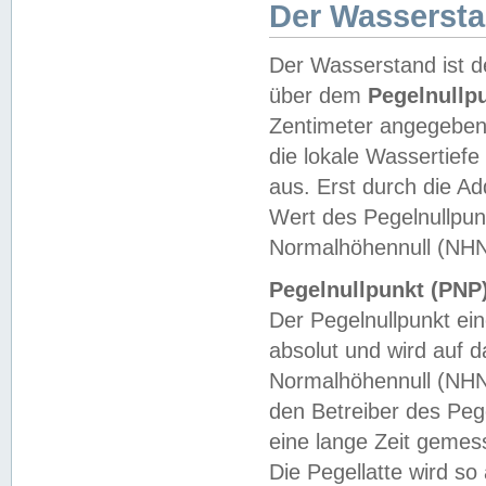
Der Wasserst
Der Wasserstand ist d
über dem
Pegelnullp
Zentimeter angegeben
die lokale Wassertie
aus. Erst durch die A
Wert des Pegelnullpun
Normalhöhennull (NHN
Pegelnullpunkt (PNP)
Der Pegelnullpunkt ei
absolut und wird auf
Normalhöhennull (NHN
den Betreiber des Pege
eine lange Zeit geme
Die Pegellatte wird s