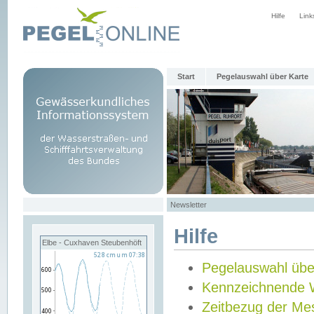
Hilfe
Link
Start
Pegelauswahl über Karte
Newsletter
Hilfe
Elbe - Cuxhaven Steubenhöft
Pegelauswahl übe
Kennzeichnende 
Zeitbezug der Me