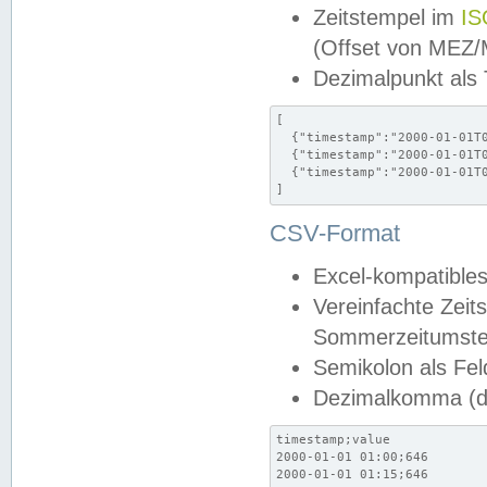
Zeitstempel im
IS
(Offset von MEZ
Dezimalpunkt als
[

  {"timestamp":"2000-01-01T0
  {"timestamp":"2000-01-01T0
  {"timestamp":"2000-01-01T0
]
CSV-Format
Excel-kompatibles
Vereinfachte Zeit
Sommerzeitumstel
Semikolon als Fel
Dezimalkomma (de
timestamp;value

2000-01-01 01:00;646

2000-01-01 01:15;646
