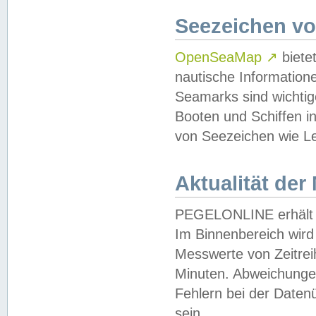
Seezeichen v
OpenSeaMap
↗
biete
nautische Information
Seamarks sind wichtig
Booten und Schiffen i
von Seezeichen wie Le
Aktualität der
PEGELONLINE erhält u
Im Binnenbereich wird 
Messwerte von Zeitreih
Minuten. Abweichungen
Fehlern bei der Daten
sein.