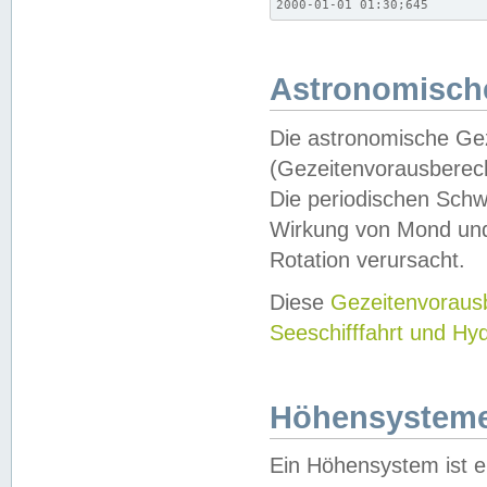
2000-01-01 01:30;645
Astronomische
Die astronomische Gez
(Gezeitenvorausberec
Die periodischen Schw
Wirkung von Mond und
Rotation verursacht.
Diese
Gezeitenvorau
Seeschifffahrt und Hy
Höhensystem
Ein Höhensystem ist e