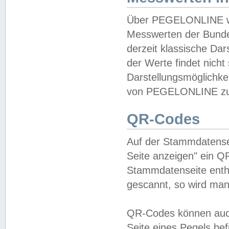
Über PEGELONLINE wer
Messwerten der Bundes
derzeit klassische Da
der Werte findet nicht 
Darstellungsmöglichkei
von PEGELONLINE zu 
QR-Codes
Auf der Stammdatensei
Seite anzeigen" ein Q
Stammdatenseite enthä
gescannt, so wird man
QR-Codes können auc
Seite eines Pegels be