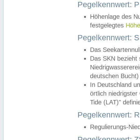
Pegelkennwert: 
Höhenlage des Nul
festgelegtes
Höhe
Pegelkennwert: 
Das Seekartennull
Das SKN bezieht s
Niedrigwassererei
deutschen Bucht) 
In Deutschland un
örtlich niedrigst
Tide (LAT)" definie
Pegelkennwert:
Regulierungs-Nie
Pegelkennwert: Z