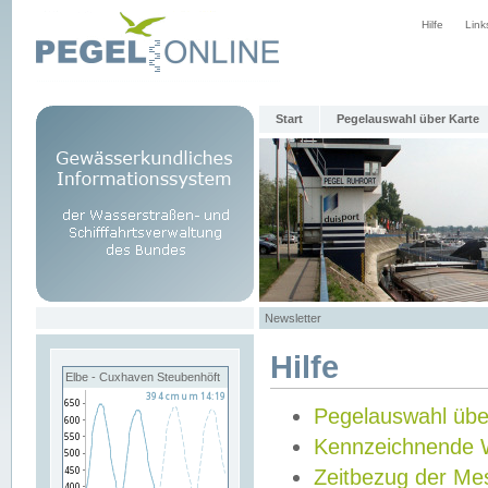
Hilfe
Link
Start
Pegelauswahl über Karte
Newsletter
Hilfe
Elbe - Cuxhaven Steubenhöft
Pegelauswahl übe
Kennzeichnende 
Zeitbezug der Me