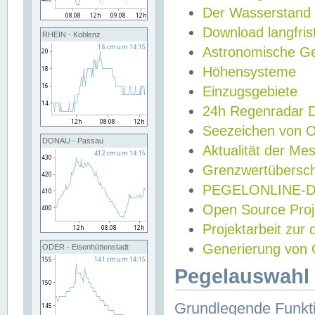
Der Wasserstand
Download langfris
RHEIN - Koblenz
Astronomische Gez
Höhensysteme
Einzugsgebiete
24h Regenradar
Seezeichen von 
DONAU - Passau
Aktualität der Me
Grenzwertübersch
PEGELONLINE-Di
Open Source Projek
Projektarbeit zur
Generierung von 
ODER - Eisenhüttenstadt
Pegelauswahl 
Grundlegende Funkti