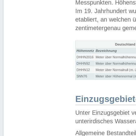
Messpunkten. Höhensy
Im 19. Jahrhundert wu
etabliert, an welchen 
zentimetergenau gem
Deutschland
Höhennetz
Bezeichnung
DHHN2016
Meter über Normalhöhennul
DHHN92
Meter über Normalhöhennul
DHHN12
Meter über Normalnull (m. 
SNN76
Meter über Höhennormal (m
Einzugsgebiet
Unter Einzugsgebiet v
unterirdisches Wasser
Allgemeine Bestandtei