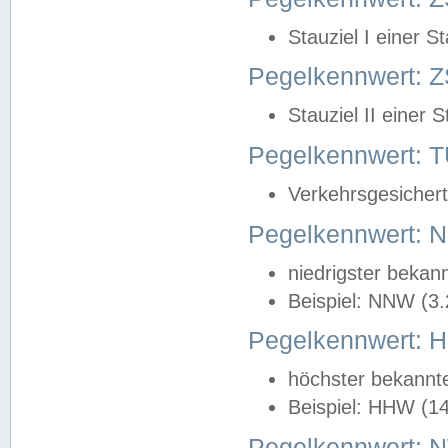
Stauziel I einer S
Pegelkennwert: Z
Stauziel II einer 
Pegelkennwert:
Verkehrsgesichert
Pegelkennwert:
niedrigster bekan
Beispiel: NNW (3
Pegelkennwert:
höchster bekannt
Beispiel: HHW (1
Pegelkennwert: 