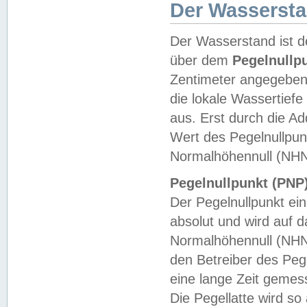
Der Wasserst
Der Wasserstand ist d
über dem
Pegelnullp
Zentimeter angegeben
die lokale Wassertie
aus. Erst durch die A
Wert des Pegelnullpun
Normalhöhennull (NHN
Pegelnullpunkt (PNP)
Der Pegelnullpunkt ei
absolut und wird auf
Normalhöhennull (NHN
den Betreiber des Pege
eine lange Zeit geme
Die Pegellatte wird s