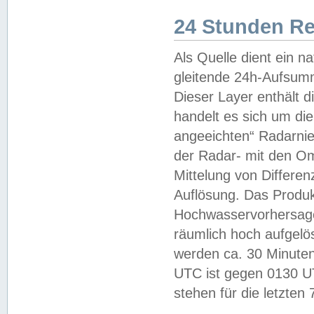
24 Stunden R
Als Quelle dient ein n
gleitende 24h-Aufsum
Dieser Layer enthält
handelt es sich um di
angeeichten“ Radarnie
der Radar- mit den O
Mittelung von Differe
Auflösung. Das Produk
Hochwasservorhersagez
räumlich hoch aufgelö
werden ca. 30 Minuten
UTC ist gegen 0130 UTC
stehen für die letzten