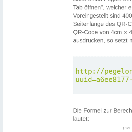
Tab öffnen", welcher 
Voreingestellt sind 4
Seitenlänge des QR-C
QR-Code von 4cm × 4c
ausdrucken, so setzt 
http://pegelo
uuid=a6ee8177
Die Formel zur Berech
lautet:
			(DPI × Druckkantenlänge in cm) ÷ 2,54 = Kantenlänge in Pixel
