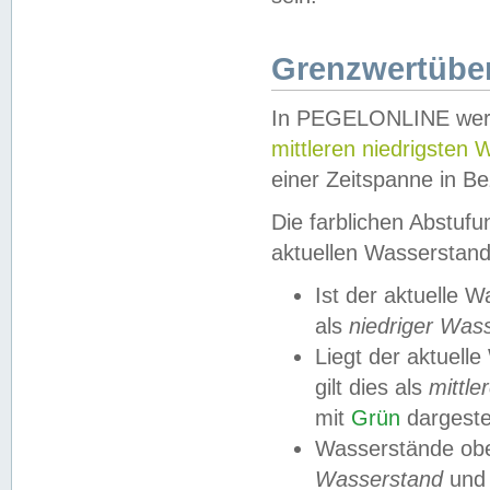
Grenzwertüber
In PEGELONLINE werde
mittleren niedrigsten
einer Zeitspanne in Be
Die farblichen Abstuf
aktuellen Wasserstand
Ist der aktuelle 
als
niedriger Was
Liegt der aktue
gilt dies als
mittle
mit
Grün
dargestel
Wasserstände obe
Wasserstand
und