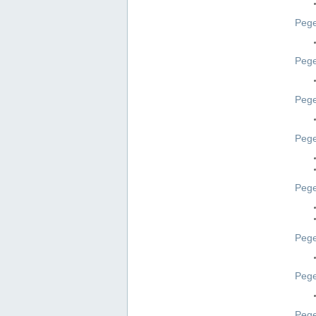
Pege
Pege
Peg
Pege
Pege
Pege
Pege
Peg