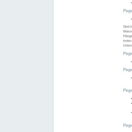
Pege
Sind 
Wasser
Hänge
treten
Unter
Pege
Pege
Pege
Pege