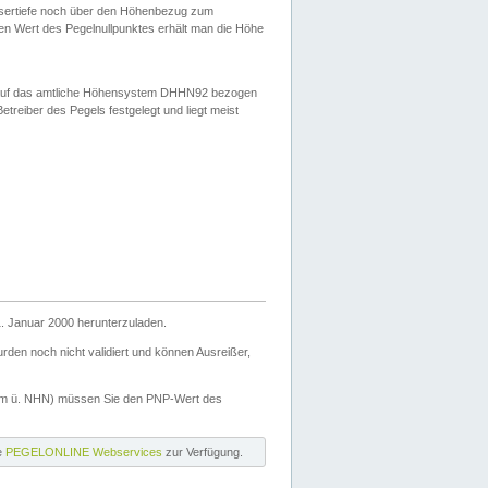
ssertiefe noch über den Höhenbezug zum
en Wert des Pegelnullpunktes erhält man die Höhe
d auf das amtliche Höhensystem DHHN92 bezogen
reiber des Pegels festgelegt und liegt meist
. Januar 2000 herunterzuladen.
den noch nicht validiert und können Ausreißer,
(m ü. NHN) müssen Sie den PNP-Wert des
ie
PEGELONLINE Webservices
zur Verfügung.