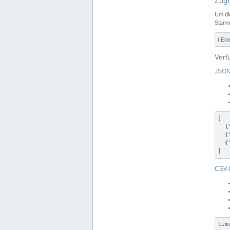
Zugr
Um di
Stamm
ℹ️ Ei
Verf
JSON
[

  {
  {
  {
]
CSV-
tim