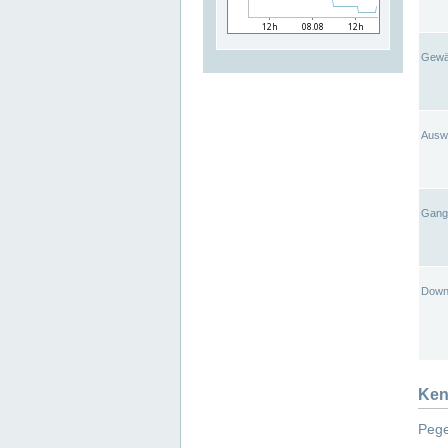
Gewä
Ausw
Gangl
Down
Ken
Pege