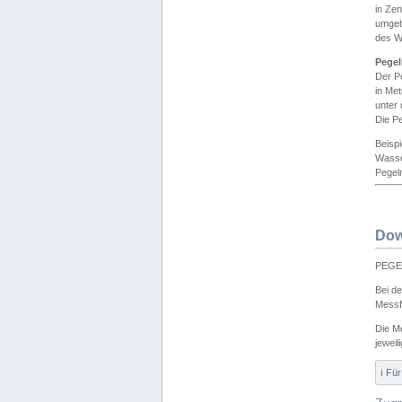
in Ze
umgeb
des W
Pegel
Der P
in Me
unter
Die Pe
Beisp
Wasse
Pegeln
Dow
PEGEL
Bei d
Messf
Die M
jeweil
ℹ️ F