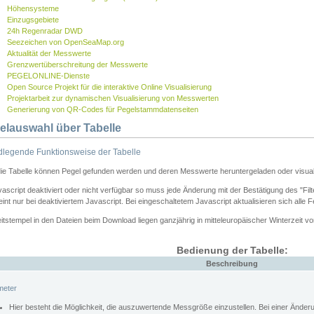
Höhensysteme
Einzugsgebiete
24h Regenradar DWD
Seezeichen von OpenSeaMap.org
Aktualität der Messwerte
Grenzwertüberschreitung der Messwerte
PEGELONLINE-Dienste
Open Source Projekt für die interaktive Online Visualisierung
Projektarbeit zur dynamischen Visualisierung von Messwerten
Generierung von QR-Codes für Pegelstammdatenseiten
elauswahl über Tabelle
legende Funktionsweise der Tabelle
die Tabelle können Pegel gefunden werden und deren Messwerte heruntergeladen oder visuali
vascript deaktiviert oder nicht verfügbar so muss jede Änderung mit der Bestätigung des "Filt
int nur bei deaktiviertem Javascript. Bei eingeschaltetem Javascript aktualisieren sich alle 
itstempel in den Dateien beim Download liegen ganzjährig in mitteleuropäischer Winterzeit vo
Bedienung der Tabelle:
Beschreibung
meter
Hier besteht die Möglichkeit, die auszuwertende Messgröße einzustellen. Bei einer Ände