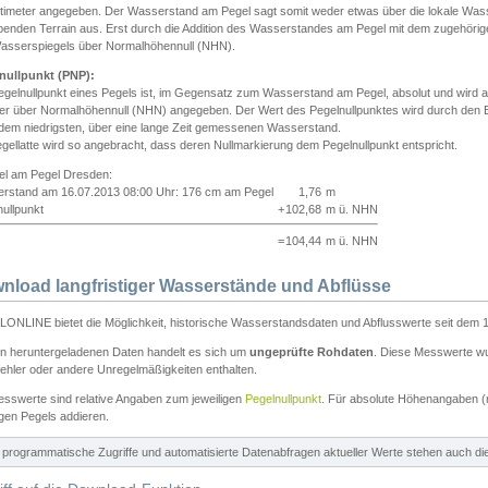
ntimeter angegeben. Der Wasserstand am Pegel sagt somit weder etwas über die lokale Wa
enden Terrain aus. Erst durch die Addition des Wasserstandes am Pegel mit dem zugehörig
asserspiegels über Normalhöhennull (NHN).
nullpunkt (PNP):
egelnullpunkt eines Pegels ist, im Gegensatz zum Wasserstand am Pegel, absolut und wir
ter über Normalhöhennull (NHN) angegeben. Der Wert des Pegelnullpunktes wird durch den Bet
 dem niedrigsten, über eine lange Zeit gemessenen Wasserstand.
gellatte wird so angebracht, dass deren Nullmarkierung dem Pegelnullpunkt entspricht.
iel am Pegel Dresden:
rstand am 16.07.2013 08:00 Uhr: 176 cm am Pegel
1,76
m
ullpunkt
+
102,68
m ü. NHN
=
104,44
m ü. NHN
nload langfristiger Wasserstände und Abflüsse
ONLINE bietet die Möglichkeit, historische Wasserstandsdaten und Abflusswerte seit dem 1
en heruntergeladenen Daten handelt es sich um
ungeprüfte Rohdaten
. Diese Messwerte wur
ehler oder andere Unregelmäßigkeiten enthalten.
esswerte sind relative Angaben zum jeweiligen
Pegelnullpunkt
. Für absolute Höhenangaben 
igen Pegels addieren.
ür programmatische Zugriffe und automatisierte Datenabfragen aktueller Werte stehen auch d