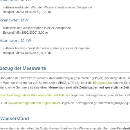
mittlerer niedrigster Wert der Wasserstände in einer Zeitspanne
Beispiel: MNW(1991/2000) 1,22 m
lkennwert: MW
Mittelwert der Wasserstände in einer Zeitspanne
Beispiel: MN(1991/2000) 3,00 m
elkennwert: MHW
mittlerer höchster Wert der Wasserstände in einer Zeitspanne
Beispiel: MHW(1991/2000) 6,00 m
tbezug der Messwerte
itangaben der Messwerte werden standardmäßig in gesetzlicher (lokaler) Zeit dargestellt. D
em Wechsel im Sommer zur Sommerzeit (MESZ, UTC+2). über die
Einstellungen
können Sie d
ellung ohne Sommerzeit einstellen.
Momentan sind alle Zeitangaben auf gesetzliche Zeit e
Download langfristiger Wasserstände und Abflüsse
liegen die Zeitangaben in gesetzlicher Zeit
n zum
Download angebotenen Tagesdateien
liegen die Zeitangaben grundsätzlich ganzjährig in
 Wasserstand
asserstand ist der lotrechte Abstand eines Punktes des Wasserspiegels über dem
Pegelnul