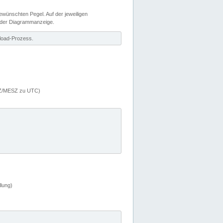
wünschten Pegel. Auf der jeweiligen
 der Diagrammanzeige.
load-Prozess.
MEZ/MESZ zu UTC)
lung)