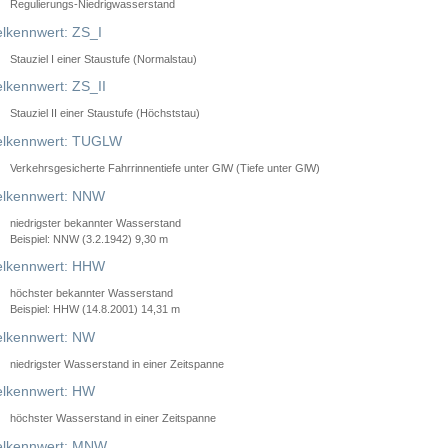
Regulierungs-Niedrigwasserstand
lkennwert: ZS_I
Stauziel I einer Staustufe (Normalstau)
lkennwert: ZS_II
Stauziel II einer Staustufe (Höchststau)
elkennwert: TUGLW
Verkehrsgesicherte Fahrrinnentiefe unter GlW (Tiefe unter GlW)
lkennwert: NNW
niedrigster bekannter Wasserstand
Beispiel: NNW (3.2.1942) 9,30 m
lkennwert: HHW
höchster bekannter Wasserstand
Beispiel: HHW (14.8.2001) 14,31 m
lkennwert: NW
niedrigster Wasserstand in einer Zeitspanne
lkennwert: HW
höchster Wasserstand in einer Zeitspanne
elkennwert: MNW