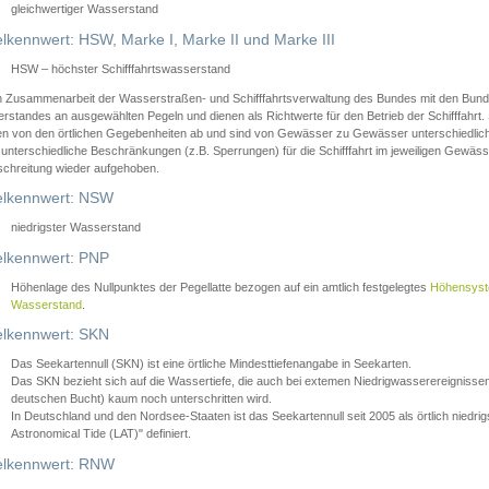
gleichwertiger Wasserstand
lkennwert: HSW, Marke I, Marke II und Marke III
HSW – höchster Schifffahrtswasserstand
in Zusammenarbeit der Wasserstraßen- und Schifffahrtsverwaltung des Bundes mit den Bund
standes an ausgewählten Pegeln und dienen als Richtwerte für den Betrieb der Schifffahrt. 
n von den örtlichen Gegebenheiten ab und sind von Gewässer zu Gewässer unterschiedlich
 unterschiedliche Beschränkungen (z.B. Sperrungen) für die Schifffahrt im jeweiligen Gewäss
schreitung wieder aufgehoben.
lkennwert: NSW
niedrigster Wasserstand
lkennwert: PNP
Höhenlage des Nullpunktes der Pegellatte bezogen auf ein amtlich festgelegtes
Höhensys
Wasserstand
.
lkennwert: SKN
Das Seekartennull (SKN) ist eine örtliche Mindesttiefenangabe in Seekarten.
Das SKN bezieht sich auf die Wassertiefe, die auch bei extemen Niedrigwasserereignissen
deutschen Bucht) kaum noch unterschritten wird.
In Deutschland und den Nordsee-Staaten ist das Seekartennull seit 2005 als örtlich nie
Astronomical Tide (LAT)" definiert.
lkennwert: RNW