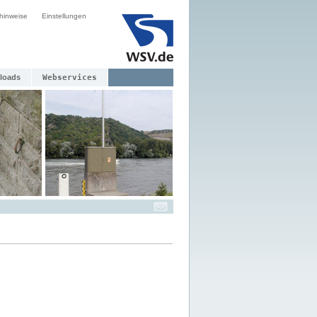
hinweise
Einstellungen
loads
Webservices