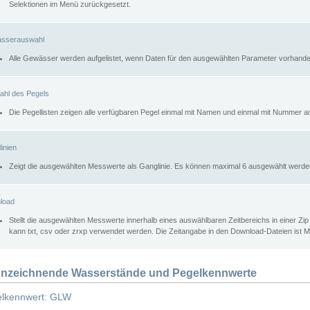
Selektionen im Menü zurückgesetzt.
sserauswahl
Alle Gewässer werden aufgelistet, wenn Daten für den ausgewählten Parameter vorhande
ahl des Pegels
Die Pegellisten zeigen alle verfügbaren Pegel einmal mit Namen und einmal mit Nummer a
inien
Zeigt die ausgewählten Messwerte als Ganglinie. Es können maximal 6 ausgewählt werde
load
Stellt die ausgewählten Messwerte innerhalb eines auswählbaren Zeitbereichs in einer Zi
kann txt, csv oder zrxp verwendet werden. Die Zeitangabe in den Download-Dateien ist 
nzeichnende Wasserstände und Pegelkennwerte
lkennwert: GLW