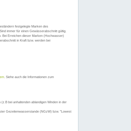
esländern festgelegte Marken des
Sind immer für einen Gewässerabschnitt gültig.
. Bei Erreichen dieser Marken (Hochwasser)
erabschnitt in Kraft bzw. werden bei
tem
. Siehe auch die Informationen zum
 (z.B bei anhaltenden ablandigen Winden in der
drigster Gezeitenwasserstande (NGzW) bzw. "Lowest