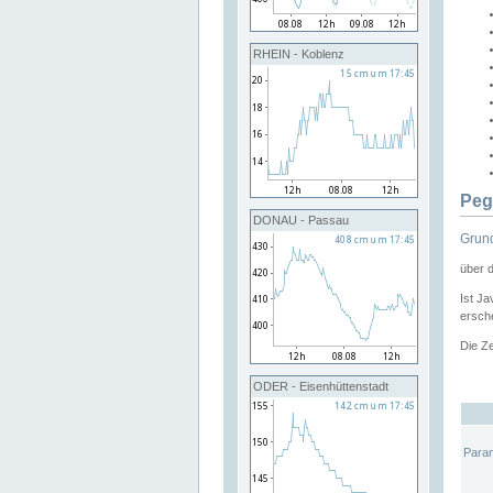
RHEIN - Koblenz
Peg
DONAU - Passau
Grund
über 
Ist Ja
ersche
Die Ze
ODER - Eisenhüttenstadt
Para