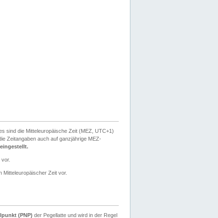
ies sind die Mitteleuropäische Zeit (MEZ, UTC+1)
ie Zeitangaben auch auf ganzjährige MEZ-
ingestellt.
 vor.
 Mitteleuropäischer Zeit vor.
lpunkt (PNP)
der Pegellatte und wird in der Regel