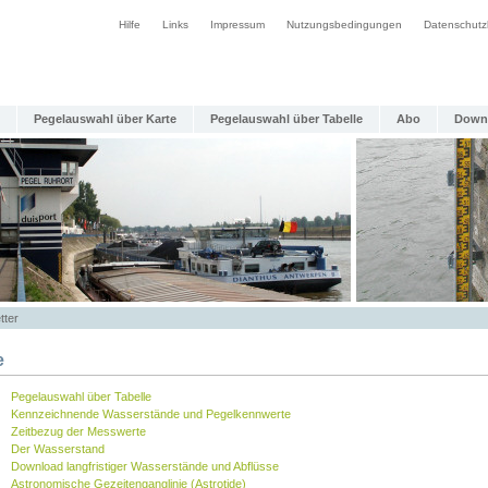
Hilfe
Links
Impressum
Nutzungsbedingungen
Datenschutz
Pegelauswahl über Karte
Pegelauswahl über Tabelle
Abo
Down
tter
e
Pegelauswahl über Tabelle
Kennzeichnende Wasserstände und Pegelkennwerte
Zeitbezug der Messwerte
Der Wasserstand
Download langfristiger Wasserstände und Abflüsse
Astronomische Gezeitenganglinie (Astrotide)