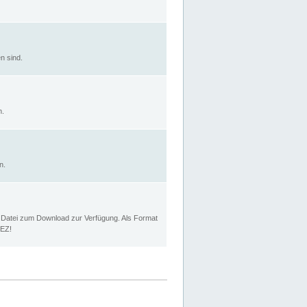
n sind.
n.
n.
p Datei zum Download zur Verfügung. Als Format
MEZ!