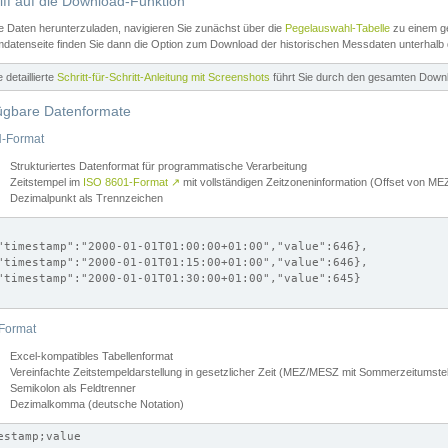
iff auf die Download-Funktion
e Daten herunterzuladen, navigieren Sie zunächst über die
Pegelauswahl-Tabelle
zu einem ge
datenseite finden Sie dann die Option zum Download der historischen Messdaten unterhalb
ne detaillierte
Schritt-für-Schritt-Anleitung mit Screenshots
führt Sie durch den gesamten Down
ügbare Datenformate
-Format
Strukturiertes Datenformat für programmatische Verarbeitung
Zeitstempel im
ISO 8601-Format
↗
mit vollständigen Zeitzoneninformation (Offset von 
Dezimalpunkt als Trennzeichen
"timestamp":"2000-01-01T01:00:00+01:00","value":646},

"timestamp":"2000-01-01T01:15:00+01:00","value":646},

"timestamp":"2000-01-01T01:30:00+01:00","value":645}

Format
Excel-kompatibles Tabellenformat
Vereinfachte Zeitstempeldarstellung in gesetzlicher Zeit (MEZ/MESZ mit Sommerzeitumstel
Semikolon als Feldtrenner
Dezimalkomma (deutsche Notation)
estamp;value
