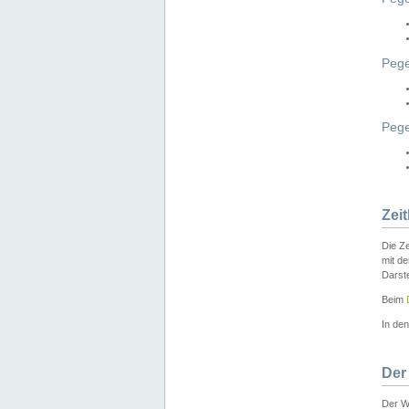
Pege
Peg
Zei
Die Ze
mit d
Darst
Beim
In de
Der
Der W