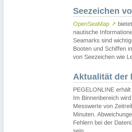
Seezeichen v
OpenSeaMap
↗
biete
nautische Information
Seamarks sind wichtig
Booten und Schiffen i
von Seezeichen wie Le
Aktualität der
PEGELONLINE erhält u
Im Binnenbereich wird 
Messwerte von Zeitreih
Minuten. Abweichungen
Fehlern bei der Daten
sein.