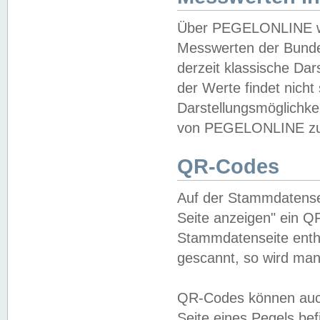
Über PEGELONLINE wer
Messwerten der Bundes
derzeit klassische Da
der Werte findet nicht 
Darstellungsmöglichkei
von PEGELONLINE zu 
QR-Codes
Auf der Stammdatensei
Seite anzeigen" ein Q
Stammdatenseite enthä
gescannt, so wird man
QR-Codes können auc
Seite eines Pegels be