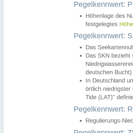
Pegelkennwert: 
Höhenlage des Nul
festgelegtes
Höhe
Pegelkennwert: 
Das Seekartennull
Das SKN bezieht s
Niedrigwassererei
deutschen Bucht) 
In Deutschland un
örtlich niedrigst
Tide (LAT)" definie
Pegelkennwert:
Regulierungs-Nie
Pegelkennwert: Z