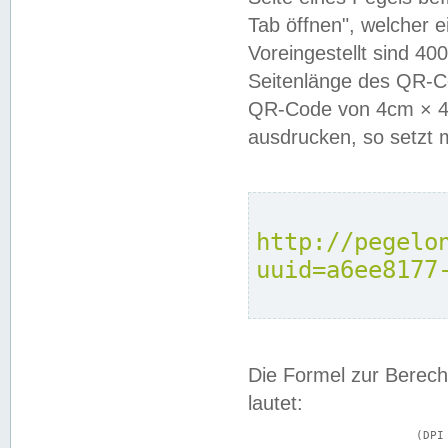
Tab öffnen", welcher 
Voreingestellt sind 4
Seitenlänge des QR-C
QR-Code von 4cm × 4c
ausdrucken, so setzt 
http://pegelo
uuid=a6ee8177
Die Formel zur Berech
lautet:
			(DPI × Druckkantenlänge in cm) ÷ 2,54 = Kantenlänge in Pixel
