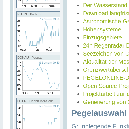
Der Wasserstand
Download langfris
RHEIN - Koblenz
Astronomische Gez
Höhensysteme
Einzugsgebiete
24h Regenradar
Seezeichen von 
DONAU - Passau
Aktualität der Me
Grenzwertübersch
PEGELONLINE-Di
Open Source Projek
Projektarbeit zur
Generierung von 
ODER - Eisenhüttenstadt
Pegelauswahl 
Grundlegende Funkti