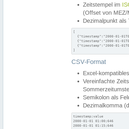
Zeitstempel im
IS
(Offset von MEZ
Dezimalpunkt als
[

  {"timestamp":"2000-01-01T0
  {"timestamp":"2000-01-01T0
  {"timestamp":"2000-01-01T0
]
CSV-Format
Excel-kompatibles
Vereinfachte Zeit
Sommerzeitumstel
Semikolon als Fel
Dezimalkomma (de
timestamp;value

2000-01-01 01:00;646

2000-01-01 01:15;646
