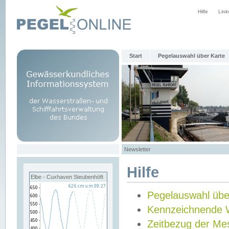
Hilfe
Link
Start
Pegelauswahl über Karte
Newsletter
Hilfe
Elbe - Cuxhaven Steubenhöft
Pegelauswahl übe
Kennzeichnende 
Zeitbezug der Me