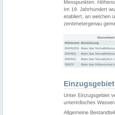
Messpunkten. Höhensy
Im 19. Jahrhundert wu
etabliert, an welchen 
zentimetergenau gem
Deutschland
Höhennetz
Bezeichnung
DHHN2016
Meter über Normalhöhennul
DHHN92
Meter über Normalhöhennul
DHHN12
Meter über Normalnull (m. 
SNN76
Meter über Höhennormal (m
Einzugsgebiet
Unter Einzugsgebiet v
unterirdisches Wasser
Allgemeine Bestandtei