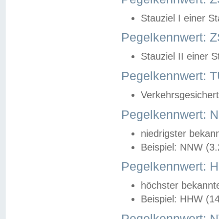
Stauziel I einer S
Pegelkennwert: Z
Stauziel II einer 
Pegelkennwert:
Verkehrsgesichert
Pegelkennwert:
niedrigster bekan
Beispiel: NNW (3
Pegelkennwert:
höchster bekannt
Beispiel: HHW (1
Pegelkennwert: 