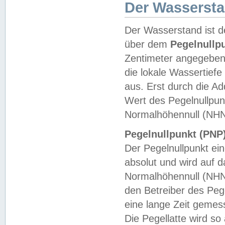
Der Wasserst
Der Wasserstand ist d
über dem
Pegelnullp
Zentimeter angegeben
die lokale Wassertie
aus. Erst durch die A
Wert des Pegelnullpun
Normalhöhennull (NHN
Pegelnullpunkt (PNP)
Der Pegelnullpunkt ei
absolut und wird auf
Normalhöhennull (NHN
den Betreiber des Pege
eine lange Zeit geme
Die Pegellatte wird s