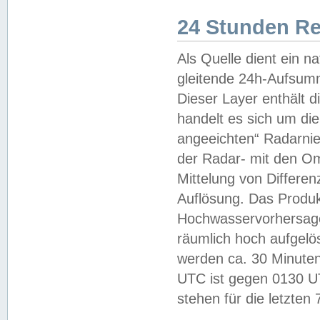
24 Stunden R
Als Quelle dient ein n
gleitende 24h-Aufsum
Dieser Layer enthält
handelt es sich um di
angeeichten“ Radarnie
der Radar- mit den O
Mittelung von Differe
Auflösung. Das Produk
Hochwasservorhersagez
räumlich hoch aufgelö
werden ca. 30 Minuten
UTC ist gegen 0130 UTC
stehen für die letzten