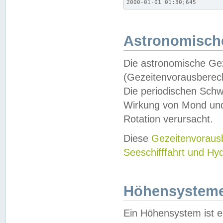
2000-01-01 01:30;645
Astronomische
Die astronomische Gez
(Gezeitenvorausberec
Die periodischen Schw
Wirkung von Mond und
Rotation verursacht.
Diese
Gezeitenvorau
Seeschifffahrt und Hy
Höhensystem
Ein Höhensystem ist e