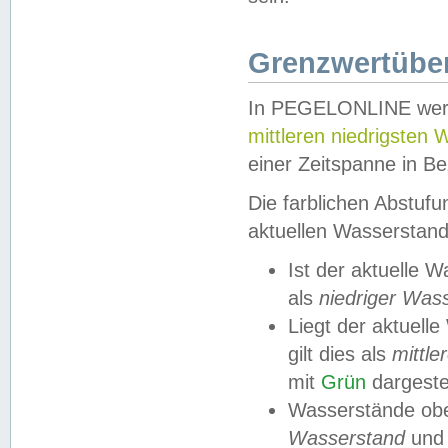
Grenzwertüber
In PEGELONLINE werde
mittleren niedrigsten
einer Zeitspanne in Be
Die farblichen Abstuf
aktuellen Wasserstand
Ist der aktuelle 
als
niedriger Was
Liegt der aktue
gilt dies als
mittle
mit
Grün
dargestel
Wasserstände obe
Wasserstand
und