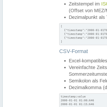
Zeitstempel im
IS
(Offset von MEZ
Dezimalpunkt als
[

  {"timestamp":"2000-01-01T0
  {"timestamp":"2000-01-01T0
  {"timestamp":"2000-01-01T0
]
CSV-Format
Excel-kompatibles
Vereinfachte Zeit
Sommerzeitumstel
Semikolon als Fel
Dezimalkomma (de
timestamp;value

2000-01-01 01:00;646

2000-01-01 01:15;646
