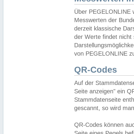
Über PEGELONLINE wer
Messwerten der Bundes
derzeit klassische Da
der Werte findet nicht 
Darstellungsmöglichkei
von PEGELONLINE zu 
QR-Codes
Auf der Stammdatensei
Seite anzeigen" ein Q
Stammdatenseite enthä
gescannt, so wird man
QR-Codes können auc
Seite eines Pegels be