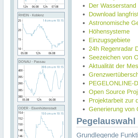
Der Wasserstand
Download langfris
RHEIN - Koblenz
Astronomische Gez
Höhensysteme
Einzugsgebiete
24h Regenradar
Seezeichen von 
DONAU - Passau
Aktualität der Me
Grenzwertübersch
PEGELONLINE-Di
Open Source Projek
Projektarbeit zur
Generierung von 
ODER - Eisenhüttenstadt
Pegelauswahl 
Grundlegende Funkti