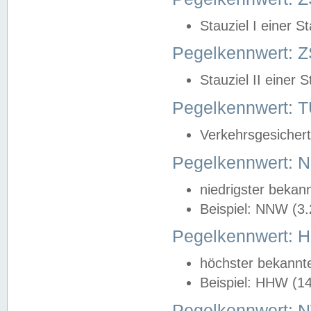
Stauziel I einer S
Pegelkennwert: Z
Stauziel II einer 
Pegelkennwert:
Verkehrsgesichert
Pegelkennwert:
niedrigster bekan
Beispiel: NNW (3
Pegelkennwert:
höchster bekannt
Beispiel: HHW (1
Pegelkennwert: 