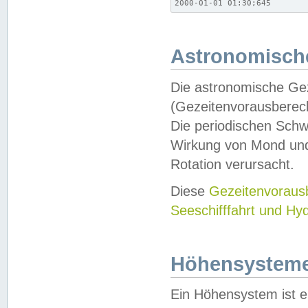
2000-01-01 01:30;645
Astronomische
Die astronomische Gez
(Gezeitenvorausberec
Die periodischen Schw
Wirkung von Mond und
Rotation verursacht.
Diese
Gezeitenvorau
Seeschifffahrt und Hy
Höhensystem
Ein Höhensystem ist e