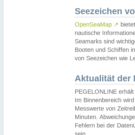
Seezeichen v
OpenSeaMap
↗
biete
nautische Information
Seamarks sind wichtig
Booten und Schiffen i
von Seezeichen wie Le
Aktualität der
PEGELONLINE erhält u
Im Binnenbereich wird 
Messwerte von Zeitreih
Minuten. Abweichungen
Fehlern bei der Daten
sein.