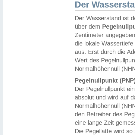
Der Wasserst
Der Wasserstand ist d
über dem
Pegelnullp
Zentimeter angegeben
die lokale Wassertie
aus. Erst durch die A
Wert des Pegelnullpun
Normalhöhennull (NHN
Pegelnullpunkt (PNP)
Der Pegelnullpunkt ei
absolut und wird auf
Normalhöhennull (NHN
den Betreiber des Pege
eine lange Zeit geme
Die Pegellatte wird s