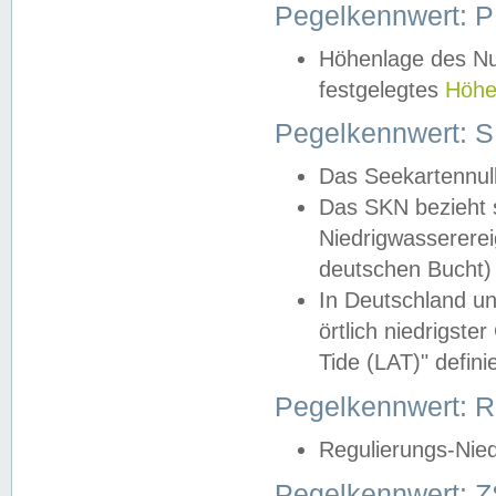
Pegelkennwert: 
Höhenlage des Nul
festgelegtes
Höhe
Pegelkennwert: 
Das Seekartennull
Das SKN bezieht s
Niedrigwassererei
deutschen Bucht) 
In Deutschland un
örtlich niedrigst
Tide (LAT)" definie
Pegelkennwert:
Regulierungs-Nie
Pegelkennwert: Z