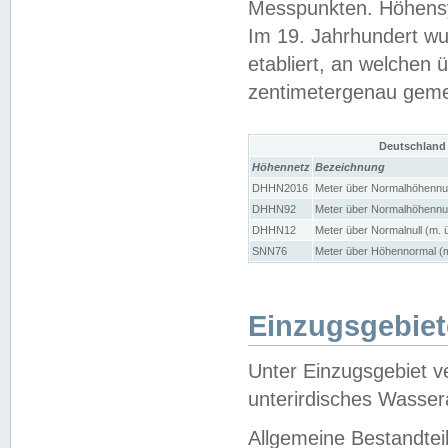
Messpunkten. Höhensy
Im 19. Jahrhundert wu
etabliert, an welchen 
zentimetergenau gem
Deutschland
Höhennetz
Bezeichnung
DHHN2016
Meter über Normalhöhennul
DHHN92
Meter über Normalhöhennul
DHHN12
Meter über Normalnull (m. 
SNN76
Meter über Höhennormal (m
Einzugsgebiet
Unter Einzugsgebiet v
unterirdisches Wasser
Allgemeine Bestandtei