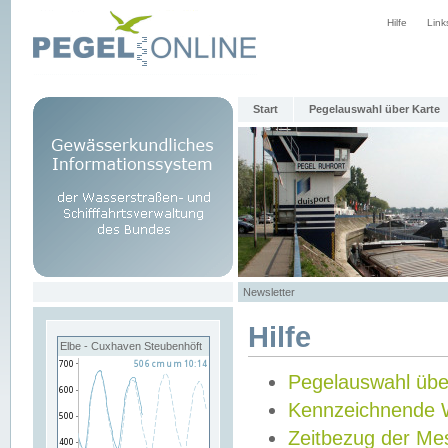
Hilfe
Link
Start
Pegelauswahl über Karte
Newsletter
Hilfe
Elbe - Cuxhaven Steubenhöft
Pegelauswahl übe
Kennzeichnende 
Zeitbezug der Me