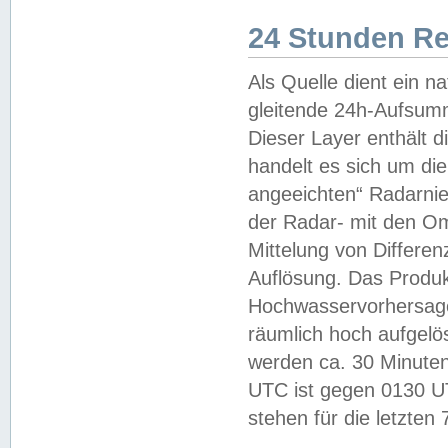
24 Stunden R
Als Quelle dient ein n
gleitende 24h-Aufsum
Dieser Layer enthält
handelt es sich um di
angeeichten“ Radarnie
der Radar- mit den O
Mittelung von Differe
Auflösung. Das Produk
Hochwasservorhersagez
räumlich hoch aufgelö
werden ca. 30 Minuten
UTC ist gegen 0130 UTC
stehen für die letzten