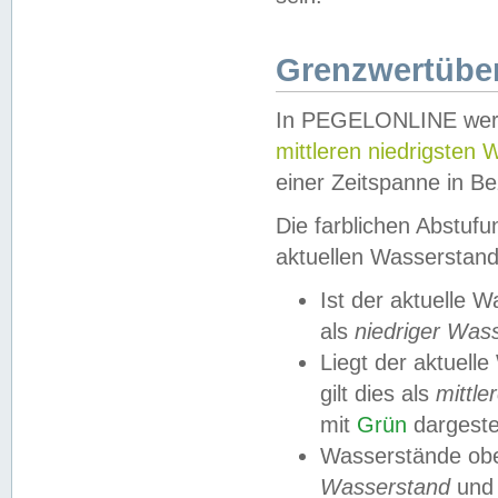
Grenzwertüber
In PEGELONLINE werde
mittleren niedrigsten
einer Zeitspanne in Be
Die farblichen Abstuf
aktuellen Wasserstand
Ist der aktuelle 
als
niedriger Was
Liegt der aktue
gilt dies als
mittle
mit
Grün
dargestel
Wasserstände obe
Wasserstand
und