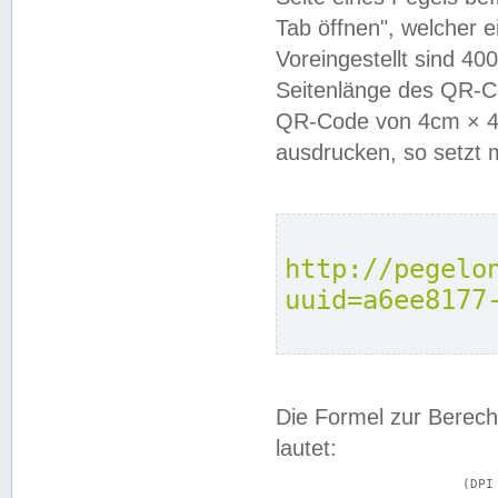
Tab öffnen", welcher 
Voreingestellt sind 4
Seitenlänge des QR-C
QR-Code von 4cm × 4c
ausdrucken, so setzt 
http://pegelo
uuid=a6ee8177
Die Formel zur Berech
lautet:
			(DPI × Druckkantenlänge in cm) ÷ 2,54 = Kantenlänge in Pixel
