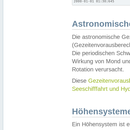
2000-01-01 01:30;645
Astronomische
Die astronomische Gez
(Gezeitenvorausberec
Die periodischen Schw
Wirkung von Mond und
Rotation verursacht.
Diese
Gezeitenvorau
Seeschifffahrt und Hy
Höhensystem
Ein Höhensystem ist e