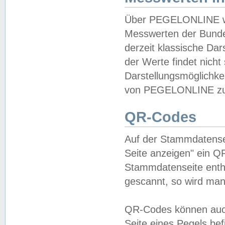
Über PEGELONLINE wer
Messwerten der Bundes
derzeit klassische Da
der Werte findet nicht 
Darstellungsmöglichkei
von PEGELONLINE zu 
QR-Codes
Auf der Stammdatensei
Seite anzeigen" ein Q
Stammdatenseite enthä
gescannt, so wird man
QR-Codes können auc
Seite eines Pegels be