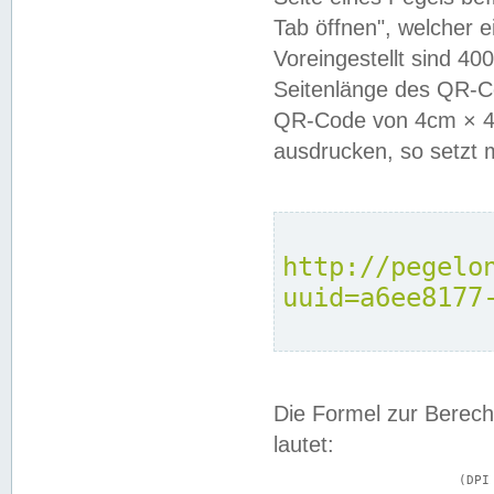
Tab öffnen", welcher 
Voreingestellt sind 4
Seitenlänge des QR-C
QR-Code von 4cm × 4c
ausdrucken, so setzt 
http://pegelo
uuid=a6ee8177
Die Formel zur Berech
lautet:
			(DPI × Druckkantenlänge in cm) ÷ 2,54 = Kantenlänge in Pixel
