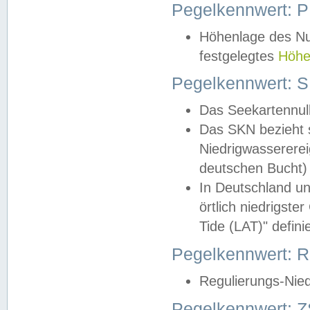
Pegelkennwert: 
Höhenlage des Nul
festgelegtes
Höhe
Pegelkennwert: 
Das Seekartennull
Das SKN bezieht s
Niedrigwassererei
deutschen Bucht) 
In Deutschland un
örtlich niedrigst
Tide (LAT)" definie
Pegelkennwert:
Regulierungs-Nie
Pegelkennwert: Z