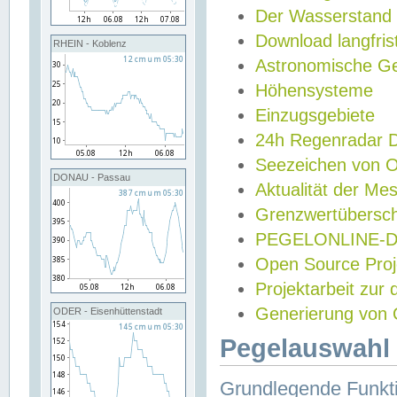
Der Wasserstand
Download langfris
RHEIN - Koblenz
Astronomische Gez
Höhensysteme
Einzugsgebiete
24h Regenradar
Seezeichen von 
DONAU - Passau
Aktualität der Me
Grenzwertübersch
PEGELONLINE-Di
Open Source Projek
Projektarbeit zur
Generierung von 
ODER - Eisenhüttenstadt
Pegelauswahl 
Grundlegende Funkti