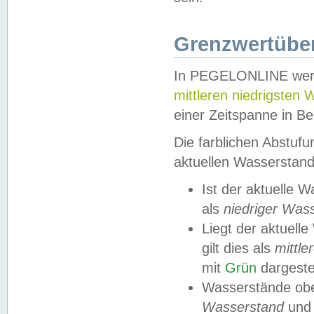
Grenzwertüber
In PEGELONLINE werde
mittleren niedrigsten
einer Zeitspanne in Be
Die farblichen Abstuf
aktuellen Wasserstand
Ist der aktuelle 
als
niedriger Was
Liegt der aktue
gilt dies als
mittle
mit
Grün
dargestel
Wasserstände obe
Wasserstand
und