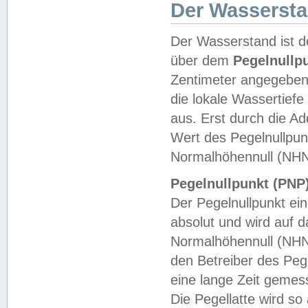
Der Wasserst
Der Wasserstand ist d
über dem
Pegelnullp
Zentimeter angegeben
die lokale Wassertie
aus. Erst durch die A
Wert des Pegelnullpun
Normalhöhennull (NHN
Pegelnullpunkt (PNP)
Der Pegelnullpunkt ei
absolut und wird auf
Normalhöhennull (NHN
den Betreiber des Pege
eine lange Zeit geme
Die Pegellatte wird s