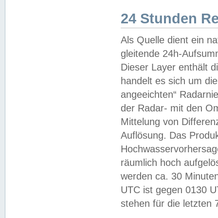
24 Stunden R
Als Quelle dient ein n
gleitende 24h-Aufsum
Dieser Layer enthält
handelt es sich um di
angeeichten“ Radarnie
der Radar- mit den O
Mittelung von Differe
Auflösung. Das Produk
Hochwasservorhersagez
räumlich hoch aufgelö
werden ca. 30 Minuten
UTC ist gegen 0130 UTC
stehen für die letzten