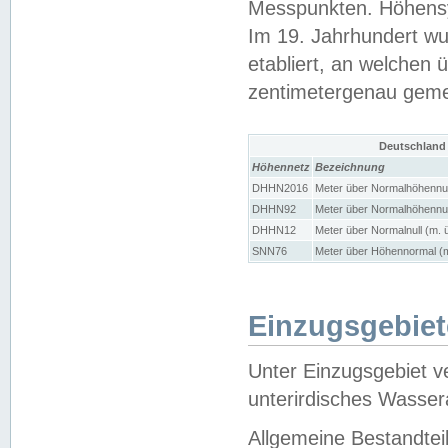
Messpunkten. Höhensy
Im 19. Jahrhundert wu
etabliert, an welchen 
zentimetergenau gem
Deutschland
Höhennetz
Bezeichnung
DHHN2016
Meter über Normalhöhennul
DHHN92
Meter über Normalhöhennul
DHHN12
Meter über Normalnull (m. 
SNN76
Meter über Höhennormal (m
Einzugsgebiet
Unter Einzugsgebiet v
unterirdisches Wasser
Allgemeine Bestandtei