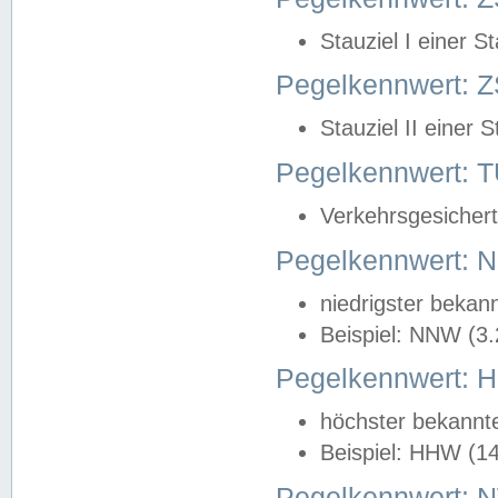
Stauziel I einer S
Pegelkennwert: Z
Stauziel II einer 
Pegelkennwert:
Verkehrsgesichert
Pegelkennwert:
niedrigster bekan
Beispiel: NNW (3
Pegelkennwert:
höchster bekannt
Beispiel: HHW (1
Pegelkennwert: 