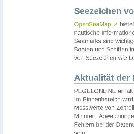
Seezeichen v
OpenSeaMap
↗
biete
nautische Information
Seamarks sind wichtig
Booten und Schiffen i
von Seezeichen wie Le
Aktualität der
PEGELONLINE erhält u
Im Binnenbereich wird 
Messwerte von Zeitreih
Minuten. Abweichungen
Fehlern bei der Daten
sein.