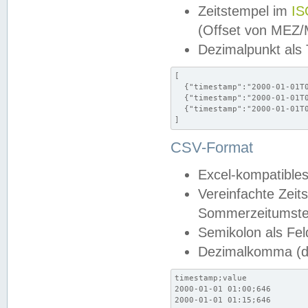
Zeitstempel im
IS
(Offset von MEZ
Dezimalpunkt als
[

  {"timestamp":"2000-01-01T0
  {"timestamp":"2000-01-01T0
  {"timestamp":"2000-01-01T0
]
CSV-Format
Excel-kompatibles
Vereinfachte Zeit
Sommerzeitumstel
Semikolon als Fel
Dezimalkomma (de
timestamp;value

2000-01-01 01:00;646

2000-01-01 01:15;646
