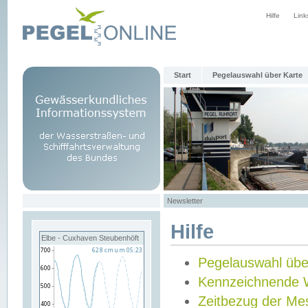
Hilfe
Link
Start
Pegelauswahl über Karte
Newsletter
Hilfe
Elbe - Cuxhaven Steubenhöft
Pegelauswahl übe
Kennzeichnende 
Zeitbezug der Me