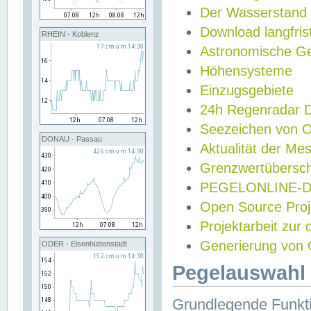
Der Wasserstand
Download langfris
RHEIN - Koblenz
Astronomische Gez
Höhensysteme
Einzugsgebiete
24h Regenradar
Seezeichen von 
DONAU - Passau
Aktualität der Me
Grenzwertübersch
PEGELONLINE-Di
Open Source Projek
Projektarbeit zur
Generierung von 
ODER - Eisenhüttenstadt
Pegelauswahl 
Grundlegende Funkti