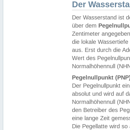
Der Wasserst
Der Wasserstand ist d
über dem
Pegelnullp
Zentimeter angegeben
die lokale Wassertie
aus. Erst durch die A
Wert des Pegelnullpun
Normalhöhennull (NHN
Pegelnullpunkt (PNP)
Der Pegelnullpunkt ei
absolut und wird auf
Normalhöhennull (NHN
den Betreiber des Pege
eine lange Zeit geme
Die Pegellatte wird s