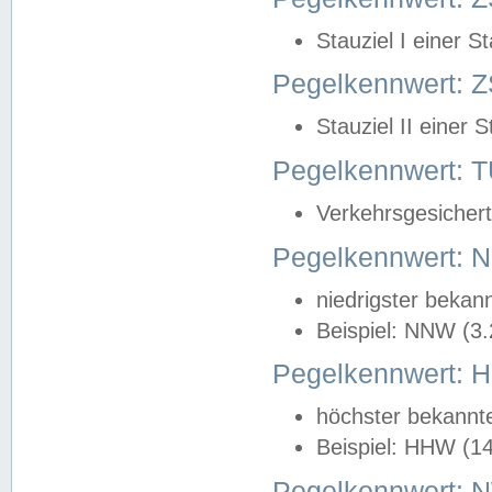
Stauziel I einer S
Pegelkennwert: Z
Stauziel II einer 
Pegelkennwert:
Verkehrsgesichert
Pegelkennwert:
niedrigster bekan
Beispiel: NNW (3
Pegelkennwert:
höchster bekannt
Beispiel: HHW (1
Pegelkennwert: 