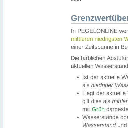
Grenzwertüber
In PEGELONLINE werde
mittleren niedrigsten
einer Zeitspanne in Be
Die farblichen Abstuf
aktuellen Wasserstand
Ist der aktuelle 
als
niedriger Was
Liegt der aktue
gilt dies als
mittle
mit
Grün
dargestel
Wasserstände obe
Wasserstand
und