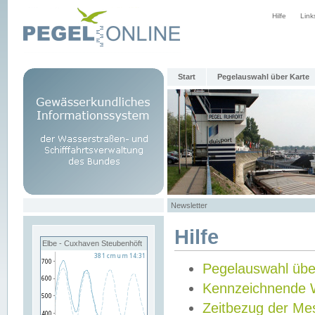
Hilfe
Link
Start
Pegelauswahl über Karte
Newsletter
Hilfe
Elbe - Cuxhaven Steubenhöft
Pegelauswahl übe
Kennzeichnende 
Zeitbezug der Me