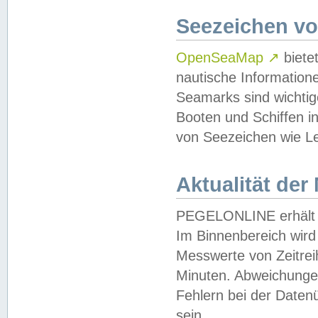
Seezeichen v
OpenSeaMap
↗
biete
nautische Information
Seamarks sind wichtig
Booten und Schiffen i
von Seezeichen wie Le
Aktualität der
PEGELONLINE erhält u
Im Binnenbereich wird 
Messwerte von Zeitreih
Minuten. Abweichungen
Fehlern bei der Daten
sein.