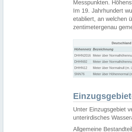
Messpunkten. Höhensy
Im 19. Jahrhundert wu
etabliert, an welchen 
zentimetergenau gem
Deutschland
Höhennetz
Bezeichnung
DHHN2016
Meter über Normalhöhennul
DHHN92
Meter über Normalhöhennul
DHHN12
Meter über Normalnull (m. 
SNN76
Meter über Höhennormal (m
Einzugsgebiet
Unter Einzugsgebiet v
unterirdisches Wasser
Allgemeine Bestandtei