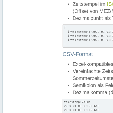
Zeitstempel im
IS
(Offset von MEZ
Dezimalpunkt als
[

  {"timestamp":"2000-01-01T0
  {"timestamp":"2000-01-01T0
  {"timestamp":"2000-01-01T0
]
CSV-Format
Excel-kompatibles
Vereinfachte Zeit
Sommerzeitumstel
Semikolon als Fel
Dezimalkomma (de
timestamp;value

2000-01-01 01:00;646

2000-01-01 01:15;646
