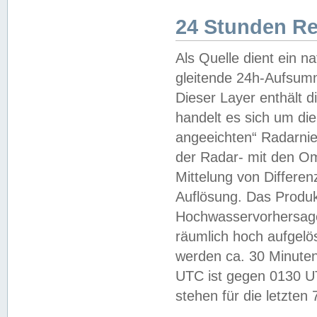
24 Stunden R
Als Quelle dient ein n
gleitende 24h-Aufsum
Dieser Layer enthält
handelt es sich um di
angeeichten“ Radarnie
der Radar- mit den O
Mittelung von Differe
Auflösung. Das Produk
Hochwasservorhersagez
räumlich hoch aufgelö
werden ca. 30 Minuten
UTC ist gegen 0130 UTC
stehen für die letzten