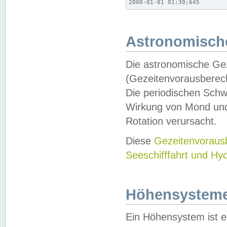
2000-01-01 01:30;645
Astronomische
Die astronomische Gez
(Gezeitenvorausberec
Die periodischen Schw
Wirkung von Mond und
Rotation verursacht.
Diese
Gezeitenvorau
Seeschifffahrt und Hy
Höhensystem
Ein Höhensystem ist e