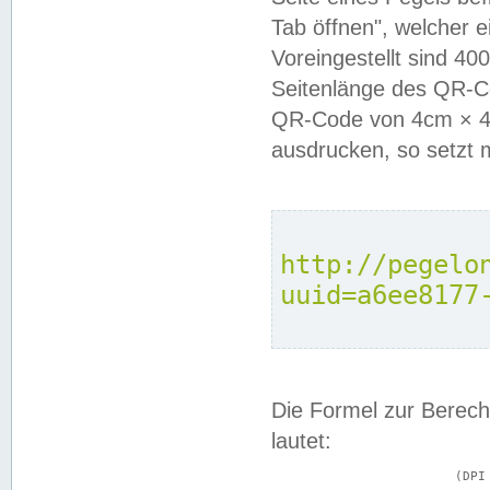
Tab öffnen", welcher 
Voreingestellt sind 4
Seitenlänge des QR-C
QR-Code von 4cm × 4c
ausdrucken, so setzt 
http://pegelo
uuid=a6ee8177
Die Formel zur Berech
lautet:
			(DPI × Druckkantenlänge in cm) ÷ 2,54 = Kantenlänge in Pixel
