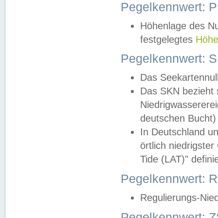
Pegelkennwert: 
Höhenlage des Nul
festgelegtes
Höhe
Pegelkennwert: 
Das Seekartennull
Das SKN bezieht s
Niedrigwassererei
deutschen Bucht) 
In Deutschland un
örtlich niedrigst
Tide (LAT)" definie
Pegelkennwert:
Regulierungs-Nie
Pegelkennwert: Z