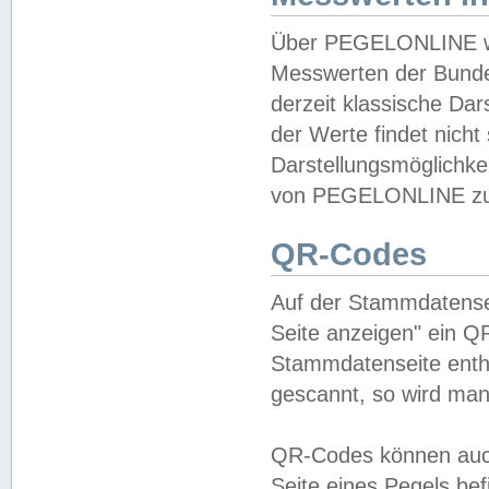
Über PEGELONLINE wer
Messwerten der Bundes
derzeit klassische Da
der Werte findet nicht 
Darstellungsmöglichkei
von PEGELONLINE zu 
QR-Codes
Auf der Stammdatensei
Seite anzeigen" ein Q
Stammdatenseite enthä
gescannt, so wird man
QR-Codes können auc
Seite eines Pegels be