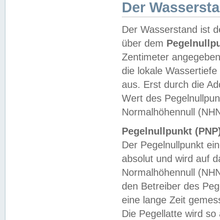
Der Wasserst
Der Wasserstand ist d
über dem
Pegelnullp
Zentimeter angegeben
die lokale Wassertie
aus. Erst durch die A
Wert des Pegelnullpun
Normalhöhennull (NHN
Pegelnullpunkt (PNP)
Der Pegelnullpunkt ei
absolut und wird auf
Normalhöhennull (NHN
den Betreiber des Pege
eine lange Zeit geme
Die Pegellatte wird s