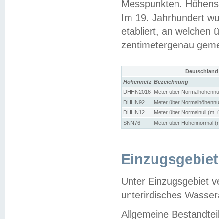
Messpunkten. Höhensy
Im 19. Jahrhundert wu
etabliert, an welchen 
zentimetergenau gem
Deutschland
Höhennetz
Bezeichnung
DHHN2016
Meter über Normalhöhennul
DHHN92
Meter über Normalhöhennul
DHHN12
Meter über Normalnull (m. 
SNN76
Meter über Höhennormal (m
Einzugsgebiet
Unter Einzugsgebiet v
unterirdisches Wasser
Allgemeine Bestandtei