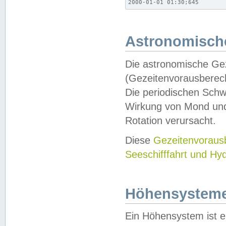
2000-01-01 01:30;645
Astronomische
Die astronomische Gez
(Gezeitenvorausberec
Die periodischen Schw
Wirkung von Mond und
Rotation verursacht.
Diese
Gezeitenvorau
Seeschifffahrt und Hy
Höhensystem
Ein Höhensystem ist e