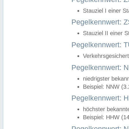
Stauziel I einer S
Pegelkennwert: Z
Stauziel II einer 
Pegelkennwert:
Verkehrsgesichert
Pegelkennwert:
niedrigster bekan
Beispiel: NNW (3
Pegelkennwert:
höchster bekannt
Beispiel: HHW (1
Pegelkennwert: 