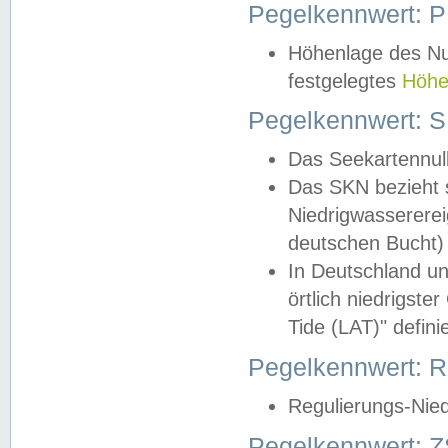
Pegelkennwert: 
Höhenlage des Nul
festgelegtes
Höhe
Pegelkennwert: 
Das Seekartennull
Das SKN bezieht s
Niedrigwassererei
deutschen Bucht) 
In Deutschland un
örtlich niedrigst
Tide (LAT)" definie
Pegelkennwert:
Regulierungs-Nie
Pegelkennwert: Z