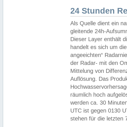
24 Stunden R
Als Quelle dient ein n
gleitende 24h-Aufsum
Dieser Layer enthält
handelt es sich um di
angeeichten“ Radarnie
der Radar- mit den O
Mittelung von Differe
Auflösung. Das Produk
Hochwasservorhersagez
räumlich hoch aufgelö
werden ca. 30 Minuten
UTC ist gegen 0130 UTC
stehen für die letzten