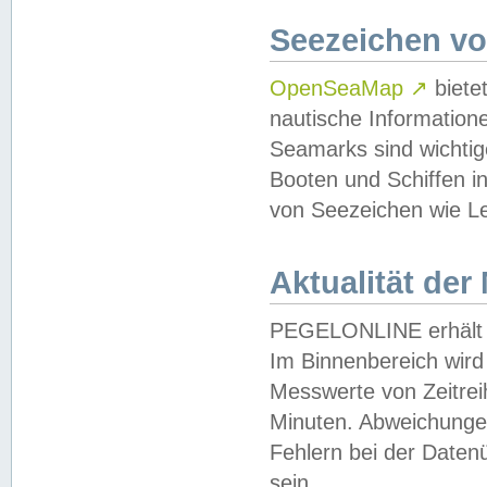
Seezeichen v
OpenSeaMap
↗
biete
nautische Information
Seamarks sind wichtig
Booten und Schiffen i
von Seezeichen wie Le
Aktualität der
PEGELONLINE erhält u
Im Binnenbereich wird 
Messwerte von Zeitreih
Minuten. Abweichungen
Fehlern bei der Daten
sein.