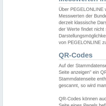
Über PEGELONLINE wer
Messwerten der Bundes
derzeit klassische Da
der Werte findet nicht 
Darstellungsmöglichkei
von PEGELONLINE zu 
QR-Codes
Auf der Stammdatensei
Seite anzeigen" ein Q
Stammdatenseite enthä
gescannt, so wird man
QR-Codes können auc
Seite eines Pegels be