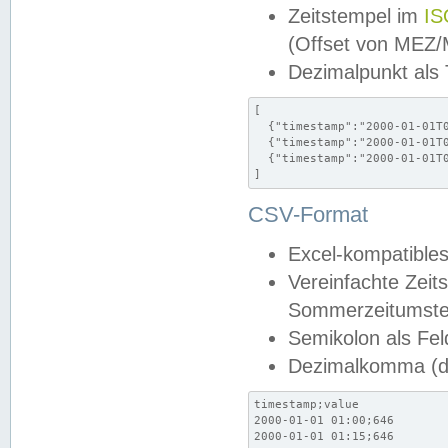
Zeitstempel im
IS
(Offset von MEZ
Dezimalpunkt als
[

  {"timestamp":"2000-01-01T0
  {"timestamp":"2000-01-01T0
  {"timestamp":"2000-01-01T0
]
CSV-Format
Excel-kompatibles
Vereinfachte Zeit
Sommerzeitumstel
Semikolon als Fel
Dezimalkomma (de
timestamp;value

2000-01-01 01:00;646

2000-01-01 01:15;646
