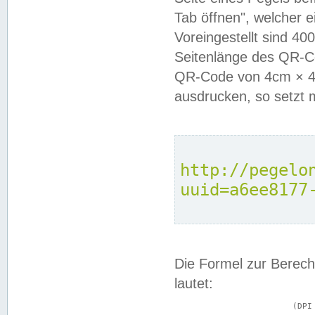
Tab öffnen", welcher 
Voreingestellt sind 4
Seitenlänge des QR-C
QR-Code von 4cm × 4c
ausdrucken, so setzt 
http://pegelo
uuid=a6ee8177
Die Formel zur Berech
lautet:
			(DPI × Druckkantenlänge in cm) ÷ 2,54 = Kantenlänge in Pixel
