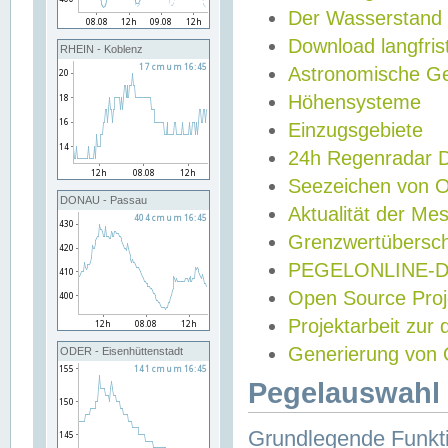
Der Wasserstand
Download langfris
RHEIN - Koblenz
Astronomische Gez
Höhensysteme
Einzugsgebiete
24h Regenradar
Seezeichen von 
DONAU - Passau
Aktualität der Me
Grenzwertübersch
PEGELONLINE-Di
Open Source Projek
Projektarbeit zur
Generierung von 
ODER - Eisenhüttenstadt
Pegelauswahl 
Grundlegende Funkti