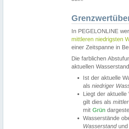
Grenzwertüber
In PEGELONLINE werde
mittleren niedrigsten
einer Zeitspanne in Be
Die farblichen Abstuf
aktuellen Wasserstand
Ist der aktuelle 
als
niedriger Was
Liegt der aktue
gilt dies als
mittle
mit
Grün
dargestel
Wasserstände obe
Wasserstand
und