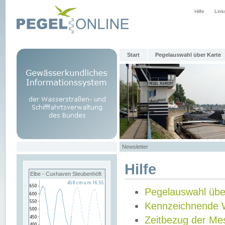
Hilfe
Link
Start
Pegelauswahl über Karte
Newsletter
Hilfe
Elbe - Cuxhaven Steubenhöft
Pegelauswahl übe
Kennzeichnende 
Zeitbezug der Me