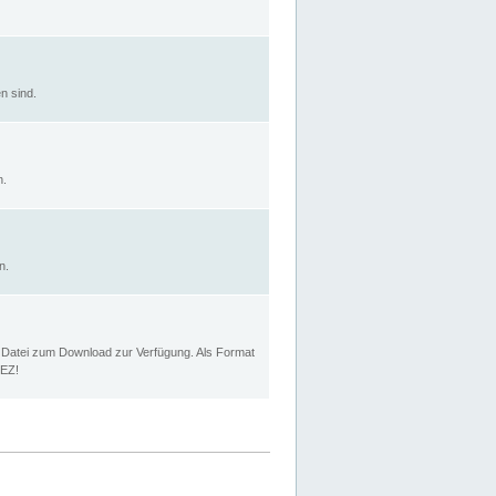
n sind.
n.
n.
p Datei zum Download zur Verfügung. Als Format
MEZ!