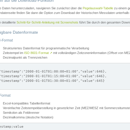
iff auf die Download-Funktion
e Daten herunterzuladen, navigieren Sie zunächst über die
Pegelauswahl-Tabelle
zu einem ge
datenseite finden Sie dann die Option zum Download der historischen Messdaten unterhalb
ne detaillierte
Schritt-für-Schritt-Anleitung mit Screenshots
führt Sie durch den gesamten Down
ügbare Datenformate
-Format
Strukturiertes Datenformat für programmatische Verarbeitung
Zeitstempel im
ISO 8601-Format
↗
mit vollständigen Zeitzoneninformation (Offset von 
Dezimalpunkt als Trennzeichen
"timestamp":"2000-01-01T01:00:00+01:00","value":646},

"timestamp":"2000-01-01T01:15:00+01:00","value":646},

"timestamp":"2000-01-01T01:30:00+01:00","value":645}

Format
Excel-kompatibles Tabellenformat
Vereinfachte Zeitstempeldarstellung in gesetzlicher Zeit (MEZ/MESZ mit Sommerzeitumstel
Semikolon als Feldtrenner
Dezimalkomma (deutsche Notation)
estamp;value
