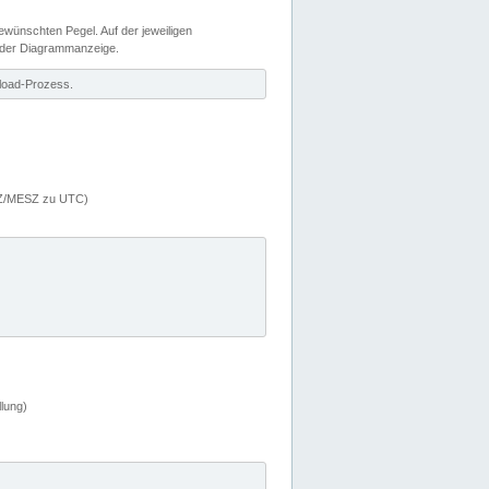
wünschten Pegel. Auf der jeweiligen
 der Diagrammanzeige.
load-Prozess.
MEZ/MESZ zu UTC)
lung)