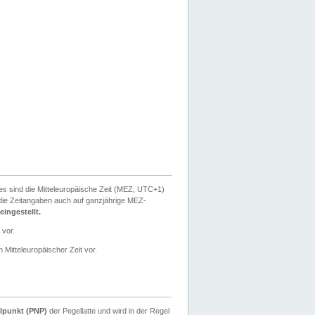
ies sind die Mitteleuropäische Zeit (MEZ, UTC+1)
ie Zeitangaben auch auf ganzjährige MEZ-
ingestellt.
 vor.
 Mitteleuropäischer Zeit vor.
lpunkt (PNP)
der Pegellatte und wird in der Regel