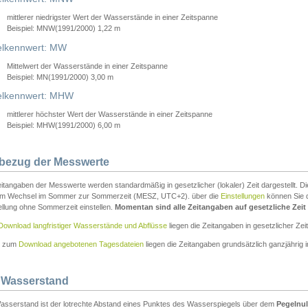
mittlerer niedrigster Wert der Wasserstände in einer Zeitspanne
Beispiel: MNW(1991/2000) 1,22 m
lkennwert: MW
Mittelwert der Wasserstände in einer Zeitspanne
Beispiel: MN(1991/2000) 3,00 m
elkennwert: MHW
mittlerer höchster Wert der Wasserstände in einer Zeitspanne
Beispiel: MHW(1991/2000) 6,00 m
tbezug der Messwerte
itangaben der Messwerte werden standardmäßig in gesetzlicher (lokaler) Zeit dargestellt. D
em Wechsel im Sommer zur Sommerzeit (MESZ, UTC+2). über die
Einstellungen
können Sie d
ellung ohne Sommerzeit einstellen.
Momentan sind alle Zeitangaben auf gesetzliche Zeit e
Download langfristiger Wasserstände und Abflüsse
liegen die Zeitangaben in gesetzlicher Zeit
n zum
Download angebotenen Tagesdateien
liegen die Zeitangaben grundsätzlich ganzjährig in
 Wasserstand
asserstand ist der lotrechte Abstand eines Punktes des Wasserspiegels über dem
Pegelnul