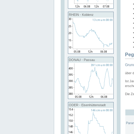
RHEIN - Koblenz
Peg
DONAU - Passau
Grund
über 
Ist Ja
ersche
Die Ze
ODER - Eisenhüttenstadt
Para