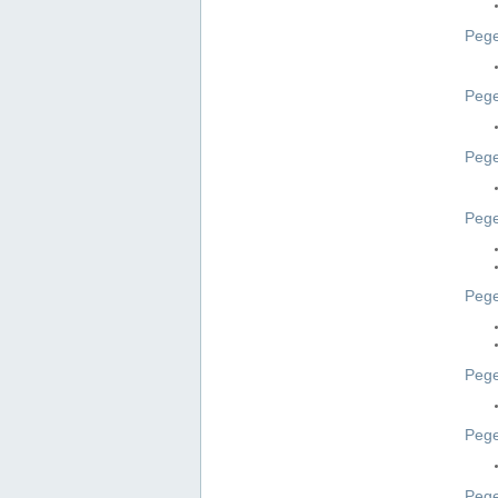
Pege
Pege
Peg
Pege
Pege
Pege
Pege
Peg