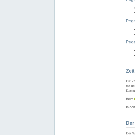
Pege
Peg
Zei
Die Ze
mit d
Darst
Beim
In de
Der
Der W