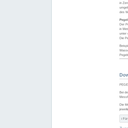
in Ze
umgeb
des W
Pegel
Der P
in Me
unter
Die Pe
Beisp
Wasse
Pegeln
Dow
PEGEL
Bei d
Messf
Die M
jeweil
ℹ️ F