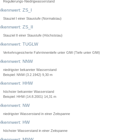
Regulierungs-Niedrigwasserstand
lkennwert: ZS_I
Stauziel I einer Staustufe (Normalstau)
lkennwert: ZS_II
Stauziel II einer Staustufe (Höchststau)
elkennwert: TUGLW
Verkehrsgesicherte Fahrrinnentiefe unter GlW (Tiefe unter GlW)
lkennwert: NNW
niedrigster bekannter Wasserstand
Beispiel: NNW (3.2.1942) 9,30 m
lkennwert: HHW
höchster bekannter Wasserstand
Beispiel: HHW (14.8.2001) 14,31 m
lkennwert: NW
niedrigster Wasserstand in einer Zeitspanne
lkennwert: HW
höchster Wasserstand in einer Zeitspanne
elkennwert: MNW