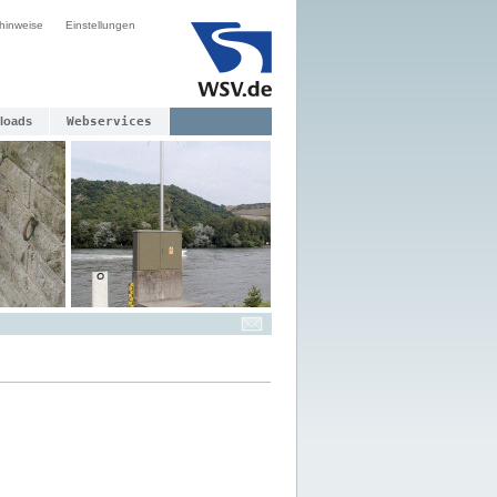
hinweise
Einstellungen
loads
Webservices