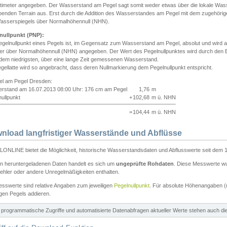
ntimeter angegeben. Der Wasserstand am Pegel sagt somit weder etwas über die lokale Wa
enden Terrain aus. Erst durch die Addition des Wasserstandes am Pegel mit dem zugehörig
asserspiegels über Normalhöhennull (NHN).
nullpunkt (PNP):
egelnullpunkt eines Pegels ist, im Gegensatz zum Wasserstand am Pegel, absolut und wir
ter über Normalhöhennull (NHN) angegeben. Der Wert des Pegelnullpunktes wird durch den Bet
 dem niedrigsten, über eine lange Zeit gemessenen Wasserstand.
gellatte wird so angebracht, dass deren Nullmarkierung dem Pegelnullpunkt entspricht.
iel am Pegel Dresden:
rstand am 16.07.2013 08:00 Uhr: 176 cm am Pegel
1,76
m
ullpunkt
+
102,68
m ü. NHN
=
104,44
m ü. NHN
nload langfristiger Wasserstände und Abflüsse
ONLINE bietet die Möglichkeit, historische Wasserstandsdaten und Abflusswerte seit dem 1
en heruntergeladenen Daten handelt es sich um
ungeprüfte Rohdaten
. Diese Messwerte wur
ehler oder andere Unregelmäßigkeiten enthalten.
esswerte sind relative Angaben zum jeweiligen
Pegelnullpunkt
. Für absolute Höhenangaben 
igen Pegels addieren.
ür programmatische Zugriffe und automatisierte Datenabfragen aktueller Werte stehen auch d