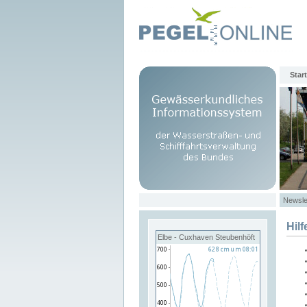
Start
Newsle
Hilf
Elbe - Cuxhaven Steubenhöft