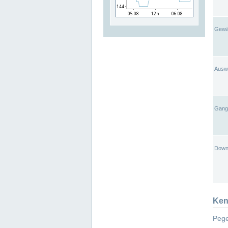
Gewä
Ausw
Gangl
Down
Ken
Pege