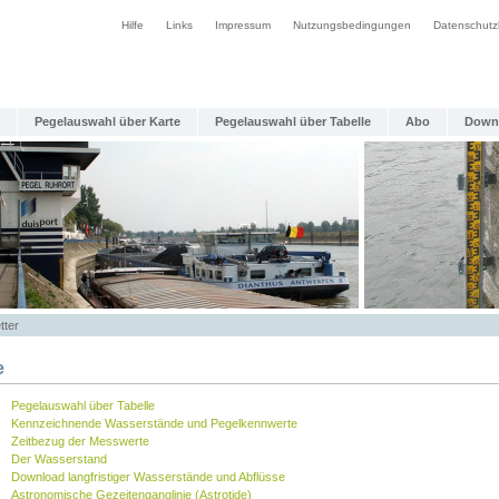
Hilfe
Links
Impressum
Nutzungsbedingungen
Datenschutz
Pegelauswahl über Karte
Pegelauswahl über Tabelle
Abo
Down
tter
e
Pegelauswahl über Tabelle
Kennzeichnende Wasserstände und Pegelkennwerte
Zeitbezug der Messwerte
Der Wasserstand
Download langfristiger Wasserstände und Abflüsse
Astronomische Gezeitenganglinie (Astrotide)