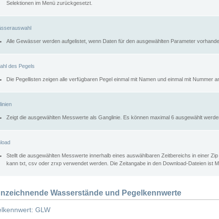
Selektionen im Menü zurückgesetzt.
sserauswahl
Alle Gewässer werden aufgelistet, wenn Daten für den ausgewählten Parameter vorhande
ahl des Pegels
Die Pegellisten zeigen alle verfügbaren Pegel einmal mit Namen und einmal mit Nummer a
inien
Zeigt die ausgewählten Messwerte als Ganglinie. Es können maximal 6 ausgewählt werde
load
Stellt die ausgewählten Messwerte innerhalb eines auswählbaren Zeitbereichs in einer Zi
kann txt, csv oder zrxp verwendet werden. Die Zeitangabe in den Download-Dateien ist 
nzeichnende Wasserstände und Pegelkennwerte
lkennwert: GLW