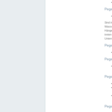
Pege
Sind 
Wasser
Hänge
treten
Unter
Pege
Pege
Pege
Pege