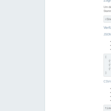
Zugr
Um di
Stamm
ℹ️ Ei
Verf
JSON
[

  {
  {
  {
]
CSV-
tim