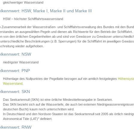
gleichwertiger Wasserstand
lkennwert: HSW, Marke I, Marke II und Marke III
HSW – höchster Schifffahrtswasserstand
in Zusammenarbeit der Wasserstraßen- und Schifffahrtsverwaltung des Bundes mit den Bund
standes an ausgewählten Pegeln und dienen als Richtwerte für den Betrieb der Schifffahrt. 
n von den örtlichen Gegebenheiten ab und sind von Gewässer zu Gewässer unterschiedlich
 unterschiedliche Beschränkungen (z.B. Sperrungen) für die Schifffahrt im jeweiligen Gewäss
schreitung wieder aufgehoben.
lkennwert: NSW
niedrigster Wasserstand
lkennwert: PNP
Höhenlage des Nullpunktes der Pegellatte bezogen auf ein amtlich festgelegtes
Höhensys
Wasserstand
.
lkennwert: SKN
Das Seekartennull (SKN) ist eine örtliche Mindesttiefenangabe in Seekarten.
Das SKN bezieht sich auf die Wassertiefe, die auch bei extemen Niedrigwasserereignissen
deutschen Bucht) kaum noch unterschritten wird.
In Deutschland und den Nordsee-Staaten ist das Seekartennull seit 2005 als örtlich nie
Astronomical Tide (LAT)" definiert.
lkennwert: RNW