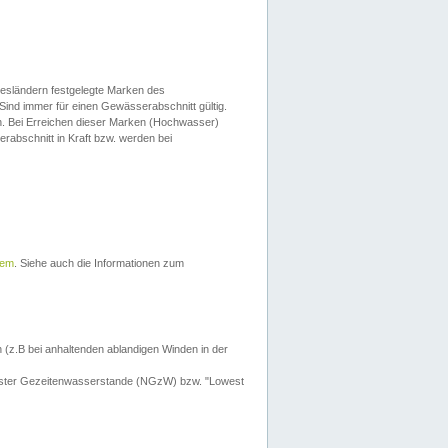
esländern festgelegte Marken des
Sind immer für einen Gewässerabschnitt gültig.
. Bei Erreichen dieser Marken (Hochwasser)
erabschnitt in Kraft bzw. werden bei
tem
. Siehe auch die Informationen zum
 (z.B bei anhaltenden ablandigen Winden in der
drigster Gezeitenwasserstande (NGzW) bzw. "Lowest