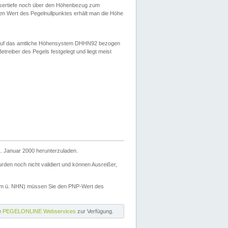
ssertiefe noch über den Höhenbezug zum
en Wert des Pegelnullpunktes erhält man die Höhe
d auf das amtliche Höhensystem DHHN92 bezogen
reiber des Pegels festgelegt und liegt meist
. Januar 2000 herunterzuladen.
den noch nicht validiert und können Ausreißer,
(m ü. NHN) müssen Sie den PNP-Wert des
ie
PEGELONLINE Webservices
zur Verfügung.