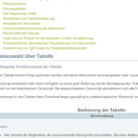
Höhensysteme
Einzugsgebiete
24h Regenradar DWD
Seezeichen von OpenSeaMap.org
Aktualität der Messwerte
Grenzwertüberschreitung der Messwerte
PEGELONLINE-Dienste
Open Source Projekt für die interaktive Online Visualisierung
Projektarbeit zur dynamischen Visualisierung von Messwerten
Generierung von QR-Codes für Pegelstammdatenseiten
elauswahl über Tabelle
legende Funktionsweise der Tabelle
die Tabelle können Pegel gefunden werden und deren Messwerte heruntergeladen oder visuali
vascript deaktiviert oder nicht verfügbar so muss jede Änderung mit der Bestätigung des "Filt
int nur bei deaktiviertem Javascript. Bei eingeschaltetem Javascript aktualisieren sich alle 
itstempel in den Dateien beim Download liegen ganzjährig in mitteleuropäischer Winterzeit vo
Bedienung der Tabelle:
Beschreibung
meter
Hier besteht die Möglichkeit, die auszuwertende Messgröße einzustellen. Bei einer Ände