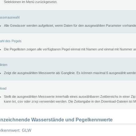
Selektionen im Menü zurückgesetzt.
sserauswahl
Alle Gewässer werden aufgelistet, wenn Daten für den ausgewählten Parameter vorhande
ahl des Pegels
Die Pegellisten zeigen alle verfügbaren Pegel einmal mit Namen und einmal mit Nummer a
inien
Zeigt die ausgewählten Messwerte als Ganglinie. Es können maximal 6 ausgewählt werde
load
Stellt die ausgewählten Messwerte innerhalb eines auswählbaren Zeitbereichs in einer Zi
kann txt, csv oder zrxp verwendet werden. Die Zeitangabe in den Download-Dateien ist 
nzeichnende Wasserstände und Pegelkennwerte
lkennwert: GLW