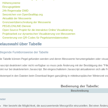
Höhensysteme
Einzugsgebiete
24h Regenradar DWD
Seezeichen von OpenSeaMap.org
Aktualität der Messwerte
Grenzwertüberschreitung der Messwerte
PEGELONLINE-Dienste
Open Source Projekt für die interaktive Online Visualisierung
Projektarbeit zur dynamischen Visualisierung von Messwerten
Generierung von QR-Codes für Pegelstammdatenseiten
elauswahl über Tabelle
legende Funktionsweise der Tabelle
die Tabelle können Pegel gefunden werden und deren Messwerte heruntergeladen oder visuali
vascript deaktiviert oder nicht verfügbar so muss jede Änderung mit der Bestätigung des "Filt
int nur bei deaktiviertem Javascript. Bei eingeschaltetem Javascript aktualisieren sich alle 
itstempel in den Dateien beim Download liegen ganzjährig in mitteleuropäischer Winterzeit vo
Bedienung der Tabelle:
Beschreibung
meter
Hier besteht die Möglichkeit, die auszuwertende Messgröße einzustellen. Bei einer Ände