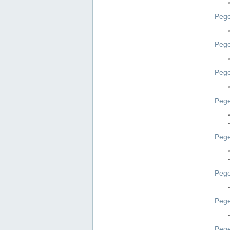
Pege
Pege
Peg
Pege
Pege
Pege
Pege
Peg