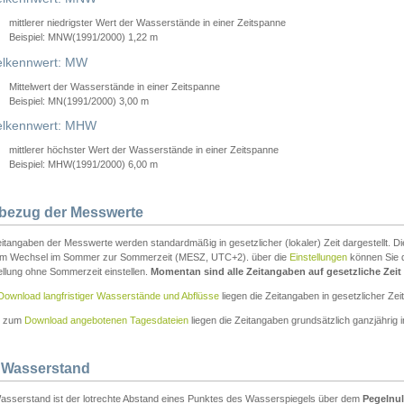
mittlerer niedrigster Wert der Wasserstände in einer Zeitspanne
Beispiel: MNW(1991/2000) 1,22 m
lkennwert: MW
Mittelwert der Wasserstände in einer Zeitspanne
Beispiel: MN(1991/2000) 3,00 m
elkennwert: MHW
mittlerer höchster Wert der Wasserstände in einer Zeitspanne
Beispiel: MHW(1991/2000) 6,00 m
tbezug der Messwerte
itangaben der Messwerte werden standardmäßig in gesetzlicher (lokaler) Zeit dargestellt. D
em Wechsel im Sommer zur Sommerzeit (MESZ, UTC+2). über die
Einstellungen
können Sie d
ellung ohne Sommerzeit einstellen.
Momentan sind alle Zeitangaben auf gesetzliche Zeit e
Download langfristiger Wasserstände und Abflüsse
liegen die Zeitangaben in gesetzlicher Zeit
n zum
Download angebotenen Tagesdateien
liegen die Zeitangaben grundsätzlich ganzjährig in
 Wasserstand
asserstand ist der lotrechte Abstand eines Punktes des Wasserspiegels über dem
Pegelnul