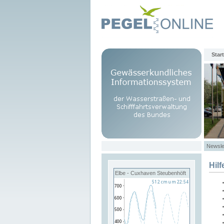
Start
Newsle
Hilf
Elbe - Cuxhaven Steubenhöft