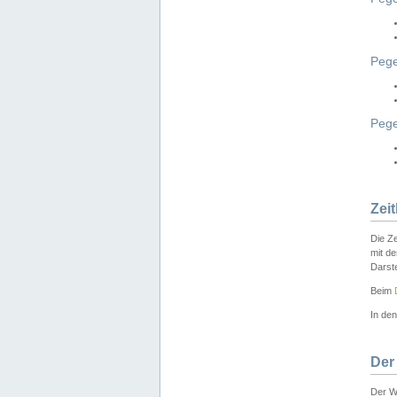
Pege
Peg
Zei
Die Ze
mit d
Darst
Beim
In de
Der
Der W