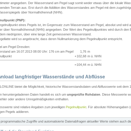
ntimeter angegeben. Der Wasserstand am Pegel sagt somit weder etwas über die lokale Wa
enden Terrain aus. Erst durch die Addition des Wasserstandes am Pegel mit dem zugehörig
asserspiegels über Normalhöhennull (NHN).
nullpunkt (PNP):
egelnullpunkt eines Pegels ist, im Gegensatz zum Wasserstand am Pegel, absolut und wir
ter über Normalhöhennull (NHN) angegeben. Der Wert des Pegelnullpunktes wird durch den Bet
 dem niedrigsten, über eine lange Zeit gemessenen Wasserstand.
gellatte wird so angebracht, dass deren Nullmarkierung dem Pegelnullpunkt entspricht.
iel am Pegel Dresden:
rstand am 16.07.2013 08:00 Uhr: 176 cm am Pegel
1,76
m
ullpunkt
+
102,68
m ü. NHN
=
104,44
m ü. NHN
nload langfristiger Wasserstände und Abflüsse
ONLINE bietet die Möglichkeit, historische Wasserstandsdaten und Abflusswerte seit dem 1
en heruntergeladenen Daten handelt es sich um
ungeprüfte Rohdaten
. Diese Messwerte wur
ehler oder andere Unregelmäßigkeiten enthalten.
esswerte sind relative Angaben zum jeweiligen
Pegelnullpunkt
. Für absolute Höhenangaben 
igen Pegels addieren.
ür programmatische Zugriffe und automatisierte Datenabfragen aktueller Werte stehen auch d