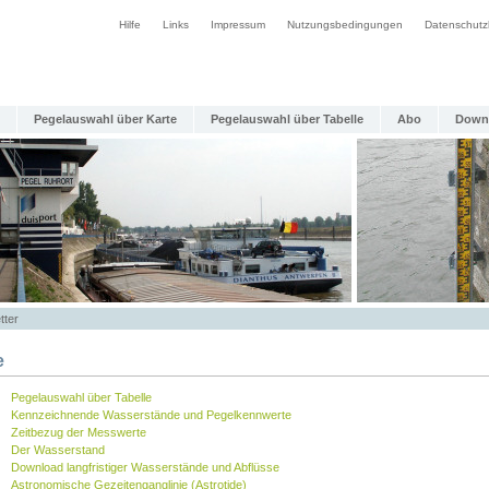
Hilfe
Links
Impressum
Nutzungsbedingungen
Datenschutz
Pegelauswahl über Karte
Pegelauswahl über Tabelle
Abo
Down
tter
e
Pegelauswahl über Tabelle
Kennzeichnende Wasserstände und Pegelkennwerte
Zeitbezug der Messwerte
Der Wasserstand
Download langfristiger Wasserstände und Abflüsse
Astronomische Gezeitenganglinie (Astrotide)