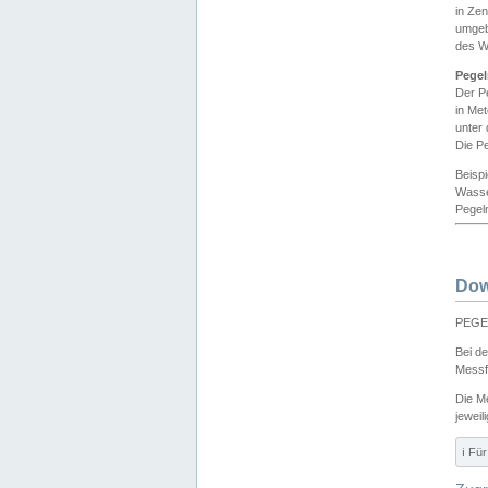
in Ze
umgeb
des W
Pegel
Der P
in Me
unter
Die Pe
Beisp
Wasse
Pegeln
Dow
PEGEL
Bei d
Messf
Die M
jeweil
ℹ️ F