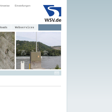
hinweise
Einstellungen
loads
Webservices