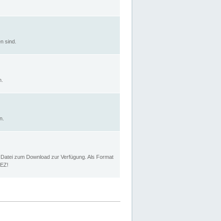
n sind.
n.
n.
p Datei zum Download zur Verfügung. Als Format
MEZ!