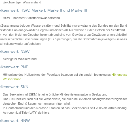
gleichwertiger Wasserstand
lkennwert: HSW, Marke I, Marke II und Marke III
HSW – höchster Schifffahrtswasserstand
in Zusammenarbeit der Wasserstraßen- und Schifffahrtsverwaltung des Bundes mit den Bund
standes an ausgewählten Pegeln und dienen als Richtwerte für den Betrieb der Schifffahrt. 
n von den örtlichen Gegebenheiten ab und sind von Gewässer zu Gewässer unterschiedlich
 unterschiedliche Beschränkungen (z.B. Sperrungen) für die Schifffahrt im jeweiligen Gewäss
schreitung wieder aufgehoben.
lkennwert: NSW
niedrigster Wasserstand
lkennwert: PNP
Höhenlage des Nullpunktes der Pegellatte bezogen auf ein amtlich festgelegtes
Höhensys
Wasserstand
.
lkennwert: SKN
Das Seekartennull (SKN) ist eine örtliche Mindesttiefenangabe in Seekarten.
Das SKN bezieht sich auf die Wassertiefe, die auch bei extemen Niedrigwasserereignissen
deutschen Bucht) kaum noch unterschritten wird.
In Deutschland und den Nordsee-Staaten ist das Seekartennull seit 2005 als örtlich nie
Astronomical Tide (LAT)" definiert.
lkennwert: RNW