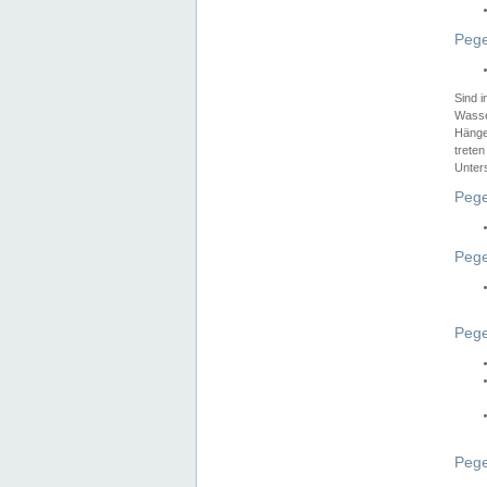
Pege
Sind 
Wasser
Hänge
treten
Unter
Pege
Pege
Pege
Pege