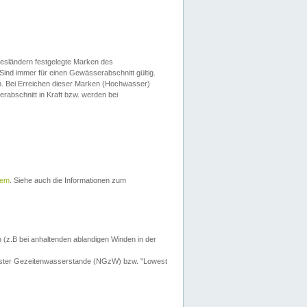
esländern festgelegte Marken des
Sind immer für einen Gewässerabschnitt gültig.
. Bei Erreichen dieser Marken (Hochwasser)
erabschnitt in Kraft bzw. werden bei
tem
. Siehe auch die Informationen zum
 (z.B bei anhaltenden ablandigen Winden in der
drigster Gezeitenwasserstande (NGzW) bzw. "Lowest