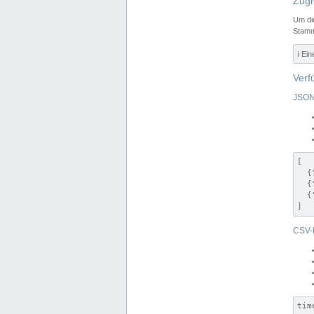
Zugr
Um di
Stamm
ℹ️ Ei
Verf
JSON
[

  {
  {
  {
]
CSV-
tim