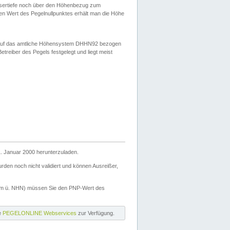
ssertiefe noch über den Höhenbezug zum
en Wert des Pegelnullpunktes erhält man die Höhe
d auf das amtliche Höhensystem DHHN92 bezogen
reiber des Pegels festgelegt und liegt meist
. Januar 2000 herunterzuladen.
den noch nicht validiert und können Ausreißer,
(m ü. NHN) müssen Sie den PNP-Wert des
ie
PEGELONLINE Webservices
zur Verfügung.