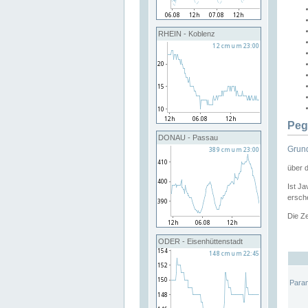
RHEIN - Koblenz
Peg
DONAU - Passau
Grund
über 
Ist Ja
ersche
Die Ze
ODER - Eisenhüttenstadt
Para