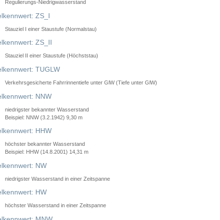
Regulierungs-Niedrigwasserstand
lkennwert: ZS_I
Stauziel I einer Staustufe (Normalstau)
lkennwert: ZS_II
Stauziel II einer Staustufe (Höchststau)
elkennwert: TUGLW
Verkehrsgesicherte Fahrrinnentiefe unter GlW (Tiefe unter GlW)
lkennwert: NNW
niedrigster bekannter Wasserstand
Beispiel: NNW (3.2.1942) 9,30 m
lkennwert: HHW
höchster bekannter Wasserstand
Beispiel: HHW (14.8.2001) 14,31 m
lkennwert: NW
niedrigster Wasserstand in einer Zeitspanne
lkennwert: HW
höchster Wasserstand in einer Zeitspanne
elkennwert: MNW