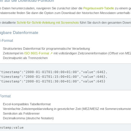
iff auf die Download-Funktion
e Daten herunterzuladen, navigieren Sie zunächst über die
Pegelauswahl-Tabelle
zu einem ge
datenseite finden Sie dann die Option zum Download der historischen Messdaten unterhalb
ne detaillierte
Schritt-für-Schritt-Anleitung mit Screenshots
führt Sie durch den gesamten Down
ügbare Datenformate
-Format
Strukturiertes Datenformat für programmatische Verarbeitung
Zeitstempel im
ISO 8601-Format
↗
mit vollständigen Zeitzoneninformation (Offset von 
Dezimalpunkt als Trennzeichen
"timestamp":"2000-01-01T01:00:00+01:00","value":646},

"timestamp":"2000-01-01T01:15:00+01:00","value":646},

"timestamp":"2000-01-01T01:30:00+01:00","value":645}

Format
Excel-kompatibles Tabellenformat
Vereinfachte Zeitstempeldarstellung in gesetzlicher Zeit (MEZ/MESZ mit Sommerzeitumstel
Semikolon als Feldtrenner
Dezimalkomma (deutsche Notation)
estamp;value
