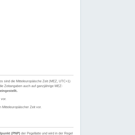
ies sind die Mitteleuropäische Zeit (MEZ, UTC+1)
ie Zeitangaben auch auf ganzjährige MEZ-
ingestellt.
 vor.
 Mitteleuropäischer Zeit vor.
lpunkt (PNP)
der Pegellatte und wird in der Regel