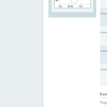
Gewä
Ausw
Gangl
Down
Ken
Pege