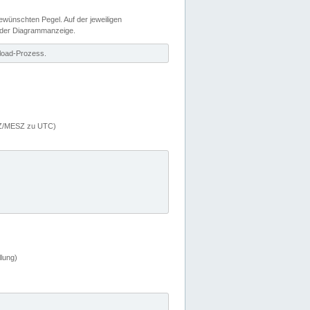
wünschten Pegel. Auf der jeweiligen
 der Diagrammanzeige.
load-Prozess.
MEZ/MESZ zu UTC)
lung)