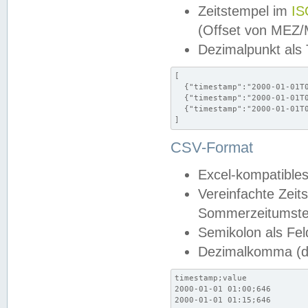
Zeitstempel im
IS
(Offset von MEZ
Dezimalpunkt als
[

  {"timestamp":"2000-01-01T0
  {"timestamp":"2000-01-01T0
  {"timestamp":"2000-01-01T0
]
CSV-Format
Excel-kompatibles
Vereinfachte Zeit
Sommerzeitumstel
Semikolon als Fel
Dezimalkomma (de
timestamp;value

2000-01-01 01:00;646

2000-01-01 01:15;646
