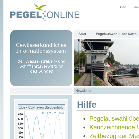
Hilfe
Link
Start
Pegelauswahl über Karte
Newsletter
Hilfe
Elbe - Cuxhaven Steubenhöft
Pegelauswahl übe
Kennzeichnende 
Zeitbezug der Me