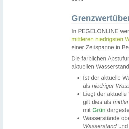
Grenzwertüber
In PEGELONLINE werde
mittleren niedrigsten
einer Zeitspanne in Be
Die farblichen Abstuf
aktuellen Wasserstand
Ist der aktuelle 
als
niedriger Was
Liegt der aktue
gilt dies als
mittle
mit
Grün
dargestel
Wasserstände obe
Wasserstand
und