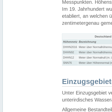
Messpunkten. Höhensy
Im 19. Jahrhundert wu
etabliert, an welchen 
zentimetergenau gem
Deutschland
Höhennetz
Bezeichnung
DHHN2016
Meter über Normalhöhennul
DHHN92
Meter über Normalhöhennul
DHHN12
Meter über Normalnull (m. 
SNN76
Meter über Höhennormal (m
Einzugsgebiet
Unter Einzugsgebiet v
unterirdisches Wasser
Allgemeine Bestandtei