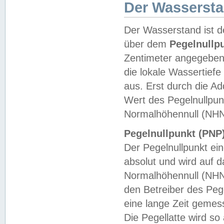
Der Wasserst
Der Wasserstand ist d
über dem
Pegelnullp
Zentimeter angegeben
die lokale Wassertie
aus. Erst durch die A
Wert des Pegelnullpun
Normalhöhennull (NHN
Pegelnullpunkt (PNP)
Der Pegelnullpunkt ei
absolut und wird auf
Normalhöhennull (NHN
den Betreiber des Pege
eine lange Zeit geme
Die Pegellatte wird s