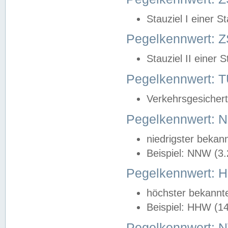
Stauziel I einer S
Pegelkennwert: Z
Stauziel II einer 
Pegelkennwert:
Verkehrsgesichert
Pegelkennwert:
niedrigster bekan
Beispiel: NNW (3
Pegelkennwert:
höchster bekannt
Beispiel: HHW (1
Pegelkennwert: 