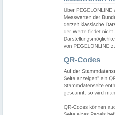
Über PEGELONLINE wer
Messwerten der Bundes
derzeit klassische Da
der Werte findet nicht 
Darstellungsmöglichkei
von PEGELONLINE zu 
QR-Codes
Auf der Stammdatensei
Seite anzeigen" ein Q
Stammdatenseite enthä
gescannt, so wird man
QR-Codes können auc
Seite eines Pegels be