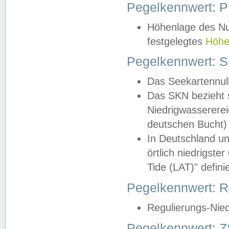
Pegelkennwert: 
Höhenlage des Nul
festgelegtes
Höhe
Pegelkennwert: 
Das Seekartennull
Das SKN bezieht s
Niedrigwassererei
deutschen Bucht) 
In Deutschland un
örtlich niedrigst
Tide (LAT)" definie
Pegelkennwert:
Regulierungs-Nie
Pegelkennwert: Z