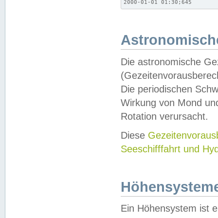
2000-01-01 01:30;645
Astronomische
Die astronomische Gez
(Gezeitenvorausberec
Die periodischen Schw
Wirkung von Mond und
Rotation verursacht.
Diese
Gezeitenvorau
Seeschifffahrt und Hy
Höhensystem
Ein Höhensystem ist e