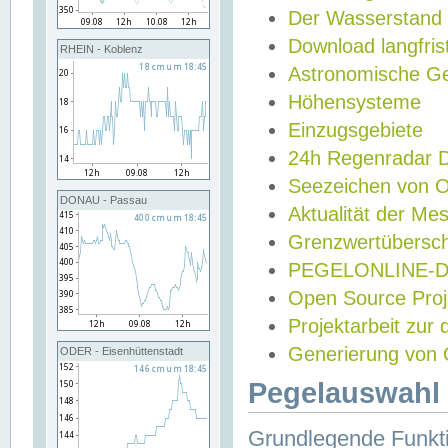
Der Wasserstand
Download langfris
RHEIN - Koblenz
Astronomische Gez
Höhensysteme
Einzugsgebiete
24h Regenradar
Seezeichen von 
DONAU - Passau
Aktualität der Me
Grenzwertübersch
PEGELONLINE-Di
Open Source Projek
Projektarbeit zur
Generierung von 
ODER - Eisenhüttenstadt
Pegelauswahl 
Grundlegende Funkti