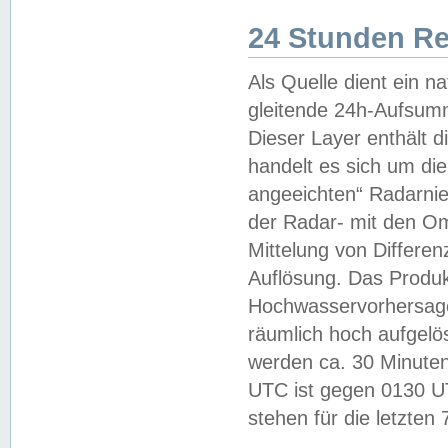
24 Stunden R
Als Quelle dient ein n
gleitende 24h-Aufsum
Dieser Layer enthält
handelt es sich um di
angeeichten“ Radarnie
der Radar- mit den O
Mittelung von Differe
Auflösung. Das Produk
Hochwasservorhersagez
räumlich hoch aufgelö
werden ca. 30 Minuten
UTC ist gegen 0130 UTC
stehen für die letzten