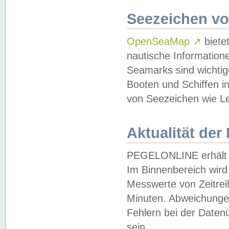
Seezeichen v
OpenSeaMap
↗
biete
nautische Information
Seamarks sind wichtig
Booten und Schiffen i
von Seezeichen wie Le
Aktualität der
PEGELONLINE erhält u
Im Binnenbereich wird 
Messwerte von Zeitreih
Minuten. Abweichungen
Fehlern bei der Daten
sein.