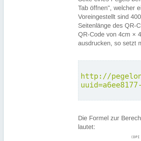
Tab öffnen", welcher 
Voreingestellt sind 4
Seitenlänge des QR-C
QR-Code von 4cm × 4c
ausdrucken, so setzt 
http://pegelo
uuid=a6ee8177
Die Formel zur Berech
lautet:
			(DPI × Druckkantenlänge in cm) ÷ 2,54 = Kantenlänge in Pixel
