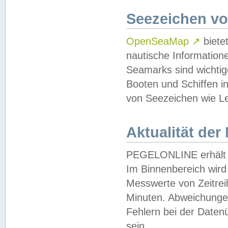
Seezeichen v
OpenSeaMap
↗
biete
nautische Information
Seamarks sind wichtig
Booten und Schiffen i
von Seezeichen wie Le
Aktualität der
PEGELONLINE erhält u
Im Binnenbereich wird 
Messwerte von Zeitreih
Minuten. Abweichungen
Fehlern bei der Daten
sein.