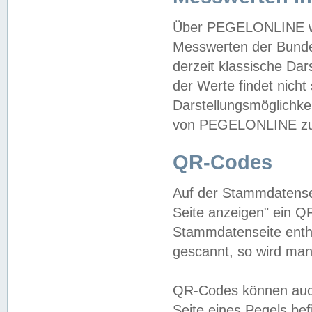
Über PEGELONLINE wer
Messwerten der Bundes
derzeit klassische Da
der Werte findet nicht 
Darstellungsmöglichkei
von PEGELONLINE zu 
QR-Codes
Auf der Stammdatensei
Seite anzeigen" ein Q
Stammdatenseite enthä
gescannt, so wird man
QR-Codes können auc
Seite eines Pegels be