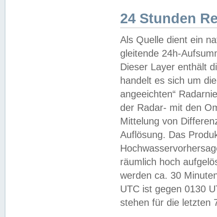
24 Stunden R
Als Quelle dient ein n
gleitende 24h-Aufsum
Dieser Layer enthält
handelt es sich um di
angeeichten“ Radarnie
der Radar- mit den O
Mittelung von Differe
Auflösung. Das Produk
Hochwasservorhersagez
räumlich hoch aufgelö
werden ca. 30 Minuten
UTC ist gegen 0130 UTC
stehen für die letzten