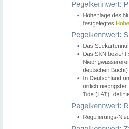
Pegelkennwert: 
Höhenlage des Nul
festgelegtes
Höhe
Pegelkennwert: 
Das Seekartennull
Das SKN bezieht s
Niedrigwassererei
deutschen Bucht) 
In Deutschland un
örtlich niedrigst
Tide (LAT)" definie
Pegelkennwert:
Regulierungs-Nie
Pegelkennwert: Z