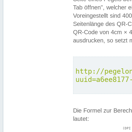
Tab öffnen", welcher 
Voreingestellt sind 4
Seitenlänge des QR-C
QR-Code von 4cm × 4c
ausdrucken, so setzt 
http://pegelo
uuid=a6ee8177
Die Formel zur Berech
lautet:
			(DPI × Druckkantenlänge in cm) ÷ 2,54 = Kantenlänge in Pixel
