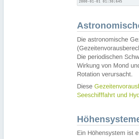
2000-01-01 01:30;645
Astronomische
Die astronomische Gez
(Gezeitenvorausberec
Die periodischen Schw
Wirkung von Mond und
Rotation verursacht.
Diese
Gezeitenvorau
Seeschifffahrt und Hy
Höhensystem
Ein Höhensystem ist e