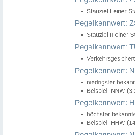
Stauziel I einer S
Pegelkennwert: Z
Stauziel II einer 
Pegelkennwert:
Verkehrsgesichert
Pegelkennwert:
niedrigster bekan
Beispiel: NNW (3
Pegelkennwert:
höchster bekannt
Beispiel: HHW (1
Pegelkennwert: 