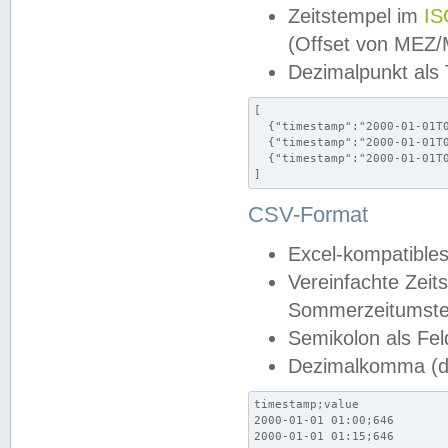
Zeitstempel im
IS
(Offset von MEZ
Dezimalpunkt als
[

  {"timestamp":"2000-01-01T0
  {"timestamp":"2000-01-01T0
  {"timestamp":"2000-01-01T0
]
CSV-Format
Excel-kompatibles
Vereinfachte Zeit
Sommerzeitumstel
Semikolon als Fel
Dezimalkomma (de
timestamp;value

2000-01-01 01:00;646

2000-01-01 01:15;646
