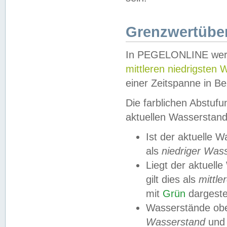
Grenzwertüber
In PEGELONLINE werde
mittleren niedrigsten
einer Zeitspanne in Be
Die farblichen Abstuf
aktuellen Wasserstand
Ist der aktuelle 
als
niedriger Was
Liegt der aktue
gilt dies als
mittle
mit
Grün
dargestel
Wasserstände obe
Wasserstand
und