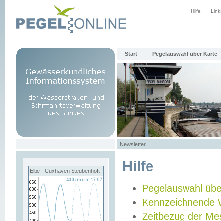
Hilfe
Link
Start
Pegelauswahl über Karte
Newsletter
Hilfe
Elbe - Cuxhaven Steubenhöft
Pegelauswahl übe
Kennzeichnende 
Zeitbezug der Me