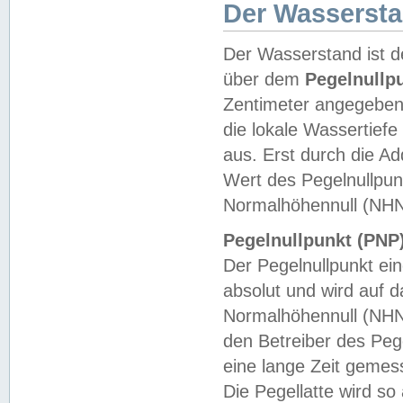
Der Wasserst
Der Wasserstand ist d
über dem
Pegelnullp
Zentimeter angegeben
die lokale Wassertie
aus. Erst durch die A
Wert des Pegelnullpun
Normalhöhennull (NHN
Pegelnullpunkt (PNP)
Der Pegelnullpunkt ei
absolut und wird auf
Normalhöhennull (NHN
den Betreiber des Pege
eine lange Zeit geme
Die Pegellatte wird s