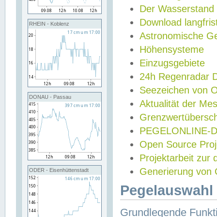
Der Wasserstand
Download langfris
RHEIN - Koblenz
Astronomische Gez
Höhensysteme
Einzugsgebiete
24h Regenradar
Seezeichen von 
DONAU - Passau
Aktualität der Me
Grenzwertübersch
PEGELONLINE-Di
Open Source Projek
Projektarbeit zur
Generierung von 
ODER - Eisenhüttenstadt
Pegelauswahl 
Grundlegende Funkti