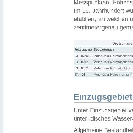
Messpunkten. Höhensy
Im 19. Jahrhundert wu
etabliert, an welchen 
zentimetergenau gem
Deutschland
Höhennetz
Bezeichnung
DHHN2016
Meter über Normalhöhennul
DHHN92
Meter über Normalhöhennul
DHHN12
Meter über Normalnull (m. 
SNN76
Meter über Höhennormal (m
Einzugsgebiet
Unter Einzugsgebiet v
unterirdisches Wasser
Allgemeine Bestandtei