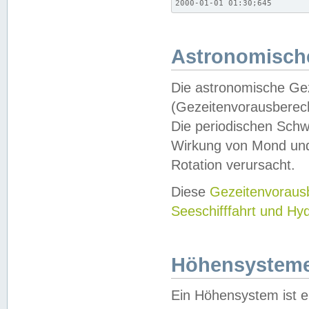
2000-01-01 01:30;645
Astronomische
Die astronomische Gez
(Gezeitenvorausberec
Die periodischen Schw
Wirkung von Mond und
Rotation verursacht.
Diese
Gezeitenvorau
Seeschifffahrt und Hy
Höhensystem
Ein Höhensystem ist e