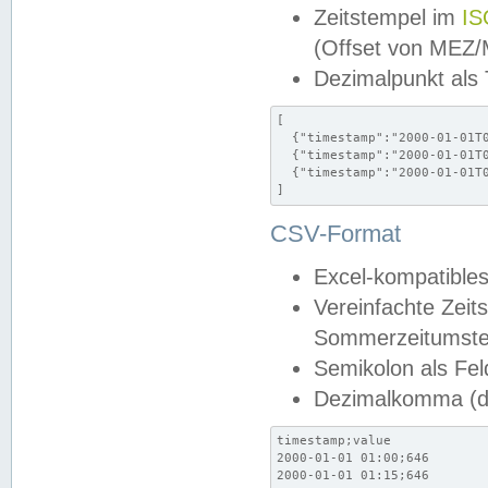
Zeitstempel im
IS
(Offset von MEZ
Dezimalpunkt als
[

  {"timestamp":"2000-01-01T0
  {"timestamp":"2000-01-01T0
  {"timestamp":"2000-01-01T0
]
CSV-Format
Excel-kompatibles
Vereinfachte Zeit
Sommerzeitumstel
Semikolon als Fel
Dezimalkomma (de
timestamp;value

2000-01-01 01:00;646

2000-01-01 01:15;646
