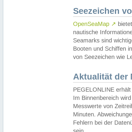
Seezeichen v
OpenSeaMap
↗
biete
nautische Information
Seamarks sind wichtig
Booten und Schiffen i
von Seezeichen wie Le
Aktualität der
PEGELONLINE erhält u
Im Binnenbereich wird 
Messwerte von Zeitreih
Minuten. Abweichungen
Fehlern bei der Daten
sein.