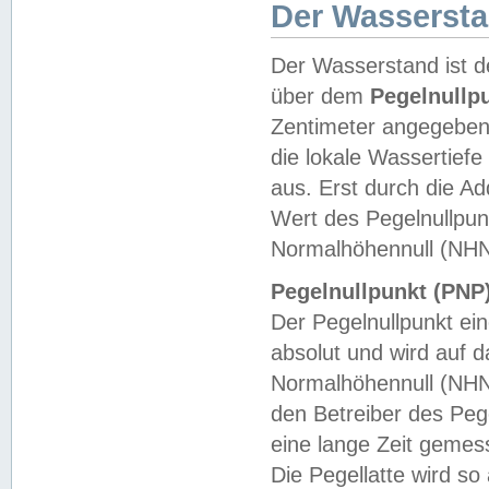
Der Wasserst
Der Wasserstand ist d
über dem
Pegelnullp
Zentimeter angegeben
die lokale Wassertie
aus. Erst durch die A
Wert des Pegelnullpun
Normalhöhennull (NHN
Pegelnullpunkt (PNP)
Der Pegelnullpunkt ei
absolut und wird auf
Normalhöhennull (NHN
den Betreiber des Pege
eine lange Zeit geme
Die Pegellatte wird s