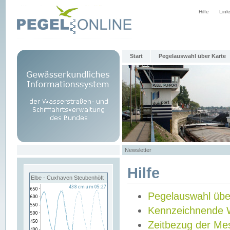
Hilfe
Link
Start
Pegelauswahl über Karte
Newsletter
Hilfe
Elbe - Cuxhaven Steubenhöft
Pegelauswahl übe
Kennzeichnende 
Zeitbezug der Me