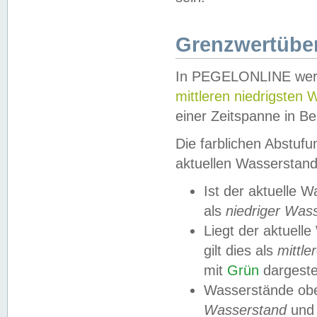
Grenzwertüber
In PEGELONLINE werde
mittleren niedrigsten
einer Zeitspanne in Be
Die farblichen Abstuf
aktuellen Wasserstand
Ist der aktuelle 
als
niedriger Was
Liegt der aktue
gilt dies als
mittle
mit
Grün
dargestel
Wasserstände obe
Wasserstand
und