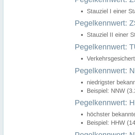
Stauziel I einer S
Pegelkennwert: Z
Stauziel II einer 
Pegelkennwert:
Verkehrsgesichert
Pegelkennwert:
niedrigster bekan
Beispiel: NNW (3
Pegelkennwert:
höchster bekannt
Beispiel: HHW (1
Pegelkennwert: 