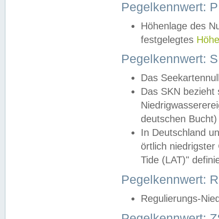
Pegelkennwert: 
Höhenlage des Nul
festgelegtes
Höhe
Pegelkennwert: 
Das Seekartennull
Das SKN bezieht s
Niedrigwassererei
deutschen Bucht) 
In Deutschland un
örtlich niedrigst
Tide (LAT)" definie
Pegelkennwert:
Regulierungs-Nie
Pegelkennwert: Z