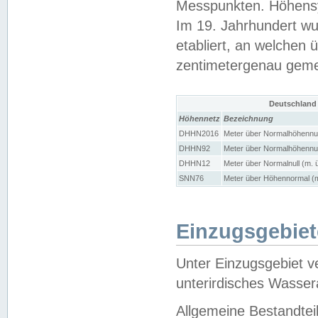
Messpunkten. Höhensy
Im 19. Jahrhundert wu
etabliert, an welchen 
zentimetergenau gem
Deutschland
Höhennetz
Bezeichnung
DHHN2016
Meter über Normalhöhennul
DHHN92
Meter über Normalhöhennul
DHHN12
Meter über Normalnull (m. 
SNN76
Meter über Höhennormal (m
Einzugsgebiet
Unter Einzugsgebiet v
unterirdisches Wasser
Allgemeine Bestandtei