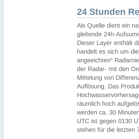
24 Stunden R
Als Quelle dient ein n
gleitende 24h-Aufsum
Dieser Layer enthält
handelt es sich um di
angeeichten“ Radarnie
der Radar- mit den O
Mittelung von Differe
Auflösung. Das Produk
Hochwasservorhersagez
räumlich hoch aufgelö
werden ca. 30 Minuten
UTC ist gegen 0130 UTC
stehen für die letzten