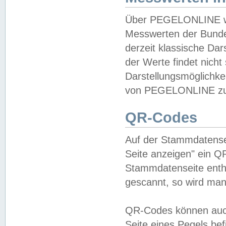
Über PEGELONLINE wer
Messwerten der Bundes
derzeit klassische Da
der Werte findet nicht 
Darstellungsmöglichkei
von PEGELONLINE zu 
QR-Codes
Auf der Stammdatensei
Seite anzeigen" ein Q
Stammdatenseite enthä
gescannt, so wird man
QR-Codes können auc
Seite eines Pegels be