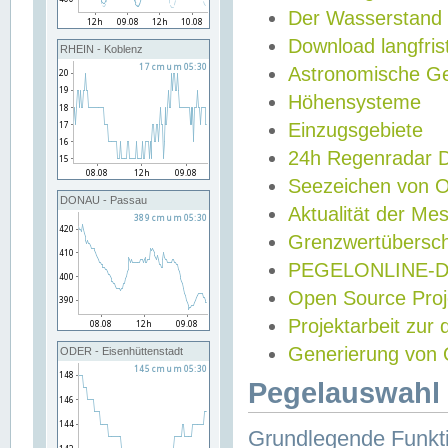
Der Wasserstand
Download langfris
RHEIN - Koblenz
Astronomische Gez
Höhensysteme
Einzugsgebiete
24h Regenradar
Seezeichen von 
DONAU - Passau
Aktualität der Me
Grenzwertübersch
PEGELONLINE-Di
Open Source Projek
Projektarbeit zur
Generierung von 
ODER - Eisenhüttenstadt
Pegelauswahl 
Grundlegende Funkti