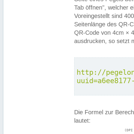
Tab öffnen", welcher 
Voreingestellt sind 4
Seitenlänge des QR-C
QR-Code von 4cm × 4c
ausdrucken, so setzt 
http://pegelo
uuid=a6ee8177
Die Formel zur Berech
lautet:
			(DPI × Druckkantenlänge in cm) ÷ 2,54 = Kantenlänge in Pixel
