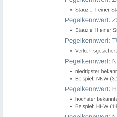
Stauziel I einer S
Pegelkennwert: Z
Stauziel II einer 
Pegelkennwert:
Verkehrsgesichert
Pegelkennwert:
niedrigster bekan
Beispiel: NNW (3
Pegelkennwert:
höchster bekannt
Beispiel: HHW (1
Pegelkennwert: 