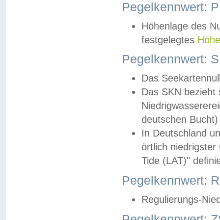
Pegelkennwert: 
Höhenlage des Nul
festgelegtes
Höhe
Pegelkennwert: 
Das Seekartennull
Das SKN bezieht s
Niedrigwassererei
deutschen Bucht) 
In Deutschland un
örtlich niedrigst
Tide (LAT)" definie
Pegelkennwert:
Regulierungs-Nie
Pegelkennwert: Z