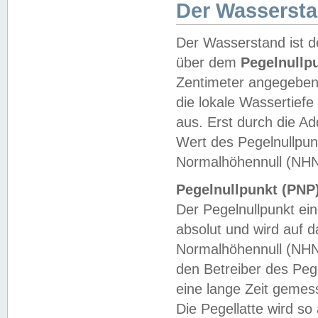
Der Wasserst
Der Wasserstand ist d
über dem
Pegelnullp
Zentimeter angegeben
die lokale Wassertie
aus. Erst durch die A
Wert des Pegelnullpun
Normalhöhennull (NHN
Pegelnullpunkt (PNP)
Der Pegelnullpunkt ei
absolut und wird auf
Normalhöhennull (NHN
den Betreiber des Pege
eine lange Zeit geme
Die Pegellatte wird s