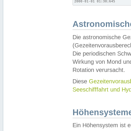
2000-01-01 01:30;645
Astronomische
Die astronomische Gez
(Gezeitenvorausberec
Die periodischen Schw
Wirkung von Mond und
Rotation verursacht.
Diese
Gezeitenvorau
Seeschifffahrt und Hy
Höhensystem
Ein Höhensystem ist e