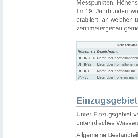
Messpunkten. Höhensy
Im 19. Jahrhundert wu
etabliert, an welchen 
zentimetergenau gem
Deutschland
Höhennetz
Bezeichnung
DHHN2016
Meter über Normalhöhennul
DHHN92
Meter über Normalhöhennul
DHHN12
Meter über Normalnull (m. 
SNN76
Meter über Höhennormal (m
Einzugsgebiet
Unter Einzugsgebiet v
unterirdisches Wasser
Allgemeine Bestandtei