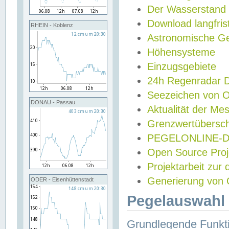
Der Wasserstand
Download langfris
RHEIN - Koblenz
Astronomische Gez
Höhensysteme
Einzugsgebiete
24h Regenradar
Seezeichen von 
DONAU - Passau
Aktualität der Me
Grenzwertübersch
PEGELONLINE-Di
Open Source Projek
Projektarbeit zur
Generierung von 
ODER - Eisenhüttenstadt
Pegelauswahl 
Grundlegende Funkti