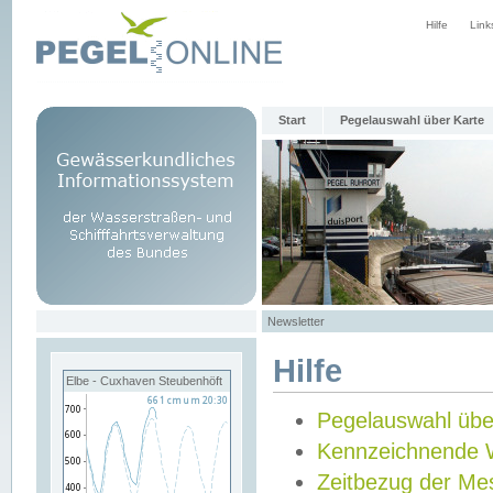
Hilfe
Link
Start
Pegelauswahl über Karte
Newsletter
Hilfe
Elbe - Cuxhaven Steubenhöft
Pegelauswahl übe
Kennzeichnende 
Zeitbezug der Me