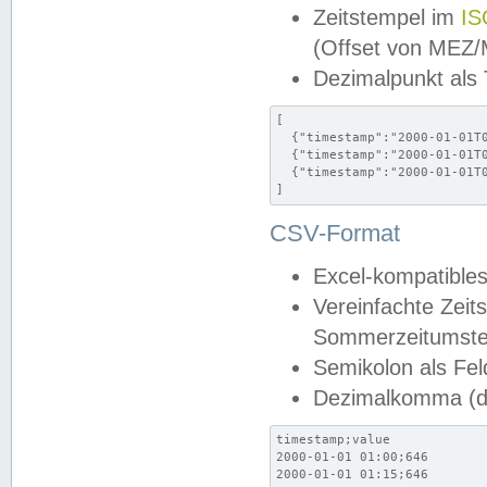
Zeitstempel im
IS
(Offset von MEZ
Dezimalpunkt als
[

  {"timestamp":"2000-01-01T0
  {"timestamp":"2000-01-01T0
  {"timestamp":"2000-01-01T0
]
CSV-Format
Excel-kompatibles
Vereinfachte Zeit
Sommerzeitumstel
Semikolon als Fel
Dezimalkomma (de
timestamp;value

2000-01-01 01:00;646

2000-01-01 01:15;646
