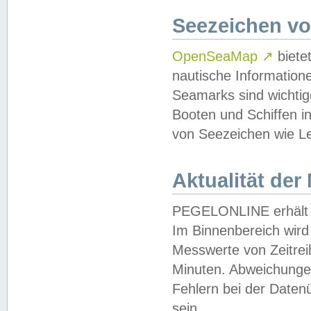
Seezeichen v
OpenSeaMap
↗
biete
nautische Information
Seamarks sind wichtig
Booten und Schiffen i
von Seezeichen wie Le
Aktualität der
PEGELONLINE erhält u
Im Binnenbereich wird 
Messwerte von Zeitreih
Minuten. Abweichungen
Fehlern bei der Daten
sein.