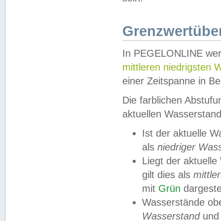
Grenzwertüber
In PEGELONLINE werde
mittleren niedrigsten
einer Zeitspanne in Be
Die farblichen Abstuf
aktuellen Wasserstand
Ist der aktuelle 
als
niedriger Was
Liegt der aktue
gilt dies als
mittle
mit
Grün
dargestel
Wasserstände obe
Wasserstand
und