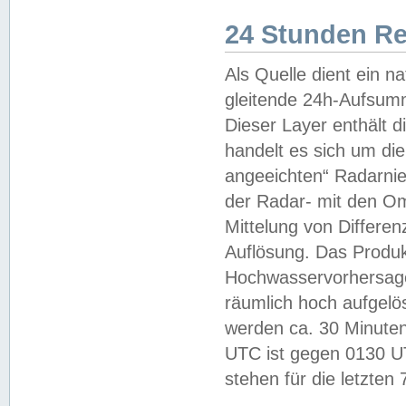
24 Stunden R
Als Quelle dient ein n
gleitende 24h-Aufsum
Dieser Layer enthält
handelt es sich um di
angeeichten“ Radarnie
der Radar- mit den O
Mittelung von Differe
Auflösung. Das Produk
Hochwasservorhersagez
räumlich hoch aufgelö
werden ca. 30 Minuten
UTC ist gegen 0130 UTC
stehen für die letzten