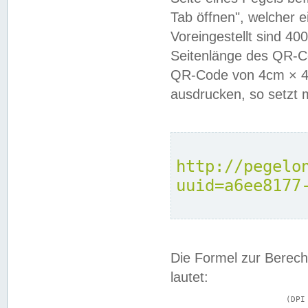
Tab öffnen", welcher 
Voreingestellt sind 4
Seitenlänge des QR-C
QR-Code von 4cm × 4c
ausdrucken, so setzt 
http://pegelo
uuid=a6ee8177
Die Formel zur Berech
lautet:
			(DPI × Druckkantenlänge in cm) ÷ 2,54 = Kantenlänge in Pixel
