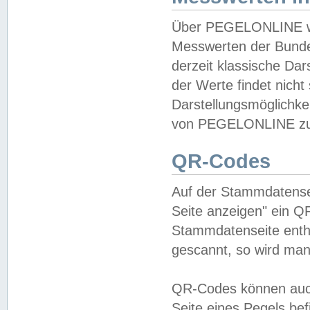
Über PEGELONLINE wer
Messwerten der Bundes
derzeit klassische Da
der Werte findet nicht 
Darstellungsmöglichkei
von PEGELONLINE zu 
QR-Codes
Auf der Stammdatensei
Seite anzeigen" ein Q
Stammdatenseite enthä
gescannt, so wird man
QR-Codes können auc
Seite eines Pegels be