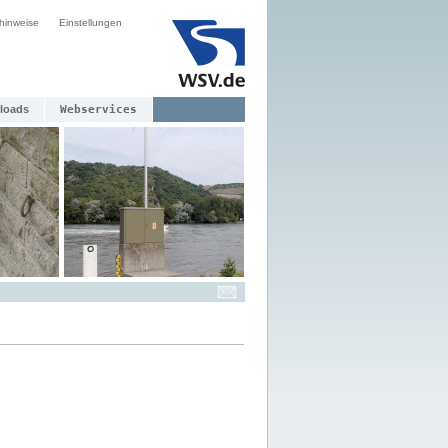
hinweise
Einstellungen
loads
Webservices