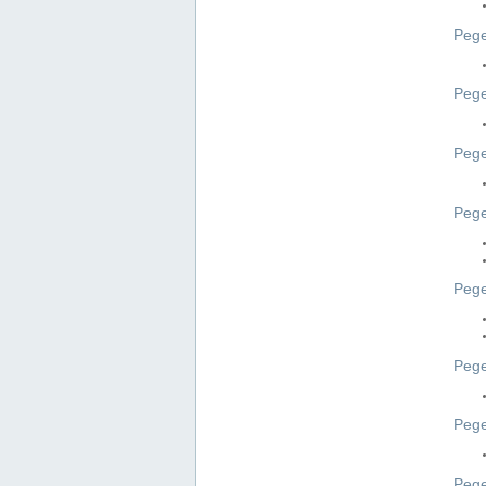
Pege
Pege
Peg
Pege
Pege
Pege
Pege
Peg