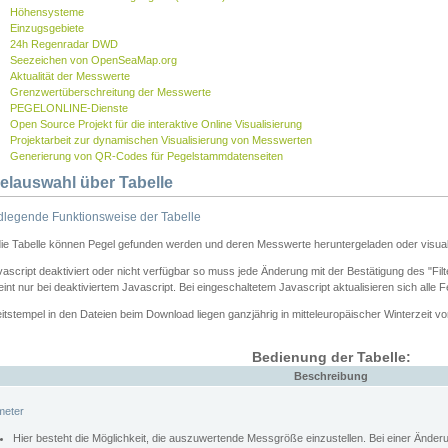
Höhensysteme
Einzugsgebiete
24h Regenradar DWD
Seezeichen von OpenSeaMap.org
Aktualität der Messwerte
Grenzwertüberschreitung der Messwerte
PEGELONLINE-Dienste
Open Source Projekt für die interaktive Online Visualisierung
Projektarbeit zur dynamischen Visualisierung von Messwerten
Generierung von QR-Codes für Pegelstammdatenseiten
elauswahl über Tabelle
legende Funktionsweise der Tabelle
die Tabelle können Pegel gefunden werden und deren Messwerte heruntergeladen oder visuali
vascript deaktiviert oder nicht verfügbar so muss jede Änderung mit der Bestätigung des "Filt
int nur bei deaktiviertem Javascript. Bei eingeschaltetem Javascript aktualisieren sich alle 
itstempel in den Dateien beim Download liegen ganzjährig in mitteleuropäischer Winterzeit vo
Bedienung der Tabelle:
Beschreibung
meter
Hier besteht die Möglichkeit, die auszuwertende Messgröße einzustellen. Bei einer Ände