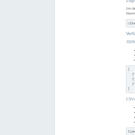
Zugr
Um di
Stamm
ℹ️ Ei
Verf
JSON
[

  {
  {
  {
]
CSV-
tim