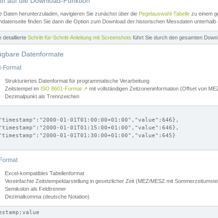
iff auf die Download-Funktion
e Daten herunterzuladen, navigieren Sie zunächst über die
Pegelauswahl-Tabelle
zu einem ge
datenseite finden Sie dann die Option zum Download der historischen Messdaten unterhalb
ne detaillierte
Schritt-für-Schritt-Anleitung mit Screenshots
führt Sie durch den gesamten Down
ügbare Datenformate
-Format
Strukturiertes Datenformat für programmatische Verarbeitung
Zeitstempel im
ISO 8601-Format
↗
mit vollständigen Zeitzoneninformation (Offset von 
Dezimalpunkt als Trennzeichen
"timestamp":"2000-01-01T01:00:00+01:00","value":646},

"timestamp":"2000-01-01T01:15:00+01:00","value":646},

"timestamp":"2000-01-01T01:30:00+01:00","value":645}

Format
Excel-kompatibles Tabellenformat
Vereinfachte Zeitstempeldarstellung in gesetzlicher Zeit (MEZ/MESZ mit Sommerzeitumstel
Semikolon als Feldtrenner
Dezimalkomma (deutsche Notation)
estamp;value
