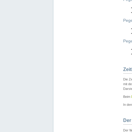
Pege
Peg
Zei
Die Ze
mit d
Darst
Beim
In de
Der
Der W