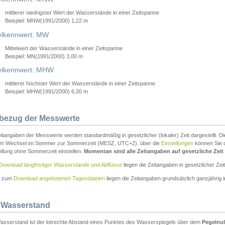
mittlerer niedrigster Wert der Wasserstände in einer Zeitspanne
Beispiel: MNW(1991/2000) 1,22 m
lkennwert: MW
Mittelwert der Wasserstände in einer Zeitspanne
Beispiel: MN(1991/2000) 3,00 m
elkennwert: MHW
mittlerer höchster Wert der Wasserstände in einer Zeitspanne
Beispiel: MHW(1991/2000) 6,00 m
tbezug der Messwerte
itangaben der Messwerte werden standardmäßig in gesetzlicher (lokaler) Zeit dargestellt. D
em Wechsel im Sommer zur Sommerzeit (MESZ, UTC+2). über die
Einstellungen
können Sie d
ellung ohne Sommerzeit einstellen.
Momentan sind alle Zeitangaben auf gesetzliche Zeit e
Download langfristiger Wasserstände und Abflüsse
liegen die Zeitangaben in gesetzlicher Zeit
n zum
Download angebotenen Tagesdateien
liegen die Zeitangaben grundsätzlich ganzjährig in
 Wasserstand
asserstand ist der lotrechte Abstand eines Punktes des Wasserspiegels über dem
Pegelnul