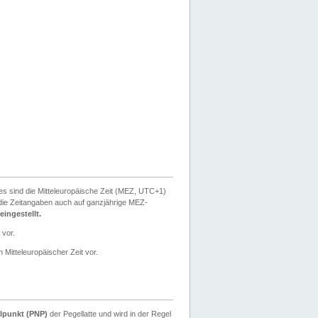
ies sind die Mitteleuropäische Zeit (MEZ, UTC+1)
ie Zeitangaben auch auf ganzjährige MEZ-
ingestellt.
 vor.
 Mitteleuropäischer Zeit vor.
lpunkt (PNP)
der Pegellatte und wird in der Regel