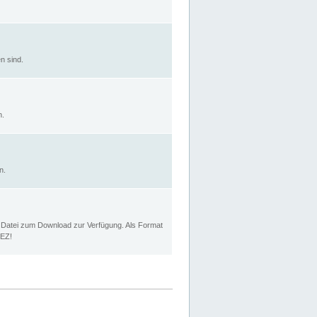
n sind.
n.
n.
p Datei zum Download zur Verfügung. Als Format
MEZ!