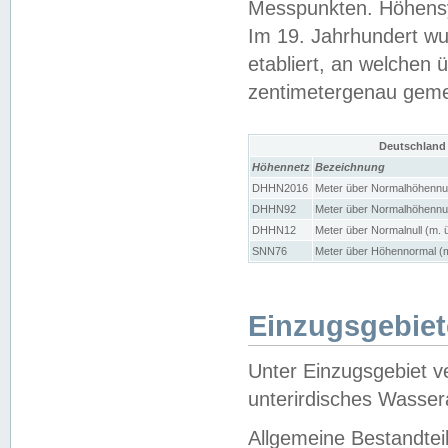
Messpunkten. Höhensy
Im 19. Jahrhundert wu
etabliert, an welchen 
zentimetergenau gem
Deutschland
Höhennetz
Bezeichnung
DHHN2016
Meter über Normalhöhennul
DHHN92
Meter über Normalhöhennul
DHHN12
Meter über Normalnull (m. 
SNN76
Meter über Höhennormal (m
Einzugsgebiet
Unter Einzugsgebiet v
unterirdisches Wasser
Allgemeine Bestandtei