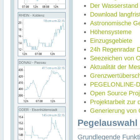
Der Wasserstand
Download langfris
RHEIN - Koblenz
Astronomische Gez
Höhensysteme
Einzugsgebiete
24h Regenradar
Seezeichen von 
DONAU - Passau
Aktualität der Me
Grenzwertübersch
PEGELONLINE-Di
Open Source Projek
Projektarbeit zur
Generierung von 
ODER - Eisenhüttenstadt
Pegelauswahl 
Grundlegende Funkti