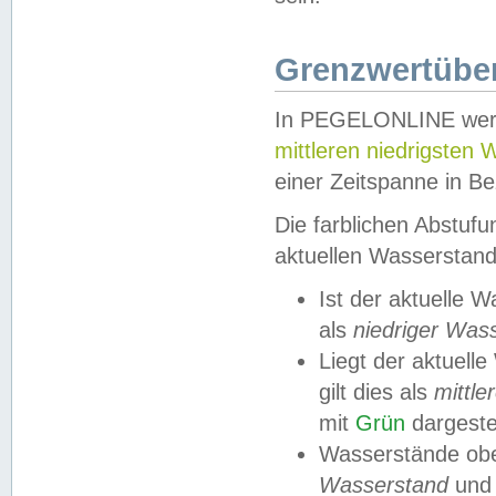
Grenzwertüber
In PEGELONLINE werde
mittleren niedrigsten
einer Zeitspanne in Be
Die farblichen Abstuf
aktuellen Wasserstand
Ist der aktuelle 
als
niedriger Was
Liegt der aktue
gilt dies als
mittle
mit
Grün
dargestel
Wasserstände obe
Wasserstand
und