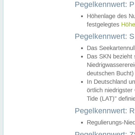
Pegelkennwert: 
Höhenlage des Nul
festgelegtes
Höhe
Pegelkennwert: 
Das Seekartennull
Das SKN bezieht s
Niedrigwassererei
deutschen Bucht) 
In Deutschland un
örtlich niedrigst
Tide (LAT)" definie
Pegelkennwert:
Regulierungs-Nie
Pegelkennwert: Z