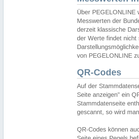
Über PEGELONLINE wer
Messwerten der Bundes
derzeit klassische Da
der Werte findet nicht 
Darstellungsmöglichkei
von PEGELONLINE zu 
QR-Codes
Auf der Stammdatensei
Seite anzeigen" ein Q
Stammdatenseite enthä
gescannt, so wird man
QR-Codes können auc
Seite eines Pegels be