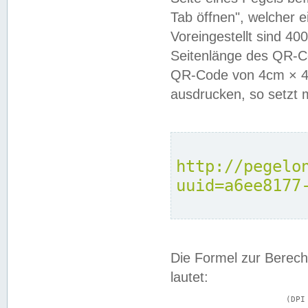
Tab öffnen", welcher 
Voreingestellt sind 4
Seitenlänge des QR-C
QR-Code von 4cm × 4c
ausdrucken, so setzt 
http://pegelo
uuid=a6ee8177
Die Formel zur Berech
lautet:
			(DPI × Druckkantenlänge in cm) ÷ 2,54 = Kantenlänge in Pixel
