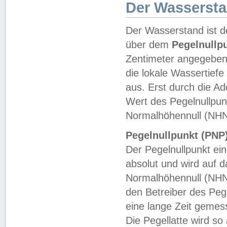
Der Wasserst
Der Wasserstand ist d
über dem
Pegelnullp
Zentimeter angegeben
die lokale Wassertie
aus. Erst durch die A
Wert des Pegelnullpun
Normalhöhennull (NHN
Pegelnullpunkt (PNP)
Der Pegelnullpunkt ei
absolut und wird auf
Normalhöhennull (NHN
den Betreiber des Pege
eine lange Zeit geme
Die Pegellatte wird s