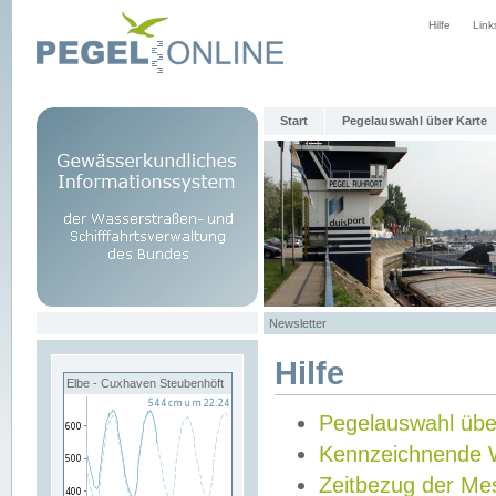
Hilfe
Link
Start
Pegelauswahl über Karte
Newsletter
Hilfe
Elbe - Cuxhaven Steubenhöft
Pegelauswahl übe
Kennzeichnende 
Zeitbezug der Me