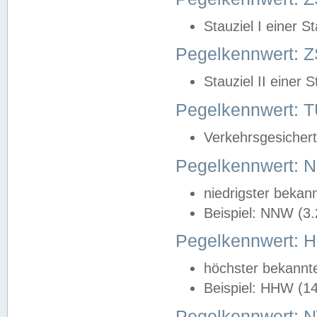
Stauziel I einer S
Pegelkennwert: Z
Stauziel II einer 
Pegelkennwert:
Verkehrsgesichert
Pegelkennwert:
niedrigster bekan
Beispiel: NNW (3
Pegelkennwert:
höchster bekannt
Beispiel: HHW (1
Pegelkennwert: 