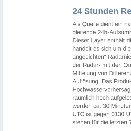
24 Stunden R
Als Quelle dient ein n
gleitende 24h-Aufsum
Dieser Layer enthält
handelt es sich um di
angeeichten“ Radarnie
der Radar- mit den O
Mittelung von Differe
Auflösung. Das Produk
Hochwasservorhersagez
räumlich hoch aufgelö
werden ca. 30 Minuten
UTC ist gegen 0130 UTC
stehen für die letzten