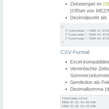
Zeitstempel im
IS
(Offset von MEZ
Dezimalpunkt als
[

  {"timestamp":"2000-01-01T0
  {"timestamp":"2000-01-01T0
  {"timestamp":"2000-01-01T0
]
CSV-Format
Excel-kompatibles
Vereinfachte Zeit
Sommerzeitumstel
Semikolon als Fel
Dezimalkomma (de
timestamp;value

2000-01-01 01:00;646

2000-01-01 01:15;646
