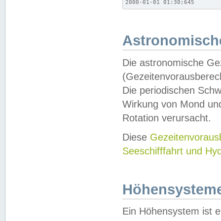
2000-01-01 01:30;645
Astronomische
Die astronomische Gez
(Gezeitenvorausberec
Die periodischen Schw
Wirkung von Mond und
Rotation verursacht.
Diese
Gezeitenvorau
Seeschifffahrt und Hy
Höhensystem
Ein Höhensystem ist e