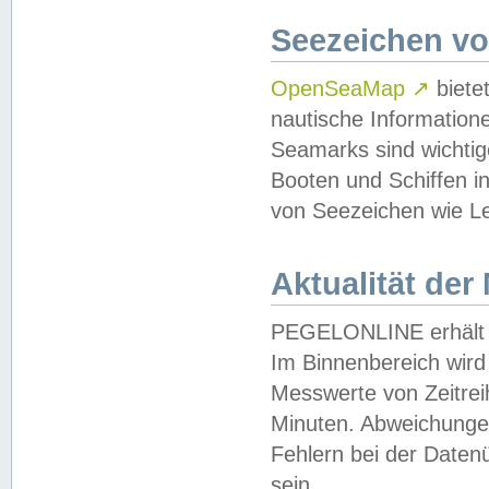
Seezeichen v
OpenSeaMap
↗
biete
nautische Information
Seamarks sind wichtig
Booten und Schiffen i
von Seezeichen wie Le
Aktualität der
PEGELONLINE erhält u
Im Binnenbereich wird 
Messwerte von Zeitreih
Minuten. Abweichungen
Fehlern bei der Daten
sein.