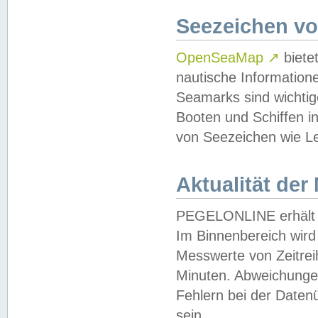
Seezeichen v
OpenSeaMap
↗
biete
nautische Information
Seamarks sind wichtig
Booten und Schiffen i
von Seezeichen wie Le
Aktualität der
PEGELONLINE erhält u
Im Binnenbereich wird 
Messwerte von Zeitreih
Minuten. Abweichungen
Fehlern bei der Daten
sein.