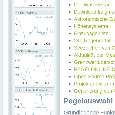
Der Wasserstand
Download langfris
RHEIN - Koblenz
Astronomische Gez
Höhensysteme
Einzugsgebiete
24h Regenradar
Seezeichen von 
DONAU - Passau
Aktualität der Me
Grenzwertübersch
PEGELONLINE-Di
Open Source Projek
Projektarbeit zur
Generierung von 
ODER - Eisenhüttenstadt
Pegelauswahl 
Grundlegende Funkti