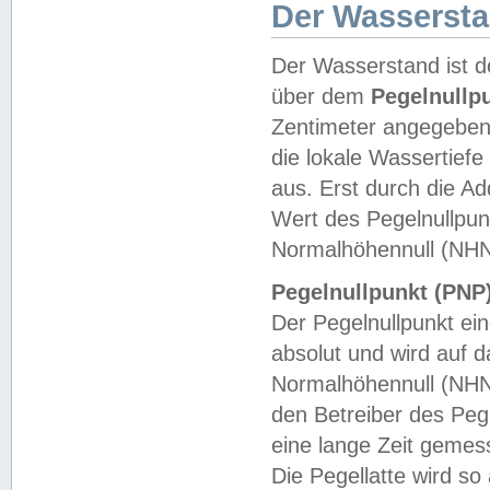
Der Wasserst
Der Wasserstand ist d
über dem
Pegelnullp
Zentimeter angegeben
die lokale Wassertie
aus. Erst durch die A
Wert des Pegelnullpun
Normalhöhennull (NHN
Pegelnullpunkt (PNP)
Der Pegelnullpunkt ei
absolut und wird auf
Normalhöhennull (NHN
den Betreiber des Pege
eine lange Zeit geme
Die Pegellatte wird s