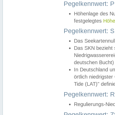
Pegelkennwert: 
Höhenlage des Nul
festgelegtes
Höhe
Pegelkennwert: 
Das Seekartennull
Das SKN bezieht s
Niedrigwassererei
deutschen Bucht) 
In Deutschland un
örtlich niedrigst
Tide (LAT)" definie
Pegelkennwert:
Regulierungs-Nie
Pegelkennwert: Z