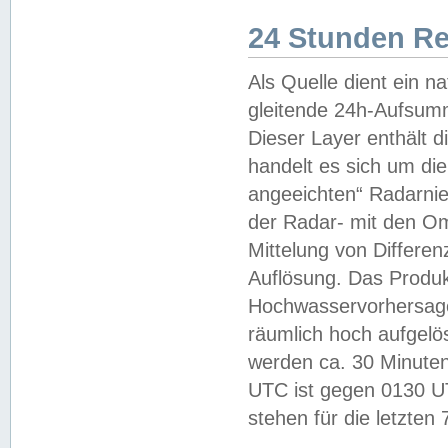
24 Stunden R
Als Quelle dient ein n
gleitende 24h-Aufsum
Dieser Layer enthält
handelt es sich um di
angeeichten“ Radarnie
der Radar- mit den O
Mittelung von Differe
Auflösung. Das Produk
Hochwasservorhersagez
räumlich hoch aufgelö
werden ca. 30 Minuten
UTC ist gegen 0130 UTC
stehen für die letzten