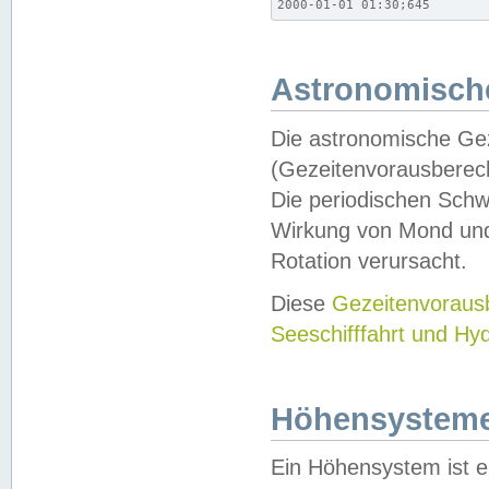
2000-01-01 01:30;645
Astronomische
Die astronomische Gez
(Gezeitenvorausberec
Die periodischen Schw
Wirkung von Mond und
Rotation verursacht.
Diese
Gezeitenvorau
Seeschifffahrt und Hy
Höhensystem
Ein Höhensystem ist e