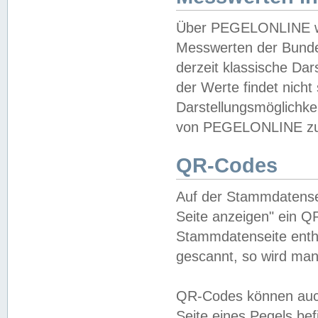
Über PEGELONLINE wer
Messwerten der Bundes
derzeit klassische Da
der Werte findet nicht 
Darstellungsmöglichkei
von PEGELONLINE zu 
QR-Codes
Auf der Stammdatensei
Seite anzeigen" ein Q
Stammdatenseite enthä
gescannt, so wird man
QR-Codes können auc
Seite eines Pegels be