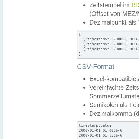
Zeitstempel im
IS
(Offset von MEZ
Dezimalpunkt als
[

  {"timestamp":"2000-01-01T0
  {"timestamp":"2000-01-01T0
  {"timestamp":"2000-01-01T0
]
CSV-Format
Excel-kompatibles
Vereinfachte Zeit
Sommerzeitumstel
Semikolon als Fel
Dezimalkomma (de
timestamp;value

2000-01-01 01:00;646

2000-01-01 01:15;646
