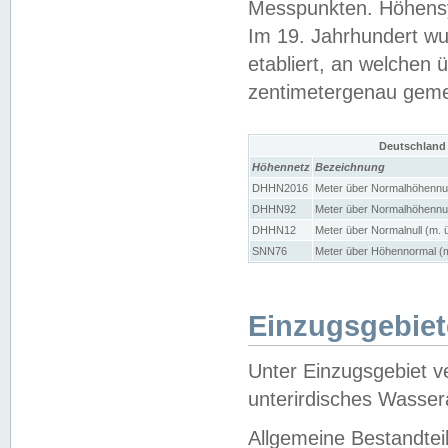
Messpunkten. Höhensy
Im 19. Jahrhundert wu
etabliert, an welchen 
zentimetergenau gem
Deutschland
Höhennetz
Bezeichnung
DHHN2016
Meter über Normalhöhennul
DHHN92
Meter über Normalhöhennul
DHHN12
Meter über Normalnull (m. 
SNN76
Meter über Höhennormal (m
Einzugsgebiet
Unter Einzugsgebiet v
unterirdisches Wasser
Allgemeine Bestandtei