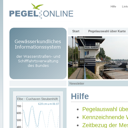
Hilfe
Link
Start
Pegelauswahl über Karte
Newsletter
Hilfe
Elbe - Cuxhaven Steubenhöft
Pegelauswahl übe
Kennzeichnende 
Zeitbezug der Me