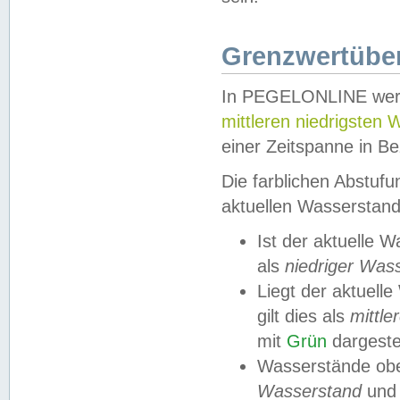
Grenzwertüber
In PEGELONLINE werde
mittleren niedrigsten
einer Zeitspanne in Be
Die farblichen Abstuf
aktuellen Wasserstand
Ist der aktuelle 
als
niedriger Was
Liegt der aktue
gilt dies als
mittle
mit
Grün
dargestel
Wasserstände obe
Wasserstand
und