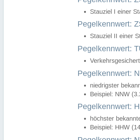
Stauziel I einer S
Pegelkennwert: Z
Stauziel II einer 
Pegelkennwert:
Verkehrsgesichert
Pegelkennwert:
niedrigster bekan
Beispiel: NNW (3
Pegelkennwert:
höchster bekannt
Beispiel: HHW (1
Pegelkennwert: 