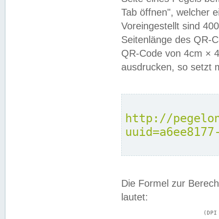
Tab öffnen", welcher 
Voreingestellt sind 4
Seitenlänge des QR-C
QR-Code von 4cm × 4c
ausdrucken, so setzt 
http://pegelo
uuid=a6ee8177
Die Formel zur Berech
lautet:
			(DPI × Druckkantenlänge in cm) ÷ 2,54 = Kantenlänge in Pixel
