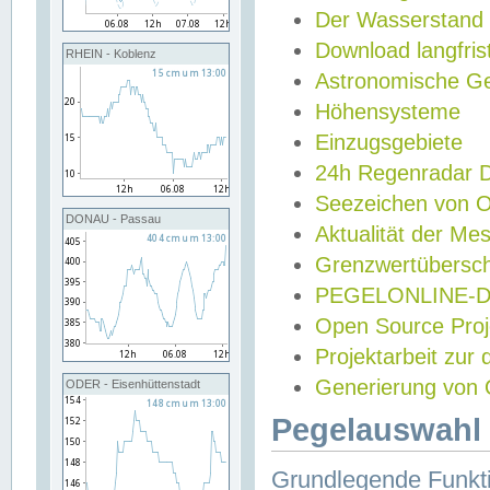
Der Wasserstand
Download langfris
RHEIN - Koblenz
Astronomische Gez
Höhensysteme
Einzugsgebiete
24h Regenradar
Seezeichen von 
DONAU - Passau
Aktualität der Me
Grenzwertübersch
PEGELONLINE-Di
Open Source Projek
Projektarbeit zur
Generierung von 
ODER - Eisenhüttenstadt
Pegelauswahl 
Grundlegende Funkti