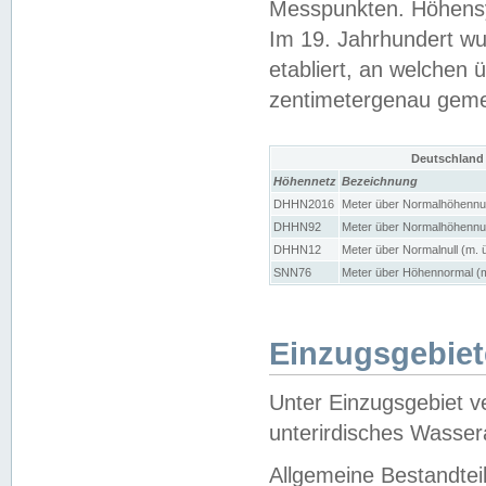
Messpunkten. Höhensy
Im 19. Jahrhundert wu
etabliert, an welchen 
zentimetergenau gem
Deutschland
Höhennetz
Bezeichnung
DHHN2016
Meter über Normalhöhennul
DHHN92
Meter über Normalhöhennul
DHHN12
Meter über Normalnull (m. 
SNN76
Meter über Höhennormal (m
Einzugsgebiet
Unter Einzugsgebiet v
unterirdisches Wasser
Allgemeine Bestandtei