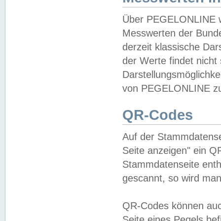
Über PEGELONLINE wer
Messwerten der Bundes
derzeit klassische Da
der Werte findet nicht 
Darstellungsmöglichkei
von PEGELONLINE zu 
QR-Codes
Auf der Stammdatensei
Seite anzeigen" ein Q
Stammdatenseite enthä
gescannt, so wird man
QR-Codes können auc
Seite eines Pegels be