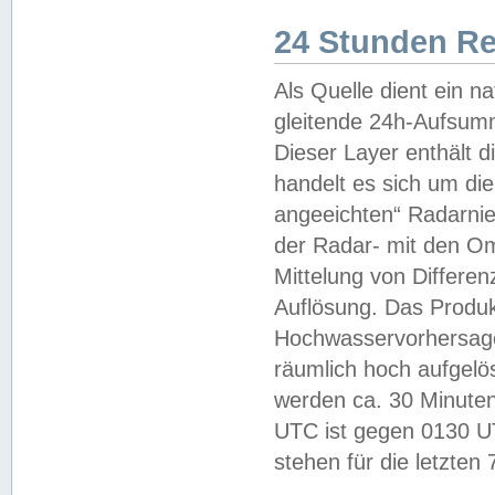
24 Stunden R
Als Quelle dient ein n
gleitende 24h-Aufsum
Dieser Layer enthält
handelt es sich um di
angeeichten“ Radarnie
der Radar- mit den O
Mittelung von Differe
Auflösung. Das Produk
Hochwasservorhersagez
räumlich hoch aufgelö
werden ca. 30 Minuten
UTC ist gegen 0130 UTC
stehen für die letzten