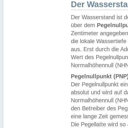
Der Wasserst
Der Wasserstand ist d
über dem
Pegelnullp
Zentimeter angegeben
die lokale Wassertie
aus. Erst durch die A
Wert des Pegelnullpun
Normalhöhennull (NHN
Pegelnullpunkt (PNP)
Der Pegelnullpunkt ei
absolut und wird auf
Normalhöhennull (NHN
den Betreiber des Pege
eine lange Zeit geme
Die Pegellatte wird s