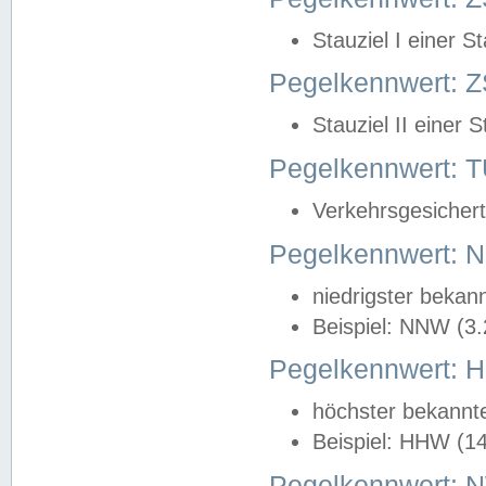
Stauziel I einer S
Pegelkennwert: Z
Stauziel II einer 
Pegelkennwert:
Verkehrsgesichert
Pegelkennwert:
niedrigster bekan
Beispiel: NNW (3
Pegelkennwert:
höchster bekannt
Beispiel: HHW (1
Pegelkennwert: 