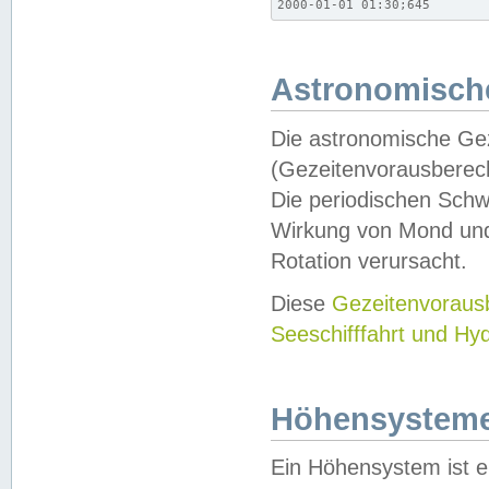
2000-01-01 01:30;645
Astronomische
Die astronomische Gez
(Gezeitenvorausberec
Die periodischen Schw
Wirkung von Mond und
Rotation verursacht.
Diese
Gezeitenvorau
Seeschifffahrt und Hy
Höhensystem
Ein Höhensystem ist e