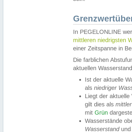
Grenzwertüber
In PEGELONLINE werde
mittleren niedrigsten
einer Zeitspanne in Be
Die farblichen Abstuf
aktuellen Wasserstand
Ist der aktuelle 
als
niedriger Was
Liegt der aktue
gilt dies als
mittle
mit
Grün
dargestel
Wasserstände obe
Wasserstand
und