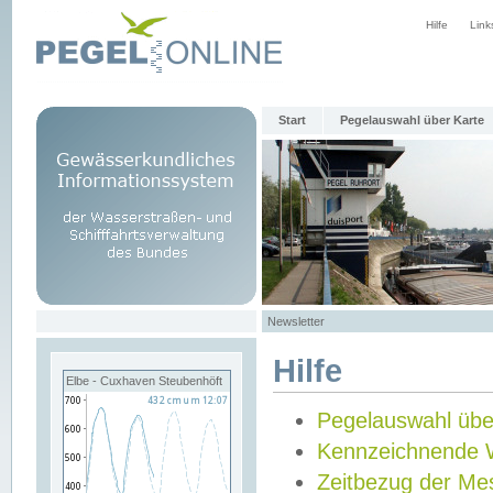
Hilfe
Link
Start
Pegelauswahl über Karte
Newsletter
Hilfe
Elbe - Cuxhaven Steubenhöft
Pegelauswahl übe
Kennzeichnende 
Zeitbezug der Me