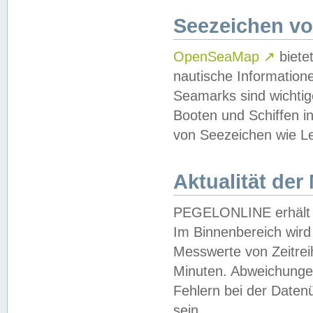
Seezeichen v
OpenSeaMap
↗
biete
nautische Information
Seamarks sind wichtig
Booten und Schiffen i
von Seezeichen wie Le
Aktualität der
PEGELONLINE erhält u
Im Binnenbereich wird 
Messwerte von Zeitreih
Minuten. Abweichungen
Fehlern bei der Daten
sein.