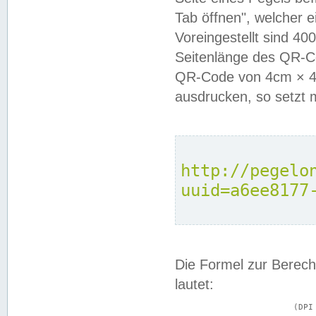
Tab öffnen", welcher 
Voreingestellt sind 4
Seitenlänge des QR-C
QR-Code von 4cm × 4c
ausdrucken, so setzt 
http://pegelo
uuid=a6ee8177
Die Formel zur Berech
lautet:
			(DPI × Druckkantenlänge in cm) ÷ 2,54 = Kantenlänge in Pixel
