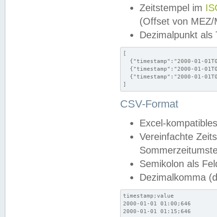
Zeitstempel im
IS
(Offset von MEZ
Dezimalpunkt als
[

  {"timestamp":"2000-01-01T0
  {"timestamp":"2000-01-01T0
  {"timestamp":"2000-01-01T0
]
CSV-Format
Excel-kompatibles
Vereinfachte Zeit
Sommerzeitumstel
Semikolon als Fel
Dezimalkomma (de
timestamp;value

2000-01-01 01:00;646

2000-01-01 01:15;646
