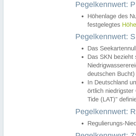
Pegelkennwert: 
Höhenlage des Nul
festgelegtes
Höhe
Pegelkennwert: 
Das Seekartennull
Das SKN bezieht s
Niedrigwassererei
deutschen Bucht) 
In Deutschland un
örtlich niedrigst
Tide (LAT)" definie
Pegelkennwert:
Regulierungs-Nie
Pegelkennwert: Z